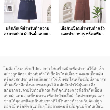
ผลิตภัณฑ์สำหรับทำความ
เสื้อกันเปื้อนสำหรับทำครัว
สะอาดบ้าน ผ้ากันน้ำแบบแค
และทำอาหาร พร้อมพิมพ์
นวาสพร้อมพิมพ์โลโก้ตาม
ลายตามแบบที่ลูกค้ากำหนด
แบบที่ลูกค้ากำหนด เสื้อกัน
แบบซับลิเมชัน ผ้ากันน้ำ เสื้อ
เปื้อนสำหรับผู้ใหญ่ใช้ในครัว
กันเปื้อนสำหรับเชฟผู้ใหญ่
ขณะทำความสะอาด ทำ
แบบแคนวาส
อาหาร หรือทำงานในร้าน
อาหารและโรงแรม สำหรับ
ไม่มีอะไรเลวร้ายไปกว่าการใช้เครื่องมือเพื่อทำงานให้สำเร็จ
เชฟ
อย่างถูกต้อง แล้วกลับทำให้เสื้อผ้าใหม่เอี่ยมของคุณเปื้อนฝุ่น
หรือสิ่งสกปรก หรือแม้แต่การใช้เข็มขัดใส่เครื่องมือที่สามารถ
เก็บเครื่องมือทั้งหมดของคุณได้ แต่กลับทำให้ฝุ่นและสิ่ง
สกปรกกระจายไปทั่วบริเวณ สิ่งที่คุณต้องการคือผ้ากันเปื้อน
แบบผ้าแคนวาสที่ทนทาน เพื่อปกป้องเสื้อผ้าใหม่ของคุณ และ
ช่วยให้คุณเพลิดเพลินกับเวลาที่ใช้ในการทำงานกับดิน ปลูก
ดอกไม้ หรือพืชชนิดอื่นๆ ได้อย่างเต็มที่ เมื่อคุณมีผ้ากันเปื้อน