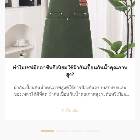
ทำไมเชฟมืออาชีพจึงนิยมใช้ผ้ากันเปื้อนกันน้ำคุณภาพ
สูง?
ผ้ากันเปื้อนกันน้ำคุณภาพสูงที่ให้การป้องกันคราบสกปรกและ
ของเหลวได้ดีที่สุด ผ้ากันเปื้อนกันน้ำคุณภาพสูงระดับพรีเมียม
เป็นตัวเลือกอันดับหนึ่งของเชฟมืออาชีพ เนื่องจากมี
ประสิทธิภาพยอดเยี่ยมในการป้องกันคราบสกปรกและของเหลว
ดูเพิ่มเติม
รวมทั้งใช้งานได้อย่างสะดวกสบายในสภาพแวดล้อมที่เร่งรีบ
ของห้องครัว...