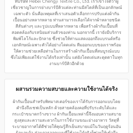
ที่บริษัท Hebei Chengji Textile Co., Ltd. เราเข้าใจดีว่าผู้
เชี่ยวชาญในการย่างบาร์บีคิวแต่ละท่านมีสไตล์ที่เป็นเอกลักษณ์
เฉพาะตัว นั่นคือเหตุผลที่เราเสนอตัวเลือกการปรับแต่งผ้ากัน
เปื้อนอย่างหลากหลาย ท่านสามารถเลือกได้จากผ้าหลายชนิด
สีสันต่างๆ และรูปแบบที่หลากหลาย เพื่อสร้างผ้ากันเปื้อนที่
สอดคล้องกับรสนิยมส่วนตัวของท่าน นอกจากนี้ เรายังมีบริการ
พิมพ์โลโก้และปักลาย ซึ่งช่วยให้ท่านแสดงออกถึงแบรนด์หรือ
เอกลักษณ์เฉพาะตัวได้อย่างโดดเด่น ทีมออกแบบของเราพร้อม
ให้ความช่วยเหลือท่านในการสร้างผ้ากันเปื้อนที่สมบูรณ์แบบ
ซึ่งไม่เพียงแต่ใช้งานได้จริงเท่านั้น แต่ยังโดดเด่นสะดุดตาในทุก
งานบาร์บีคิวอีกด้วย
ผสานรวมความสบายและความใช้งานได้จริง
ผ้ากันเปื้อนสำหรับพิทมาสเตอร์ของเราได้รับการออกแบบโดย
คำนึงถึงเชฟเป็นหลัก ด้วยสายคล้องคอที่ปรับระดับได้และ
กระเป๋าขนาดกว้างขวาง ผ้ากันเปื้อนเหล่านี้จึงมอบความสบาย
สูงสุดและความสะดวกในการใช้งานขณะย่างอาหาร วัสดุที่
ระบายอากาศได้ดีช่วยให้คุณรู้สึกเย็นสบายแม้ในวันฤดูร้อนอัน
ร้อนอบอ้า ส่วนการออกแบบที่ใช้งานได้จริงก็ช่วยให้เข้าถึง