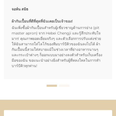
จอห์น สมิธ
ผ้ากันเปื้อนที่ดีที่สุดที่ฉันเคยเป็นเจ้าของ!
ฉันเพิ่งซื้อผ้ากันเปื้อนสำหรับผู้เชี่ยวชาญด้านการย่าง (pit
master apron) จาก Hebei Chengji และรู้สึกประทับใจ
มาก! คุณภาพยอดเยี่ยมจริงๆ และตัวเลือกการปรับแต่งช่วย
ให้ฉันสามารถใส่โลโก้ของทีมบาร์บีคิวของฉันลงไปได้ ผ้า
กันเปื้อนนี้สวมใส่สบายแม้ในช่วงเวลาที่ย่างอาหารนานๆ
และกระเป๋าต่างๆ ก็ออกแบบมาอย่างลงตัวสำหรับเก็บเครื่อง
มือของฉัน ขอแนะนำอย่างยิ่งสำหรับผู้ที่หลงใหลในการทำ
บาร์บีคิวทุกท่าน!