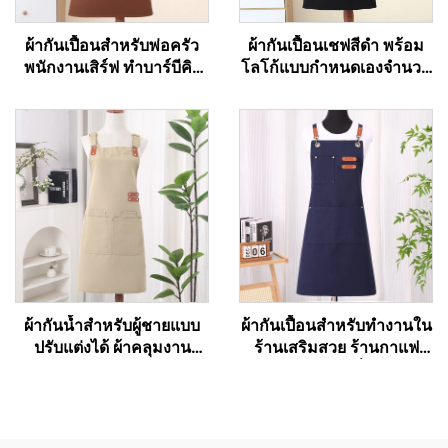
ผ้ากันเปื้อนสำหรับพ่อครัว
ผ้ากันเปื้อนเชฟสีดำ พร้อม
พนักงานเสิร์ฟ ทำบาร์บีคิว
โลโก้แบบกำหนดเองจำนวน
ทำอาหาร พร้อมโลโก้พิมพ์
มาก - ผ้าฝ้าย/โพลีเอสเตอร์
ตามสั่ง มี 2 ช่องกระเป๋า
ระบายอากาศได้ดี ให้ความ
รู้สึกเย็น ปรับขนาดได้ มี
กระเป๋า ใช้ได้กับคาเฟ่
บาร์บีคิว บริการอาหาร และ
การทำความสะอาด
ผ้ากันน้ำสำหรับผู้ชายแบบ
ผ้ากันเปื้อนสำหรับทำงานใน
ปรับแต่งได้ ผ้าคลุมงาน
ร้านเสริมสวย ร้านกาแฟ
บาร์บีคิวแบบผ้าแคนวาส
และร้านเบเกอรี่ สำหรับ
พร้อมกระเป๋า
ศิลปิน ช่างทำผม บาริสต้า
ทำจากโพลีเอสเตอร์ผสมฝ้าย
คุณภาพสูง แบบไขว้หลัง