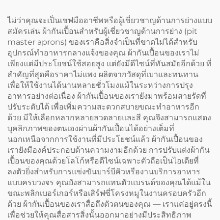
(Cross Back)
ไม่ว่าคุณจะเป็นเชฟมืออาชีพหรือผู้เชี่ยวชาญด้านการย่างแบบ
สมัครเล่น ผ้ากันเปื้อนสำหรับผู้เชี่ยวชาญด้านการย่าง (pit
master aprons) ของเราคือสิ่งจำเป็นที่ขาดไม่ได้สำหรับ
อุปกรณ์ทำอาหารกลางแจ้งของคุณ ผ้ากันเปื้อนของเราไม่
เพียงแต่มีประโยชน์ใช้สอยสูง แต่ยังมีดีไซน์ที่ทันสมัยอีกด้วย ที่
สำคัญที่สุดคือราคาไม่แพง ผลิตจากวัสดุที่เบาและทนทาน
เพื่อให้ใช้งานได้นานหลายชั่วโมงแม้ในระหว่างการปรุง
อาหารอย่างต่อเนื่อง ผ้ากันเปื้อนของเรายังมาพร้อมสายรัดที่
ปรับระดับได้ เพื่อเพิ่มความสะดวกสบายขณะทำอาหารอีก
ด้วย มีให้เลือกหลากหลายลวดลายและสี คุณจึงสามารถแสดง
บุคลิกภาพของตนเองผ่านผ้ากันเปื้อนได้อย่างเต็มที่
นอกเหนือจากการใช้งานที่มีประโยชน์แล้ว ผ้ากันเปื้อนของ
เรายังมีองค์ประกอบด้านความงามอีกด้วย การปรับแต่งผ้ากัน
เปื้อนของคุณด้วยโลโก้หรือดีไซน์เฉพาะตัวถือเป็นไอเดียที่
ลงตัวยิ่งสำหรับการแข่งขันบาร์บีคิวหรืองานบริการอาหาร
แบบครบวงจร คุณยังสามารถแทนตัวแบรนด์ของคุณได้แม้ใน
ขณะพลิกเบอร์เกอร์หรือเสิร์ฟซี่โครงหมูในงานครอบครัวอีก
ด้วย ผ้ากันเปื้อนของเราสื่อถึงตัวตนของคุณ — เราแค่อยู่ตรงนี้
เพื่อช่วยให้คุณสื่อสารสิ่งนั้นออกมาอย่างมีประสิทธิภาพ