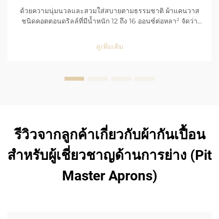
ด้วยความนุ่มนวลและสวมใส่สบายตามธรรมชาติ ผ้าแคนวาส
ชนิดคอตตอนดริลล์ที่มีน้ำหนัก 12 ถึง 16 ออนซ์ต่อหลา² จัดว่า
เหมาะอย่างยิ่งสำหรับสภาพแวดล้อมที่รุนแรง เช่น พื้นโรงงานที่
มีการใช้งานหนักและครัวของร้านอาหาร ด้วยโครงสร้างการ
ดูเพิ่มเติม
ทอที่สม่ำเสมอและมีความหนาแน่นสูง ผ้าแคนวาส...
รีวิวจากลูกค้าเกี่ยวกับผ้ากันเปื้อน
สำหรับผู้เชี่ยวชาญด้านการย่าง (Pit
Master Aprons)