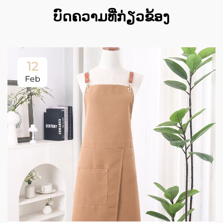
ບົດຄວາມທີ່ກ່ຽວຂ້ອງ
12
Feb