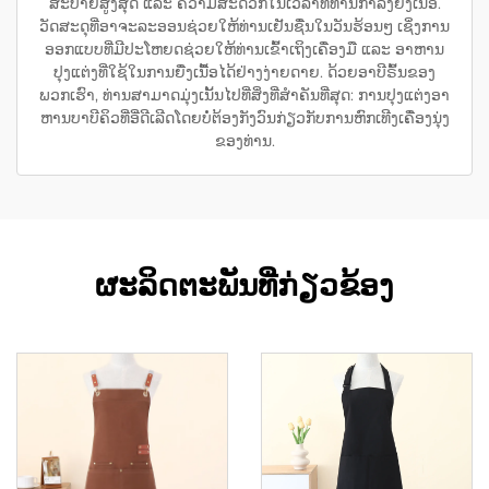
ສະບາຍສູງສຸດ ແລະ ຄວາມສະດວກໃນເວລາທີ່ທ່ານກຳລັງຍື່ງເນື້ອ.
ວັດສະດຸທີ່ອາຈະລະອອນຊ່ວຍໃຫ້ທ່ານເຢັນຊື່ນໃນວັນຮ້ອນໆ ເຊິ່ງການ
ອອກແບບທີ່ມີປະໂຫຍດຊ່ວຍໃຫ້ທ່ານເຂົ້າເຖິງເຄື່ອງມື ແລະ ອາຫານ
ປຸງແຕ່ງທີ່ໃຊ້ໃນການຍື່ງເນື້ອໄດ້ຢ່າງງ່າຍດາຍ. ດ້ວຍອາບີຣົ້ນຂອງ
ພວກເຮົາ, ທ່ານສາມາດມຸ່ງເນັ້ນໄປທີ່ສິ່ງທີ່ສຳຄັນທີ່ສຸດ: ການປຸງແຕ່ງອາ
ຫານບາບີຄິວທີ່ອີ່ດີເລີດໂດຍບໍ່ຕ້ອງກັງວົນກ່ຽວກັບການຫົກເທີງເຄື່ອງນຸ່ງ
ຂອງທ່ານ.
ຜະລິດຕະພັນທີ່ກ່ຽວຂ້ອງ