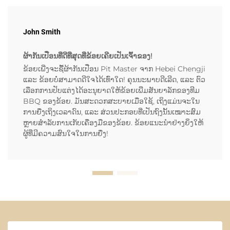
John Smith
ຜ້າກັນເປື່ອນທີ່ດີທີ່ສຸດທີ່ຂ້ອຍເຄີຍເປັນເຈົ້າຂອງ!
ຂ້ອຍເພີ່ງຈະຊື້ຜ້າກັນເປື່ອນ Pit Master ຈາກ Hebei Chengji
ແລະ ຂ້ອຍບໍ່ສາມາດດີໃຈໄດ້ເທົ່າໃດ! ຄຸນນະພາບດີເລີດ, ແລະ ຕົວ
ເລືອກການປັບແຕ່ງໄດ້ອະນຸຍາດໃຫ້ຂ້ອຍເພີ່ມສັນຍາລັກຂອງທີມ
BBQ ຂອງຂ້ອຍ. ມັນສະດວກສະບາຍເມື່ອໃຊ້, ເຖິງແມ່ນຈະໃນ
ການຍື່ງເຖິງເວລາດົນ, ແລະ ສ່ວນປະກອບທີ່ເປັນຖົງນັ້ນເໝາະສົມ
ຫຼາຍສຳລັບການເກັບເຄື່ອງມືຂອງຂ້ອຍ. ຂ້ອຍແນະນຳຢ່າງຍິ່ງໃຫ້
ຜູ້ທີ່ມີຄວາມສົນໃຈໃນການຍື່ງ!