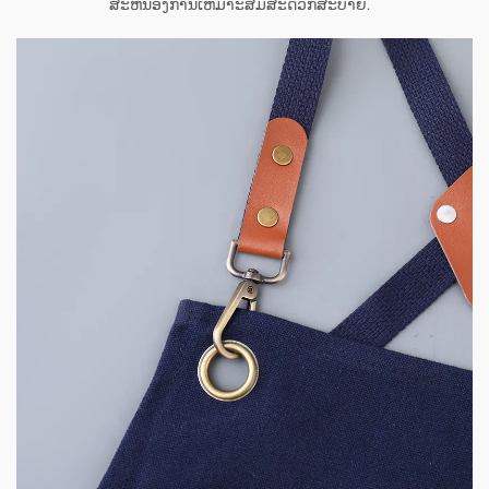
ສະຫນອງການເຫມາະສົມສະດວກສະບາຍ.