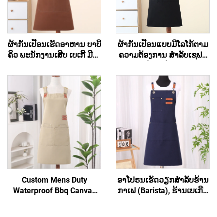
ຜ້າກັນເປື້ອນເຮັດອາຫານ ບາບີ
ຜ້າກັນເປື້ອນແບບມີໂລໂກ້ຕາມ
ຄິວ ພະນັກງານເສີບ ເບເກີ້ ມີໂລ
ຄວາມຕ້ອງການ ສຳລັບເຊຟສີ
ໂກ້ສັ່ງທຳໄດ້ ມີ 2 ຖົງ
ດຳ - ຜ້າຝ້າຍ/ຝ້າຍໂພລີເອັດ
ເທີລິກ, ລະບາຍອາກາດໄດ້ດີ
ເຢັນ ປັບໄດ້ ມີຖົງ, ສຳລັບຮ້ານ
ກາເຟ, ບີບີຄິວ, ການບໍລິການ
ອາຫານ ແລະ ການເຮັດຄວາມ
ສະອາດ
Custom Mens Duty
ອາໂປຣນເຮັດວຽກສຳລັບຮ້ານ
Waterproof Bbq Canvas
ກາເຟ (Barista), ຮ້ານເບເກີຣີ່
Tool ເຄື່ອງມືເຮັດວຽກ Apron
(Bakery), ຮ້ານສະຫຼາດ
ມີກະເປົາ
(Hair Salon) ແລະ ສຳລັບ