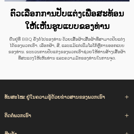
ຕົວເລືອກການປັບແຕ່ງເພື່ອສະທ້ອນ
ໃຫ້ເຫັນຮູບແບບຂອງທ່ານ
ຢືນຢູ່ທີ່ BBQ ຄັ້ງຕໍ່ໄປຂອງທ່ານ ດ້ວຍເສື້ອຜ້າເສື້ອຜ້າທີ່ສາມາດປັບແຕ່ງ
ໄດ້ຂອງພວກເຮົາ. ເລືອກຜ້າ, ສີ, ແລະແມ້ແຕ່ເພີ່ມໂລໂກ້ຫຼືການອອກແບບ
ຂອງທ່ານ. ຂະບວນການປັບແຕ່ງຂອງພວກເຮົາຊ່ວຍໃຫ້ທ່ານສ້າງເສື້ອຜ້າ
ທີ່ສະແດງໃຫ້ເຫັນທ່ານ ແລະຄວາມມັກຂອງທ່ານໃນການຈູດ.
ທັນສະໄໝ: ຢູ່ໃນຄວາມຮູ້ດ້ວຍຂ່າວສານຂອງພວກເຮົາ
ຕິດຕໍ່ພວກເຮົາ