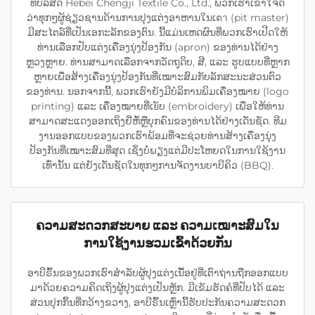
ທີ່ບໍລິສັດ Hebei Chengji Textile Co., Ltd., ພວກເຮົາເຂົ້າໃຈດີ
ວ່າທຸກໆຜູ້ຊ່ຽວຊານດ້ານການປຸງແຕ່ງອາຫານໃນເตา (pit master)
ມີສະໄຕລ໌ທີ່ເປັນເອກະລັກຂອງຕົນ. ນີ້ແມ່ນເຫດຜົນທີ່ພວກເຮົາເປີດໃຫ້
ທ່ານເລືອກປັບແຕ່ງເຄື່ອງນຸ່ງປ້ອງກັນ (apron) ຂອງທ່ານໄດ້ຢ່າງ
ຫຼວງຫຼາຍ. ທ່ານສາມາດເລືອກຈາກວັດຖຸດິບ, ສີ, ແລະ ຮູບແບບທີ່ຫຼາກ
ຫຼາຍເພື່ອສ້າງເຄື່ອງນຸ່ງປ້ອງກັນທີ່ເໝາະສົມກັບລັກສະນະສ່ວນຕົວ
ຂອງທ່ານ. ນອກຈາກນີ້, ພວກເຮົາຍັງມີບໍລິການພິມເຄື່ອງໝາຍ (logo
printing) ແລະ ເຄື່ອງໝາຍທີ່ເยັບ (embroidery) ເພື່ອໃຫ້ທ່ານ
ສາມາດສະແດງອອກເຖິງຍີ່ຫໍ້ຫຼືບຸກຄົນຂອງທ່ານໄດ້ຢ່າງເດັ່ນຊັດ. ທີມ
ງານອອກແບບຂອງພວກເຮົາພ້ອມທີ່ຈະຊ່ວຍທ່ານສ້າງເຄື່ອງນຸ່ງ
ປ້ອງກັນທີ່ເໝາະສົມທີ່ສຸດ ເຊິ່ງບໍ່ພຽງແຕ່ມີປະໂຫຍດໃນການໃຊ້ງານ
ເທົ່ານັ້ນ ແຕ່ຍັງເດັ່ນຊັດໃນທຸກໆການຈັດງານບາບີຄິວ (BBQ).
ຄວາມສະດວກສະບາຍ ແລະ ຄວາມເໝາະສົມໃນ
ການໃຊ້ງານຮວມເຂົ້າດ້ວຍກັນ
ອາບີຣົ້ນຂອງພວກເຮົາສຳລັບຜູ້ປຸງແຕ່ງເນື້ອຢູ່ທີ່ເຕົາຖ່ານຖືກອອກແບບ
ມາດ້ວຍຄວາມຄິດເຖິງຜູ້ປຸງແຕ່ງເປັນຫຼັກ. ມີເຂັມຮັດຄໍທີ່ປັບໄດ້ ແລະ
ສ່ວນປຸກກິ້ນທີ່ກວ້າງຂວາງ, ອາບີຣົ້ນເຫຼົ່ານີ້ຮັບປະກັນຄວາມສະດວກ