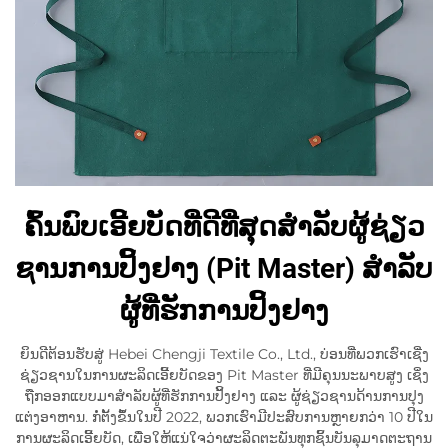
ຄົ້ນພົບເອີ້ຍບັດທີ່ດີທີ່ສຸດສຳລັບຜູ້ຊ່ຽວ
ຊານການປິ້ງຢາງ (Pit Master) ສຳລັບ
ຜູ້ທີ່ຮັກການປິ້ງຢາງ
ຍິນດີຕ້ອນຮັບສູ່ Hebei Chengji Textile Co., Ltd., ບ່ອນທີ່ພວກເຮົາເຊີ່ງ
ຊ່ຽວຊານໃນການຜະລິດເອີ້ຍບັດຂອງ Pit Master ທີ່ມີຄຸນນະພາບສູງ ເຊິ່ງ
ຖືກອອກແບບມາສຳລັບຜູ້ທີ່ຮັກການປິ້ງຢາງ ແລະ ຜູ້ຊ່ຽວຊານດ້ານການປຸງ
ແຕ່ງອາຫານ. ກໍ່ຕັ້ງຂຶ້ນໃນປີ 2022, ພວກເຮົາມີປະສົບການຫຼາຍກວ່າ 10 ປີໃນ
ການຜະລິດເອີ້ຍບັດ, ເພື່ອໃຫ້ແນ່ໃຈວ່າຜະລິດຕະພັນທຸກຊິ້ນບັນລຸມາດຕະຖານ