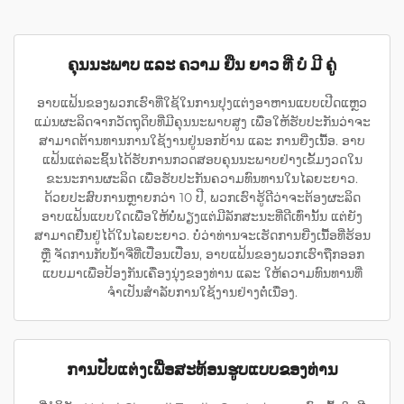
ຄຸນນະພາບ ແລະ ຄວາມ ຍືນ ຍາວ ທີ່ ບໍ່ ມີ ຄູ່
ອາບແຟ້ນຂອງພວກເຮົາທີ່ໃຊ້ໃນການປຸງແຕ່ງອາຫານແບບເປີດແຫຼວ
ແມ່ນຜະລິດຈາກວັດຖຸດິບທີ່ມີຄຸນນະພາບສູງ ເພື່ອໃຫ້ຮັບປະກັນວ່າຈະ
ສາມາດຕ້ານທານການໃຊ້ງານຢູ່ນອກບ້ານ ແລະ ການຍີ່ງເນື້ອ. ອາບ
ແຟ້ນແຕ່ລະຊິ້ນໄດ້ຮັບການກວດສອບຄຸນນະພາບຢ່າງເຂັ້ມງວດໃນ
ຂະນະການຜະລິດ ເພື່ອຮັບປະກັນຄວາມທົນທານໃນໄລຍະຍາວ.
ດ້ວຍປະສົບການຫຼາຍກວ່າ 10 ປີ, ພວກເຮົາຮູ້ດີວ່າຈະຕ້ອງຜະລິດ
ອາບແຟ້ນແບບໃດເພື່ອໃຫ້ບໍ່ພຽງແຕ່ມີລັກສະນະທີ່ດີເທົ່ານັ້ນ ແຕ່ຍັງ
ສາມາດຢືນຢູ່ໄດ້ໃນໄລຍະຍາວ. ບໍ່ວ່າທ່ານຈະເຮັດການຍີ່ງເນື້ອທີ່ຮ້ອນ
ຫຼື ຈັດການກັບນ້ຳຈີ່ທີ່ເປື່ອນເປື່ອນ, ອາບແຟ້ນຂອງພວກເຮົາຖືກອອກ
ແບບມາເພື່ອປ້ອງກັນເຄື່ອງນຸ່ງຂອງທ່ານ ແລະ ໃຫ້ຄວາມທົນທານທີ່
ຈຳເປັນສຳລັບການໃຊ້ງານຢ່າງຕໍ່ເນື່ອງ.
ການປັບແຕ່ງເພື່ອສະທ້ອນຮູບແບບຂອງທ່ານ