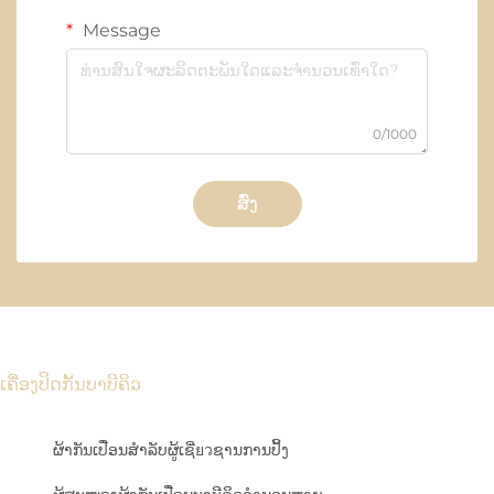
Message
0/1000
ສົ່ງ
ເຄື່ອງປິດກັ້ນບາບີຄິວ
ຜ້າກັນເປື່ອນສຳລັບຜູ້ເຊີ່ยวຊານການປິ້ງ