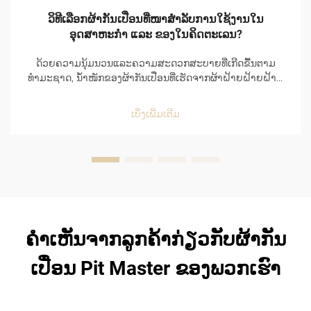
ວິທີເລືອກຜ້າກັນເປື່ອນທີ່ໜາສຳລັບການໃຊ້ງານໃນ
ອຸດສາຫະກຳ ແລະ ຂອງໃນຄິດຕະເລນ?
ດ້ວຍຄວາມນຸ້ມນວນແລະຄວາມສະດວກສະບາຍທີ່ເກີດຂື້ນຕາມ
ທຳມະຊາດ, ນ້ຳໜັກຂອງຜ້າກັນເປື່ອນທີ່ເຮັດຈາກຜ້າຝ້າຍຝ້າຍຝ້າຍ
ຝ້າຍຝ້າຍຝ້າຍຝ້າຍຝ້າຍຝ້າຍຝ້າຍຝ້າຍຝ້າຍຝ້າຍຝ້າຍຝ້າຍຝ້າຍ
ຝ້າຍຝ້າຍຝ້າຍຝ້າຍຝ້າຍຝ້າຍຝ້າຍຝ້າຍຝ້າຍຝ້າຍຝ້າຍຝ້າຍຝ້າຍ
ເບິ່ງເພີ່ມເຕີມ
ຝ້າຍຝ້າຍຝ້າຍຝ້າຍຝ້າຍຝ້າຍຝ້າຍຝ້າຍຝ້າຍຝ້າຍຝ້າຍຝ້າຍຝ້າຍ
ຝ້າຍຝ້າຍຝ້າຍຝ້າຍຝ້າຍຝ້າຍຝ້າຍຝ້າຍຝ້າຍຝ້າຍຝ້າຍຝ້າຍຝ້າຍ
ຝ້າຍຝ້າຍຝ້າຍຝ້າຍຝ້າຍຝ້າຍຝ້າຍຝ້າຍຝ້າຍຝ້າຍຝ້າຍຝ້າຍຝ້າຍ
ຝ້າຍຝ້າຍຝ້າຍຝ້າຍຝ້າຍຝ້າຍຝ້າຍຝ້າຍຝ້າຍຝ້າຍຝ້າຍຝ້າຍຝ້າຍ
ຝ້າຍຝ້າຍຝ້າຍຝ້າຍຝ......
ຄຳເຫັນຈາກລູກຄ້າກ່ຽວກັບຜ້າກັນ
ເປື່ອນ Pit Master ຂອງພວກເຮົາ