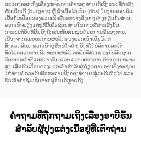
ສະແດງອອກເຖິງເຄື່ອງໝາຍການຄ້າຂອງທ່ານໄດ້ເຖິງແນວທີ່ກຳລັງ
ຫັນເບີກເກີ (burgers) ຫຼື ສົ່ງເນື້ອໄຂ່ເປັນ (ribs) ໃນງານຄອບຄົວ.
ເສື້ອກັນເປື່ອນຂອງພວກເຮົາສື່ບອກບາງສິ່ງບາງຢ່າງກ່ຽວກັບທ່ານ;
ພວກເຮົາພຽງແຕ່ຢູ່ທີ່ນີ້ເພື່ອຊ່ວຍທ່ານໃນການສື່ສານສິ່ງນັ້ນ.
ການປະຕິບັດທີ່ຍືນຍົງຖືກສະໜັບສະໜູນດ້ວຍການຊື້ຂອງທ່ານ,
ເນື່ອງຈາກຂະບວນການຜະລິດຂອງພວກເຮົາເປັນມິດຕໍ່
ສິ່ງແວດລ້ອມ. ພວກເຮົາຮູ້ສຶກພໍໃຈຢ່າງຍິ່ງທີ່ໄດ້ບໍລິການລູກຄ້າ
ທົ່ວໂລກດ້ວຍການພັດທະນາຜະລິດຕະພັນທີ່ສອດຄ່ອງກັບລົດຊາດ
ວັດທະນະທຳທີ່ແຕກຕ່າງກັນ ແລະ ຄວາມຕ້ອງການດ້ານຄຸນນະພາບ
ສູງ. ເສື້ອກັນເປື່ອນຂອງພວກເຮົາສຳລັບຜູ້ຊ່ຽວຊານການປິ້ງຈະຊ່ວຍ
ໃຫ້ທ່ານຍົກລະດັບທັກສະການປິ້ງຂອງທ່ານໄປສູ່ລະດັບຖັດໄປ ແລະ
ຮັບເອົາຄຳຊົມເຊີຍຈາກຜູ້ອື່ນໄດ້ຫຼາຍຄັ້ງ.
ຄຳຖາມທີ່ຖືກຖາມເຖິງເລື່ອງອາບີຣົ້ນ
ສຳລັບຜູ້ປຸງແຕ່ງເນື້ອຢູ່ທີ່ເຕົາຖ່ານ