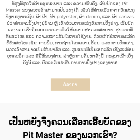
ທີ່ສູງທີ່ສຸດໃນດ້ານຄຸນນະພາບ ແລະ ຄວາມໝັ້ນຄົງ. ເອີ້ຍບັດຂອງ Pit
Master ຂອງພວກເຮົາສາມາດປັບແຕ່ງໄດ້, ເພື່ອໃຫ້ທ່ານເລືອກຈາກວັດສະດຸ
ທີ່ຫຼາກຫຼາຍເຊັ່ນ: ຜ້າຝ້າ, ຜ້າ polyester, ຜ້າ denim, ແລະ ຜ້າ canvas.
ບໍ່ວ່າທ່ານຈະປິ້ງຢາງຢູ່ບ້ານ ຫຼື ເຂົ້າຮ່ວມການແຂ່ງຂັນການປິ້ງຢາງ, ເອີ້ຍບັດ
ຂອງພວກເຮົາຖືກອອກແບບມາເພື່ອໃຫ້ຄວາມສະດວກສະບາຍ, ຮູບແບບທີ່
ທັນສະໄໝ, ແລະ ຄວາມເໝາະສົມໃນການໃຊ້ງານ. ດ້ວຍເຕັກນິກການຜະລິດ
ທີ່ທັນສະໄໝ ເຊັ່ນ: ການພິມ, ການຖ່າຍໂອນຄວາມຮ້ອນ, ແລະ ການປັກແຕ່ງ,
ພວກເຮົາສາມາດເພີ່ມສັນຍາລັກ ແລະ ຮູບແບບທີ່ເປັນເອກະລັກ ເຊິ່ງສະທ້ອນ
ບຸກຄະລິກ ແລະ ຊື່ຍີ່ຫໍ້ຂອງທ່ານ. ສຳຫຼັບການຄົ້ນຫາຄັ້ງນີ້, ກະລຸນາເຂົ້າເບິ່ງ
ຄັ້ງນີ້ ແລະ ຍົກລະດັບປະສົບການການປິ້ງຢາງຂອງທ່ານ!
ຂໍລາຄາ
ເປັນຫຍັງຈຶ່ງຄວນເລືອກເອີ້ຍບັດຂອງ
Pit Master ຂອງພວກເຮົາ?