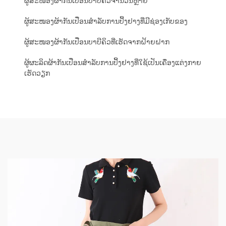
ຜູ້ສະໜອງຜ້າກັນເປື່ອນບາບີຄິວຈຳນວນຫຼາຍ
ຜູ້ສະໜອງຜ້າກັນເປື່ອນສຳລັບການປິ້ງຢາງທີ່ມີຊ່ອງເກັບຂອງ
ຜູ້ສະໜອງຜ້າກັນເປື່ອນບາບີຄິວທີ່ເຮັດຈາກຝ້າຍຝາກ
ຜູ້ຜະລິດຜ້າກັນເປື່ອນສຳລັບການປິ້ງຢາງທີ່ໃຊ້ເປັນເຄື່ອງແຕ່ງກາຍ
ເຮັດວຽກ