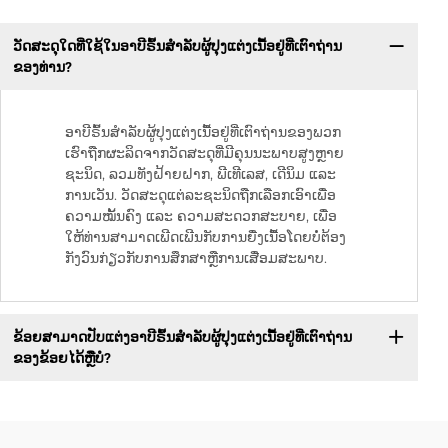
ວັດສະດຸໃດທີ່ໃຊ້ໃນອາບີຣົ້ນສຳລັບຜູ້ປຸງແຕ່ງເນື້ອຢູ່ທີ່ເຕົາຖ່ານ
ຂອງທ່ານ?
ອາບີຣົ້ນສຳລັບຜູ້ປຸງແຕ່ງເນື້ອຢູ່ທີ່ເຕົາຖ່ານຂອງພວກ
ເຮົາຖືກຜະລິດຈາກວັດສະດຸທີ່ມີຄຸນນະພາບສູງຫຼາຍ
ຊະນິດ, ລວມທັງຝ້າຍຝາກ, ພີເທີເລສ, ເດີນິມ ແລະ
ການເວັນ. ວັດສະດຸແຕ່ລະຊະນິດຖືກເລືອກເອົາເພື່ອ
ຄວາມໝັ້ນຄົງ ແລະ ຄວາມສະດວກສະບາຍ, ເພື່ອ
ໃຫ້ທ່ານສາມາດເພີດເພີນກັບການຍື່ງເນື້ອໂດຍບໍ່ຕ້ອງ
ກັງວົນກ່ຽວກັບການສຶກສາຫຼືການເສື່ອມສະພາບ.
ຂ້ອຍສາມາດປັບແຕ່ງອາບີຣົ້ນສຳລັບຜູ້ປຸງແຕ່ງເນື້ອຢູ່ທີ່ເຕົາຖ່ານ
ຂອງຂ້ອຍໄດ້ຫຼືບໍ?