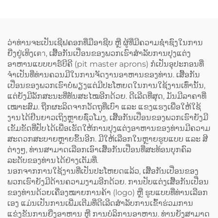
ສິລະປິນ ມີຄຸນນະພາບສູງ ອາ
ໂປຣນຮູບແບບເສື້ອກັ້ນທີ່ມີສ່ວນ
ເຊື່ອມຕໍ່ຂ້າມທີ່ຫຼັງ (Cross
Back) ປະກອບດ້ວຍເສື້ອຜ້າ
ວ່າທ່ານຈະເປັນເຊີຟຄອກທີ່ມືອາຊີບ ຫຼື ຜູ້ທີ່ມີຄວາມຊ່ຳຊົງໃນການ
ເປັນສ່ວນປະກອບຂອງ
ຍີ່ງຢູ່ເທິງເตา, ເສື້ອກັນເປື່ອນຂອງພວກເຮົາສຳລັບການປຸງແຕ່ງ
polyester ແລະ ຜ້າຝ້າ
ອາຫານແບບບາຣ໌ບີຄີ (pit master aprons) ກໍເປັນອຸປະກອນທີ່
(Cotton) ສຳລັບທັງຜູ້ຍິງ ແລະ
ຈຳເປັນທີ່ທ່ານຄວນມີໃນການຈັດງານອາຫານຂອງທ່ານ. ເສື້ອກັນ
ຜູ້ຊາຍ
ເປື່ອນຂອງພວກເຮົາບໍ່ພຽງແຕ່ມີປະໂຫຍດໃນການໃຊ້ງານເທົ່ານັ້ນ,
ແຕ່ຍັງມີລັກສະນະທີ່ທັນສະໄໝອີກດ້ວຍ. ດີເລີດທີ່ສຸດ, ມັນມີລາຄາທີ່
ເໝາະສົມ. ຖືກຜະລິດຈາກວັດຖຸທີ່ເບົາ ແລະ ແຂງແຮງເພື່ອໃຫ້ໃຊ້
ງານໄດ້ຢືນຍາວເຖິງຫຼາຍຊົ່ວໂມງ, ເສື້ອກັນເປື່ອນຂອງພວກເຮົາຍັງມີ
ເຂັມຂັດທີ່ປັບໄດ້ເພື່ອເຮັດໃຫ້ການປຸງແຕ່ງອາຫານຂອງທ່ານມີຄວາມ
ສະດວກສະບາຍຫຼາຍຂຶ້ນອີກ. ມີໃຫ້ເລືອກໃນຫຼາຍຮູບແບບ ແລະ ສີ
ຕ່າງໆ, ທ່ານສາມາດເລືອກເອົາເສື້ອກັນເປື່ອນທີ່ສະທ້ອນບຸກຄົລ
ລະດັບຂອງທ່ານໄດ້ຢ່າງເຕັມທີ່.
ນອກຈາກການໃຊ້ງານທີ່ເປັນປະໂຫຍດແລ້ວ, ເສື້ອກັນເປື່ອນຂອງ
ພວກເຮົາຍັງມີດ້ານຄວາມງາມອີກດ້ວຍ. ການປັບແຕ່ງເສື້ອກັນເປື່ອນ
ຂອງທ່ານດ້ວຍເຄື່ອງໝາຍການຄ້າ (logo) ຫຼື ຮູບແບບທີ່ທ່ານເລືອກ
ເອງ ແມ່ນເປັນການເພີ່ມເຕີມທີ່ດີເລີດສຳລັບການເຂົ້າຮ່ວມການ
ແຂ່ງຂັນການຍີ່ງອາຫານ ຫຼື ການບໍລິການອາຫານ. ທ່ານຍັງສາມາດ