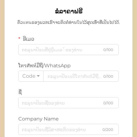
ຂໍລາຄາຟຣີ
ຕົວแทนຂອງພວກເຮົາຈະຕິດຕໍ່ທ່ານໃນໄວ້ສຸດເທົ່າທີ່ເປັນໄປໄດ້.
ອີເມວ
0/100
ໂทรศัพท์ມືຖື/WhatsApp
Code
0/100
ຊື່
0/100
Company Name
0/200