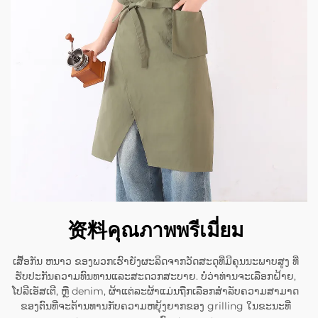
资料คุณภาพพรีเมี่ยม
ເສື້ອກັນ ຫນາວ ຂອງພວກເຮົາຍັງຜະລິດຈາກວັດສະດຸທີ່ມີຄຸນນະພາບສູງ ທີ່
ຮັບປະກັນຄວາມທົນທານແລະສະດວກສະບາຍ. ບໍ່ວ່າທ່ານຈະເລືອກຝ້າຍ,
ໂປລີເອັສເຕີ, ຫຼື denim, ຜ້າແຕ່ລະຜ້າແມ່ນຖືກເລືອກສໍາລັບຄວາມສາມາດ
ຂອງຕົນທີ່ຈະຕ້ານທານກັບຄວາມຫຍຸ້ງຍາກຂອງ grilling ໃນຂະນະທີ່