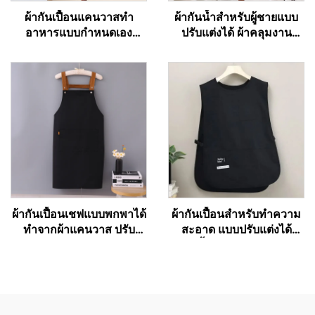
ผ้ากันเปื้อนแคนวาสทำ
ผ้ากันน้ำสำหรับผู้ชายแบบ
อาหารแบบกำหนดเอง
ปรับแต่งได้ ผ้าคลุมงาน
สำหรับร้านอาหาร เชฟ
บาร์บีคิวแบบผ้าแคนวาส
พนักงานเสิร์ฟ ผ้ากันเปื้อน
พร้อมกระเป๋า
ครัวพื้นฐานราคาถูกสำหรับ
วันหยุด แบบติดอก ผลิตจาก
วัสดุอินทรีย์ ใช้สำหรับวาด
ภาพ
ผ้ากันเปื้อนเชฟแบบพกพาได้
ผ้ากันเปื้อนสำหรับทำความ
ทำจากผ้าแคนวาส ปรับ
สะอาด แบบปรับแต่งได้
ความยาวได้ ห่วงคล้องไหล่
ใช้ได้ทั้งผู้ชายและผู้หญิง รุ่น
รูปตัว H (H-shoulder) สี
เวสต์ (Vest) สำหรับสตรี
กาแฟเข้ม รับสั่งทำตามแบบ
ขนาดพิเศษ (Plus Size) ผ้า
และพิมพ์โลโก้ได้แบบ
กันเปื้อนช่างทำรองเท้าแบบ
ขายส่ง
สองด้าน (Double Sided