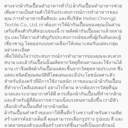
Cobbler Vest Apron) พร้อม
ต่างจากผ้ากันเปื้อนทำอาหารทั่วไป ผ้ากันเปื้อนทำอาหารช่วย
พิมพ์โลโก้ สำหรับบาริสต้า
เพิ่มความเป็นส่วนตัวให้กับประสบการณ์การทำอาหารของ
และร้านตัดผม
คุณ การทำอาหารคือศิลปะ และที่บริษัท Hebei Chengji
Textile Co., Ltd. เราต้องการให้ผ้ากันเปื้อนของคุณเป็นส่วน
เสริมที่ลงตัวกับศิลปะแขนงนี้ เราผลิตผ้ากันเปื้อนมาแล้วหลาย
รุ่น และให้ความสำคัญกับประสบการณ์ของทั้งผู้เริ่มต้นและผู้
เชี่ยวชาญ โดยออกแบบทางเลือกให้เหมาะสมกับแต่ละกลุ่ม
อย่างละเอียด
เพื่อให้มั่นใจว่าประสบการณ์การทำอาหารของคุณจะสะดวก
สบาย และผ้ากันเปื้อนนั้นผลิตจากวัสดุที่ทนทานและใช้งานได้
นาน เราจึงผลิตผ้ากันเปื้อนแต่ละชิ้นจากวัสดุหลายประเภท ซึ่ง
แต่ละชนิดมีคุณสมบัติที่โดดเด่นและมีประโยชน์เฉพาะตัว
สำหรับห้องครัวที่มีการใช้งานหนัก เราขอแนะนำผ้ากันเปื้อน
ที่ทำจากโพลีเอสเตอร์ อย่างไรก็ตาม หากต้องการวัสดุที่นุ่ม
นวลและระบายอากาศได้ดี ควรเลือกผ้ากันเปื้อนที่ทำจากฝ้าย
และสำหรับผู้ที่ต้องการความแข็งแรงทนทานยิ่งขึ้น เรามีตัว
เลือกผ้ากันเปื้อนที่ทำจากผ้าเดนิม
ผ้ากันเปื้อนทำครัวของเราให้พื้นที่กว้างขวางสำหรับความคิด
สร้างสรรค์อย่างเต็มที่ คุณสามารถเลือกรูปร่าง รูปแบบ สี และ
ลวดลายของตัวเองเพื่อสร้างสรรค์ชิ้นงานที่เป็นเอกลักษณ์