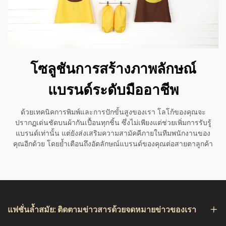
โซลูชันการสร้างภาพลักษณ์
แบรนด์ระดับมืออาชีพ
ด้วยเทคนิคการพิมพ์และการปักขั้นสูงของเรา โลโก้ของคุณจะ
ปรากฏเด่นชัดบนผ้ากันเปื้อนทุกชิ้น ซึ่งไม่เพียงแต่ช่วยเพิ่มการรับรู้
แบรนด์เท่านั้น แต่ยังส่งเสริมความสามัคคีภายในทีมพนักงานของ
คุณอีกด้วย โดยย้ำเตือนถึงอัตลักษณ์แบรนด์ของคุณต่อสายตาลูกค้า
แฟชั่นล้ำสมัย: ติดตามข่าวสารด้วยจดหมายข่าวของเรา