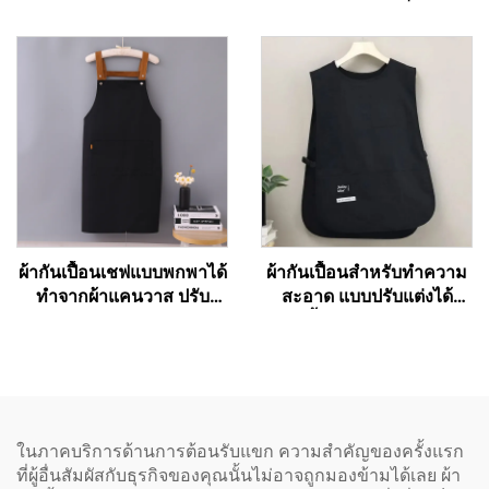
สำหรับร้านอาหาร เชฟ
บาร์บีคิวแบบผ้าแคนวาส
พนักงานเสิร์ฟ ผ้ากันเปื้อน
พร้อมกระเป๋า
ครัวพื้นฐานราคาถูกสำหรับ
วันหยุด แบบติดอก ผลิตจาก
วัสดุอินทรีย์ ใช้สำหรับวาด
ภาพ
ผ้ากันเปื้อนเชฟแบบพกพาได้
ผ้ากันเปื้อนสำหรับทำความ
ทำจากผ้าแคนวาส ปรับ
สะอาด แบบปรับแต่งได้
ความยาวได้ ห่วงคล้องไหล่
ใช้ได้ทั้งผู้ชายและผู้หญิง รุ่น
รูปตัว H (H-shoulder) สี
เวสต์ (Vest) สำหรับสตรี
กาแฟเข้ม รับสั่งทำตามแบบ
ขนาดพิเศษ (Plus Size) ผ้า
และพิมพ์โลโก้ได้แบบ
กันเปื้อนช่างทำรองเท้าแบบ
ขายส่ง
สองด้าน (Double Sided
Cobbler Vest Apron) พร้อม
ในภาคบริการด้านการต้อนรับแขก ความสำคัญของครั้งแรก
พิมพ์โลโก้ สำหรับบาริสต้า
ที่ผู้อื่นสัมผัสกับธุรกิจของคุณนั้นไม่อาจถูกมองข้ามได้เลย ผ้า
และร้านตัดผม