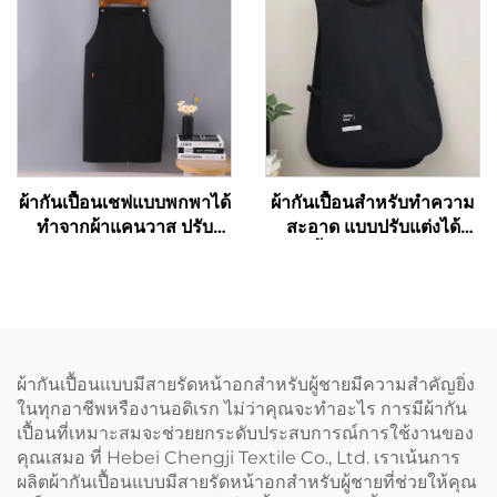
คุณภาพสูง แบบไขว้หลัง
(Cross Back)
ผ้ากันเปื้อนเชฟแบบพกพาได้
ผ้ากันเปื้อนสำหรับทำความ
ทำจากผ้าแคนวาส ปรับ
สะอาด แบบปรับแต่งได้
ความยาวได้ ห่วงคล้องไหล่
ใช้ได้ทั้งผู้ชายและผู้หญิง รุ่น
รูปตัว H (H-shoulder) สี
เวสต์ (Vest) สำหรับสตรี
กาแฟเข้ม รับสั่งทำตามแบบ
ขนาดพิเศษ (Plus Size) ผ้า
และพิมพ์โลโก้ได้แบบ
กันเปื้อนช่างทำรองเท้าแบบ
ขายส่ง
สองด้าน (Double Sided
Cobbler Vest Apron) พร้อม
ผ้ากันเปื้อนแบบมีสายรัดหน้าอกสำหรับผู้ชายมีความสำคัญยิ่ง
พิมพ์โลโก้ สำหรับบาริสต้า
ในทุกอาชีพหรืองานอดิเรก ไม่ว่าคุณจะทำอะไร การมีผ้ากัน
และร้านตัดผม
เปื้อนที่เหมาะสมจะช่วยยกระดับประสบการณ์การใช้งานของ
คุณเสมอ ที่ Hebei Chengji Textile Co., Ltd. เราเน้นการ
ผลิตผ้ากันเปื้อนแบบมีสายรัดหน้าอกสำหรับผู้ชายที่ช่วยให้คุณ