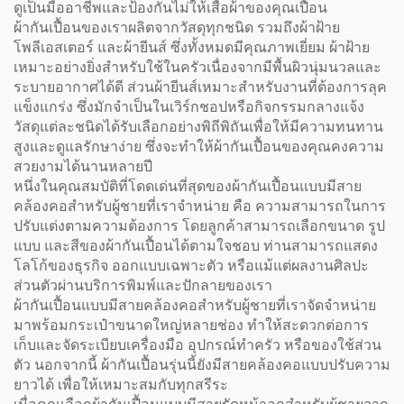
ดูเป็นมืออาชีพและป้องกันไม่ให้เสื้อผ้าของคุณเปื้อน
ผ้ากันเปื้อนของเราผลิตจากวัสดุทุกชนิด รวมถึงผ้าฝ้าย
โพลีเอสเตอร์ และผ้ายีนส์ ซึ่งทั้งหมดมีคุณภาพเยี่ยม ผ้าฝ้าย
เหมาะอย่างยิ่งสำหรับใช้ในครัวเนื่องจากมีพื้นผิวนุ่มนวลและ
ระบายอากาศได้ดี ส่วนผ้ายีนส์เหมาะสำหรับงานที่ต้องการลุค
แข็งแกร่ง ซึ่งมักจำเป็นในเวิร์กชอปหรือกิจกรรมกลางแจ้ง
วัสดุแต่ละชนิดได้รับเลือกอย่างพิถีพิถันเพื่อให้มีความทนทาน
สูงและดูแลรักษาง่าย ซึ่งจะทำให้ผ้ากันเปื้อนของคุณคงความ
สวยงามได้นานหลายปี
หนึ่งในคุณสมบัติที่โดดเด่นที่สุดของผ้ากันเปื้อนแบบมีสาย
คล้องคอสำหรับผู้ชายที่เราจำหน่าย คือ ความสามารถในการ
ปรับแต่งตามความต้องการ โดยลูกค้าสามารถเลือกขนาด รูป
แบบ และสีของผ้ากันเปื้อนได้ตามใจชอบ ท่านสามารถแสดง
โลโก้ของธุรกิจ ออกแบบเฉพาะตัว หรือแม้แต่ผลงานศิลปะ
ส่วนตัวผ่านบริการพิมพ์และปักลายของเรา
ผ้ากันเปื้อนแบบมีสายคล้องคอสำหรับผู้ชายที่เราจัดจำหน่าย
มาพร้อมกระเป๋าขนาดใหญ่หลายช่อง ทำให้สะดวกต่อการ
เก็บและจัดระเบียบเครื่องมือ อุปกรณ์ทำครัว หรือของใช้ส่วน
ตัว นอกจากนี้ ผ้ากันเปื้อนรุ่นนี้ยังมีสายคล้องคอแบบปรับความ
ยาวได้ เพื่อให้เหมาะสมกับทุกสรีระ