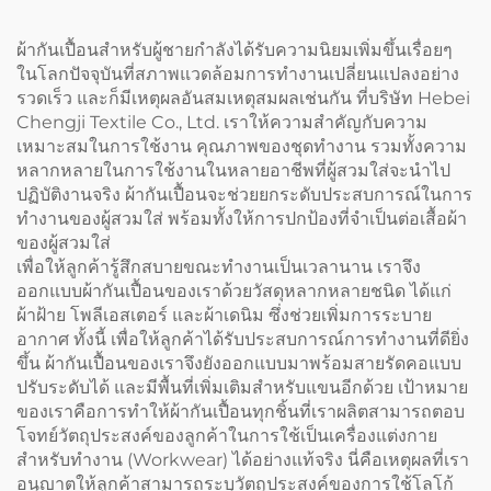
ขายส่ง
สองด้าน (Double Sided
Cobbler Vest Apron) พร้อม
ผ้ากันเปื้อนสำหรับผู้ชายกำลังได้รับความนิยมเพิ่มขึ้นเรื่อยๆ
พิมพ์โลโก้ สำหรับบาริสต้า
ในโลกปัจจุบันที่สภาพแวดล้อมการทำงานเปลี่ยนแปลงอย่าง
และร้านตัดผม
รวดเร็ว และก็มีเหตุผลอันสมเหตุสมผลเช่นกัน ที่บริษัท Hebei
Chengji Textile Co., Ltd. เราให้ความสำคัญกับความ
เหมาะสมในการใช้งาน คุณภาพของชุดทำงาน รวมทั้งความ
หลากหลายในการใช้งานในหลายอาชีพที่ผู้สวมใส่จะนำไป
ปฏิบัติงานจริง ผ้ากันเปื้อนจะช่วยยกระดับประสบการณ์ในการ
ทำงานของผู้สวมใส่ พร้อมทั้งให้การปกป้องที่จำเป็นต่อเสื้อผ้า
ของผู้สวมใส่
เพื่อให้ลูกค้ารู้สึกสบายขณะทำงานเป็นเวลานาน เราจึง
ออกแบบผ้ากันเปื้อนของเราด้วยวัสดุหลากหลายชนิด ได้แก่
ผ้าฝ้าย โพลีเอสเตอร์ และผ้าเดนิม ซึ่งช่วยเพิ่มการระบาย
อากาศ ทั้งนี้ เพื่อให้ลูกค้าได้รับประสบการณ์การทำงานที่ดียิ่ง
ขึ้น ผ้ากันเปื้อนของเราจึงยังออกแบบมาพร้อมสายรัดคอแบบ
ปรับระดับได้ และมีพื้นที่เพิ่มเติมสำหรับแขนอีกด้วย เป้าหมาย
ของเราคือการทำให้ผ้ากันเปื้อนทุกชิ้นที่เราผลิตสามารถตอบ
โจทย์วัตถุประสงค์ของลูกค้าในการใช้เป็นเครื่องแต่งกาย
สำหรับทำงาน (Workwear) ได้อย่างแท้จริง นี่คือเหตุผลที่เรา
อนุญาตให้ลูกค้าสามารถระบุวัตถุประสงค์ของการใช้โลโก้