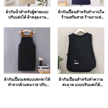
ผ้ากันน้ำสำหรับผู้ชายแบบ
ผ้ากันเปื้อนสำหรับทำงานใน
ปรับแต่งได้ ผ้าคลุมงาน
ร้านเสริมสวย ร้านกาแฟ
บาร์บีคิวแบบผ้าแคนวาส
และร้านเบเกอรี่ สำหรับ
พร้อมกระเป๋า
ศิลปิน ช่างทำผม บาริสต้า
ทำจากโพลีเอสเตอร์ผสมฝ้าย
คุณภาพสูง แบบไขว้หลัง
(Cross Back)
ผ้ากันเปื้อนเชฟแบบพกพาได้
ผ้ากันเปื้อนสำหรับทำความ
ทำจากผ้าแคนวาส ปรับ
สะอาด แบบปรับแต่งได้
ความยาวได้ ห่วงคล้องไหล่
ใช้ได้ทั้งผู้ชายและผู้หญิง รุ่น
รูปตัว H (H-shoulder) สี
เวสต์ (Vest) สำหรับสตรี
กาแฟเข้ม รับสั่งทำตามแบบ
ขนาดพิเศษ (Plus Size) ผ้า
และพิมพ์โลโก้ได้แบบ
กันเปื้อนช่างทำรองเท้าแบบ