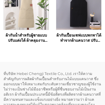
วัสดุอินทรีย์ ใช้สำหรับวาด
ภาพ
ผ้ากันน้ำสำหรับผู้ชายแบบ
ผ้ากันเปื้อนเชฟแบบพกพาได้
ปรับแต่งได้ ผ้าคลุมงาน
ทำจากผ้าแคนวาส ปรับ
บาร์บีคิวแบบผ้าแคนวาส
ความยาวได้ ห่วงคล้องไหล่
พร้อมกระเป๋า
รูปตัว H (H-shoulder) สี
กาแฟเข้ม รับสั่งทำตามแบบ
และพิมพ์โลโก้ได้แบบ
ขายส่ง
ที่บริษัท Hebei Chengji Textile Co., Ltd. เราให้ความ
สำคัญกับการผลิตผ้ากันเปื้อนสำหรับงานไม้แบบแคนวาส ซึ่ง
ออกแบบมาให้เหมาะสมกับระดับความเชี่ยวชาญของผู้ใช้งาน
ไม่ว่าจะเป็นช่างไม้มืออาชีพหรือผู้ที่ชื่นชอบงานไม้เป็นงาน
อดิเรก ผ้ากันเปื้อนประเภทนี้มีข้อดีตรงที่ผลิตจากผ้าแคนวาสที่
มีความทนทานและแข็งแรงอย่างยิ่ง หมายความว่า ผ้าแค
นวาสจะคงทนอยู่ได้แม้ในสภาพแวดล้อมที่รุนแรงของโรง