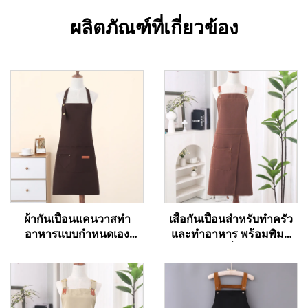
ผลิตภัณฑ์ที่เกี่ยวข้อง
ผ้ากันเปื้อนแคนวาสทำ
เสื้อกันเปื้อนสำหรับทำครัว
อาหารแบบกำหนดเอง
และทำอาหาร พร้อมพิมพ์
สำหรับร้านอาหาร เชฟ
ลายตามแบบที่ลูกค้ากำหนด
พนักงานเสิร์ฟ ผ้ากันเปื้อน
แบบซับลิเมชัน ผ้ากันน้ำ เสื้อ
ครัวพื้นฐานราคาถูกสำหรับ
กันเปื้อนสำหรับเชฟผู้ใหญ่
วันหยุด แบบติดอก ผลิตจาก
แบบแคนวาส