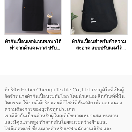
ผ้ากันเปื้อนเชฟแบบพกพาได้
ผ้ากันเปื้อนสำหรับทำความ
ทำจากผ้าแคนวาส ปรับ
สะอาด แบบปรับแต่งได้
ความยาวได้ ห่วงคล้องไหล่
ใช้ได้ทั้งผู้ชายและผู้หญิง รุ่น
รูปตัว H (H-shoulder) สี
เวสต์ (Vest) สำหรับสตรี
กาแฟเข้ม รับสั่งทำตามแบบ
ขนาดพิเศษ (Plus Size) ผ้า
และพิมพ์โลโก้ได้แบบ
กันเปื้อนช่างทำรองเท้าแบบ
ขายส่ง
สองด้าน (Double Sided
Cobbler Vest Apron) พร้อม
ที่บริษัท Hebei Chengji Textile Co., Ltd. เราภูมิใจที่เป็นผู้
พิมพ์โลโก้ สำหรับบาริสต้า
จัดจำหน่ายผ้ากันเปื้อนระดับโลก โดยนำเสนอผลิตภัณฑ์ที่มีน
และร้านตัดผม
วัตกรรม ใช้งานได้จริง และมีดีไซน์ที่ทันสมัย เพื่อตอบสนอง
ความต้องการของธุรกิจทุกประเภท
เรามีผ้ากันเปื้อนสำหรับผู้ใหญ่ที่มีขนาดเหมาะสม ทนทาน
และมีคุณภาพสูง ทำจากเส้นใยผสมระหว่างฝ้ายและ
โพลีเอสเตอร์ ซึ่งเหมาะสำหรับเชฟ พนักงานเสิร์ฟ และ