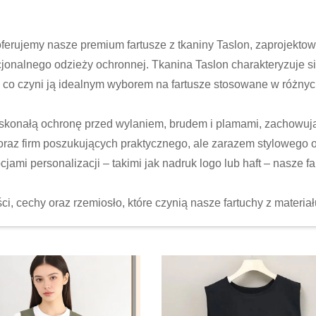
oferujemy nasze premium fartusze z tkaniny Taslon, zaprojektow
nkcjonalnego odzieży ochronnej. Tkanina Taslon charakteryzuje
 co czyni ją idealnym wyborem na fartusze stosowane w różnyc
oskonałą ochronę przed wylaniem, brudem i plamami, zachowują
h oraz firm poszukujących praktycznego, ale zarazem styloweg
pcjami personalizacji – takimi jak nadruk logo lub haft – nasz
i, cechy oraz rzemiosło, które czynią nasze fartuchy z mater