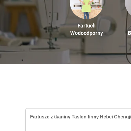
Fartuch
B
Wodoodporny
Fartusze z tkaniny Taslon firmy Hebei Chengji 