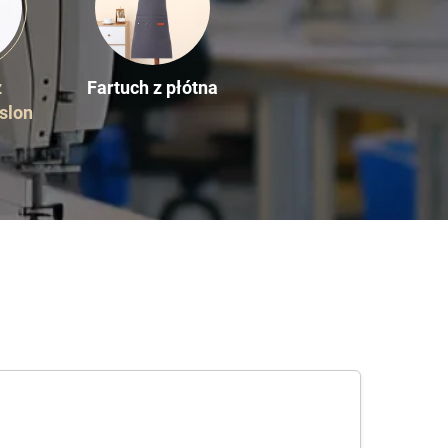
z
Fartuch z płótna
slon