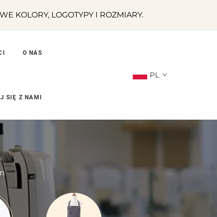
E KOLORY, LOGOTYPY I ROZMIARY.
CI
O NAS
PL
J SIĘ Z NAMI
on