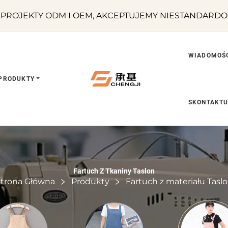
OJEKTY ODM I OEM, AKCEPTUJEMY NIESTANDARDOW
WIADOMOŚ
PRODUKTY
SKONTAKTU
Fartuch Z Tkaniny Taslon
trona Główna
Produkty
Fartuch z materiału Tasl