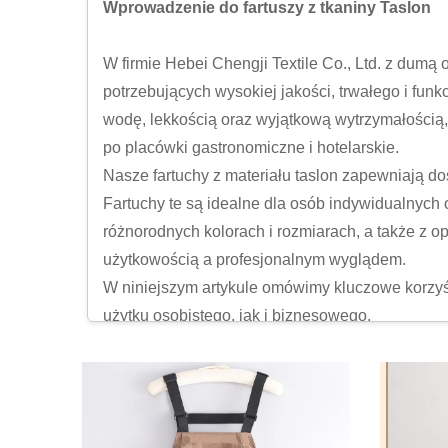
Wprowadzenie do fartuszy z tkaniny Taslon
W firmie Hebei Chengji Textile Co., Ltd. z dumą 
potrzebujących wysokiej jakości, trwałego i fu
wodę, lekkością oraz wyjątkową wytrzymałością,
po placówki gastronomiczne i hotelarskie.
Nasze fartuchy z materiału taslon zapewniają d
Fartuchy te są idealne dla osób indywidualnyc
różnorodnych kolorach i rozmiarach, a także z o
użytkowością a profesjonalnym wyglądem.
W niniejszym artykule omówimy kluczowe korzyśc
użytku osobistego, jak i biznesowego.
Główne zalety fartuchów z materiału taslon