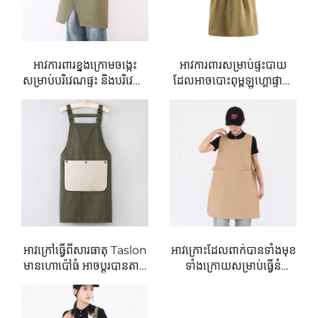
ទឹកញឹកញាប់។ លក្ខណៈទប់ទល់នឹងទឹករបស់សំពាធនេះជួយរក្សាអ្នក
ប្រើឱ្យស្ងួត ទោះបីជាក្នុងស្ថានភាពដែលលំបាកបំផុតក៏ដោយ ដោយ
ផ្តល់នូវការការពារដែលរីងរឹង និងអាចទ្រាំបានយូរក្នុងអំឡុងពេលធ្វើ
អាវការពារខ្នងក្រោមចង្កេះ
អាវការពារសម្រាប់ផ្ទះបាយ
ការយូរ។
សម្រាប់បរិវេណផ្ទះ និងបរិវេណ
ដែលអាចបោះពុម្ពឡូហ្គោផ្ទាល់
បរិក្ខារប្រើក្នុងបរិវេណផ្ទះ ដែល
ខ្លួន លក់រាយ ធ្វើពីកាសែត
ស្រាល និងស្រួលស្រាល
ធ្វើពីក្រណាត់ Taslon ដែល
Taslon មានគុណភាពខ្ពស់
ទោះបីជាអាវការពាររបស់យើងដែលធ្វើពីសំពាធតាស្លុនត្រូវបានរចនា
មានតម្លៃល្អបំផុត ដែលអាច
មានលក្ខណៈទឹកមិនចូល និង
ប៉ាក់ឡូហ្គោបាន មានជាប់ពីរ
ស្រួលស្រាល សម្រាប់ស្ត្រី
ឡើងដើម្បីផ្តល់ការការពារក៏ដោយ វាក៏មានទម្ងន់ស្រាល និងស្រួល
កន្លែងសម្រាប់ដាក់អំពើ និង
ស្រាលខ្លាំងផងដែរ។ សាច់សំពាធតាស្លុនដែលមានភាពទន់នេះ
អាចលៃតម្រូវបាន មានពណ៌
ធ្វើឱ្យវាសាកសមសម្រាប់ពាក់យូរៗដោយគ្មានអារម្មណ៍ថាធ្ងន់ ឬ
បៃតង និងសម្រាប់អ្នករាល់គ្នា
ដែលធ្វើការជាអ្នករាល់គ្នាដែល
រីករាយ។ ផ្ទុយពីសម្ភារៈផ្សេងៗទៀតដែលអាចមានអារម្មណ៍ធ្ងន់ ឬ
ធ្វើការជាអ្នករាល់គ្នាដែលធ្វើការ
រីករាយ សំពាធតាស្លុនអនុញ្ញាតឱ្យអ្នកប្រើប្រាស់ធ្វើចលនាបានយ៉ាង
ជាអ្នករាល់គ្នាដែលធ្វើការជាអ្នក
ស្រួល ដែលធ្វើឱ្យវាសាកសមបំផុតសម្រាប់អ្នកដែលត្រូវការ
អាវក្រៅធ្វើពីសារធាតុ Taslon
អាវក្រោះដែលពាក់បានទាំងមុខ
រាល់គ្នាដែលធ្វើការជាអ្នករាល់
មានហោប៉ៅធំ អាចប្ដូរបានតាម
ទាំងក្រោយសម្រាប់ធ្វើនំ
សកម្មភាព និងស្រួលស្រាលជាប់គ្នាដំឡើងទាំងមូលក្នុងអំឡុងពេលធ្វើ
គ្នាដែលធ្វើការជាអ្នករាល់គ្នា
តម្រូវការ ដោយបន្ថែមឡូហ្គោ ឬ
មានឡូហ្គោផ្ទាល់ខ្លួន ធ្វើពីសារ
ដែលធ្វើការជាអ្នករាល់គ្នាដែល
ការ។
គំនូរដែលបានចម្លាក់ ឬគូរ
ធាតុ Taslon សម្រាប់ចម្អិនម្ហូប
ធ្វើការជាអ្នករាល់គ្នាដែលធ្វើការ
ដោយផ្ទាល់ សម្រាប់អ្នក
បែបជប៉ុន
ជាអ្នករាល់គ្នាដែលធ្វើការជាអ្នក