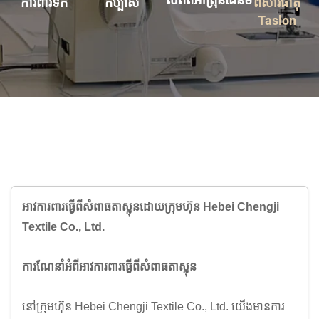
កប្បាស
ពីសារធាតុ
ការពារទឹក
Taslon
អាវការពារធ្វើពីសំពាធតាស្លុនដោយក្រុមហ៊ុន Hebei Chengji
Textile Co., Ltd.
ការណែនាំអំពីអាវការពារធ្វើពីសំពាធតាស្លុន
នៅក្រុមហ៊ុន Hebei Chengji Textile Co., Ltd. យើងមានការ