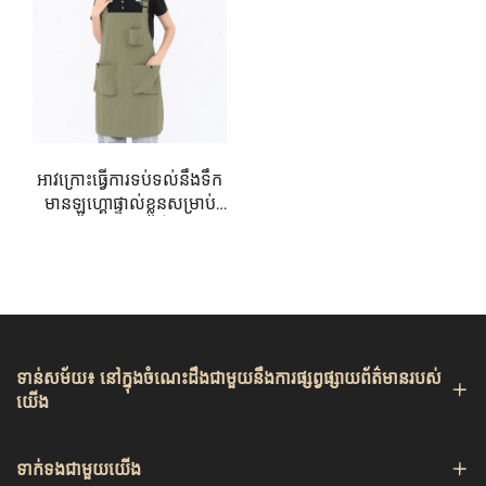
ងាយស្រួលដកដង្ហើម និងងាយស្រួលប្រើសម្រាប់ស្បែក
ពេញវ័យ ដែលមានក្រែមដៃ
រាល់គ្នាដែលធ្វើការជាអ្នករាល់
អាចដោះចេញបាន
សារធាតុ Taslon មិនតែមានភាពជាប់គ្រាប់បាក់ប៉ែកប៉ុណ្ណោះទេ ថែម
គ្នាដែលធ្វើការជាអ្នករាល់គ្នា
ដែលធ្វើការជាអ្នករាល់គ្នាដែល
ទាំងអាចដកដង្ហើមបានផងដែរ ដែលអនុញ្ញាតឱ្យខ្យល់ចូលចេញយ៉ាង
ធ្វើការជាអ្នករាល់គ្នាដែលធ្វើការ
សេរី ដើម្បីកាត់បន្ថយការកើនឡើងនូវកំដៅ។ នេះមានប្រយោជន៍ជា
ជាអ្នករាល់គ្នាដែលធ្វើការជាអ្នក
ពិសេសនៅក្នុងបរិយាកាសធ្វើការដែលក្តៅ ដូចជាបាយឆាប់ ឬផ្ទះ
រាល់គ្នាដែលធ្វើការជាអ្នករាល់
គ្នាដែលធ្វើការជាអ្នករាល់គ្នា
ពិសោធន៍ ដែលកម្មករត្រូវធ្វើការជាបន្តបន្ទាប់។ លក្ខណៈអាចដក
អាវក្រោះធ្វើការទប់ទល់នឹងទឹក
ដែលធ្វើការជាអ្នករាល់គ្នាដែល
ដង្ហើមបាននៃសារធាតុ Taslon ជួយការពារការកើនឡើងនូវកំដៅ
មានឡូហ្គោផ្ទាល់ខ្លួនសម្រាប់
ធ្វើក......
ដែលធានាថា កម្មករនៅតែមានអារម្មណ៍ត្រជាក់ និងស្រួលស្បើយ។
ផ្សព្វផ្សាយផ្ទះ និងគ្រឿងសំអាង
គ្រួសារ
លើសពីនេះទៀត សារធាតុ Taslon មានភាពសមស្របសម្រាប់
ស្បែក និងទន់ភ្លាមៗលើស្បែក ដែលជួយការពារការរលាក ទោះបីជា
ស្លៀកពាក់រយៈពេលយូរក៏ដោយ។
ធន់នឹងការប្រឡាក់ និងងាយស្អាត
ទាន់សម័យ៖ នៅក្នុងចំណេះដឹងជាមួយនឹងការផ្សព្វផ្សាយព័ត៌មានរបស់
យើង
គុណសម្បត្តិសំខាន់មួយទៀតនៃអាវការពារដែលផ្សេងៗគ្នាដែល
ផលិតពីសារធាតុ Taslon គឺភាពធន់នឹងការប្រឡាក់។ ដោយសារសារ
ធាតុនេះមានលក្ខណៈទប់ទល់នឹងទឹក សារធាតុរាវ និងប្រេងមានសារ
ទាក់ទងជាមួយយើង