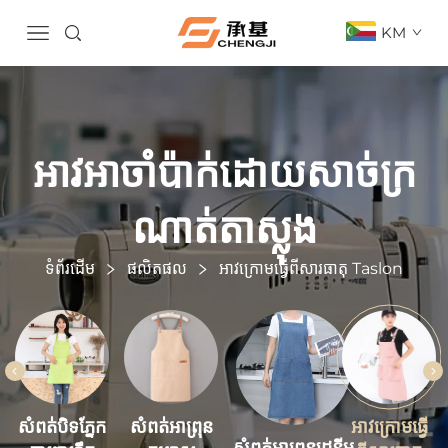
KM
អាវអាចាំប៉ាក់ដោយសាច់ក្រ
ណាត់តាស្លុង
ទំព័រដើម
ផលិតផល
អាវក្រោមធ្វើពីសារធាតុ Taslon
សំពត់អាព្រុន
អាវក្រោមធ្វើ
សំពត់បិទភ្នែក
សំពត់អាព្រុនដេនីម