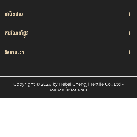
ធាតុតិចតាចក្នុងការធ្វើឱ្យផ្ទៃរបស់វាប្រឡាក់ ដែលធ្វើឱ្យវាងាយស្អាត
សារធាតុប្រឡាក់ និងសារធាតុរាវដែលបាក់បែក។ សារធាតុ Taslon
ផលិតផល
ក៏ស្ងួតយ៉ាងឆាប់ផងដែរ ដែលជួយកាត់បន្ថយពេលវេលាដែលប្រើក្នុង
ការលាង និងសម្អាតអាវការពារ។ នេះធ្វើឱ្យវាក្លាយជាជម្រើសល្អបំផុត
ការ​ណែនាំ​ផ្លូវ
សម្រាប់បរិយាកាសធ្វើការដែលមានល្បឿនលឿន ដែលអាវការពារ
ត្រូវបានប្រើប្រាស់ជាបន្តបន្ទាប់ ហើយបាក់បែកជាមួយធូលី អាហារ
ติดตามเรา
និងសារធាតុផ្សេងៗទៀត។
មានរូបរាងវិជ្ជាជីវៈ និងទាក់ទាញ
អាវការពារដែលផ្សេងៗគ្នាដែលធ្វើពីសារធាតុ Taslon ផ្តល់នូវរូបរាង
Copyright © 2026 by Hebei Chengji Textile Co., Ltd -
ទាន់សម័យ និងស្អាត ដែលអាចប៉ះគ្នាបានជាមួយបរិយាកាសអាជីវ
គោលការណ៍ឯកជនភាព
កម្មណាមួយ។ សារធាតុនេះមានផ្ទៃរាបស្មើ ហើយមានជាច្រើនពណ៌
ដែលអាចប្តូរបានតាមតម្រូវការរបស់ក្រុមហ៊ុនអ្នក។ ទោះបីជាអ្នកកំពុង
ធ្វើការនៅក្នុងភោជនីយដ្ឋានថ្នាក់ខ្ពស់ កាហ្វេដែលមានអ្នកចូលច្រើន
ឬការិយាល័យផលិតកម្ម អាវការពារទាំងនេះក៏ផ្តល់នូវរូបរាងវិជ្ជាជីវៈ
ដែលជួយឱ្យបុគ្គលិកមើលទៅស្អាត និងមានភាពស្រស់ស្អាត ខណៈ