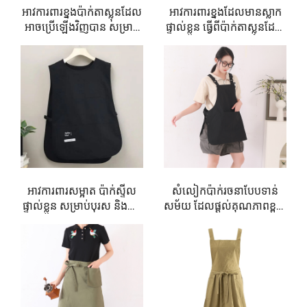
យើងផ្តល់នូវសមតុល្យល្អឥតខ្ចះខ្ចាយរវាងប្រយោជន៍ប្រើប្រាស់ និង
អាវការពារខ្នងប៉ាក់តាស្លុនដែល
អាវការពារខ្នងដែលមានស្លាក
រូបរាងវិជ្ជាជីវៈ។
អាចប្រើឡើងវិញបាន សម្រាប់
ផ្ទាល់ខ្លួន ធ្វើពីប៉ាក់តាស្លុនដែល
បុរស និងស្ត្រី ដែលមានស្លាក
មានភាពរឹងមាំ មានសមត្ថភាព
នៅក្នុងអត្ថបទនេះ យើងនឹងស្វែងយល់អំពីអត្ថប្រយោជន៍សំខាន់ៗ
ផ្ទាល់ខ្លួន សម្រាប់ការងារ
ទប់ទល់នឹងប្រេង ទឹក និងភ្លើង
លក្ខណៈពិសេស និងគុណភាពនៃការផលិត ដែលធ្វើឱ្យអាវក្រែម
ក្នុងហាងអាហារ ហាងថែរក្សា
សម្រាប់ប្រើក្នុងគ្រឿងបរិក្ខា
របស់យើងដែលផ្សំពីសារធាតុ Taslon ក្លាយជាជម្រើសល្អបំផុត
ស្បែក ហាងផ្តល់ជាអាហារ
របាយ និងការងារផ្ទះ អាវការពារ
ហាងកាហ្វេ និងហាងទឹក
ខ្នងដែលអាចកំណត់ទំហំបាន
សម្រាប់ការប្រើប្រាស់ទាំងផ្ទាល់ខ្លួន និងអាជីវកម្ម។
ដោះគោ
អត្ថប្រយោជន៍សំខាន់ៗនៃអាវក្រែមដែលផ្សំពីសារធាតុ Taslon
អាវការពារសម្អាត ប៉ាក់ស្ទីល
សំលៀកប៉ាក់រចនាបែបទាន់
ការការពារដែលមានសារធាតុទិញទឹក និងមានភាពធន់
ផ្ទាល់ខ្លួន សម្រាប់បុរស និងស្ត្រី
សម័យ ដែលផ្តល់គុណភាពខ្ពស់
មួយក្នុងចំណោមលក្ខណៈពិសេសបំផុតនៃអាវការពារដែលធ្វើពី
អាវការពាររាងវេស្ទ៍ មានទំហំធំ
ធ្វើពីសំពាធដែលមានប្រភពពី
អាវការពាររាងកូប្ល័រពីរជ្រុង ដែល
ជប៉ុន សម្រាប់អ្នកចម្អិនអាហារ
សំពាធតាស្លុនរបស់យើងគឺលក្ខណៈទប់ទល់នឹងទឹក។ សំពាធតាស្លុន
អាចបោះពុម្ពឡូហ្គោសម្រាប់អ្នក
សម្រាប់ប្រើក្នុងបាយផ្ទះ ផ្ទះ
ត្រូវបានរចនាជាពិសេសដើម្បីបញ្ចេញទឹក និងទប់ទល់នឹងការប្រឡាក់
ចំណាំងកាហ្វេ និងអ្នកកាត់សក់
ស៊ីវិល ហាងកាហ្វេ និងហាងកា
ដែលធ្វើឱ្យវាសាកសមបំផុតសម្រាប់ប្រើប្រាស់នៅក្នុងបាយជាមួយ
ហ្វេ
បារ ហាងថែទាំ និងបរិយាកាសណាមួយដែលមានការប៉ះទង្គិចជាមួយ