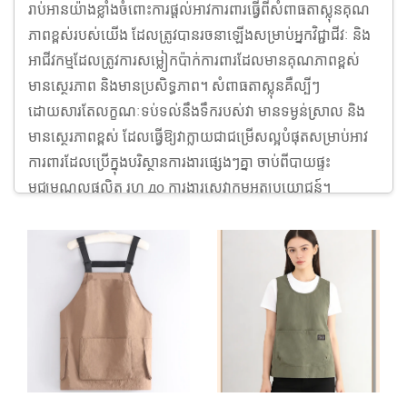
រាប់អានយ៉ាងខ្លាំងចំពោះការផ្តល់អាវការពារធ្វើពីសំពាធតាស្លុនគុណ
ភាពខ្ពស់របស់យើង ដែលត្រូវបានរចនាឡើងសម្រាប់អ្នកវិជ្ជាជីវៈ និង
អាជីវកម្មដែលត្រូវការសម្លៀកប៉ាក់ការពារដែលមានគុណភាពខ្ពស់
មានស្ថេរភាព និងមានប្រសិទ្ធភាព។ សំពាធតាស្លុនគឺល្បីៗ
ដោយសារតែលក្ខណៈទប់ទល់នឹងទឹករបស់វា មានទម្ងន់ស្រាល និង
មានស្ថេរភាពខ្ពស់ ដែលធ្វើឱ្យវាក្លាយជាជម្រើសល្អបំផុតសម្រាប់អាវ
ការពារដែលប្រើក្នុងបរិស្ថានការងារផ្សេងៗគ្នា ចាប់ពីបាយផ្ទះ
មជ្ឈមណ្ឌលផលិត រហ до ការងារសេវាកម្មអត្ថប្រយោជន៍។
អាវក្រែមរបស់យើងដែលផ្សំពីសារធាតុ Taslon ផ្តល់នូវការការពារ
ដែលមានគុណភាពខ្ពស់ប្រឆាំងនឹងការហូរច្រាស់ សំណល់ និងការ
ប្រឡាក់ ខណៈពេលដែលនៅតែរក្សាបាននូវសំពត់ដែលស្រួលស្រាល
និងអាចដកដង្ហើមបាន។ អាវក្រែមទាំងនេះសាកសមប៉ុណ្ណោះសម្រាប់
បុគ្គល និងអាជីវកម្មដែលស្វែងរកសំលៀកប័ព្វធ្វើការដែលមាន
ប្រយោជន៍ ប៉ុន្តែក៏មានស្ទីលផងដែរ។ អាវក្រែមទាំងនេះមានជា
ច្រើនពណ៌ និងទំហំ ហើយក៏មានជម្រើសប្ដូរប្រែតាមតម្រូវការ ដូចជា
ការបោះពុម្ពឡូហ្គោ ឬការតែងតាំងដោយដៃ ដែលធ្វើឱ្យអាវក្រែមរបស់