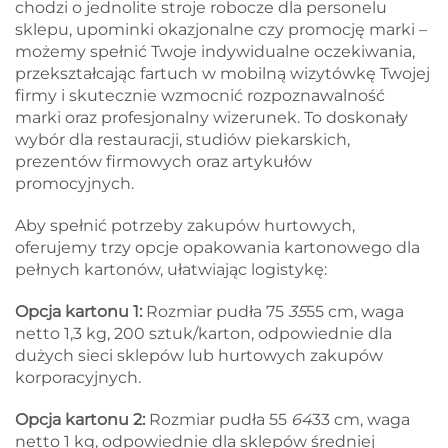
chodzi o jednolite stroje robocze dla personelu
sklepu, upominki okazjonalne czy promocję marki –
możemy spełnić Twoje indywidualne oczekiwania,
przekształcając fartuch w mobilną wizytówkę Twojej
firmy i skutecznie wzmocnić rozpoznawalność
marki oraz profesjonalny wizerunek. To doskonały
wybór dla restauracji, studiów piekarskich,
prezentów firmowych oraz artykułów
promocyjnych.
Aby spełnić potrzeby zakupów hurtowych,
oferujemy trzy opcje opakowania kartonowego dla
pełnych kartonów, ułatwiając logistykę:
Opcja kartonu 1:
Rozmiar pudła 75
35
55 cm, waga
netto 1,3 kg, 200 sztuk/karton, odpowiednie dla
dużych sieci sklepów lub hurtowych zakupów
korporacyjnych.
Opcja kartonu 2:
Rozmiar pudła 55
64
33 cm, waga
netto 1 kg, odpowiednie dla sklepów średniej