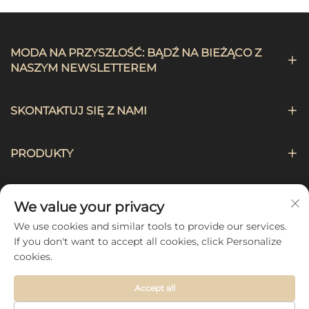
MODA NA PRZYSZŁOŚĆ: BĄDŹ NA BIEŻĄCO Z
NASZYM NEWSLETTEREM
SKONTAKTUJ SIĘ Z NAMI
PRODUKTY
NAWIGACJA
We value your privacy
We use cookies and similar tools to provide our services.
ŚLEDŹ NAS
If you don't want to accept all cookies, click Personalize
cookies.
Accept all