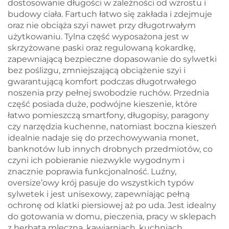
dostosowanie długości w zależności od wzrostu i
budowy ciała. Fartuch łatwo się zakłada i zdejmuje
oraz nie obciąża szyi nawet przy długotrwałym
użytkowaniu. Tylna część wyposażona jest w
skrzyżowane paski oraz regulowaną kokardkę,
zapewniającą bezpieczne dopasowanie do sylwetki
bez poślizgu, zmniejszającą obciążenie szyi i
gwarantującą komfort podczas długotrwałego
noszenia przy pełnej swobodzie ruchów. Przednia
część posiada duże, podwójne kieszenie, które
łatwo pomieszczą smartfony, długopisy, paragony
czy narzędzia kuchenne, natomiast boczna kieszeń
idealnie nadaje się do przechowywania monet,
banknotów lub innych drobnych przedmiotów, co
czyni ich pobieranie niezwykle wygodnym i
znacznie poprawia funkcjonalność. Luźny,
oversize’owy krój pasuje do wszystkich typów
sylwetek i jest unisexowy, zapewniając pełną
ochronę od klatki piersiowej aż po uda. Jest idealny
do gotowania w domu, pieczenia, pracy w sklepach
z herbatą mleczną, kawiarniach, kuchniach