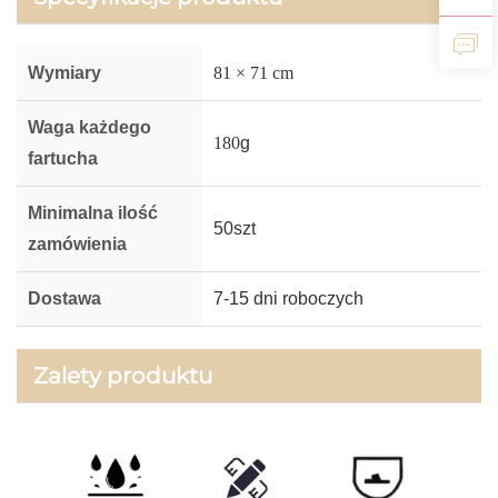
Wymiary
81 × 71 cm
Waga każdego
180
g
fartucha
Minimalna ilość
50szt
zamówienia
Dostawa
7-15 dni roboczych
Zalety produktu