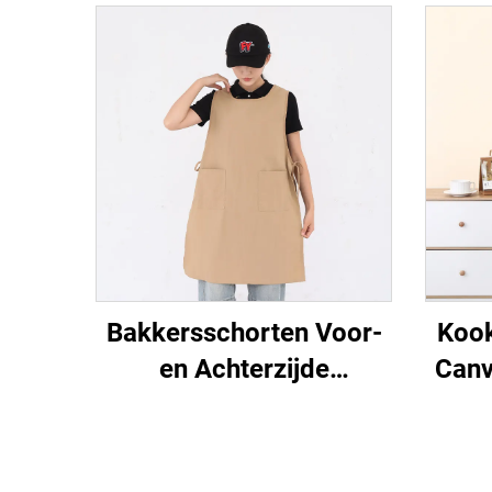
Bakkersschorten Voor-
Kook
en Achterzijde
Canv
Draagbaar Aangepast
Sc
Logo Chef Taslon Stof
Bas
Japanse Kookschorten
Bio