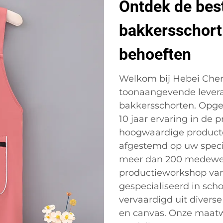
Ontdek de bes
bakkersschort
behoeften
Welkom bij Hebei Chengj
toonaangevende levera
bakkersschorten. Opger
10 jaar ervaring in de
hoogwaardige producte
afgestemd op uw specif
meer dan 200 medewer
productieworkshop van
gespecialiseerd in sch
vervaardigd uit diverse 
en canvas. Onze maatw