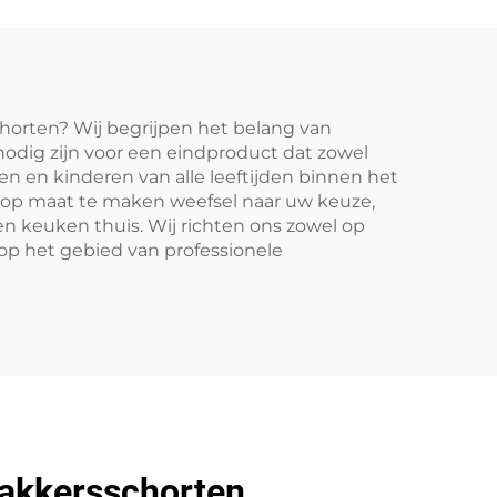
lons,
schort met logo voor
rs en
barista's en barbershops
chorten? Wij begrijpen het belang van
nodig zijn voor een eindproduct dat zowel
nen en kinderen van alle leeftijden binnen het
er op maat te maken weefsel naar uw keuze,
een keuken thuis. Wij richten ons zowel op
 op het gebied van professionele
bakkersschorten