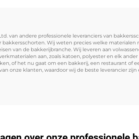
Keukenschort
kunstenaars, kapsa
barista's, koffieba
bakkerijen
Ltd. van andere professionele leveranciers van bakkerss
r bakkersschorten. Wij weten precies welke materialen 
de eisen van de bakkerijbranche. Wij leveren aan volwasse
 werkmaterialen aan, zoals katoen, polyester en elk and
ken, of het nu gaat om een bakkerij, een restaurant of 
van onze klanten, waardoor wij de beste leverancier zijn
ragen over onze professionele 