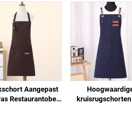
schort Aangepast
Hoogwaardig
as Restaurantober
kruisrugschorten
horten Vakantie
polyester en katoe
ismodel Goedkoop
vrouwen en mann
logisch Schilders
geschikt voor