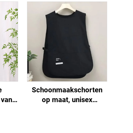
e
Schoonmaakschorten
 van
op maat, unisex
n voor
damesvest, plus size,
en,
dubbelzijdig
schoenmakersvest-