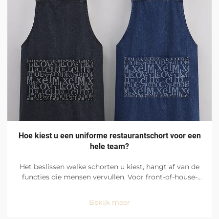
Hoe kiest u een uniforme restaurantschort voor een
hele team?
Het beslissen welke schorten u kiest, hangt af van de
functies die mensen vervullen. Voor front-of-house-
functies moeten medewerkers er netjes en verzorgd
uitzien. Ze hebben schorten nodig die hen schoon
Bekijk meer
houden en strakke, nette lijnen hebben. Schorten met
grote zakken zijn ...