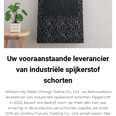
Uw vooraanstaande leverancier
van industriële spijkerstof
schorten
Welkom bij Hebei Chengji Textile Co., Ltd., uw betrouwbare
leverancier van industriële spijkerstof schorten. Opgericht
in 2022, bouwt ons bedrijf voort op meer dan tien jaar
ervaring in de productie van schorten, waarbij we sinds
2015 als Jinzhou Furuite Trading Co., Ltd. actief waren. Met