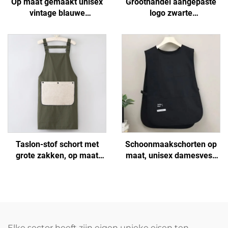
Op maat gemaakt unisex
Groothandel aangepaste
vintage blauwe
logo zwarte
spijkerbroek voor
keukenonderlegger
restaurants, koffiebars,
schorten -
baristas en barmannen,
katoen/polyester katoen,
spijkerstof schort
ademend en koelend,
verstelbaar met zakken,
voor café, BBQ,
voedselverzorging en
schoonmaken
Taslon-stof schort met
Schoonmaakschorten op
grote zakken, op maat
maat, unisex damesvest,
gemaakte borduurlogo's
plus size, dubbelzijdig
en beschilderingen, op
schoenmakersvest-schort
maat gemaakt voor
met logo voor barista's en
volwassenen met
barbershops
afneembare handdoek
Elke sector heeft zijn eigen unieke eisen ten