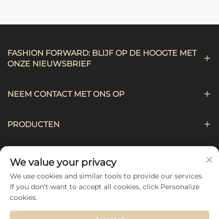
FASHION FORWARD: BLIJF OP DE HOOGTE MET
ONZE NIEUWSBRIEF
NEEM CONTACT MET ONS OP
PRODUCTEN
NAVIGATIE
We value your privacy
We use cookies and similar tools to provide our services.
VOLG ONS
If you don't want to accept all cookies, click Personalize
cookies.