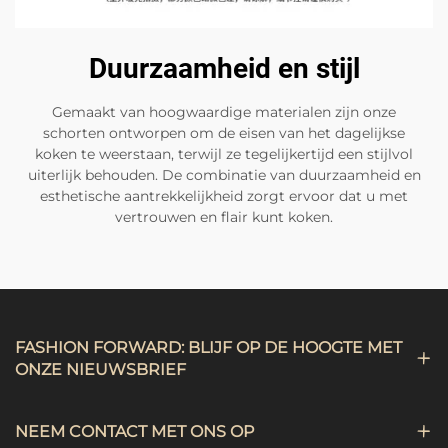
Duurzaamheid en stijl
Gemaakt van hoogwaardige materialen zijn onze
schorten ontworpen om de eisen van het dagelijkse
koken te weerstaan, terwijl ze tegelijkertijd een stijlvol
uiterlijk behouden. De combinatie van duurzaamheid en
esthetische aantrekkelijkheid zorgt ervoor dat u met
vertrouwen en flair kunt koken.
FASHION FORWARD: BLIJF OP DE HOOGTE MET
ONZE NIEUWSBRIEF
NEEM CONTACT MET ONS OP