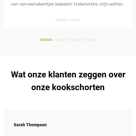
van serveerlakentjes bepalen: treksterkte, slijtvastheid
en gebruik op drukbezochte locaties in restaurants.
Serveerlakentjes ondergaan extreme en constante
Bekijk meer
dagelijkse belasting en vereisen daarom uiterst
robuuste en ...
Wat onze klanten zeggen over
onze kookschorten
Sarah Thompson