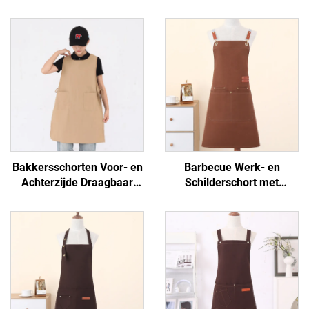
Bakkersschorten Voor- en
Barbecue Werk- en
Achterzijde Draagbaar
Schilderschort met
Aangepast Logo Chef
Aangepast Logo en 2
Taslon Stof Japanse
Zakken voor Ober, Bakker,
Kookschorten
Koken, Keukenchef