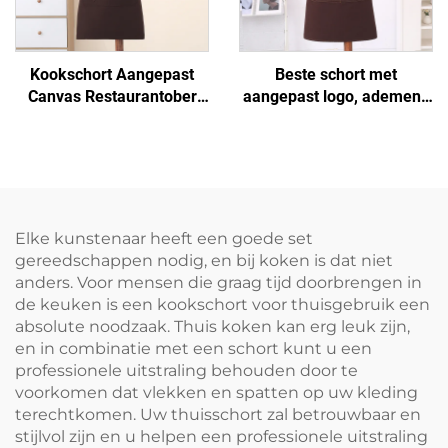
Kookschort Aangepast
Beste schort met
Canvas Restaurantober
aangepast logo, ademend
Schorten Vakantie
canvasrestaurant-schort,
Basismodel Goedkoop
waterdicht canvasstof
Biologisch Schilders
kokkenschort voor koken
Keukenschort
Elke kunstenaar heeft een goede set
gereedschappen nodig, en bij koken is dat niet
anders. Voor mensen die graag tijd doorbrengen in
de keuken is een kookschort voor thuisgebruik een
absolute noodzaak. Thuis koken kan erg leuk zijn,
en in combinatie met een schort kunt u een
professionele uitstraling behouden door te
voorkomen dat vlekken en spatten op uw kleding
terechtkomen. Uw thuisschort zal betrouwbaar en
stijlvol zijn en u helpen een professionele uitstraling