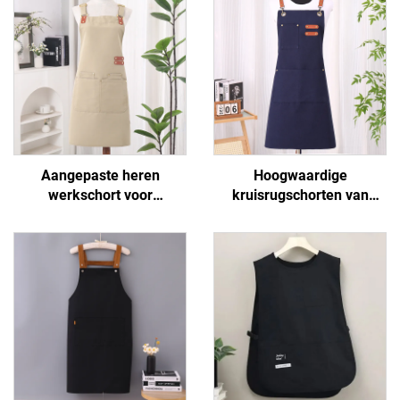
Aangepaste heren
Hoogwaardige
werkschort voor
kruisrugschorten van
buitengebruik, waterdicht,
polyester en katoen voor
van canvas, met zakken
vrouwen en mannen,
voor BBQ
geschikt voor
kunstenaars, kapsalons,
barista's, koffiebars en
bakkerijen