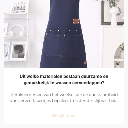
Uit welke materialen bestaan duurzame en
gemakkelijk te wassen serveerlappen?
Kernkenmerken van het weefsel die de duurzaamheid
van serveerlakentjes bepalen: treksterkte, slijtvastheid
en gebruik op drukbezochte locaties in restaurants.
Serveerlakentjes ondergaan extreme en constante
Bekijk meer
dagelijkse belasting en vereisen daarom uiterst
robuuste en ...