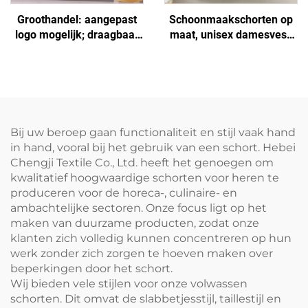
Groothandel: aangepast
Schoonmaakschorten op
logo mogelijk; draagbaar
maat, unisex damesvest,
H-schouder schort van
plus size, dubbelzijdig
uitgebreid canvas voor
schoenmakersvest-schort
kokken, donkerbruin,
met logo voor barista's en
verstelbaar
barbershops
Bij uw beroep gaan functionaliteit en stijl vaak hand
in hand, vooral bij het gebruik van een schort. Hebei
Chengji Textile Co., Ltd. heeft het genoegen om
kwalitatief hoogwaardige schorten voor heren te
produceren voor de horeca-, culinaire- en
ambachtelijke sectoren. Onze focus ligt op het
maken van duurzame producten, zodat onze
klanten zich volledig kunnen concentreren op hun
werk zonder zich zorgen te hoeven maken over
beperkingen door het schort.
Wij bieden vele stijlen voor onze volwassen
schorten. Dit omvat de slabbetjesstijl, taillestijl en