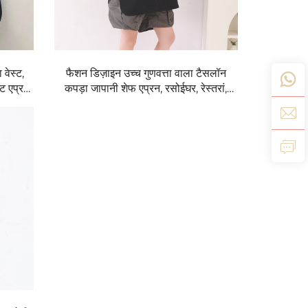
वेस्ट,
फैशन डिज़ाइन उच्च गुणवत्ता वाला टैसलॉन
ट एप्रन
कपड़ा जापानी शेफ एप्रन, रसोईघर, रेस्तरां,
के लिए
कॉफी शॉप एप्रन