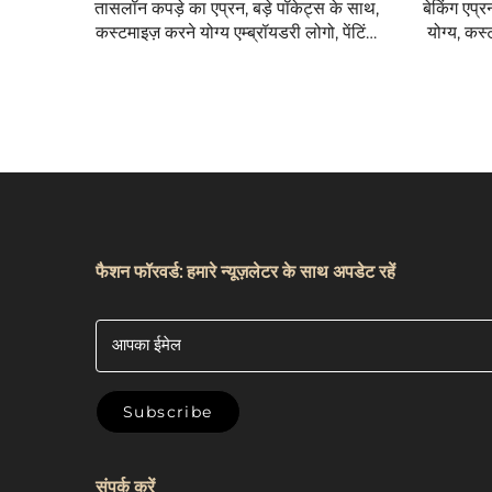
तासलॉन कपड़े का एप्रन, बड़े पॉकेट्स के साथ,
बेकिंग एप्
कस्टमाइज़ करने योग्य एम्ब्रॉयडरी लोगो, पेंटिंग,
योग्य, कस
कस्टम वयस्क डिटैचेबल हैंड टॉवल एप्रन
जा
फैशन फॉरवर्ड: हमारे न्यूज़लेटर के साथ अपडेट रहें
आपका ईमेल
Subscribe
संपर्क करें