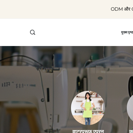
ODM और OEM 
मुख्यपृष्
क
वाटरप्रूफ एप्रन