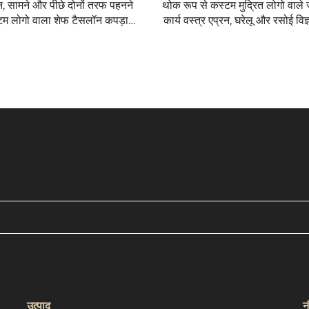
रन, सामने और पीछे दोनों तरफ पहनने
थोक रूप से कस्टम मुद्रित लोगो वाले
्टम लोगो वाला शेफ टैसलॉन कपड़ा,
कार्य वस्त्र एप्रन, घरेलू और रसोई विज
पानी खाना पकाने के एप्रन
लिए
उत्पाद
न