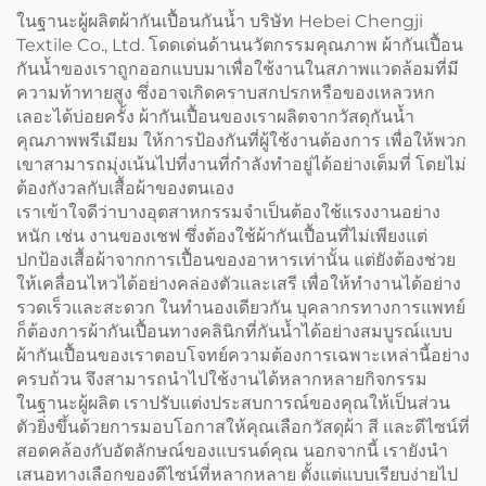
ในฐานะผู้ผลิตผ้ากันเปื้อนกันน้ำ บริษัท Hebei Chengji
Textile Co., Ltd. โดดเด่นด้านนวัตกรรมคุณภาพ ผ้ากันเปื้อน
กันน้ำของเราถูกออกแบบมาเพื่อใช้งานในสภาพแวดล้อมที่มี
ความท้าทายสูง ซึ่งอาจเกิดคราบสกปรกหรือของเหลวหก
เลอะได้บ่อยครั้ง ผ้ากันเปื้อนของเราผลิตจากวัสดุกันน้ำ
คุณภาพพรีเมียม ให้การป้องกันที่ผู้ใช้งานต้องการ เพื่อให้พวก
เขาสามารถมุ่งเน้นไปที่งานที่กำลังทำอยู่ได้อย่างเต็มที่ โดยไม่
ต้องกังวลกับเสื้อผ้าของตนเอง
เราเข้าใจดีว่าบางอุตสาหกรรมจำเป็นต้องใช้แรงงานอย่าง
หนัก เช่น งานของเชฟ ซึ่งต้องใช้ผ้ากันเปื้อนที่ไม่เพียงแต่
ปกป้องเสื้อผ้าจากการเปื้อนของอาหารเท่านั้น แต่ยังต้องช่วย
ให้เคลื่อนไหวได้อย่างคล่องตัวและเสรี เพื่อให้ทำงานได้อย่าง
รวดเร็วและสะดวก ในทำนองเดียวกัน บุคลากรทางการแพทย์
ก็ต้องการผ้ากันเปื้อนทางคลินิกที่กันน้ำได้อย่างสมบูรณ์แบบ
ผ้ากันเปื้อนของเราตอบโจทย์ความต้องการเฉพาะเหล่านี้อย่าง
ครบถ้วน จึงสามารถนำไปใช้งานได้หลากหลายกิจกรรม
ในฐานะผู้ผลิต เราปรับแต่งประสบการณ์ของคุณให้เป็นส่วน
ตัวยิ่งขึ้นด้วยการมอบโอกาสให้คุณเลือกวัสดุผ้า สี และดีไซน์ที่
สอดคล้องกับอัตลักษณ์ของแบรนด์คุณ นอกจากนี้ เรายังนำ
เสนอทางเลือกของดีไซน์ที่หลากหลาย ตั้งแต่แบบเรียบง่ายไป