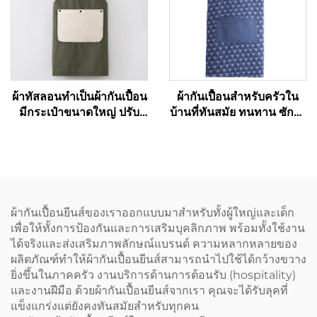
การทำความสะอาด
ผ้าทัสลอนทำเป็นผ้ากันเปื้อน
ผ้ากันเปื้อนสำหรับครัวใน
มีกระเป๋าขนาดใหญ่ ปรับ
บ้านที่ทันสมัย ทนทาน ซักได้
แต่งลายปักโลโก้หรือภาพ
ดูมีสไตล์ ไม่มีแขน ทำจาก
วาดได้ตามต้องการ ผ้ากัน
ผ้ายีนส์แบบย้อมสี
เปื้อนสำหรับผู้ใหญ่พร้อมผ้า
เช็ดมือแบบถอดออกได้
ผ้ากันเปื้อนยีนส์ของเราออกแบบมาสำหรับทั้งผู้ใหญ่และเด็ก
เพื่อให้ทั้งการป้องกันและการเสริมบุคลิกภาพ พร้อมทั้งใช้งาน
ได้จริงและส่งเสริมภาพลักษณ์แบรนด์ ความหลากหลายของ
ผลิตภัณฑ์ทำให้ผ้ากันเปื้อนยีนส์สามารถนำไปใช้ได้กว้างขวาง
ยิ่งขึ้นในภาคครัว งานบริการด้านการต้อนรับ (hospitality)
และงานฝีมือ ด้วยผ้ากันเปื้อนยีนส์จากเรา คุณจะได้รับลุคที่
แข็งแกร่งแต่ยังคงทันสมัยสำหรับทุกคน