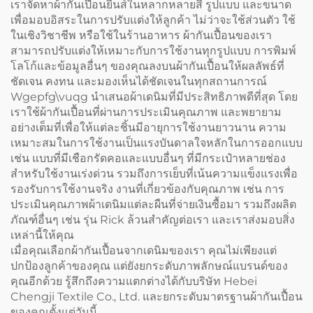
เราจัดหาผ้ากันเปื้อนยีนส์ในหลากหลายสี รูปแบบ และขนาด
เพื่อมอบอิสระในการปรับแต่งให้ลูกค้า ไม่ว่าจะใช้ส่วนตัว ใช้
ในเชิงวิชาชีพ หรือใช้ในร้านอาหาร ผ้ากันเปื้อนของเรา
สามารถปรับแต่งให้เหมาะกับการใช้งานทุกรูปแบบ การพิมพ์
โลโก้และข้อมูลอื่นๆ ของคุณลงบนผ้ากันเปื้อนให้ผลลัพธ์ที่
ชัดเจน คงทน และมองเห็นได้ชัดเจนในทุกสถานการณ์
Wgepfg\vuqg นำเสนอผ้าเดนิมที่มีประสิทธิภาพดีที่สุด โดย
เราใช้ผ้ากันเปื้อนที่ผ่านการประเมินคุณภาพ และพยายาม
อย่างเต็มที่เพื่อให้แต่ละชิ้นมีอายุการใช้งานยาวนาน ความ
เหมาะสมในการใช้งานเป็นแรงบันดาลใจหลักในการออกแบบ
เช่น แบบที่มีเชือกรัดคอและแบบอื่นๆ ที่มีกระเป๋าหลายช่อง
สำหรับใช้งานเร่งด่วน รวมถึงการเย็บที่เน้นความแข็งแรงเพื่อ
รองรับการใช้งานจริง งานที่เกี่ยวข้องกับคุณภาพ เช่น การ
ประเมินคุณภาพผ้าเดนิมแต่ละผืนที่จ่ายเงินซื้อมา รวมถึงผลิต
ภัณฑ์อื่นๆ เช่น รุ่น Rick ล้วนสำคัญต่อเรา และเราส่งมอบสิ่ง
เหล่านี้ให้คุณ
เมื่อคุณเลือกผ้ากันเปื้อนจากเดนิมของเรา คุณไม่เพียงแต่
ปกป้องลูกค้าของคุณ แต่ยังยกระดับภาพลักษณ์แบรนด์ของ
คุณอีกด้วย รู้สึกถึงความแตกต่างได้กับบริษัท Hebei
Chengji Textile Co., Ltd. และยกระดับมาตรฐานผ้ากันเปื้อน
ของคุณตั้งแต่วันนี้