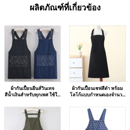
ผลิตภัณฑ์ที่เกี่ยวข้อง
ผ้ากันเปื้อนยีนส์วินเทจ
ผ้ากันเปื้อนเชฟสีดำ พร้อม
สีน้ำเงินสำหรับทุกเพศ ใช้ใน
โลโก้แบบกำหนดเองจำนวน
ร้านอาหาร ร้านกาแฟ บาริ
มาก - ผ้าฝ้าย/โพลีเอสเตอร์
สต้า และบาร์เทนเดอร์
ระบายอากาศได้ดี ให้ความ
รู้สึกเย็น ปรับขนาดได้ มี
กระเป๋า ใช้ได้กับคาเฟ่
บาร์บีคิว บริการอาหาร และ