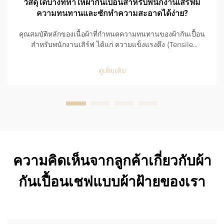
วัสดุใดบ้างที่ทำให้ผ้ากันเปื้อนสำหรับพนักงานเสิร์ฟมี
ความทนทานและซักทำความสะอาดได้ง่าย?
คุณสมบัติหลักของเนื้อผ้าที่กำหนดความทนทานของผ้ากันเปื้อน
สำหรับพนักงานเสิร์ฟ ได้แก่ ความแข็งแรงดึง (Tensile
Strength), ความต้านทานการสึกกร่อน (Abrasion
Resistance) และการใช้งานในพื้นที่ที่มีผู้คนหนาแน่นสูงใน
ดูเพิ่มเติม
ร้านอาหาร ผ้ากันเปื้อนของพนักงานเสิร์ฟต้องเผชิญกับการใช้
งานอย่างรุนแรงและต่อเนื่องทุกวัน จึงจำเป็นต้องมีคุณสมบัติที่
แข็งแกร่งและทนทานเป็นพิเศษ...
ความคิดเห็นจากลูกค้าเกี่ยวกับผ้า
กันเปื้อนเชฟแบบผ้าฝ้ายของเรา