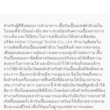
พนักงานเสิร์ฟ ผ้ากันเปื้อน
ผ้าแคนวาสระบายอากาศได้
ครัวพื้นฐานราคาถูกสำหรับ
ดี ผ้ากันเปื้อนเชฟสำหรับทำ
วันหยุด แบบติดอก ผลิตจาก
อาหารแบบกันน้ำได้
วัสดุอินทรีย์ ใช้สำหรับวาด
ภาพ
สำหรับผู้ที่ชื่นชอบการทำอาหาร เสื้อกันเปื้อนเชฟผ้าฝ้ายเป็น
ไอเทมที่จำเป็นอย่างยิ่ง เพราะช่วยป้องกันคราบเปื้อนจากการ
กระเด็น และให้อิสระในการเคลื่อนไหวได้อย่างเพียงพอ
บริษัท Hebei Chengji Textile Co., Ltd. ชำนาญพิเศษใน
การผลิตเสื้อกันเปื้อนเชฟผ้าฝ้าย โดยมีสินค้าหลากหลายรุ่น
เพื่อตอบสนองความต้องการเฉพาะของลูกค้าแต่ละราย เสื้อ
กันเปื้อนของเราติดตั้งสายรัดคอแบบปรับขนาดได้เพื่อความ
สะดวกในการสวมใส่ และมีกระเป๋าไว้สำหรับเก็บของเล็กๆ
การใช้ผ้าฝ้ายเป็นวัสดุหลักสำหรับผ้ากันเปื้อนนั้นมีข้อดีหลาย
ประการ เนื่องจากผ้าฝ้ายมีความนุ่มนวล จึงเป็นวัสดุที่เหมาะ
ยิ่งสำหรับเครื่องแต่งกายชิ้นหนึ่งที่ต้องสวมใส่เป็นเวลานาน
เช่น การทำอาหาร นอกจากนี้ ผ้าฝ้ายยังเป็นวัสดุที่ดูดซับน้ำได้
ดีมาก ซึ่งเป็นคุณสมบัติที่มีประโยชน์อย่างยิ่งสำหรับเชฟที่ต้อง
ทำงานกับของเหลวจำนวนมากและต้องรับมือกับการหกเท่าที่
เกิดขึ้นบ่อยครั้ง ผ้ากันเปื้อนของเราพร้อมให้เลือกหลากหลาย
สีและแบบดีไซน์ เพื่อให้คุณในฐานะเชฟสามารถแสดง