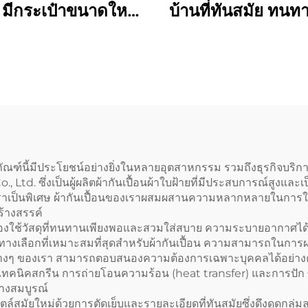
น มีกระเป๋าขนาดใหญ่
บ้านที่ทันสมัย ทนท
แต่งลายปักโลโก้หรือ
ได้ ดูมีสไตล์ ไม่มี
วาดได้ตามต้องการ
จากผ้ายีนส์แบบย้
ันเปื้อนสำหรับผู้ใหญ่
มผ้าเช็ดมือแบบถอด
ออกได้
ัณฑ์นี้มีประโยชน์อย่างยิ่งในหลายอุตสาหกรรม รวมถึงธุรกิจบริ
 Co., Ltd. ซึ่งเป็นผู้ผลิตผ้ากันเปื้อนผ้าใบฝ้ายที่มีประสบการณ์ส
าเป็นพิเศษ ผ้ากันเปื้อนของเราผสมผสานความหลากหลายในการใช้
ร้างสรรค์
องใช้วัสดุที่ทนทานเพียงพอและสวมใส่สบาย ความระบายอากาศได้
้ายเป็นทางเลือกที่เหมาะสมที่สุดสำหรับผ้ากันเปื้อน ความสามารถในกา
างๆ ของเรา สามารถตอบสนองความต้องการเฉพาะบุคคลได้อย่างครบ
คนิคสกรีน การถ่ายโอนความร้อน (heat transfer) และการปัก ซึ่ง
างสมบูรณ์
์สมัยใหม่ด้วยการตัดเย็บและรายละเอียดที่ทันสมัยซึ่งดึงดูดกลุ่ม