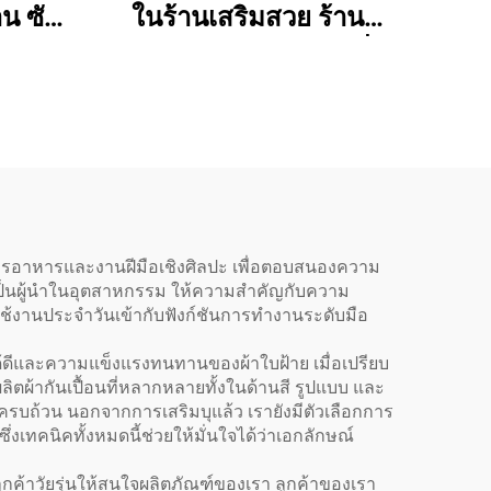
าน ซัก
ในร้านเสริมสวย ร้าน
แขน ทำ
กาแฟ และร้านเบเกอรี่
อมสี
สำหรับศิลปิน ช่างทำผม
บาริสต้า ทำจาก
โพลีเอสเตอร์ผสมฝ้าย
คุณภาพสูง แบบไขว้หลัง
(Cross Back)
การอาหารและงานฝีมือเชิงศิลปะ เพื่อตอบสนองความ
ูงและเป็นผู้นำในอุตสาหกรรม ให้ความสำคัญกับความ
งานประจำวันเข้ากับฟังก์ชันการทำงานระดับมือ
ดีและความแข็งแรงทนทานของผ้าใบฝ้าย เมื่อเปรียบ
รผลิตผ้ากันเปื้อนที่หลากหลายทั้งในด้านสี รูปแบบ และ
ถ้วน นอกจากการเสริมบุแล้ว เรายังมีตัวเลือกการ
เทคนิคทั้งหมดนี้ช่วยให้มั่นใจได้ว่าเอกลักษณ์
ลูกค้าวัยรุ่นให้สนใจผลิตภัณฑ์ของเรา ลูกค้าของเรา