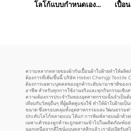
โลโก้แบบกำหนดเอง
เปื้อ
จำนวนมาก - ผ้าฝ้าย/
ปรับ
โพลีเอสเตอร์ ระบาย
ภาพ
อากาศได้ดี ให้ความรู้สึก
ผ้าก
เย็น ปรับขนาดได้ มี
พร้อ
กระเป๋า ใช้ได้กับคาเฟ่
บาร์บีคิว บริการอาหาร
และการทำความสะอาด
ความหลากหลายของผ้ากันเปื้อนผ้าใบฝ้ายทำให้ผลิตภ
ต้องการที่เพิ่มขึ้นนี้ บริษัท Hebei Chengji Textile
ต้องการเฉพาะบุคคลของลูกค้าระดับนานาชาติของเร
อาชีพ สำหรับทุกการใช้งานจริงและทุกกิจกรรมเชิงส
ความต้องการประจำวันของอุตสาหกรรมนั้นจำเป็นต้
เทียบกับวัสดุอื่นๆ ที่ผู้ผลิตคู่แข่งใช้ ทำให้ผ้าใบฝ
ขนาด ซึ่งครอบคลุมทั้งอุตสาหกรรมและวัฒนธรรมต่
ประทับโลโก้หลายแบบ ได้แก่ การพิมพ์ลายบนผ้าด้วยเท
เฉพาะตัวของลูกค้าจะถูกผสานเข้าไปในผลิตภัณฑ์อย่
นอกเหนือจากดีไซน์แบบคลาสสิกแล้ว เรายังเปิดรับสไตล