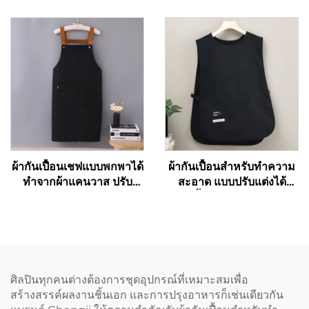
บาร์บีคิวแบบผ้าแคนวาส
และร้านเบเกอรี่ สำหรับ
พร้อมกระเป๋า
ศิลปิน ช่างทำผม บาริสต้า
ทำจากโพลีเอสเตอร์ผสมฝ้าย
คุณภาพสูง แบบไขว้หลัง
(Cross Back)
ผ้ากันเปื้อนเชฟแบบพกพาได้
ผ้ากันเปื้อนสำหรับทำความ
ทำจากผ้าแคนวาส ปรับ
สะอาด แบบปรับแต่งได้
ความยาวได้ ห่วงคล้องไหล่
ใช้ได้ทั้งผู้ชายและผู้หญิง รุ่น
รูปตัว H (H-shoulder) สี
เวสต์ (Vest) สำหรับสตรี
กาแฟเข้ม รับสั่งทำตามแบบ
ขนาดพิเศษ (Plus Size) ผ้า
และพิมพ์โลโก้ได้แบบ
กันเปื้อนช่างทำรองเท้าแบบ
ขายส่ง
สองด้าน (Double Sided
Cobbler Vest Apron) พร้อม
ศิลปินทุกคนต่างต้องการชุดอุปกรณ์ที่เหมาะสมเพื่อ
พิมพ์โลโก้ สำหรับบาริสต้า
สร้างสรรค์ผลงานชิ้นเอก และการปรุงอาหารก็เช่นเดียวกัน
และร้านตัดผม