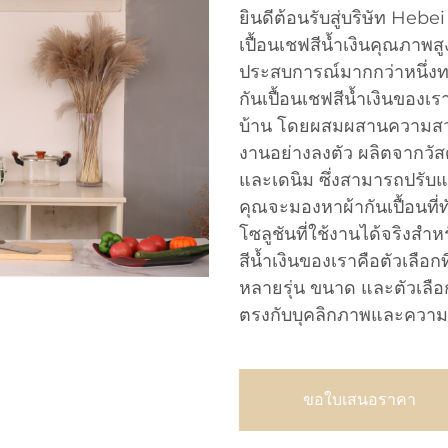
ยินดีต้อนรับสู่บริษัท Hebe
เปื้อนเชฟสีน้ำเงินคุณภาพสูง
ประสบการณ์มากกว่าหนึ่งท
กันเปื้อนเชฟสีน้ำเงินของเ
บ้าน โดยผสมผสานความสว
งานอย่างลงตัว ผลิตจากวัสด
และเดนิม ซึ่งสามารถปรับ
คุณจะมองหาผ้ากันเปื้อนที่ท
โซลูชันที่ใช้งานได้จริงส
สีน้ำเงินของเราคือตัวเลือ
หลายรุ่น ขนาด และตัวเลือกก
ตรงกับบุคลิกภาพและควา
ขอใบเสนอราคา