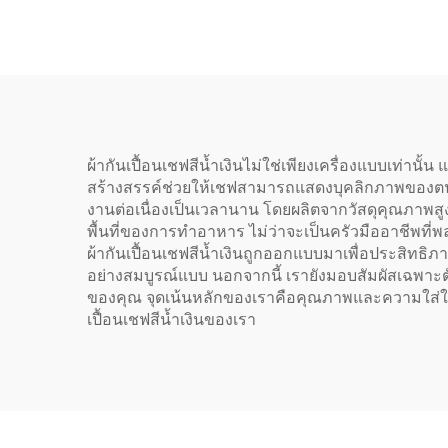
ตามสั่ง มี 2 ช่องกระเป๋า
พนักง
คร
สำหร
ผลิต
ผ้ากันเปื้อนเชฟสีน้ำเงินไม่ใช่เพียงเครื่องแบบเท่าน
สร้างสรรค์ช่วยให้เชฟสามารถแสดงบุคลิกภาพของตนเอ
งานต่อเนื่องเป็นเวลานาน โดยผลิตจากวัสดุคุณภาพสูง
พื้นที่ของการทำอาหาร ไม่ว่าจะเป็นครัวมืออาชีพที่
ผ้ากันเปื้อนเชฟสีน้ำเงินถูกออกแบบมาเพื่อประสิทธิ
อย่างสมบูรณ์แบบ นอกจากนี้ เรายังมอบสัมผัสเฉพาะต
ของคุณ จุดเน้นหลักของเราคือคุณภาพและความใส่ใ
เปื้อนเชฟสีน้ำเงินของเรา