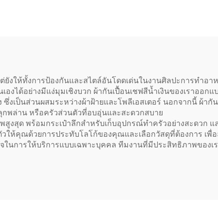
านเสิร์ฟ ผ้ากันเปื้อน
กำหนดแบบซับลิเมชั
ัวพื้นฐานราคาถูก
กันน้ำ เสื้อกันเปื้อน
ับวันหยุด แบบติดอก
เชฟผู้ใหญ่แบบแค
จากวัสดุอินทรีย์ ใช้
สำหรับวาดภาพ
ั้น แต่ยังให้ทั้งการป้องกันและสไตล์อันโดดเด่นในงานศิลปะการทำอาห
งได้อย่างมีแง่มุมเชิงบวก ผ้ากันเปื้อนเชฟสีน้ำเงินของเราออ
 ซึ่งเป็นส่วนผสมระหว่างผ้าฝ้ายและโพลีเอสเตอร์ นอกจากนี้ ผ้ากั
พลุกพล่าน หรือครัวส่วนตัวที่อบอุ่นและสะดวกสบาย
ภาพสูงสุด พร้อมกระเป๋าลึกสำหรับเก็บอุปกรณ์ทำครัวอย่างสะดวก แล
ัวให้คุณด้วยการประทับโลโก้ของคุณและเลือกวัสดุที่ต้องการ เพ
จในการให้บริการแบบเฉพาะบุคคล ทีมงานที่มีประสิทธิภาพของเ