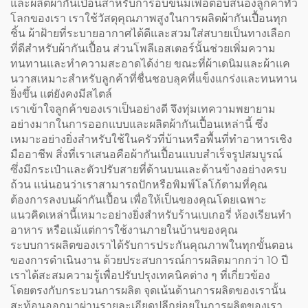
และผลิตผ้ากันเปื้อนสำหรับการอบขนมเพื่อตอบสนองลูกค้าทั่ว
โลกของเรา เราใช้วัสดุคุณภาพสูงในการผลิตผ้ากันเปื้อนทุก
ชิ้น ผ้าฝ้ายที่ระบายอากาศได้ดีและสวมใส่สบายเป็นทางเลือก
ที่ดีสำหรับผ้ากันเปื้อน ส่วนโพลีเอสเตอร์นั้นช่วยเพิ่มความ
ทนทานและทำความสะอาดได้ง่าย ขณะที่ผ้าเดนิมและผ้าแค
นวาสเหมาะสำหรับลูกค้าที่ชื่นชอบลุคที่แข็งแกร่งและทนทาน
ยิ่งขึ้น แต่ยังคงมีสไตล์
เราเข้าใจลูกค้าของเราเป็นอย่างดี จึงทุ่มเทความพยายาม
อย่างมากในการออกแบบและผลิตผ้ากันเปื้อนเหล่านี้ ซึ่ง
เหมาะอย่างยิ่งสำหรับใช้ในครัวที่บ้านหรือพื้นที่ทำอาหารเชิง
มืออาชีพ สิ่งที่เราเสนอคือผ้ากันเปื้อนแบบสำเร็จรูปสมบูรณ์
ซึ่งมีกระเป๋าและตัวปรับสายที่ด้านบนและด้านข้างอย่างครบ
ถ้วน แน่นอนว่าเราสามารถปักหรือพิมพ์โลโก้ตามที่คุณ
ต้องการลงบนผ้ากันเปื้อน เพื่อให้เป็นของคุณโดยเฉพาะ
แนวคิดเหล่านี้เหมาะอย่างยิ่งสำหรับร้านเบเกอรี่ ห้องเรียนทำ
อาหาร หรือแม้แต่การใช้งานภายในบ้านของคุณ
ระบบการผลิตของเราได้รับการประกันคุณภาพในทุกขั้นตอน
ของการดำเนินงาน ด้วยประสบการณ์การผลิตมากกว่า 10 ปี
เราได้สะสมความรู้เพื่อปรับปรุงเทคนิคต่าง ๆ ที่เกี่ยวข้อง
โดยตรงกับกระบวนการผลิต จุดเน้นด้านการผลิตของเรานั้น
สะท้อนออกมาผ่านรายละเอียดปลีกย่อยในการผลิตของเรา