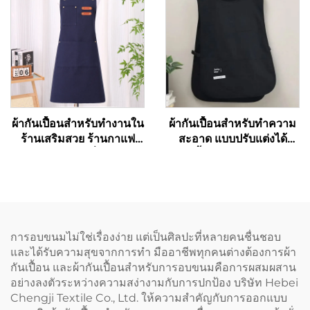
สำหรับทำอาหาร
วันหยุด แบบติดอก ผลิตจาก
วัสดุอินทรีย์ ใช้สำหรับวาด
ภาพ
ผ้ากันเปื้อนสำหรับทำงานใน
ผ้ากันเปื้อนสำหรับทำความ
ร้านเสริมสวย ร้านกาแฟ
สะอาด แบบปรับแต่งได้
และร้านเบเกอรี่ สำหรับ
ใช้ได้ทั้งผู้ชายและผู้หญิง รุ่น
ศิลปิน ช่างทำผม บาริสต้า
เวสต์ (Vest) สำหรับสตรี
ทำจากโพลีเอสเตอร์ผสมฝ้าย
ขนาดพิเศษ (Plus Size) ผ้า
คุณภาพสูง แบบไขว้หลัง
กันเปื้อนช่างทำรองเท้าแบบ
(Cross Back)
สองด้าน (Double Sided
Cobbler Vest Apron) พร้อม
การอบขนมไม่ใช่เรื่องง่าย แต่เป็นศิลปะที่หลายคนชื่นชอบ
พิมพ์โลโก้ สำหรับบาริสต้า
และได้รับความสุขจากการทำ มืออาชีพทุกคนต่างต้องการผ้า
และร้านตัดผม
กันเปื้อน และผ้ากันเปื้อนสำหรับการอบขนมคือการผสมผสาน
อย่างลงตัวระหว่างความสง่างามกับการปกป้อง บริษัท Hebei
Chengji Textile Co., Ltd. ให้ความสำคัญกับการออกแบบ