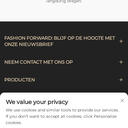
langdurig dragen.
FASHION FORWARD: BLIJF OP DE HOOGTE MET
ONZE NIEUWSBRIEF
NEEM CONTACT MET ONS OP
PRODUCTEN
NAVIGATIE
We value your privacy
We use cookies and similar tools to provide our services.
VOLG ONS
If you don't want to accept all cookies, click Personalize
cookies.