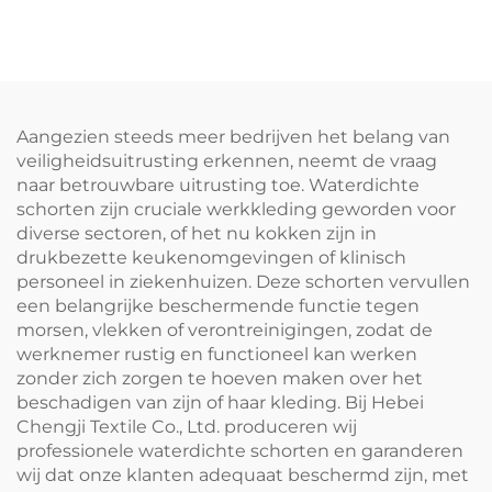
canvasrestaurant-schort,
buitengebruik, waterdicht,
waterdicht canvasstof
van canvas, met zakken
kokkenschort voor koken
voor BBQ
Aangezien steeds meer bedrijven het belang van
veiligheidsuitrusting erkennen, neemt de vraag
naar betrouwbare uitrusting toe. Waterdichte
schorten zijn cruciale werkkleding geworden voor
diverse sectoren, of het nu kokken zijn in
drukbezette keukenomgevingen of klinisch
personeel in ziekenhuizen. Deze schorten vervullen
een belangrijke beschermende functie tegen
morsen, vlekken of verontreinigingen, zodat de
werknemer rustig en functioneel kan werken
zonder zich zorgen te hoeven maken over het
beschadigen van zijn of haar kleding. Bij Hebei
Chengji Textile Co., Ltd. produceren wij
professionele waterdichte schorten en garanderen
wij dat onze klanten adequaat beschermd zijn, met