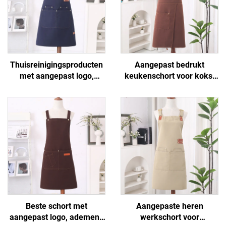
Thuisreinigingsproducten
Aangepast bedrukt
met aangepast logo,
keukenschort voor koks,
waterdichte canvas schort
sublimatie-schort voor
voor volwassenen voor
chef-koks, waterdicht
keukenreiniging, koken en
logo, schort voor
restaurants, chef-
volwassenen van canvas
kokschort
Beste schort met
Aangepaste heren
aangepast logo, ademend
werkschort voor