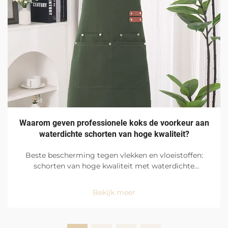
Waarom geven professionele koks de voorkeur aan
waterdichte schorten van hoge kwaliteit?
Beste bescherming tegen vlekken en vloeistoffen:
schorten van hoge kwaliteit met waterdichte
afwerking zijn de favoriet onder professionele koks
vanwege hun uitstekende bescherming tegen
Bekijk meer
vlekken en vloeistoffen, maar ook vanwege het
gemak waarmee ze te gebruiken zijn in de hectische
omgeving van de keuken...