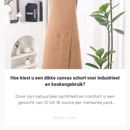
Hoe kiest u een dikke canvas schort voor industrieel
en keukengebruik?
Door zijn natuurlijke zachtheid en comfort is een
gewicht van 12 tot 16 ounce per vierkante yard
katoenen drillcanvas ideaal voor zware omgevingen
zoals drukke fabrieksvloeren en restaurantkeukens.
Bekijk meer
Met een gelijkmatig verdeelde en dichte
weefstructuur is het canvas...