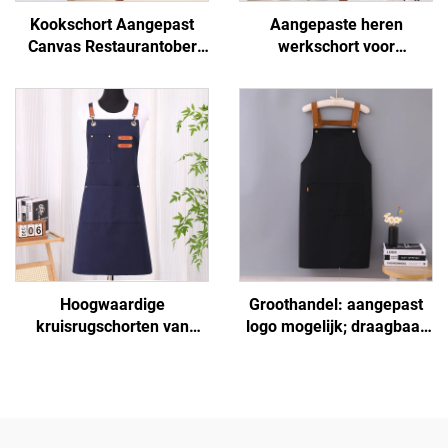
Kookschort Aangepast
Aangepaste heren
Canvas Restaurantober
werkschort voor
Schorten Vakantie
buitengebruik, waterdicht,
Basismodel Goedkoop
van canvas, met zakken
Biologisch Schilders
voor BBQ
Keukenschort
Hoogwaardige
Groothandel: aangepast
kruisrugschorten van
logo mogelijk; draagbaar
polyester en katoen voor
H-schouder schort van
vrouwen en mannen,
uitgebreid canvas voor
geschikt voor
kokken, donkerbruin,
kunstenaars, kapsalons,
verstelbaar
barista's, koffiebars en