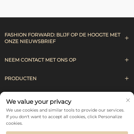
FASHION FORWARD: BLIJF OP DE HOOGTE MET
ONZE NIEUWSBRIEF
NEEM CONTACT MET ONS OP
PRODUCTEN
NAVIGATIE
We value your privacy
We use cookies and similar tools to provide our services.
VOLG ONS
If you don't want to accept all cookies, click Personalize
cookies.