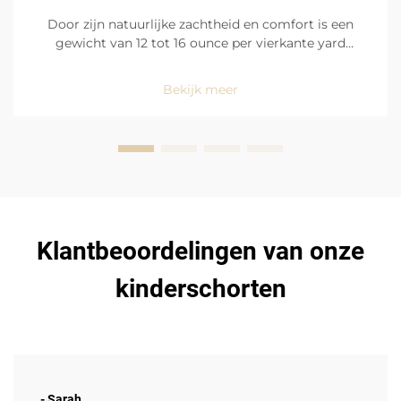
Door zijn natuurlijke zachtheid en comfort is een
gewicht van 12 tot 16 ounce per vierkante yard
katoenen drillcanvas ideaal voor zware omgevingen
zoals drukke fabrieksvloeren en restaurantkeukens.
Bekijk meer
Met een gelijkmatig verdeelde en dichte
weefstructuur is het canvas...
Klantbeoordelingen van onze
kinderschorten
- Sarah.