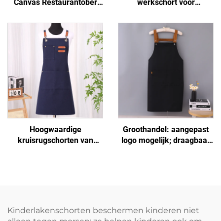
Canvas Restaurantober
werkschort voor
Schorten Vakantie
buitengebruik, waterdicht,
Basismodel Goedkoop
van canvas, met zakken
Biologisch Schilders
voor BBQ
Keukenschort
Hoogwaardige
Groothandel: aangepast
kruisrugschorten van
logo mogelijk; draagbaar
polyester en katoen voor
H-schouder schort van
vrouwen en mannen,
uitgebreid canvas voor
geschikt voor
kokken, donkerbruin,
kunstenaars, kapsalons,
verstelbaar
barista's, koffiebars en
bakkerijen
Kinderlakenschorten beschermen kinderen niet