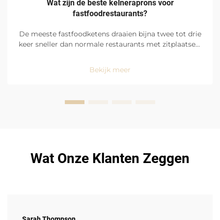
Wat zijn de beste kelneraprons voor
fastfoodrestaurants?
De meeste fastfoodketens draaien bijna twee tot drie
keer sneller dan normale restaurants met zitplaatsen.
Bij de drive-thrus van fastfoodrestaurants worden
bestellingen via een computersysteem ontvangen en
Bekijk meer
worden bestellingen gestart en voltooid met
intervallen van ongeveer vijfentwintig seconden. Om
deze reden ...
Wat Onze Klanten Zeggen
Sarah Thompson