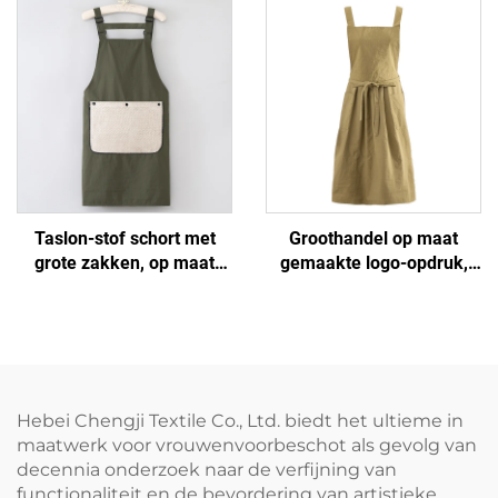
Schorten voor Huishouden
schorten -
en Keuken Reclame
katoen/polyester katoen,
ademend en koelend,
verstelbaar met zakken,
voor café, BBQ,
voedselverzorging en
schoonmaken
Taslon-stof schort met
Groothandel op maat
grote zakken, op maat
gemaakte logo-opdruk,
gemaakte borduurlogo's
waterdichte, comfortabele
en beschilderingen, op
keuken- en kookschorten
maat gemaakt voor
van hoogwaardige
volwassenen met
damesjurkstof van Taslon
afneembare handdoek
Hebei Chengji Textile Co., Ltd. biedt het ultieme in
maatwerk voor vrouwenvoorbeschot als gevolg van
decennia onderzoek naar de verfijning van
functionaliteit en de bevordering van artistieke