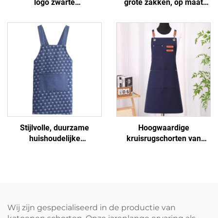
logo zwarte
grote zakken, op maat
keukenonderlegger
gemaakte borduurlogo's
schorten -
en beschilderingen, op
katoen/polyester katoen,
maat gemaakt voor
ademend en koelend,
volwassenen met
verstelbaar met zakken,
afneembare handdoek
voor café, BBQ,
voedselverzorging en
schoonmaken
Stijlvolle, duurzame
Hoogwaardige
huishoudelijke
kruisrugschorten van
keukenreinigingsstof,
polyester en katoen voor
wasbaar, stijlvolle
vrouwen en mannen,
mouwloze gewassen
geschikt voor
denim schort
kunstenaars, kapsalons,
barista's, koffiebars en
bakkerijen
Wij zijn gespecialiseerd in de productie van