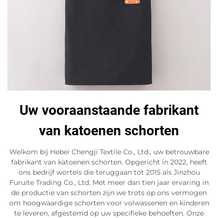
Uw vooraanstaande fabrikant
van katoenen schorten
Welkom bij Hebei Chengji Textile Co., Ltd., uw betrouwbare
fabrikant van katoenen schorten. Opgericht in 2022, heeft
ons bedrijf wortels die teruggaan tot 2015 als Jinzhou
Furuite Trading Co., Ltd. Met meer dan tien jaar ervaring in
de productie van schorten zijn we trots op ons vermogen
om hoogwaardige schorten voor volwassenen en kinderen
te leveren, afgestemd op uw specifieke behoeften. Onze