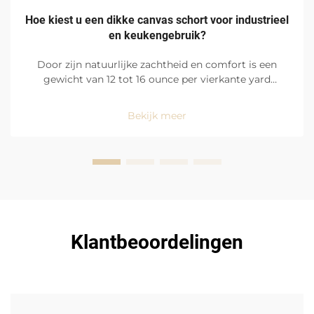
Hoe kiest u een dikke canvas schort voor industrieel
en keukengebruik?
Door zijn natuurlijke zachtheid en comfort is een
gewicht van 12 tot 16 ounce per vierkante yard
katoenen drillcanvas ideaal voor zware omgevingen
zoals drukke fabrieksvloeren en restaurantkeukens.
Bekijk meer
Met een gelijkmatig verdeelde en dichte
weefstructuur is het canvas...
Klantbeoordelingen