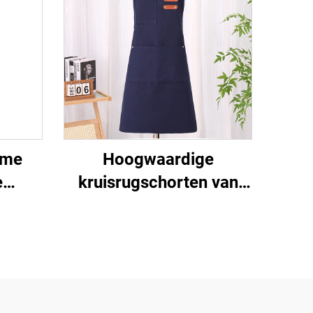
zame
Hoogwaardige
e
kruisrugschorten van
tof,
polyester en katoen voor
lle
vrouwen en mannen,
sen
geschikt voor
kunstenaars, kapsalons,
barista's, koffiebars en