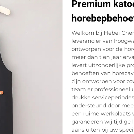
Premium katoe
horebepbehoe
Welkom bij Hebei Cheng
leverancier van hoogwa
ontworpen voor de horec
meer dan tien jaar erv
levert uitzonderlijke p
behoeften van horeca
zijn ontworpen voor zowe
team er professioneel ui
drukke serviceperiodes
ondersteund door mee
een ruime werkplaats 
garanderen wij tijdige
aansluiten bij uw speci