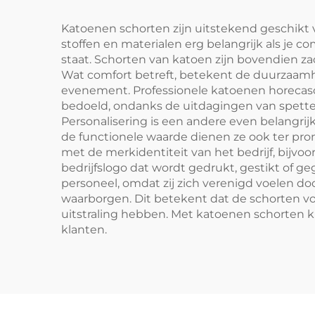
voor café, BBQ,
voedselverzorging en
Katoenen schorten zijn uitstekend geschikt v
stoffen en materialen erg belangrijk als je c
schoonmaken
staat. Schorten van katoen zijn bovendien z
Wat comfort betreft, betekent de duurzaamhe
evenement. Professionele katoenen horecasch
bedoeld, ondanks de uitdagingen van spetter
Personalisering is een andere even belangr
de functionele waarde dienen ze ook ter pr
met de merkidentiteit van het bedrijf, bijvo
bedrijfslogo dat wordt gedrukt, gestikt of 
personeel, omdat zij zich verenigd voelen d
waarborgen. Dit betekent dat de schorten vo
uitstraling hebben. Met katoenen schorten 
klanten.