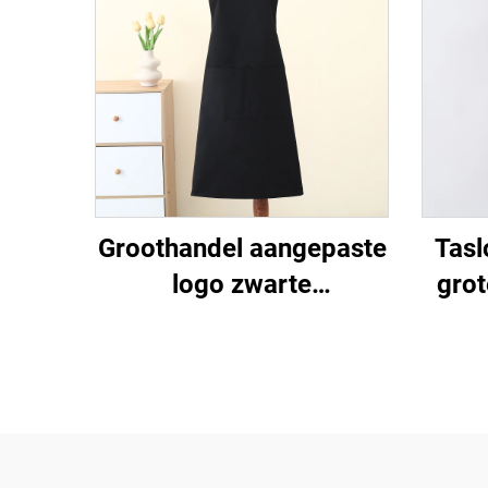
Groothandel aangepaste
Tasl
logo zwarte
grot
keukenonderlegger
gema
schorten -
en b
katoen/polyester katoen,
ma
ademend en koelend,
v
verstelbaar met zakken,
afn