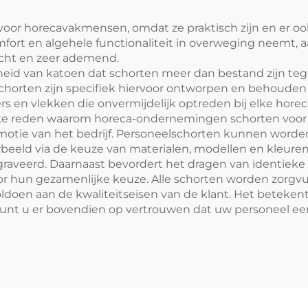
oor horecavakmensen, omdat ze praktisch zijn en er ook 
omfort en algehele functionaliteit in overweging neemt, 
acht en zeer ademend.
id van katoen dat schorten meer dan bestand zijn tege
orten zijn specifiek hiervoor ontworpen en behouden he
s en vlekken die onvermijdelijk optreden bij elke horec
ijke reden waarom horeca-ondernemingen schorten voor
omotie van het bedrijf. Personeelschorten kunnen wor
orbeeld via de keuze van materialen, modellen en kleuren
gegraveerd. Daarnaast bevordert het dragen van identie
oor hun gezamenlijke keuze. Alle schorten worden zorgvu
ldoen aan de kwaliteitseisen van de klant. Het beteken
kunt u er bovendien op vertrouwen dat uw personeel e