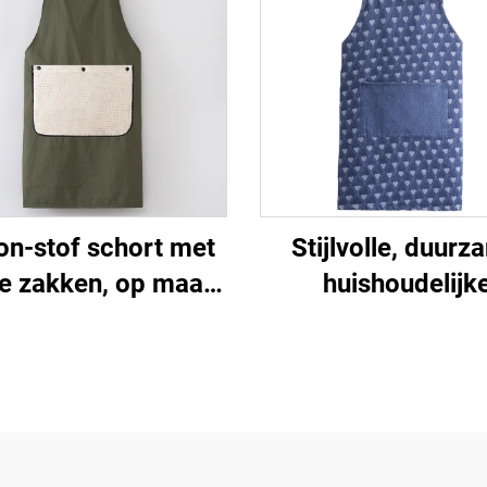
on-stof schort met
Stijlvolle, duur
e zakken, op maat
huishoudelijk
akte borduurlogo's
keukenreinigingss
eschilderingen, op
wasbaar, stijlvo
at gemaakt voor
mouwloze gewas
olwassenen met
denim schort
eembare handdoek