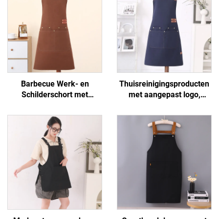
Barbecue Werk- en
Thuisreinigingsproducten
Schilderschort met
met aangepast logo,
Aangepast Logo en 2
waterdichte canvas schort
Zakken voor Ober, Bakker,
voor volwassenen voor
Koken, Keukenchef
keukenreiniging, koken en
restaurants, chef-
kokschort