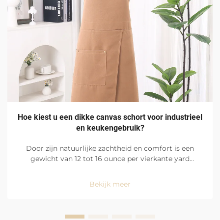
Hoe kiest u een dikke canvas schort voor industrieel
en keukengebruik?
Door zijn natuurlijke zachtheid en comfort is een
gewicht van 12 tot 16 ounce per vierkante yard
katoenen drillcanvas ideaal voor zware omgevingen
zoals drukke fabrieksvloeren en restaurantkeukens.
Bekijk meer
Met een gelijkmatig verdeelde en dichte
weefstructuur is het canvas...