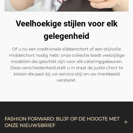
Veelhoekige stijlen voor elk
gelegenheid
Of u nu een traditionele slibbenchort of een stijlvolle
middelchort nodig hebt: onze collectie biedt veelzijdige
modellen die geschikt zijn voor elk cateringgebeuren.
Deze verscheidenheid stelt u in staat de juiste chort te
kiezen die past bij uw service-stijl en uw merkbeeld
versterkt.
FASHION FORWARD: BLIJF OP DE HOOGTE MET
ONZE NIEUWSBRIEF