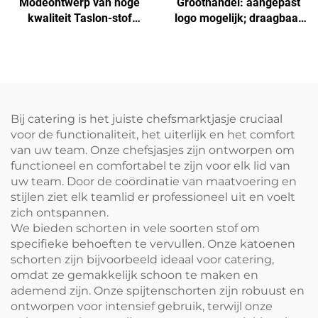
Modeontwerp van hoge
Groothandel: aangepast
kwaliteit Taslon-stof
logo mogelijk; draagbaar
Japanse kokschort voor
H-schouder schort van
keuken, restaurant en
uitgebreid canvas voor
koffiebar
kokken, donkerbruin,
verstelbaar
Bij catering is het juiste chefsmarktjasje cruciaal
voor de functionaliteit, het uiterlijk en het comfort
van uw team. Onze chefsjasjes zijn ontworpen om
functioneel en comfortabel te zijn voor elk lid van
uw team. Door de coördinatie van maatvoering en
stijlen ziet elk teamlid er professioneel uit en voelt
zich ontspannen.
We bieden schorten in vele soorten stof om
specifieke behoeften te vervullen. Onze katoenen
schorten zijn bijvoorbeeld ideaal voor catering,
omdat ze gemakkelijk schoon te maken en
ademend zijn. Onze spijtenschorten zijn robuust en
ontworpen voor intensief gebruik, terwijl onze