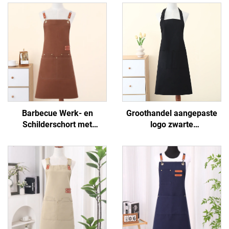
Barbecue Werk- en
Groothandel aangepaste
Schilderschort met
logo zwarte
Aangepast Logo en 2
keukenonderlegger
Zakken voor Ober, Bakker,
schorten -
Koken, Keukenchef
katoen/polyester katoen,
ademend en koelend,
verstelbaar met zakken,
voor café, BBQ,
voedselverzorging en
schoonmaken