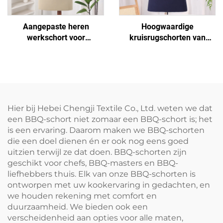
Aangepaste heren
Hoogwaardige
werkschort voor
kruisrugschorten van
buitengebruik, waterdicht,
polyester en katoen voor
van canvas, met zakken
vrouwen en mannen,
voor BBQ
geschikt voor
kunstenaars, kapsalons,
barista's, koffiebars en
bakkerijen
Hier bij Hebei Chengji Textile Co., Ltd. weten we dat
een BBQ-schort niet zomaar een BBQ-schort is; het
is een ervaring. Daarom maken we BBQ-schorten
die een doel dienen én er ook nog eens goed
uitzien terwijl ze dat doen. BBQ-schorten zijn
geschikt voor chefs, BBQ-masters en BBQ-
liefhebbers thuis. Elk van onze BBQ-schorten is
ontworpen met uw kookervaring in gedachten, en
we houden rekening met comfort en
duurzaamheid. We bieden ook een
verscheidenheid aan opties voor alle maten,