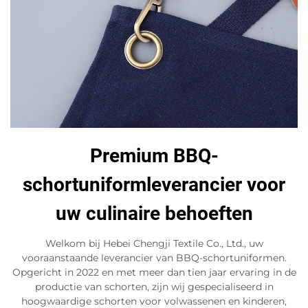
Premium BBQ-
schortuniformleverancier voor
uw culinaire behoeften
Welkom bij Hebei Chengji Textile Co., Ltd., uw
vooraanstaande leverancier van BBQ-schortuniformen.
Opgericht in 2022 en met meer dan tien jaar ervaring in de
productie van schorten, zijn wij gespecialiseerd in
hoogwaardige schorten voor volwassenen en kinderen,