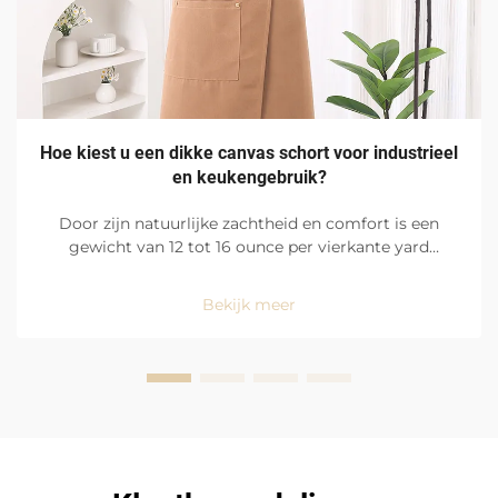
Hoe kiest u een dikke canvas schort voor industrieel
en keukengebruik?
Door zijn natuurlijke zachtheid en comfort is een
gewicht van 12 tot 16 ounce per vierkante yard
katoenen drillcanvas ideaal voor zware omgevingen
zoals drukke fabrieksvloeren en restaurantkeukens.
Bekijk meer
Met een gelijkmatig verdeelde en dichte
weefstructuur is het canvas...