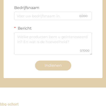
Bedrijfsnaam
0/200
Bericht
0/1000
Indienen
bbq-schort