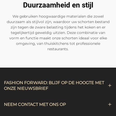
Duurzaamheid en stijl
We gebruiken hoogwaardige materialen die zowel
duurzaam als stijlvol zijn, waardoor uw schorten bestand
zijn tegen de zware belasting tijdens het koken en er
tegelijkertijd geweldig uitzien. Deze combinatie van
vorm en functie maakt onze schorten ideaal voor elke
omgeving, van thuiskitchens tot professionele
restaurants.
FASHION FORWARD: BLIJF OP DE HOOGTE MET
ONZE NIEUWSBRIEF
NEEM CONTACT MET ONS OP