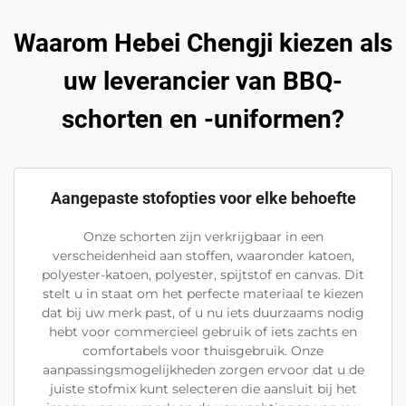
Waarom Hebei Chengji kiezen als
uw leverancier van BBQ-
schorten en -uniformen?
Aangepaste stofopties voor elke behoefte
Onze schorten zijn verkrijgbaar in een
verscheidenheid aan stoffen, waaronder katoen,
polyester-katoen, polyester, spijtstof en canvas. Dit
stelt u in staat om het perfecte materiaal te kiezen
dat bij uw merk past, of u nu iets duurzaams nodig
hebt voor commercieel gebruik of iets zachts en
comfortabels voor thuisgebruik. Onze
aanpassingsmogelijkheden zorgen ervoor dat u de
juiste stofmix kunt selecteren die aansluit bij het