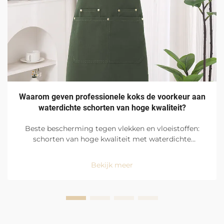
Waarom geven professionele koks de voorkeur aan
waterdichte schorten van hoge kwaliteit?
Beste bescherming tegen vlekken en vloeistoffen:
schorten van hoge kwaliteit met waterdichte
afwerking zijn de favoriet onder professionele koks
vanwege hun uitstekende bescherming tegen
Bekijk meer
vlekken en vloeistoffen, maar ook vanwege het
gemak waarmee ze te gebruiken zijn in de hectische
omgeving van de keuken...