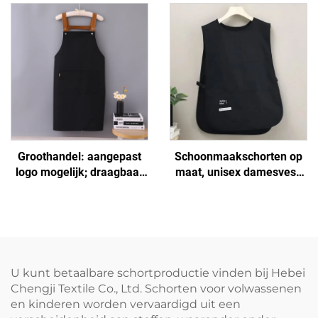
van canvas, met zakken
vrouwen en mannen,
voor BBQ
geschikt voor
kunstenaars, kapsalons,
barista's, koffiebars en
bakkerijen
Groothandel: aangepast
Schoonmaakschorten op
logo mogelijk; draagbaar
maat, unisex damesvest,
H-schouder schort van
plus size, dubbelzijdig
uitgebreid canvas voor
schoenmakersvest-schort
kokken, donkerbruin,
met logo voor barista's en
verstelbaar
barbershops
U kunt betaalbare schortproductie vinden bij Hebei
Chengji Textile Co., Ltd. Schorten voor volwassenen
en kinderen worden vervaardigd uit een