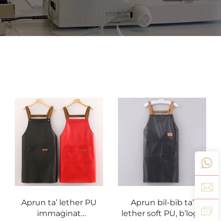
Aprun ta’ lether PU
Aprun bil-bib ta’
immaġinat
lether soft PU, b’logo