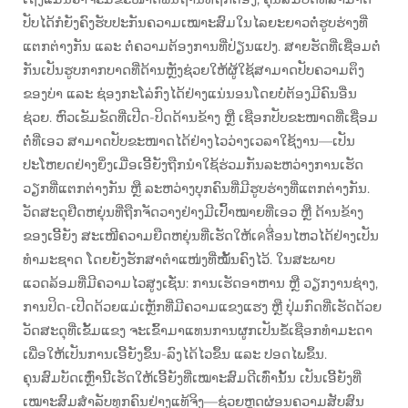
ປັບໄດ້ກໍຍັງຄົງຮັບປະກັນຄວາມເໝາະສົມໃນໄລຍະຍາວຕໍ່ຮູບຮ່າງທີ່
ແຕກຕ່າງກັນ ແລະ ຕໍ່ຄວາມຕ້ອງການທີ່ປ່ຽນແປງ. ສາຍຮັດທີ່ເຊື່ອມຕໍ່
ກັນເປັນຮູບກາກບາດທີ່ດ້ານຫຼັງຊ່ວຍໃຫ້ຜູ້ໃຊ້ສາມາດປັບຄວາມຕຶງ
ຂອງບ່າ ແລະ ຊ່ອງກະໂລ່ກົງໄດ້ຢ່າງແນ່ນອນໂດຍບໍ່ຕ້ອງມີຄົນອື່ນ
ຊ່ວຍ. ຫົວເຂັມຂັດທີ່ເປີດ-ປິດດ້ານຂ້າງ ຫຼື ເຊືອກປັບຂະໜາດທີ່ເຊື່ອມ
ຕໍ່ທີ່ເອວ ສາມາດປັບຂະໜາດໄດ້ຢ່າງໄວວ່າງເວລາໃຊ້ງານ—ເປັນ
ປະໂຫຍດຢ່າງຍິ່ງເມື່ອເອີ້ຍັງຖືກນຳໃຊ້ຮ່ວມກັນລະຫວ່າງການເຮັດ
ວຽກທີ່ແຕກຕ່າງກັນ ຫຼື ລະຫວ່າງບຸກຄົນທີ່ມີຮູບຮ່າງທີ່ແຕກຕ່າງກັນ.
ວັດສະດຸຢືດຫຍຸ່ນທີ່ຖືກຈັດວາງຢ່າງມີເປົ້າໝາຍທີ່ເອວ ຫຼື ດ້ານຂ້າງ
ຂອງເອີ້ຍັງ ສະເໜີຄວາມຍືດຫຍຸ່ນທີ່ເຮັດໃຫ້ເคลື່ອນໄຫວໄດ້ຢ່າງເປັນ
ທຳມະຊາດ ໂດຍຍັງຮັກສາຕຳແໜ່ງທີ່ໝັ້ນຄົງໄວ້. ໃນສະພາບ
ແວດລ້ອມທີ່ມີຄວາມໄວສູງເຊັ່ນ: ການເຮັດອາຫານ ຫຼື ວຽກງານຊ່າງ,
ການປິດ-ເປີດດ້ວຍແມ່ເຫຼັກທີ່ມີຄວາມແຂງແຮງ ຫຼື ປຸ່ມກົດທີ່ເຮັດດ້ວຍ
ວັດສະດຸທີ່ເຂັ້ມແຂງ ຈະເຂົ້າມາແທນການຜູກເປັນຂໍ້ເຊືອກທຳມະດາ
ເພື່ອໃຫ້ເປັນການເອີ້ຍັງຂຶ້ນ-ລົງໄດ້ໄວຂຶ້ນ ແລະ ປອດໄພຂຶ້ນ.
ຄຸນສົມບັດເຫຼົ່ານີ້ເຮັດໃຫ້ເອີ້ຍັງທີ່ເໝາະສົມດີເທົ່ານັ້ນ ເປັນເອີ້ຍັງທີ່
ເໝາະສົມສຳລັບທຸກຄົນຢ່າງແທ້ຈິງ—ຊ່ວຍຫຼຸດຜ່ອນຄວາມສັບສົນ