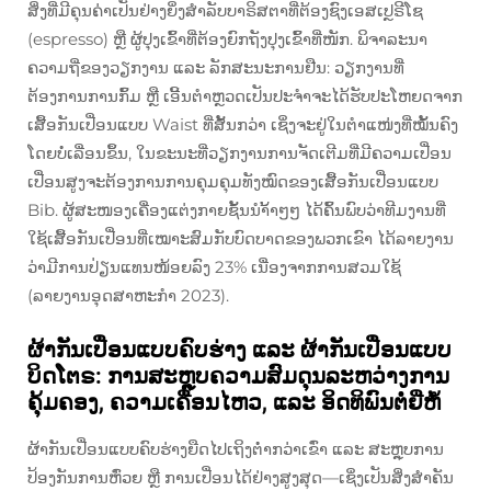
ສິ່ງທີ່ມີຄຸນຄ່າເປັນຢ່າງຍິ່ງສຳລັບບາຣິສຕາທີ່ຕ້ອງຊົງເອສເປຼຣີໂຊ
(espresso) ຫຼື ຜູ້ປຸງເຂົ້າທີ່ຕ້ອງຍົກຖັງປຸງເຂົ້າທີ່ໜັກ. ພິຈາລະນາ
ຄວາມຖີ່ຂອງວຽກງານ ແລະ ລັກສະນະການຢືນ: ວຽກງານທີ່
ຕ້ອງການການກົ້ມ ຫຼື ເອີ້ນຕຳຫຼວດເປັນປະຈຳຈະໄດ້ຮັບປະໂຫຍດຈາກ
ເສື້ອກັນເປື່ອນແບບ Waist ທີ່ສັ້ນກວ່າ ເຊິ່ງຈະຢູ່ໃນຕຳແໜ່ງທີ່ໝັ້ນຄົງ
ໂດຍບໍ່ເລື່ອນຂຶ້ນ, ໃນຂະນະທີ່ວຽກງານການຈັດເຕີມທີ່ມີຄວາມເປື່ອນ
ເປື່ອນສູງຈະຕ້ອງການການຄຸມຄຸມທັງໝົດຂອງເສື້ອກັນເປື່ອນແບບ
Bib. ຜູ້ສະໜອງເຄື່ອງແຕ່ງກາຍຊັ້ນນຳ້້າໆໆ ໄດ້ຄົ້ນພົບວ່າທີມງານທີ່
ໃຊ້ເສື້ອກັນເປື່ອນທີ່ເໝາະສົມກັບບົດບາດຂອງພວກເຂົາ ໄດ້ລາຍງານ
ວ່າມີການປ່ຽນແທນໜ້ອຍລົງ 23% ເນື່ອງຈາກການສວມໃຊ້
(ລາຍງານອຸດສາຫະກຳ 2023).
ຜ້າກັນເປື່ອນແບບຄົບຮ່າງ ແລະ ຜ້າກັນເປື່ອນແບບ
ບິດໂຕຣ: ການສະຫຼຸບຄວາມສົມດຸນລະຫວ່າງການ
ຄຸ້ມຄອງ, ຄວາມເຄື່ອນໄຫວ, ແລະ ອິດທິພົນຕໍ່ຍີ່ຫໍ້
ຜ້າກັນເປື່ອນແບບຄົບຮ່າງຍືດໄປເຖິງຕ່ຳກວ່າເຂົ່າ ແລະ ສະຫຼຸບການ
ປ້ອງກັນການຫົ່ວຍ ຫຼື ການເປື່ອນໄດ້ຢ່າງສູງສຸດ—ເຊິ່ງເປັນສິ່ງສຳຄັນ