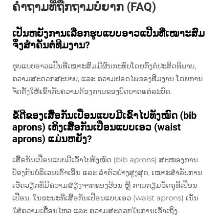
ຄຳຖາມທີ່ຖືກຖາມບໍ່ຍາກ (FAQ)
ເປັນຫຍັງການເລືອກຮູບແບບອາວແປີ້ນທີ່ເໝາະສົມ
ຈຶ່ງສຳຄັນຕໍ່ທີມງານ?
ຮູບແບບອາວແປີ້ນທີ່ເໝາະສົມມີຜົນກະທົບໂດຍກົງຕໍ່ປະສິດທິພາບ,
ຄວາມສະດວກສະບາຍ, ແລະ ຄວາມປອດໄພຂອງທີມງານ ໂດຍການ
ຈັດຕັ້ງໃຫ້ເຂົ້າກັບຄວາມຕ້ອງການຂອງບົດບາດແຕ່ລະບົດ.
ຂໍ້ດີຂອງເສື້ອກັນເປື່ອນແບບມີເຂົ້າໄປທັງໝົດ (bib
aprons) ເທິງເສື້ອກັນເປື່ອນແບບເອວ (waist
aprons) ແມ່ນຫຍັງ?
ເສື້ອກັນເປື່ອນແບບມີເຂົ້າໄປທັງໝົດ (bib aprons) ສະໜອງການ
ປ້ອງກັນບໍລິເວນເຕົ້າເອີ້ນ ແລະ ລຳຕົວຢ່າງສູງສຸດ, ເໝາະສຳລັບການ
ເຮັດວຽກທີ່ມີຄວາມສ່ຽງຈາກຂອງຮ້ອນ ຫຼື ການກຽມວັດຖຸທີ່ເປື່ອນ
ເປື້ອນ, ໃນຂະນະທີ່ເສື້ອກັນເປື່ອນແບບເອວ (waist aprons) ເນັ້ນ
ໃສ່ຄວາມເຄື່ອນໄຫວ ແລະ ຄວາມສະດວກໃນການເຂົ້າເຖິງ.