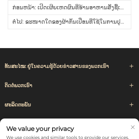
ກ່ອນຫນ້າ:
ເປີດເຜີຍເຫດຜົນທີ່ຮ້ານອາຫານສັ່ງຊື້ເສື້ອກັນເປື້ອນແບບປັບແຕ່ງເພື່ອໃຊ້ກັບພະນັກງານບໍລິການ?
ຕໍ່ໄປ:
ຂະໜາດໃດຂອງຜ້າກັນເປື່ອນທີ່ໃຊ້ໃນການປຸງແຕ່ງອາຫານເໝາະສົມທີ່ສຸດສຳລັບທັງຜູ້ຊາຍ ແລະ ຜູ້ຍິງ?
ທັນສະໄໝ: ຢູ່ໃນຄວາມຮູ້ດ້ວຍຂ່າວສານຂອງພວກເຮົາ
ຕິດຕໍ່ພວກເຮົາ
ຜະລິດຕະພັນ
ການແນະນຳ
We value your privacy
We use cookies and similar tools to provide our services.