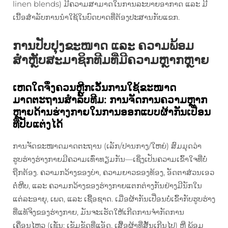
linen blends) ມີຄວາມສາມາດໃນການລະບາຍອາກາດ ແລະ ມີ
ເນື້ອສຳລັບການນຳໃຊ້ໃນບົດບາດທີ່ຕ້ອງປະສານກັບແຂກ.
ການປັບປຸງຂະໜາດ ແລະ ຄວາມພ້ອມ
ສຳຫຼັບສະມາຊິກທີມທີ່ມີຄວາມຫຼາກຫຼາຍ
ເຫດໃດຈຶ່ງຄວນຫຼີກເວັ້ນການໃຊ້ຂະໜາດ
ມາດຕະຖານສຳລັບທີມ: ການຈັດການຄວາມຫຼາກ
ຫຼາຍດ້ານຮ່າງກາຍໃນການອອກແບບຜ້າກັນເປື່ອນ
ທີ່ປັບແຕ່ງໄດ້
ການຈັດຂະໜາດມາດຕະຖານ (ເລັກ/ປານກາງ/ໃຫຍ່) ສົມມຸດວ່າ
ຮູບຮ່າງຮ່າງກາຍມີຄວາມເທົ່າທຽມກັນ—ເຊິ່ງເປັນຄວາມເຂົ້າໃຈທີ່ບໍ່
ຖືກຕ້ອງ. ຄວາມກວ້າງຂອງບ່າ, ຄວາມຍາວຂອງທ້ອງ, ອັດຕາສ່ວນເອວ
ຕໍ່ຫີບ, ແລະ ຄວາມກວ້າງຂອງຮ່າງກາຍແຕກຕ່າງກັນຢ່າງມີນັກໃນ
ແຕ່ລະອາຍຸ, ເພດ, ແລະ ເຊື້ອຊາດ. ເມື່ອຜ້າກັນເປື່ອນບໍ່ເຂົ້າກັບຮູບຮ່າງ
ທີ່ແທ້ຈິງຂອງຮ່າງກາຍ, ມັນຈະເຮັດໃຫ້ເກີດການຈຳກັດການ
ເຄື່ອນໄຫວ (ເຊັ່ນ: ເຂັມຂັດທີ່ແອັດ, ເສື້ອຜ້າທີ່ສັ້ນເກີນໄປ) ຫຼື ພ້ອມ