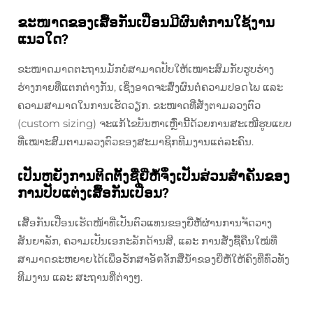
ຂະໜາດຂອງເສື້ອກັນເປື່ອນມີຜົນຕໍ່ການໃຊ້ງານ
ແນວໃດ?
ຂະໜາດມາດຕະຖານມັກບໍ່ສາມາດປັບໃຫ້ເໝາະສົມກັບຮູບຮ່າງ
ຮ່າງກາຍທີ່ແຕກຕ່າງກັນ, ເຊິ່ງອາດຈະສົ່ງຜົນຕໍ່ຄວາມປອດໄພ ແລະ
ຄວາມສາມາດໃນການເຮັດວຽກ. ຂະໜາດທີ່ສັ່ງຕາມລວງຕົວ
(custom sizing) ຈະແກ້ໄຂບັນຫາເຫຼົ່ານີ້ດ້ວຍການສະເໜີຮູບແບບ
ທີ່ເໝາະສົມຕາມລວງຕົວຂອງສະມາຊິກທີມງານແຕ່ລະຄົນ.
ເປັນຫຍັງການຕິດຕັ້ງຊື່ຍີ່ຫໍ້ຈຶ່ງເປັນສ່ວນສຳຄັນຂອງ
ການປັບແຕ່ງເສື້ອກັນເປື່ອນ?
ເສື້ອກັນເປື່ອນເຮັດໜ້າທີ່ເປັນຕົວແທນຂອງຍີ່ຫໍ້ຜ່ານການຈັດວາງ
ສັນຍາລັກ, ຄວາມເປັນເອກະລັກດ້ານສີ, ແລະ ການສັ່ງຊື້ຄືນໃໝ່ທີ່
ສາມາດຂະຫຍາຍໄດ້ເພື່ອຮັກສາອັตลັກສື່ນ້ຳຂອງຍີ່ຫໍ້ໃຫ້ຄົງທີ່ທົ່ວທັງ
ທີມງານ ແລະ ສະຖານທີ່ຕ່າງໆ.