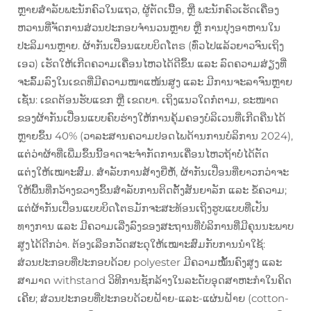
ຫຼາຍສຳລັບພະນັກຄົວໃນແຖວ, ຜູ້ຕັດເນື້ອ, ຫຼື ພະນັກຄົວເຮັດເຄື່ອງ
ຫວານທີ່ຈັດການສ່ວນປະກອບຈຳນວນຫຼາຍ ຫຼື ການປຸງອາຫານໃນ
ປະລິມານຫຼາຍ. ຜ້າກັນເປື່ອນແບບບິດໂຕຣ (ທົ່ວໄປແລ້ວຍາວຈົນເຖິງ
ເອວ) ເຮັດໃຫ້ເກີດຄວາມເຄື່ອນໄຫວໄດ້ດີຂຶ້ນ ແລະ ລົດຄວາມສ່ຽງທີ່
ຈະລົ້ມລົງໃນເຂດທີ່ມີຄວາມໜາແໜ້ນສູງ ແລະ ມີການຈະລາຈົນຫຼາຍ
ເຊັ່ນ: ເຂດຕ້ອນຮັບແຂກ ຫຼື ເຂດບາ. ເຖິງແນວໃດກໍຕາມ, ຂະໜາດ
ຂອງຜ້າກັນເປື່ອນແບບຄົບຮ່າງໃຫ້ການຄຸ້ມຄອງບໍລິເວນທີ່ເກີດຄືນໄດ້
ຫຼາຍຂຶ້ນ 40% (ວາລະສານຄວາມປອດໄພດ້ານການບໍລິການ 2024),
ແຕ່ວ່າຜ້າທີ່ເພີ່ມຂຶ້ນນີ້ອາດຈະຈຳກັດການເຄື່ອນໄຫວຖ້າບໍ່ໄດ້ຕັດ
ແຕ່ງໃຫ້ເໝາະສົມ. ສຳລັບການສ້າງຍີ່ຫໍ້, ຜ້າກັນເປື່ອນທີ່ຍາວກວ່າຈະ
ໃຫ້ພື້ນທີ່ກວ້າງຂວາງຂຶ້ນສຳລັບການຕິດຕັ້ງສັນຍາລັກ ແລະ ຂໍ້ຄວາມ;
ແຕ່ຜ້າກັນເປື່ອນແບບບິດໂຕຣມັກຈະສະທ້ອນເຖິງຮູບແບບທີ່ເປັນ
ທາງການ ແລະ ມີຄວາມເລີ່ງລົງຂອງສະຖານທີ່ບໍລິການທີ່ມີຄຸນນະພາບ
ສູງໄດ້ດີກວ່າ. ຕ້ອງເລືອກວັດສະດຸໃຫ້ເໝາະສົມກັບການນຳໃຊ້:
ສ່ວນປະກອບທີ່ປະກອບດ້ວຍ polyester ມີຄວາມໝັ້ນຄົງສູງ ແລະ
ສາມາດ withstand ວິທີການຊັກລ້າງໃນລະດັບອຸດສາຫະກຳໃນຄິດ
ເຄີຍ; ສ່ວນປະກອບທີ່ປະກອບດ້ວຍຝ້າຍ-ແລະ-ແຜ່ນຝ້າຍ (cotton-