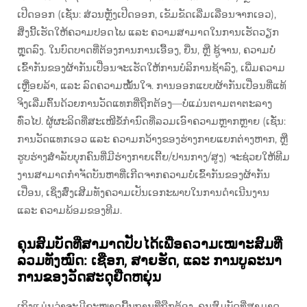
ເປີດອອກ (ເຊັ່ນ: ສ່ວນຫຼັງເປີດອອກ, ເຂັມຂັດເລີ່ມເລື່ອນຈາກເອວ),
ສິ່ງນີ້ເຮັດໃຫ້ຄວາມປອດໄພ ແລະ ຄວາມສາມາດໃນການເຮັດວຽກ
ຫຼຸດລົງ. ໃນບົດບາດທີ່ຕ້ອງການການເອື້ອງ, ຍື່ນ, ຫຼື ຊູ້ຈານ, ຄວາມບໍ່
ເຂົ້າກັນຂອງຜ້າກັນເປື່ອນຈະເຮັດໃຫ້ການບໍລິການຊ້າລົງ, ເພີ່ມຄວາມ
ເຫຼື່ອຍລ້າ, ແລະ ລົດຄວາມໝັ້ນໃຈ. ການອອກແບບຜ້າກັນເປື່ອນທີ່ແທ້
ຈິງເລີ່ມຕົ້ນດ້ວຍການວັດແທກທີ່ຖືກຕ້ອງ—ບໍ່ແມ່ນຕາມຕາຕະລາງ
ທົ່ວໄປ. ຜູ້ຜະລິດທີ່ສະເໜີຂໍ້ກຳນົດທີ່ລວມເອົາຄວາມຫຼາກຫຼາຍ (ເຊັ່ນ:
ການວັດແທກເອວ ແລະ ຄວາມກວ້າງຂອງຮ່າງກາຍແຍກຕ່າງຫາກ, ຫຼື
ຮູບຮ່າງສຳລັບບຸກຄົນທີ່ມີຮ່າງກາຍເຕີ້ຍ/ປານກາງ/ສູງ) ຈະຊ່ວຍໃຫ້ທີມ
ງານສາມາດກຳຈັດບັນຫາທີ່ເກີດຈາກຄວາມບໍ່ເຂົ້າກັນຂອງຜ້າກັນ
ເປື່ອນ, ເຊິ່ງສົ່ງເສີມທັງຄວາມເປັນເອກະພາບໃນການດຳເນີນງານ
ແລະ ຄວາມພ້ອມຂອງທີມ.
ຄຸນສົມບັດທີ່ສາມາດປັບໄດ້ເພື່ອຄວາມເໝາະສົມທີ່
ລວມທັງໝົດ: ເຊືອກ, ສາຍຮັດ, ແລະ ການບູລະນາ
ການຂອງວັດສະດຸຢືດຫຍຸ່ນ
ເຖິງແມ່ນວ່າຈະມີຂະໜາດພື້ນຖານທີ່ຖືກຕ້ອງ, ຄຸນສົມບັດທີ່ສາມາດ