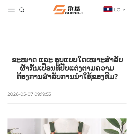
LO
ຂະໜາດ ແລະ ຮູບແບບໃດເໝາະສຳລັບ
ຜ້າກັນເປື່ອນທີ່ປັບແຕ່ງຕາມຄວາມ
ຕ້ອງການສຳລັບການນຳໃຊ້ຂອງທີມ?
2026-05-07 09:19:53