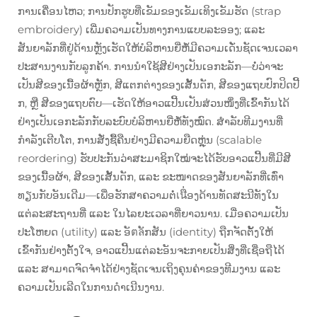
ການເຄື່ອນໄຫວ; ການປັກຮູບທີ່ເຂັມຂອງເຂັມເທິງເຂັມຮັດ (strap
embroidery) ເພີ່ມຄວາມເປັນທາງການແບບລະອອງ; ແລະ
ສັນຍາລັກທີ່ຢູ່ດ້ານຫຼັງເຮັດໃຫ້ບໍລິຫານຍີ່ຫໍ້ມີຄວາມເດັ່ນຊັດເຈນເວລາ
ປະສານງານກັບລູກຄ້າ. ການນຳໃຊ້ສີຢ່າງເປັນເອກະລັກ—ບໍ່ວ່າຈະ
ເປັນສີຂອງເນື້ອຜ້າຫຼັກ, ສີແຕກຕ່າງຂອງເສັ້ນດັກ, ສີຂອງແຖບປົກປິດປີ້
ກ, ຫຼື ສີຂອງແຖບຕົບ—ເຮັດໃຫ້ອາວແປີ້ນເປັນສ່ວນໜຶ່ງທີ່ເຂົ້າກັນໄດ້
ຢ່າງເປັນເອກະລັກກັບລະບົບບໍລິຫານຍີ່ຫໍ້ທັງໝົດ. ສຳລັບທີມງານທີ່
ກຳລັງເຕີບໂຕ, ການສັ່ງຊື້ຄືນຢ່າງມີຄວາມຍືດຫຼຸ່ນ (scalable
reordering) ຮັບປະກັນວ່າສະມາຊິກໃໝ່ຈະໄດ້ຮັບອາວແປີ້ນທີ່ມີສີ
ຂອງເນື້ອຜ້າ, ສີຂອງເສັ້ນດັກ, ແລະ ຂະໜາດຂອງສັນຍາລັກທີ່ເທົ່າ
ທຽນກັບອັນເດີມ—ເພື່ອຮັກສາຄວາມຕໍ່เนື່ອງດ້ານທັດສະນີທັງໃນ
ແຕ່ລະສະຖານທີ່ ແລະ ໃນໄລຍະເວລາທີ່ຍາວນານ. ເມື່ອຄວາມເປັນ
ປະໂຫຍດ (utility) ແລະ ອັตลັກສັນ (identity) ຖືກຈັດຕັ້ງໃຫ້
ເຂົ້າກັນຢ່າງຕັ້ງໃຈ, ອາວແປີ້ນແຕ່ລະອັນຈະກາຍເປັນສິ່ງທີ່ເຊື່ອຖືໄດ້
ແລະ ສາມາດຈົດຈຳໄດ້ຢ່າງຊັດເຈນເຖິງຄຸນຄ່າຂອງທີມງານ ແລະ
ຄວາມເປັນເລີດໃນການດຳເນີນງານ.