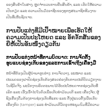
ຂອງສິນຄ້າໃນສາງ, ຫຼຸດຈຳນວນການຄືນສິນຄ້າ, ແລະ ເຮັດໃຫ້ຄວາມ
ເປັນກຽດ ແລະ ຄວາມເປັນມือອາຊີບຂອງທຸກໆສະມາຊິກທີມງານ
ເປັນທີ່ເຫັນຊັດເຈນ.
ການປັບແຕ່ງທີ່ມີເປົ້າໝາຍເພື່ອເຮັດໃຫ້
ຄວາມເປັນປະໂຫຍດ ແລະ ອັตลັກສັນຂອງ
ຍີ່ຫໍ້ເປັນອັນໜຶ່ງດຽວກັນ
ການປັບແຕ່ງຫນ້າທີ່ຕາມບົດບາດ: ການຈັດຕັ້ງ
ຮູບແບບຊ່ອງເກັບຂອງແລະການເຂົ້າເຖິງເຄື່ອງມື
ຫນ້າທີ່ຕ້ອງເປັນຜູ້ນຳພາຮູບຮ່າງ: ການຈັດວາງ, ຂະໜາດ ແລະ
ປະເພດຂອງຝາປິດຊ່ອງເກັບຕ້ອງສອດຄ່ອງກັບການປະຕິບັດວຽກງານ
ໃນຊີວິດຈິງ. ພະນັກງານຄິດຕະພາບໄດ້ຮັບປະໂຫຍດຈາກຊ່ອງເກັບທີ່
ເລິກ ແລະ ເອີ້ງເຂົ້າໄປໃນຕົວເພື່ອເກັບທໍາມ້ອມເຕີ ແລະ ເຄື່ອງຈັບ; ຜູ້
ຊົງເຄື່ອງດື່ມຕ້ອງການຊ່ອງເກັບທີ່ແຄບ ແລະ ຕັ້ງຢູ່ແນວຕັ້ງເພື່ອເກັບ
ເຄື່ອງກົດ (tamper) ແລະ ທໍາມ້ອມເຕີວັດອຸນຫະພູມນົມທີ່ມີຄວາມ