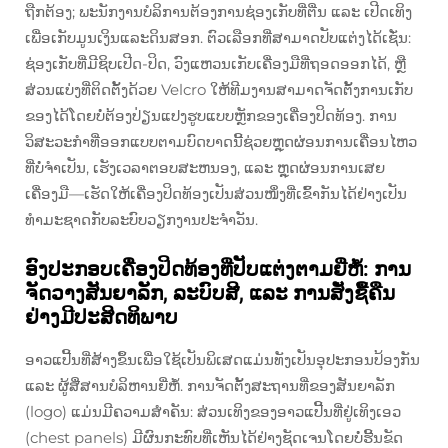
ຖືກຕ້ອງ; ພະນັກງານບໍລິການຕ້ອງການຊ່ອງເກັບທີ່ຕື່ນ ແລະ ເປີດເທິງ
ເພື່ອເກັບມູນເງິນແລະດິນສອກ. ຕົວເລືອກທີ່ສາມາດປັບແຕ່ງໄດ້ເຊັ່ນ:
ຊ່ອງເກັບທີ່ມີຊິບເປີດ-ປິດ, ວົງແຫວນເກັບເຄື່ອງມືທີ່ຖອດອອກໄດ້, ຫຼື
ສ່ວນແບ່ງທີ່ຕິດຕັ້ງດ້ວຍ Velcro ໃຫ້ທີມງານສາມາດຈັດຕັ້ງການເກັບ
ຂອງໄດ້ໂດຍບໍ່ຕ້ອງປ່ຽນແປງຮູບແບບຫຼັກຂອງເຄື່ອງປິດທ້ອງ. ການ
ວິສະວະກຳທີ່ອອກແບບຕາມບົດບາດນີ້ຊ່ວຍຫຼຸດຜ່ອນການເຄື່ອນໄຫວ
ທີ່ບໍ່ຈຳເປັນ, ເຮັງເວລາຕອບສະຫນອງ, ແລະ ຫຼຸດຜ່ອນການເສຍ
ເຄື່ອງມື—ເຮັດໃຫ້ເຄື່ອງປິດທ້ອງເປັນສ່ວນໜຶ່ງທີ່ເຂົ້າກັນໄດ້ຢ່າງເປັນ
ທຳມະຊາດກັບລະບົບວຽກງານປະຈຳວັນ.
ອົງປະກອບເຄື່ອງປິດທ້ອງທີ່ປັບແຕ່ງຕາມຍີ່ຫໍ້: ການ
ຈັດວາງສັນຍາລັກ, ລະບົບສີ, ແລະ ການສັ່ງຊື້ຄືນ
ຢ່າງມີປະສິດທິພາບ
ອາວແປີ້ນທີ່ສ້າງຂຶ້ນເພື່ອໃຊ້ເປັນພິເສດແມ່ນທັງເປັນອຸປະກອນປ້ອງກັນ
ແລະ ຜູ້ສື່ສານບໍລິຫານຍີ່ຫໍ້. ການຈັດຕັ້ງສະຖານທີ່ຂອງສັນຍາລັກ
(logo) ແມ່ນມີຄວາມສຳຄັນ: ສ່ວນເທິງຂອງອາວແປີ້ນທີ່ຢູ່ເທິງເອວ
(chest panels) ມີຜົນກະທົບທີ່ເຫັນໄດ້ຢ່າງຊັດເຈນໂດຍບໍ່ຮີ້ນຂັດ