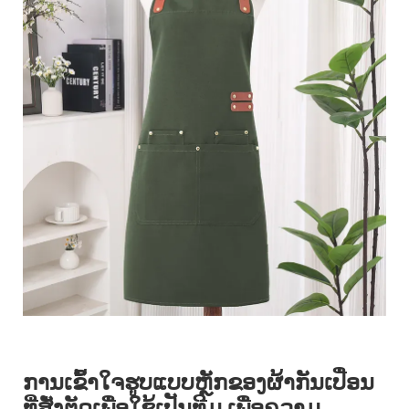
ການເຂົ້າໃຈຮູບແບບຫຼັກຂອງຜ້າກັນເປື່ອນ
ທີ່ສັ່ງຕັດເພື່ອໃຊ້ເປັນທີມ ເພື່ອຄວາມ