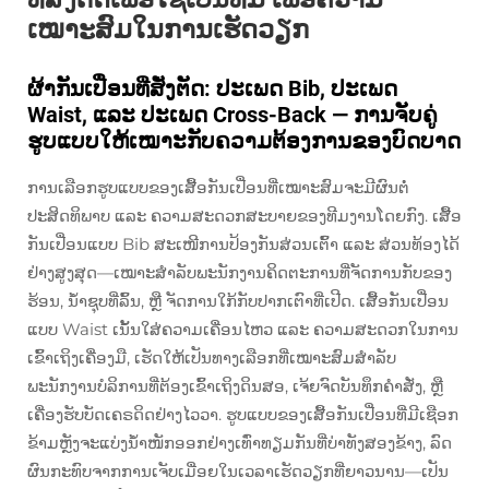
ເໝາະສົມໃນການເຮັດວຽກ
ຜ້າກັນເປື່ອນທີ່ສັ່ງຕັດ: ປະເພດ Bib, ປະເພດ
Waist, ແລະ ປະເພດ Cross-Back — ການຈັບຄູ່
ຮູບແບບໃຫ້ເໝາະກັບຄວາມຕ້ອງການຂອງບົດບາດ
ການເລືອກຮູບແບບຂອງເສື້ອກັນເປື່ອນທີ່ເໝາະສົມຈະມີຜົນຕໍ່
ປະສິດທິພາບ ແລະ ຄວາມສະດວກສະບາຍຂອງທີມງານໂດຍກົງ. ເສື້ອ
ກັນເປື່ອນແບບ Bib ສະເໜີການປ້ອງກັນສ່ວນເຕົ້າ ແລະ ສ່ວນທ້ອງໄດ້
ຢ່າງສູງສຸດ—ເໝາະສຳລັບພະນັກງານຄິດຕະການທີ່ຈັດການກັບຂອງ
ຮ້ອນ, ນ້ຳຊຸບທີ່ລົ້ນ, ຫຼື ຈັດການໃກ້ກັບປາກເຕົາທີ່ເປີດ. ເສື້ອກັນເປື່ອນ
ແບບ Waist ເນັ້ນໃສ່ຄວາມເຄື່ອນໄຫວ ແລະ ຄວາມສະດວກໃນການ
ເຂົ້າເຖິງເຄື່ອງມື, ເຮັດໃຫ້ເປັນທາງເລືອກທີ່ເໝາະສົມສຳລັບ
ພະນັກງານບໍລິການທີ່ຕ້ອງເຂົ້າເຖິງດິນສອ, ເຈ້ຍຈົດບັນທຶກຄຳສັ່ງ, ຫຼື
ເຄື່ອງຮັບບັດເຄຣດິດຢ່າງໄວວາ. ຮູບແບບຂອງເສື້ອກັນເປື່ອນທີ່ມີເຊືອກ
ຂ້າມຫຼັງຈະແບ່ງນ້ຳໜັກອອກຢ່າງເທົ່າທຽມກັນທີ່ບ່າທັງສອງຂ້າງ, ລົດ
ຜົນກະທົບຈາກການເຈັບເມື່ອຍໃນເວລາເຮັດວຽກທີ່ຍາວນານ—ເປັນ