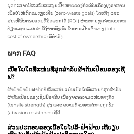
ຍຸດທະສາດນີ້ສະໜັບສະໜູນເປົ້າໝາຍຂອງຄິດເຄີນເຄື່ອງປຸງອາຫານ
ເພື່ອບໍ່ໃຫ້ເກີດຂະເຫຼວເລີຍ (zero-waste goals) ໂດຍກົງ ແລະ
ສະເໜີຜົນຕອບແທນທີ່ວັດແທກໄດ້ (ROI) ຜ່ານການຫຼຸດຈຳນວນການ
ປ່ຽນແທນ ແລະ ຄ່າໃຊ້ຈ່າຍທັງໝົດໃນການເປັນເຈົ້າຂອງ (total
cost of ownership) ທີ່ຕ່ຳລົງ.
ພາກ FAQ
ເນື້ອໃຍໃດທີ່ແໜ່ນທີ່ສຸດສຳລັບຜ້າກັນເປື່ອນຂອງເຊີ
ຟ?
ຜ້າຝ້າຝ້າຝົນຝາກິດທີ່ໜັກແໜ່ນແມ່ນເນື້ອໃຍທີ່ແໜ່ນທີ່ສຸດສຳລັບ
ຜ້າກັນເປື່ອນຂອງເຊີຟມືອາຊີບ ເນື່ອງຈາກຄວາມແໜ່ນທາງກົດ
(tensile strength) ສູງ ແລະ ຄວາມຕ້ານທານຕໍ່ການຖູກຂັດ
(abrasion resistance) ທີ່ດີ.
ສ່ວນປະກອບຂອງເນື້ອໃຍໂປລີ-ຝ້າຝ້ານ ເທີບຽບ