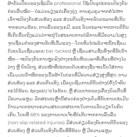
ຜ້າກັນເປື່ອນຂອງເຊີຟມືອ professional ໃຊ້ເປັນອຸປະກອນປ້ອງກັນ
ກ່ອນອື່ນໝົດ—ບໍ່ແມ່ນພຽງແຕ່ເຄື່ອງນຸ່ງ. ການຄຸມຄຸມຈາກຄໍໄປຫາ
ເຂົ່າຈະປ້ອງກັນສ່ວນທ້ອງ ແລະ ສ່ວນຕີນເທິງຈາກອັນຕະລາຍທີ່ເກີດ
ຈາກຄວາມຮ້ອນ, ການລົ້ນຂອງເຄມີ, ແລະ ອັນຕະລາຍຈາກການຕີກັນ
ທີ່ເກີດຂຶ້ນເຖິງແມ່ນວ່າຈະຢູ່ໃນສະພາບການບໍລິການທີ່ມີຄວາມໄວສູງ.
ຈຸດເຊື່ອມຕໍ່ຂອງສາຍຮັດທີ່ເຂັ້ມແຂງ—ໂດຍທົ່ວໄປແລ້ວຈະຖືກເຊື່ອມ
ດ້ວຍເຂັມເຊື່ອມແບບ bar-tacked ຫຼື ເຊື່ອມສາມຊັ້ນທີ່ຈຸດທີ່ຮັບນ້ຳ
ໜັກ—ຈະປ້ອງກັນການຫຼຸດລົງຢ່າງກະທັນຫັນເວລາທີ່ເຄື່ອນທີ່ຢ່າງໄວ
ວ່າງ ຫຼື ຍົກວັດຖຸ. ສ່ວນໜ້າທີ່ປະກອບດ້ວຍສອງຊັ້ນຈະເນັ້ນໃສ່ການ
ເພີ່ມມວນນ້ຳໜັກຂອງເນື້ອຜ້າໃນບ່ອນທີ່ມີຄວາມສ່ຽງສູງທີ່ສຸດ: ຕາມ
ສ່ວນທ້ອງ ແລະ ສ່ວນຕີນເທິງ, ເພື່ອດູດຊືມການຕີກັນຢ່າງບໍ່ຕັ້ງໃຈກັບ
ກະໄດ້ຮ້ອນ, ຊ່ອງລະบายໄອຮ້ອນ, ຫຼື ສ່ວນປາກຂອງເຄື່ອງນິວເຕີ້ນທີ່
ມີຄວາມແຫຼມ. ລັກສະນະເຫຼົ່ານີ້ສອດຄ່ອງຢ່າງເຕັມທີ່ກັບການປະເມີນ
ດ້ານມາດຕະຖານຄວາມສະດວກສະບາຍໃນການເຮັດວຽກໃນຄິດ
ເຄີນ, ໂດຍທີ່ 68% ຂອງການບາດເຈັບທີ່ບໍ່ເກີດຈາກການລົ້ນລື່ນ
(non-slip-related injuries) ມີສ່ວນກ່ຽວຂ້ອງກັບການຕີກັນຂອງ
ສ່ວນທ້ອງ ຫຼື ສ່ວນຕີນເທິງກັບພື້ນທີ່ທີ່ຮ້ອນ ຫຼື ມີຄວາມແຫຼມ