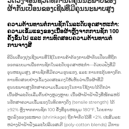
ວັດວົງຈອນຊີວິດທີ່ກຳນົດຄຸນນະພາບຂອງ
ຜ້າກັນເປື່ອນຂອງເຊີຟທີ່ມີຄຸນນະພາບສູງ
ຄວາມຕ້ານທານຕໍ່ການຊັກໃນລະດັບອຸດສາຫະກຳ:
ຄວາມເຂັ້ມແຂງຂອງເນື້ອຜ້າຫຼັງຈາກການຊັກ 100
ຄັ້ງຂຶ້ນໄປ ແລະ ການທົດສອບຄວາມຕ້ານທານຕໍ່
ການຈາງສີ
ຄິວິນເຄື່ອງປຸງເຊີງພານທີ່ໃຊ້ໃນການຄ້າຕ້ອງການຜ້າກັນເປື່ອນທີ່ຖືກ
ອອກແບບມາເພື່ອການຊັກໃນລະດັບອຸດສາຫະກຳ—ດ້ວຍວຟັງທີ່ມີ
ອຸນຫະພູມສູງ, ສານຊັກທີ່ມີຄວາມຮຸນແຮງ, ແລະ ການກະຕຸ້ນທາງກົກ.
ການທົດສອບຢ່າງເຂັ້ມງວດສະແດງໃຫ້ເຫັນວ່າເນື້ອຜ້າທີ່ມີ
ຄຸນນະພາບສູງຮັກສາຄວາມເຂັ້ມແຂງໃນການໃຊ້ງານໄດ້ດີກວ່າ
ເນື້ອຜ້າລະດັບເລີ່ມຕົ້ນຢ່າງຫຼວງຫຼາຍ. ເນື້ອຜ້າຝ້າຝ້າຝັ່ງທີ່ໜັກແຫນ້
ນຮັກສາຄວາມເຂັ້ມແຂງໃນທິດທາງດຶງ (tensile strength) ໄດ້
≥92% ຫຼັງຈາກການຊັກ 100 ຄັ້ງທີ່ອຸນຫະພູມ 180°F, ໂດຍການ
ຫຼຸດລົງຂອງຂະໜາດ (shrinkage) ຖືກຈຳກັດໄວ້ທີ່ <2%. ປະສົມລະ
ຫວ່າງຝ້າຝ້າຝັ່ງແລະໂປລີເອສເຕີ (poly-cotton blends) ມີການ