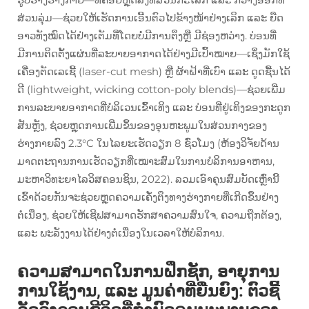
ສ່ວນລຸ່ມ—ຊ່ວຍໃຫ້ເຮັດການເອີ້ນຕົວໄປຂ້າງໜ້າຢ່າງເລິກ ແລະ ຍືດ
ອາວທັງໝົດໄດ້ຢ່າງເຕັມທີ່ໂດຍບໍ່ມີການຕຶງຫຼື ມີຊ່ອງຫວ່າງ. ບ່ອນທີ່
ມີການຕິດຕັ້ງແຜ່ນທີ່ລະບາຍອາກາດໄດ້ຢ່າງມີເປົ້າໝາຍ—ເຊິ່ງມັກໃຊ້
ເຄື່ອງຕັດເລເຊີ້ (laser-cut mesh) ຫຼື ຜ້າຝ້າທີ່ເບົາ ແລະ ດູດຊື້ນໄດ້
ດີ (lightweight, wicking cotton-poly blends)—ຊ່ວຍເພີ່ມ
ການລະບາຍອາກາດທີ່ບໍລິເວນເຂົ້າເທິງ ແລະ ບ່ອນທີ່ຢູ່ເທິງຂອງກະດູກ
ສັນຫຼັງ, ຊ່ວຍຫຼຸດການເພີ່ມຂຶ້ນຂອງອຸນຫະພູມໃນສ່ວນກາງຂອງ
ຮ່າງກາຍລົງ 2.3°C ໃນໄລຍະເຮັດວຽກ 8 ຊົ່ວໂມງ (ຫ້ອງວິຈັຍດ້ານ
ມາດຕະຖານການເຮັດວຽກທີ່ເໝາະສົມໃນການບໍລິການອາຫານ,
ມະຫາວິທະຍາໄລວິສຄອນຊິນ, 2022). ລວມເອົາຄຸນສົມບັດເຫຼົ່ານີ້
ເຂົ້າດ້ວຍກັນຈະຊ່ວຍຫຼຸດຄວາມເຄັ່ງຕຶງທາງຮ່າງກາຍທີ່ເກີດຂຶ້ນຢ່າງ
ຕໍ່ເນື່ອງ, ຊ່ວຍໃຫ້ເຊີຟສາມາດຮັກສາຄວາມສົນໃຈ, ຄວາມຖືກຕ້ອງ,
ແລະ ພະລັງງານໄດ້ຢ່າງຕໍ່ເນື່ອງໃນເວລາໃຫ້ບໍລິການ.
ຄວາມສາມາດໃນການຝຶກຊັກ, ອາຍຸການ
ການໃຊ້ງານ, ແລະ ມູນຄ່າທີ່ຍືນຍົງ: ຕົວຊີ້