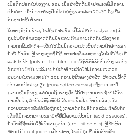
ເມື່ອຖືກຟອກໃນໂຮງງານ ແລະ ເມື່ອສຳຜັດກັບນ້ຳຢາຟອກທີ່ມີຄວາມ
ເປັນດ່າງ, ເຊິ່ງມັກຈະຕ້ອງປິ່ນປົວໃໝ່ຫຼັງຈາກຟອກ 20–30 ຄັ້ງເພື່ອ
ຮັກສາປະສິດທິພາບ.
ໃນທາງກົງກັນຂ້າມ, ໄຍສັງເຄາະເຊັ່ນ: ເປີລີເອີສເຕີ (polyester) ມີ
ຄຸນສົມບັດທຳມະຊາດທີ່ກັນນ້ຳ ແລະ ຕ້ານການເກີດຄື້ນເນື່ອງຈາກ
ການດູດຊຶມນ້ຳຕ່ຳ—ເຮັດໃຫ້ມັນມີຄວາມເປີດເຜີຍຕໍ່ການຄົງຄ້າງຂອງ
ນ້ຳຈີ່, ນ້ຳມັນ, ຫຼື ຂອງເຫຼວທີ່ມີສີ. ການປະສົມລະຫວ່າງໄຍໂປລີເອີສເຕີ
ແລະ ໄຍຝ້າ (poly-cotton blend) ນຳໃຊ້ຂໍ້ດີນີ້ເພື່ອປົກປ້ອງ ແຕ່ຍັງ
ຮັກສາໄຍຝ້າໃນປະລິມານທີ່ພໍເທົ່າທີ່ຈະເຮັດໃຫ້ມີຄວາມສະດວກ
ສະບາຍໃນການຫາຍໃຈ ແລະ ຄວາມຮູ້ສຶກທາງສຳຜັດ. ຜ້າແຜ່ນຝ້າທີ່
ເຮັດຈາກຝ້າຢ່າງດຽວ (pure cotton canvas) ເຖິງແມ່ນຈະມີ
ຄວາມໝັ້ນຄົງສູງ, ແຕ່ກໍດູດຊຶມຂອງຫຼົ່ນໄດ້ຢ່າງງ່າຍດາຍ ຖ້າບໍ່ໄດ້ຮັບ
ການປິ່ນປົວ; ສຳລັບເວີຊັ່ນທີ່ບໍ່ໄດ້ຮັບການປິ່ນປົວ, ຈຳເປັນຕ້ອງເຮັດ
ຄວາມສະອາດທັນທີເພື່ອຫຼີກລ່ຽງການເກີດຄື້ນທີ່ຕິດແໜ້ນ. ສຳລັບຄິດ
ເຄີນທີ່ມີການກະຈາຍຂອງນ້ຳຈີ່ທີ່ມີຄວາມເປັນເປັກ (acidic sauces),
ນ້ຳມັນທີ່ຖືກເຮັດໃຫ້ເປັນເອມູລຊັ່ນ (emulsified oils), ຫຼື ນ້ຳຜັກ-
ໝາກໄມ້ (fruit juices) ເປັນປະຈຳ, ໄຍທີ່ມີຄຸນສົມບັດຕ້ານຄື້ນ