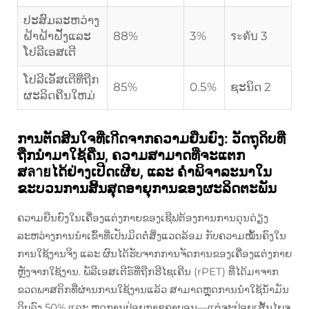
ປະສົມລະຫວ່າງ
ຝ້າຝ້າຝັ່ງແລະ
88%
3%
ระดับ 3
ໂປລີເອສເຕີ
ໂປລີເອັສເຕີທີ່ຖືກ
85%
0.5%
ຊະນິດ 2
ຜະລິດຄືນໃຫມ່
ການຕັດສິນໃຈທີ່ເกີດຈາກຄວາມຍືນຍົງ: ວັດຖຸດິບທີ່
ຖືກນຳມາໃຊ້ຄືນ, ຄວາມສາມາດທີ່ຈະແຕກ
ສลายໄດ້ຢ່າງເປີດເຜີຍ, ແລະ ຄຳພິຈາລະນາໃນ
ຂະບວນການສິ້ນສຸດອາຍຸການຂອງຜະລິດຕະພັນ
ຄວາມຍືນຍົງໃນເຄື່ອງແຕ່ງກາຍຂອງເຊີຟຕ້ອງການການດຸນດ່ຽງ
ລະຫວ່າງການນຳເຂົ້າທີ່ເປັນມິດຕໍ່ສິ່ງແວດລ້ອມ ກັບຄວາມໝັ້ນຄົງໃນ
ການໃຊ້ງານຈິງ ແລະ ຜົນໄດ້ຮັບຈາກການຈັດການຂອງເຄື່ອງແຕ່ງກາຍ
ຫຼັງຈາກໃຊ້ງານ. ພັລີເອສເຕີຣ໌ທີ່ຖືກຮີໄຊເຄີນ (rPET) ທີ່ໄດ້ມາຈາກ
ຂວດພາສຕິກທີ່ຜ່ານການໃຊ້ງານແລ້ວ ສາມາດຫຼຸດການນຳໃຊ້ນ້ຳມັນ
ດິບລົງ 50% ແລະ ຫຼຸດການປ່ອຍກາຊຄາບອນ—ແຕ່ຈະປ່ອຍເສັ້ນໄຍຈຸ