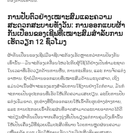
ຕ້ອງການເທົ່ານັ້ນ.
ການປັບຕົວຢ່າງເໝາະສົມແລະຄວາມ
ສະດວກສະບາຍທັງວັນ: ການອອກແບບຜ້າ
ກັນເປື່ອນຂອງເຊີຟທີ່ເໝາະສົມສຳລັບການ
ເຮັດວຽກ 12 ຊົ່ວໂມງ
ຜ້າກັນເປື່ອນຂອງເຊີຟມືອາຊີບຈະຕ້ອງເຮັດຫຼາຍກວ່າການປ້ອງກັນ
ເທົ່ານັ້ນ—ມັນຈະຕ້ອງເคลື່ອນໄຫວໄປກັບຜູ້ໃຊ້ໄດ້ຢ່າງເປັນທຳມະຊາດ
ໃນເວລາທີ່ເຮັດວຽກດ້ານການຫັ່ນ, ການກະເທືອນ, ແລະ ການຈັດແຕ່ງ
ອາຫານ. ຖ້າບໍ່ມີການອອກແບບທີ່ເໝາະສົມດ້ານມະນຸດສາດ, ເຖິງ
ແມ່ນວ່າເນື້ອຜ້າຈະແຂງແຮງສຳລັບການໃຊ້ງານຢ່າງໃດກໍຕາມ, ມັນກໍ
ຈະກາຍເປັນອຸປະກອນທີ່ເຮັດໃຫ້ເກີດຄວາມເສຍປຽນ. ລະບົບການປັບ
ແຕ່ງເຂັມຂາດ, ຮູບຮ່າງທີ່ຖືກອອກແບບໃຫ້ເຂົ້າກັບຮູບຮ່າງຮ່າງກາຍ,
ແລະ ການປະກອບເຂົ້າກັບແຜ່ນທີ່ອາດສາມາດລະບາຍອາກາດໄດ້ດີ
ຈະປ່ຽນຜ້າກັນເປື່ອນຈາກເຄື່ອງນຸ່ງທີ່ເປັນພຽງແຕ່ການຄຸມບັງເທົ່ານັ້ນ
ໃຫ້ເປັນເຄື່ອງມືທີ່ຊ່ວຍເພີ່ມປະສິດທິພາບ ໂດຍການຫຼຸດຜ່ອນຄວາມ
ເໝື່ອຍລ້າ ແລະ ເຮັດໃຫ້ການເຮັດວຽກມີປະສິດທິພາບສູງສຸດ.