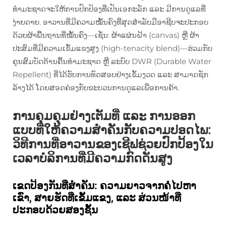
ທຳມະຊາດຈະໃຫ້ການປົກປ້ອງທີ່ເປັນເອກະລັກ ແລະ ມີການດູແລທີ່
ງ່າຍດາຍ. ອາວານທີ່ມີຄວາມໝັ້ນຄົງທີ່ສຸດສຳລັບມືອາຊີບຈະປະກອບ
ດ້ວຍຜ້າພື້ນຖານທີ່ໝັ້ນຄົງ—ເຊັ່ນ: ຜ້າແຜ່ນຝ້າ (canvas) ຫຼື ຜ້າ
ປະສົມທີ່ມີຄວາມເຂັ້ມແຂງສູງ (high-tenacity blend)—ຮ່ວມກັບ
ຄຸນສົມບັດຕ້ານຄື້ນທຳມະຊາດ ຫຼື ລະບົບ DWR (Durable Water
Repellent) ທີ່ໄດ້ຮັບການທົດສອບຢ່າງເຂັ້ມງວດ ແລະ ສາມາດຊັກ
ລ້າງໄດ້ ໂດຍສອດຄ່ອງກັບຂະບວນການດູແລເພື່ອການຄ້າ.
ການຄຸມຄຸມຢ່າງເຕັມທີ່ ແລະ ການອອກ
ແບບທີ່ໃຫ້ຄວາມສຳຄັນກັບຄວາມປອດໄພ:
ວິທີການທີ່ອາວານຂອງເຊີຟຊ່ວຍປົກປ້ອງໃນ
ເວລາບໍລິການທີ່ມີຄວາມກົດດັນສູງ
ເຂດປ້ອງກັນທີ່ສຳຄັນ: ຄວາມຍາວຈາກຄໍໄປຫາ
ເຂົ່າ, ສາຍຮັດທີ່ເຂັ້ມແຂງ, ແລະ ສ່ວນໜ້າທີ່
ປະກອບດ້ວຍສອງຊັ້ນ