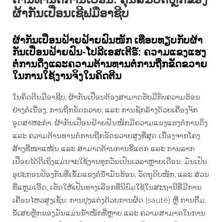
ຜ້າກັນເປື່ອນເຊີຟມືອາຊີບ
ຜ້າກັນເປື່ອນຝ້າຍຝ້າຍຝົນໜັກ ເທືອບທຽບກັບຜ້າ
ກັນເປື່ອນຝ້າຍຝົນ-ໂປລີເອສເຕີຣ໌: ຄວາມແຂງແຮງ
ຕໍ່ການດຶງແລະຄວາມຕ້ານທານຕໍ່ການຖືກຂັດຂວາຍ
ໃນການໃຊ້ງານຈິງໃນຄິດຕີນ
ໃນຄິດຕີນມືອາຊີບ, ຜ້າກັນເປື່ອນຕ້ອງສາມາດຮັບມືກັບຄວາມຮ້ອນ
ຢ່າງຕໍ່ເນື່ອງ, ການຖືກຂັດຂວາຍ, ແລະ ການຊັກລ້າງດ້ວຍເຄື່ອງຈັກ
ອຸດສາຫະກຳ. ຜ້າກັນເປື່ອນຝ້າຍຝົນໜັກມີຄວາມແຂງແຮງຕໍ່ການດຶງ
ແລະ ຄວາມຕ້ານທານຕໍ່ການຖືກຂັດຂວາຍສູງທີ່ສຸດ ເນື່ອງຈາກໂຄງ
ສ້າງທີ່ໜາແໜ້ນ ແລະ ສາມາດຕ້ານການຂີ້ແຕກ ແລະ ການລາກ
ເປື່ອຍໄດ້ດີເຖິງແມ່ນຈະໃຊ້ງານທຸກວັນເປັນເວລາຫຼາຍເດືອນ. ມັນເປັນ
ອຸປະກອນປ້ອງກັນທີ່ເຂັ້ມແຂງຕໍ່ນ້ຳມັນຮ້ອນ, ວັດຖຸດິບໜັກ, ແລະ ສ່ວນ
ທີ່ແຫຼມເອີ້ດ, ເຮັດໃຫ້ເປັນທາງເລືອກທີ່ນິຍົມໃຊ້ໃນສະຖານີທີ່ມີການ
ເຄື່ອນໄຫວສູງເຊັ່ນ: ການປຸງແຕ່ງດ້ວຍການຜັດ (sauté) ຫຼື ການຕີ່ມ.
ຂໍ້ເສຍຫຼັກຂອງມັນແມ່ນນ້ຳໜັກທີ່ຫຼາຍ ແລະ ຄວາມສາມາດໃນການ