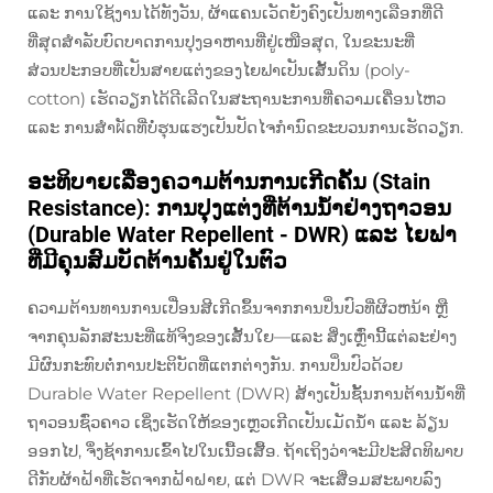
ແລະ ການໃຊ້ງານໄດ້ທັງວັນ, ຜ້າແຄນເວັດຍັງຄົງເປັນທາງເລືອກທີ່ດີ
ທີ່ສຸດສຳລັບບົດບາດການປຸງອາຫານທີ່ຢູ່ເໜືອສຸດ, ໃນຂະນະທີ່
ສ່ວນປະກອບທີ່ເປັນສາຍແຕ່ງຂອງໄຍຟາເປັນເສັ້ນດິນ (poly-
cotton) ເຮັດວຽກໄດ້ດີເລີດໃນສະຖານະການທີ່ຄວາມເຄື່ອນໄຫວ
ແລະ ການສຳผັດທີ່ບໍ່ຮຸນແຮງເປັນປັດໄຈກຳນົດຂະບວນການເຮັດວຽກ.
ອະທິບາຍເລື່ອງຄວາມຕ້ານການເກີດຄັ້ນ (Stain
Resistance): ການປຸງແຕ່ງທີ່ຕ້ານນ້ຳຢ່າງຖາວອນ
(Durable Water Repellent - DWR) ແລະ ໄຍຟາ
ທີ່ມີຄຸນສົມບັດຕ້ານຄັ້ນຢູ່ໃນຕົວ
ຄວາມຕ້ານທານການເປື່ອນສີເກີດຂຶ້ນຈາກການປິ່ນປົວທີ່ຜິວຫນ້າ ຫຼື
ຈາກຄຸນລັກສະນະທີ່ແທ້ຈິງຂອງເສັ້ນໃຍ—ແລະ ສິ່ງເຫຼົ່ານີ້ແຕ່ລະຢ່າງ
ມີຜົນກະທົບຕໍ່ການປະຕິບັດທີ່ແຕກຕ່າງກັນ. ການປິ່ນປົວດ້ວຍ
Durable Water Repellent (DWR) ສ້າງເປັນຊັ້ນການຕ້ານນ້ຳທີ່
ຖາວອນຊົ່ວຄາວ ເຊິ່ງເຮັດໃຫ້ຂອງເຫຼວເກີດເປັນເມັດນ້ຳ ແລະ ລ້ຽນ
ອອກໄປ, ຈຶ່ງຊ້າການເຂົ້າໄປໃນເນື້ອເສື້ອ. ຖ້າເຖິງວ່າຈະມີປະສິດທິພາບ
ດີກັບຜ້າຝ້າທີ່ເຮັດຈາກຝ້າຝາຍ, ແຕ່ DWR ຈະເສື່ອມສະພາບລົງ