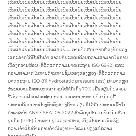
ເປັນເປັນເປັນເປັນເປັນເປັນເປັນເປັນເປັນເປັນເປັນເປັນເປັນເປັນເປັນ
ເປັນເປັນເປັນເປັນເປັນເປັນເປັນເປັນເປັນເປັນເປັນເປັນເປັນເປັນເປັນ
ເປັນເປັນເປັນເປັນເປັນເປັນເປັນເປັນເປັນເປັນເປັນເປັນເປັນເປັນເປັນ
ເປັນເປັນເປັນເປັນເປັນເປັນເປັນເປັນເປັນເປັນເປັນເປັນເປັນເປັນເປັນ
ເປັນເປັນເປັນເປັນເປັນເປັນເປັນເປັນເປັນເປັນເປັນເປັນເປັນເປັນເປັນ
ເປັນເປັນເປັນເປັນເປັນເປັນເປັນເປັນເປັນເປັນເປັນເປັນເປັນເປັນເປັນ
ເປັນເປັນເປັນເປັນເປັນເປັນເປັນເປັ...... ການທົດສອບຈາກຫ້ອງທົດລອງ
ເອກະລາດໄດ້ຢືນຢັນວ່າ ອາວຍທີ່ປະກອບດ້ວຍຄວາມສາມາດໃນການ
ເບື່ອງຄວາມຮ້ອນ (ທີ່ວັດແທກຕາມມາດຕະຖານ ISO 6942) ແລະ
ຄວາມສາມາດໃນການຕ້ານການຊຶມຂອງຂອງຫຼວງ (ທີ່ວັດແທກຕາມ
ມາດຕະຖານ ISO 811 hydrostatic pressure test) ສາມາດຫຼຸດ
ຜ່ອນຄວາມຮ້າຍແຮງຂອງການໄໝ້ໄດ້ເຖິງ 70% ເມື່ອທຽບກັບອາວຍ
ທີ່ເຮັດຈາກຝ້າຍຝາກທຳມະດາ. ມາດຕະຖານການປ້ອງກັນຄູ່ນີ້
ປະກອບດ້ວຍການປ້ອງກັນທັງສອງດ້ານ ດຽວນີ້ໄດ້ຖືກປະກອບເຂົ້າໃນ
ຄຳແນະນຳ ANSI/ISEA 105-2022 ສຳລັບອຸປະກອນປ້ອງກັນສ່ວນ
ບຸກຄົນ (PPE) ດ້ານການປຸງແຕ່ງອາຫານ, ເຊິ່ງເປັນການເນັ້ນເຖິງ
ຄວາມຈຳເປັນດ້ານການດຳເນີນງານ—ບໍ່ແມ່ນພຽງແຕ່ຄວາມ