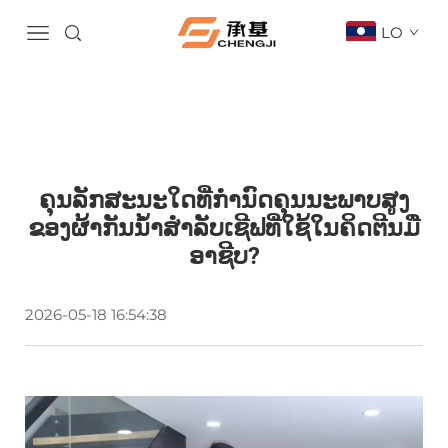
LO
ຄຸນລັກສະນະໃດທີ່ກຳນົດຄຸນນະພາບສູງ
ຂອງຜ້າກັນນ້ຳສຳລັບເຊີຟທີ່ໃຊ້ໃນຄິດຕີນມື
ອາຊີບ?
2026-05-18 16:54:38