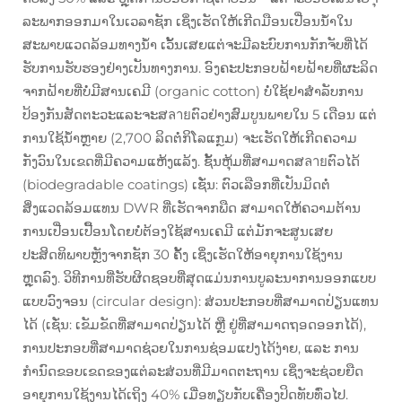
ລະພາກອອກມາໃນເວລາຊັກ ເຊິ່ງເຮັດໃຫ້ເກີດມືອນເປື່ອນນ້ຳໃນ
ສະພາບແວດລ້ອມທາງນ້ຳ ເວັ້ນເສຍແຕ່ຈະມີລະບົບການກັກຈັບທີ່ໄດ້
ຮັບການຮັບຮອງຢ່າງເປັນທາງການ. ອົງຄະປະກອບຝ້າຍຝ້າຍທີ່ຜະລິດ
ຈາກຝ້າຍທີ່ບໍ່ມີສານເຄມີ (organic cotton) ບໍ່ໃຊ້ຢາສຳລັບການ
ປ້ອງກັນສັດຕະວະແລະຈະສลายຕົວຢ່າງສົມບູນພາຍໃນ 5 ເດືອນ ແຕ່
ການໃຊ້ນ້ຳຫຼາຍ (2,700 ລິດຕໍ່ກິໂລແກຼມ) ຈະເຮັດໃຫ້ເກີດຄວາມ
ກັງວົນໃນເຂດທີ່ມີຄວາມແຫ້ງແລ້ງ. ຊັ້ນຫຸ້ມທີ່ສາມາດສลายຕົວໄດ້
(biodegradable coatings) ເຊັ່ນ: ຕົວເລືອກທີ່ເປັນມິດຕໍ່
ສິ່ງແວດລ້ອມແທນ DWR ທີ່ເຮັດຈາກພືດ ສາມາດໃຫ້ຄວາມຕ້ານ
ການເປື່ອນເປື້ອນໂດຍບໍ່ຕ້ອງໃຊ້ສານເຄມີ ແຕ່ມັກຈະສູນເສຍ
ປະສິດທິພາບຫຼັງຈາກຊັກ 30 ຄັ້ງ ເຊິ່ງເຮັດໃຫ້ອາຍຸການໃຊ້ງານ
ຫຼຸດລົງ. ວິທີການທີ່ຮັບຜິດຊອບທີ່ສຸດແມ່ນການບູລະນາການອອກແບບ
ແບບວົງຈອນ (circular design): ສ່ວນປະກອບທີ່ສາມາດປ່ຽນແທນ
ໄດ້ (ເຊັ່ນ: ເຂັມຂັດທີ່ສາມາດປ່ຽນໄດ້ ຫຼື ຢູ່ທີ່ສາມາດຖອດອອກໄດ້),
ການປະກອບທີ່ສາມາດຊ່ວຍໃນການຊ່ອມແປງໄດ້ງ່າຍ, ແລະ ການ
ກຳນົດຂອບເຂດຂອງແຕ່ລະສ່ວນທີ່ມີມາດຕະຖານ ເຊິ່ງຈະຊ່ວຍຍືດ
ອາຍຸການໃຊ້ງານໄດ້ເຖິງ 40% ເມື່ອທຽບກັບເຄື່ອງປິດທັບທົ່ວໄປ.