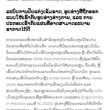
ລະບົບການປັບແຕ່ງເຂັມຂາດ, ຮູບຮ່າງທີ່ຖືກອອກ
ແບບໃຫ້ເຂົ້າກັບຮູບຮ່າງຮ່າງກາຍ, ແລະ ການ
ປະກອບເຂົ້າກັບແຜ່ນທີ່ອາດສາມາດລະບາຍ
ອາກາດໄດ້ດີ
ການອອກແບບທີ່ເໝາະສົມສຳລັບທຸກໆຄົນຈະລົ້ມເຫຼວໃຕ້ຄວາມ
ຕ້ອງການທີ່ແທ້ຈິງໃນຄິດເຄີຍ. ອາວານທີ່ມີຄຸນນະພາບສູງສຸດມີເຂັມ
ຂັດເອວທີ່ປັບໄດ້ຢ່າງເຕັມທີ່ດ້ວຍຫຼາກຫຼວງທີ່ແຮງແຂງ ຫຼື ເຄື່ອງຈັກປັບ
ລັອກແບບສະລາຍ (slide-lock mechanisms) ເຊິ່ງຊ່ວຍໃຫ້ປັບ
ຄວາມຕຶງໄດ້ຢ່າງແນ່ນອນເພື່ອປ້ອງກັນບໍ່ໃຫ້ອາວານຫຼຸ່ນ, ຂຶ້ນເທິງ, ຫຼື
ເຄື່ອນໄຫວໄປດ້ານຂ້າງເວລາເคลື່ອນໄຫວຢ່າງມີໄດນາມິກ. ຮູບແບບ
ການສວມທີ່ເປັນແບບຂ້າມຫຼັງ (cross-back) ຫຼື ແບບຫໍ້ອມ (wrap-
style) ຈະແຈກຢາຍນ້ຳໜັກຢ່າງເທົ່າທຽມກັນໄປທົ່ວບ່າ ແລະ
ສ່ວນເທິງຂອງຫຼັງ—ຊ່ວຍຫຼຸດຄວາມເຄັ່ງຕຶງຂອງຄໍລົງໄດ້ຈົນເຖິງ 40%
ເມື່ອທຽບກັບຮູບແບບທີ່ຜູກທີ່ຄໍທຳມະດາ (ວາລະສານ Ergonomics
in Practice, ເລ່ມທີ 14, 2023). ຮູບຮ່າງທີ່ຖືກອອກແບບໃຫ້ເຂົ້າກັບ
ຮູບຮ່າງຮ່າງກາຍ—ທີ່ຄ່ອຍຫຼຸດລົງທີ່ສ່ວນກະໂລ້ກ ແລະ ກວ້າງອອກທີ່