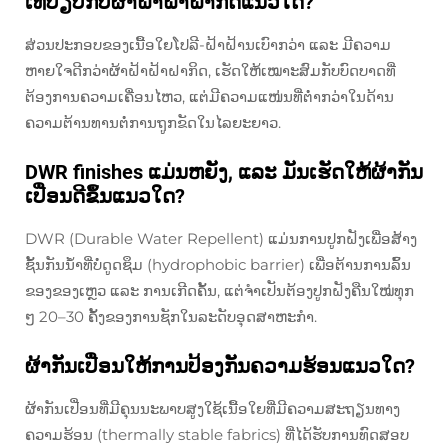
ເທີບຽບກັບຜ້າຝ້າຝ້າຝາກິດແນວໃດ?
ສ່ວນປະກອບຂອງເນື້ອໃຍໂປລີ-ຝ້າຝ້ານເບົາກວ່າ ແລະ ມີຄວາມ
ຫາຍໃຈດີກວ່າຜ້າຝ້າຝ້າຝາກິດ, ເຮັດໃຫ້ເໝາະສົມກັບບົດບາດທີ່
ຕ້ອງການຄວາມເຄື່ອນໄຫວ, ແຕ່ມີຄວາມແໜ່ນທີ່ຕ່ຳກວ່າໃນດ້ານ
ຄວາມຕ້ານທານຕໍ່ການຖູກຂັດໃນໄລຍະຍາວ.
DWR finishes ແມ່ນຫຍັງ, ແລະ ມັນເຮັດໃຫ້ຜ້າກັນ
ເປື່ອນດີຂຶ້ນແນວໃດ?
DWR (Durable Water Repellent) ແມ່ນການປູກຝັງເພື່ອສ້າງ
ຊັ້ນກັນນ້ຳທີ່ບໍ່ດູດຊຶມ (hydrophobic barrier) ເພື່ອຕ້ານການລົ້ນ
ຂອງຂອງເຫຼວ ແລະ ການເກີດຄັ້ນ, ແຕ່ຈຳເປັນຕ້ອງປູກຝັງຄືນໃໝ່ທຸກ
ໆ 20–30 ຄັ້ງຂອງການຊັກໃນລະດັບອຸດສາຫະກຳ.
ຜ້າກັນເປື່ອນໃຫ້ການປ້ອງກັນຄວາມຮ້ອນແນວໃດ?
ຜ້າກັນເປື່ອນທີ່ມີຄຸນນະພາບສູງໃຊ້ເນື້ອໃຍທີ່ມີຄວາມສະຖຽນທາງ
ຄວາມຮ້ອນ (thermally stable fabrics) ທີ່ໄດ້ຮັບການທົດສອບ