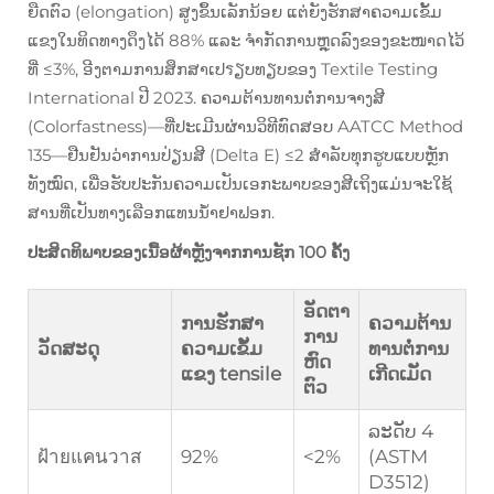
ຍືດຕົວ (elongation) ສູງຂຶ້ນເລັກນ້ອຍ ແຕ່ຍັງຮັກສາຄວາມເຂັ້ມ
ແຂງໃນທິດທາງດຶງໄດ້ 88% ແລະ ຈຳກັດການຫຼຸດລົງຂອງຂະໜາດໄວ້
ທີ່ ≤3%, ອີງຕາມການສຶກສາເປรຽບທຽບຂອງ Textile Testing
International ປີ 2023. ຄວາມຕ້ານທານຕໍ່ການຈາງສີ
(Colorfastness)—ທີ່ປະເມີນຜ່ານວິທີທົດສອບ AATCC Method
135—ຢືນຢັນວ່າການປ່ຽນສີ (Delta E) ≤2 ສຳລັບທຸກຮູບແບບຫຼັກ
ທັງໝົດ, ເພື່ອຮັບປະກັນຄວາມເປັນເອກະພາບຂອງສີເຖິງແມ່ນຈະໃຊ້
ສານທີ່ເປັນທາງເລືອກແທນນ້ຳຢາຟອກ.
ປະສິດທິພາບຂອງເນື້ອຜ້າຫຼັງຈາກການຊັກ 100 ຄັ້ງ
ອັດຕາ
ການຮັກສາ
ຄວາມຕ້ານ
ການ
ວັດສະດຸ
ຄວາມເຂັ້ມ
ທານຕໍ່ການ
ຫົດ
ແຂງ tensile
ເກີດເມັດ
ຕົວ
ລະດັບ 4
ฝ้ายแคนวาส
92%
<2%
(ASTM
D3512)