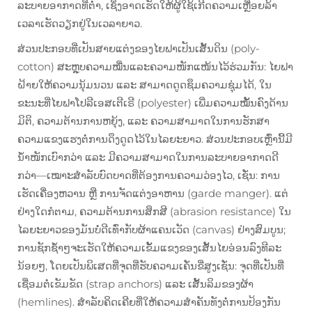
ລະບາຍອາກາດທີ່ຕ່ຳ, ເຊິ່ງອາດເຮັດໃຫ້ຜູ້ໃຊ້ເກີດຄວາມເຫຼື່ອຍລ້າ
ເວລາເຮັດວຽກຢູ່ໃນເວລາຍາວ.
ສ່ວນປະກອບທີ່ເປັນສາຍແຕ່ງຂອງໄຍຟາເປັນເສັ້ນດິນ (poly-
cotton) ສະຫຼຸບຄວາມໝື່ນແລະຄວາມໜັກແໜ້ນໄວ້ຮ່ວມກັນ: ໄຍຟາ
ຝ້າຍໃຫ້ຄວາມນຸ້ມນວນ ແລະ ສາມາດດູດຊຶມຄວາມຊຸ່ມໄດ້, ໃນ
ຂະນະທີ່ໄຍຟາໂປລີເອສເຕີເຣີ (polyester) ເພີ່ມຄວາມໝັ້ນຄົງດ້ານ
ມິຕິ, ຄວາມຕ້ານການຫຍຸ້ງ, ແລະ ຄວາມສາມາດໃນການຮັກສາ
ຄວາມແຂງແຮງຕໍ່ການດຶງດູດໄວ້ໃນໄລຍະຍາວ. ສ່ວນປະກອບເຫຼົ່ານີ້ມີ
ນ້ຳໜັກເບົາກວ່າ ແລະ ມີຄວາມສາມາດໃນການລະບາຍອາກາດດີ
ກວ່າ—ເໝາະສຳລັບບົດບາດທີ່ຕ້ອງການຄວາມວ່ອງໄວ, ເຊັ່ນ: ການ
ເຮັດເຄື່ອງຫວານ ຫຼື ການຈັດແຕ່ງອາຫານ (garde manger). ແຕ່
ຢ່າງໃດກໍຕາມ, ຄວາມຕ້ານການສຶກສີ (abrasion resistance) ໃນ
ໄລຍະຍາວຂອງມັນບໍ່ດີເທົ່າກັບຜ້າແຄນເວັດ (canvas) ຢ່າງສົມບູນ;
ການຊັກຊ້ຳໆຈະເຮັດໃຫ້ຄວາມເຂັ້ມແຂງຂອງເສັ້ນໄຍອ່ອນລົງທີລະ
ນ້ອຍໆ, ໂດຍເປັນພິເສດທີ່ຈຸດທີ່ຮັບຄວາມເຄັ່ນຂີ່ສູງເຊັ່ນ: ຈຸດທີ່ເປັນທີ່
ເຊື່ອມຕໍ່ເຂັມຂັດ (strap anchors) ແລະ ເສັ້ນລິມຂອງຜ້າ
(hemlines). ສຳລັບຄິດເຄີຍທີ່ໃຫ້ຄວາມສຳຄັນທັງຕໍ່ການປ້ອງກັນ