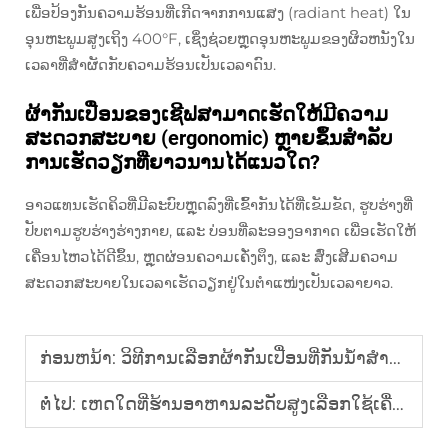
ເພື່ອປ້ອງກັນຄວາມຮ້ອນທີ່ເກີດຈາກການແສງ (radiant heat) ໃນ
ອຸນຫະພູມສູງເຖິງ 400°F, ເຊິ່ງຊ່ວຍຫຼຸດອຸນຫະພູມຂອງຜິວຫນັງໃນ
ເວລາທີ່ສຳຜັດກັບຄວາມຮ້ອນເປັນເວລາດົນ.
ຜ້າກັນເປື່ອນຂອງເຊີຟສາມາດເຮັດໃຫ້ມີຄວາມ
ສະດວກສະບາຍ (ergonomic) ຫຼາຍຂຶ້ນສຳລັບ
ການເຮັດວຽກທີ່ຍາວນານໄດ້ແນວໃດ?
ອາວແທນເຮັດຄິວທີ່ມີລະບົບຫຼຸດລົງທີ່ເຂົ້າກັນໄດ້ທີ່ເຂັມຂັດ, ຮູບຮ່າງທີ່
ປັບຕາມຮູບຮ່າງຮ່າງກາຍ, ແລະ ບ່ອນທີ່ລະອອງອາກາດ ເພື່ອເຮັດໃຫ້
ເຄື່ອນໄຫວໄດ້ດີຂຶ້ນ, ຫຼຸດຜ່ອນຄວາມເຄັ່ງຕຶງ, ແລະ ສົ່ງເສີມຄວາມ
ສະດວກສະບາຍໃນເວລາເຮັດວຽກຢູ່ໃນຕຳແໜ່ງເປັນເວລາຍາວ.
ກ່ອນຫນ້າ:
ວິທີການເລືອກຜ້າກັນເປື່ອນທີ່ກັນນ້ຳສຳລັບເດັກນ້ອຍເພື່ອໃຊ້ໃນການເຮັດສິລະປະ ແລະ ການປຸງແຕ່ງອາຫານທີ່ເຕັມໄປດ້ວຍຄວາມສຸກ?
ຕໍ່ໄປ:
ເຫດໃດທີ່ຮ້ານອາຫານລະດັບສູງເລືອກໃຊ້ເຄື່ອງປິດກັ້ນອາຫານທີ່ສັ່ງຕັດເປັນພິເສດ?