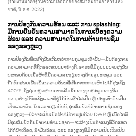
(รายงานมาตรฐานความปลอดภัยของสมาคมร้านอาหารแห่ง
ชาติ, ปี ค.ศ. 2022)
ການປ້ອງກັນຄວາມຮ້ອນ ແລະ ການ splashing:
ມີການຢືນຢັນຄວາມສາມາດໃນການເບື່ອງຄວາມ
ຮ້ອນ ແລະ ຄວາມສາມາດໃນການຕ້ານການຊຶມ
ຂອງຂອງຫຼວງ
ການປ້ອງກັນທີ່ແທ້ຈິງນັ້ນເກີນກວ່າການຄຸມຄຸມເທົ່ານັ້ນ—ມັນຕ້ອງການ
ຄວາມສາມາດທີ່ຖືກອອກແບບມາຢ່າງດີ. ອາວຍທີ່ມີຄຸນນະພາບສູງນັ້ນ
ປະກອບດ້ວຍເນື້ອຜ້າທີ່ມີຄວາມສະຖຽນທາງດ້ານອຸນຫະພູມ ແລະ
ຖືກທົດສອບເພື່ອເບື່ອງຄວາມຮ້ອນທີ່ເກີດຈາກການເຜົາໄຟໄດ້ສູງເຖິງ
400°F, ຊຶ່ງຊ່ວຍຫຼຸດຜ່ອນການເພີ່ມຂຶ້ນຂອງອຸນຫະພູມຂອງຜິວ
лицаຢ່າງມີນັກເຖິງເວລາທີ່ຢູ່ໃກ້ກັບເຜົາໄຟເປີດ ຫຼື ປະຕູເຕົາອົບເປີດ
ເປັນເວລາດົນ. ໃນເວລາດຽວກັນນີ້, ຄຸນສົມບັດທີ່ຕ້ານການຊຶມຂອງ
ຂອງຫຼວງ—ບໍ່ວ່າຈະເປັນເນື້ອຜ້າທີ່ມີການປູບດ້ວຍ DWR ຫຼື ເນື້ອໄຍທີ່
ມີຄຸນສົມບັດກັນນ້ຳຕາມທຳມະຊາດ—ຈະສ້າງເປັນກຳແພງທີ່ວັດແທກ
ໄດ້ຕໍ່ນ້ຳເດືອດ, ນ້ຳມັນຮ້ອນ, ແລະ ຂອງຫຼວງທີ່ມີຄວາມເປັນເປັນເປັນ