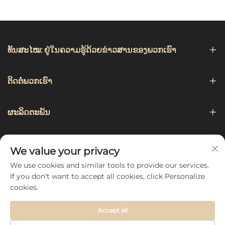
ທັນສະໄໝ: ຢູ່ໃນຄວາມຮູ້ດ້ວຍຂ່າວສານຂອງພວກເຮົາ
ຕິດຕໍ່ພວກເຮົາ
ຜະລິດຕະພັນ
ການແນະນຳ
We value your privacy
We use cookies and similar tools to provide our services.
ຕິດຕາມພວກເຮົາ
If you don't want to accept all cookies, click Personalize
cookies.
Accept all