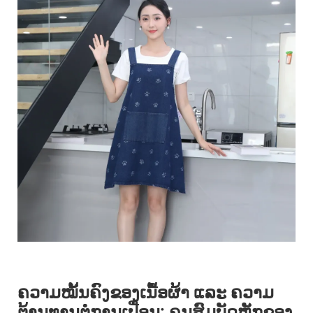
ຄວາມໝັ້ນຄົງຂອງເນື້ອຜ້າ ແລະ ຄວາມ
ຕ້ານທານຕໍ່ການເປື່ອນ: ຄຸນສົມບັດຫຼັກຂອງ