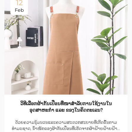
12
Feb
ວິທີເລືອກຜ້າກັນເປື່ອນທີ່ໜາສຳລັບການໃຊ້ງານໃນ
ອຸດສາຫະກຳ ແລະ ຂອງໃນຄິດຕະເລນ?
ດ້ວຍຄວາມນຸ້ມນວນແລະຄວາມສະດວກສະບາຍທີ່ເກີດຂື້ນຕາມ
ທຳມະຊາດ, ນ້ຳໜັກຂອງຜ້າກັນເປື່ອນທີ່ເຮັດຈາກຜ້າຝ້າຍຝ້າຍຝ້າຍ