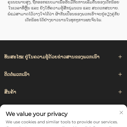
ຄຸນນະພາບສູງ, ຖືກອອກແບບມາເພື່ອຮັບມືກັບການເລີ່ມຕົ້ນຂອງເດັກນ້ອຍ
ໃນເວລາທີ່ຫຼິ້ນ ແລະ ຍັງໃຫ້ຄວາມຮູ້ສຶກນຸ່ມນວນ ແລະ ສະດວກສະບາຍ.
ພໍ່ແມ່ສາມາດໄວ້ວາງໃຈໄດ້ວ່າ ຜ້າກັນເປື່ອນຂອງພວກເຮົາຈະຢູ່ຄຽງຄູ່ກັບ
ເດັກນ້ອຍໄດ້ຢ່າງຍາວນານໃນທຸກໆການຜະຈົນໄພ.
ທັນສະໄໝ: ຢູ່ໃນຄວາມຮູ້ດ້ວຍຂ່າວສານຂອງພວກເຮົາ
ຕິດຕໍ່ພວກເຮົາ
ສິນຄ້າ
ການແນະນຳ
We value your privacy
We use cookies and similar tools to provide our services.