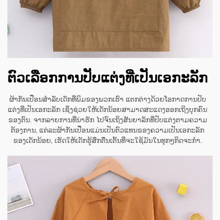
ຕົວເລືອກການປັບແຕ່ງທີ່ເປັນເອກະລັກ
ຜ້າກັນເປື່ອນສຳລັບເດັກທີ່ພິມຂອງພວກເຮົາ ແຕກຕ່າງດ້ວຍໂອກາດການປັບ
ແຕ່ງທີ່ເປັນເອກະລັກ ເຊິ່ງຊ່ວຍໃຫ້ເດັກນ້ອຍສາມາດສະແດງອອກເຖິງບຸກຄົນ
ຂອງຕົນ. ຈາກລາຍການທີ່ນ່າຮັກ ໄປຈົນເຖິງສັນຍາລັກທີ່ປັບແຕ່ງຕາມຄວາມ
ຕ້ອງການ, ແຕ່ລະຜ້າກັນເປື່ອນແມ່ນເປັນຕົວແທນຂອງຄວາມເປັນເອກະລັກ
ຂອງເດັກນ້ອຍ, ເຮັດໃຫ້ເດັກຮູ້ສຶກຕື່ນເຕັ້ນທີ່ຈະໃຊ້ມັນໃນທຸກໆກິດຈະກຳ.