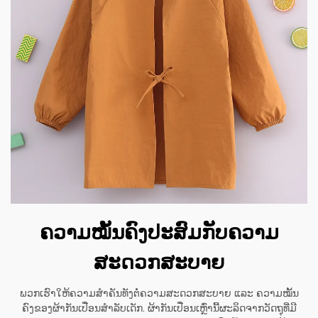
ຄວາມໝັ້ນຄົງປະສົມກັບຄວາມ
ສະດວກສະບາຍ
ພວກເຮົາໃຫ້ຄວາມສຳຄັນທັງຕໍ່ຄວາມສະດວກສະບາຍ ແລະ ຄວາມໝັ້ນ
ຄົງຂອງຜ້າກັນເປື່ອນສຳລັບເດັກ. ຜ້າກັນເປື່ອນເຫຼົ່ານີ້ຜະລິດຈາກວັດຖຸທີ່ມີ