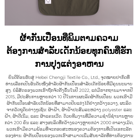
ຜ້າກັນເປື່ອນທີ່ພິມຕາມຄວາມ
ຕ້ອງການສຳລັບເດັກນ້ອຍທຸກຄົນທີ່ຮັກ
ການປຸງແຕ່ງອາຫານ
ຍິນດີຕ້ອນຮັບສູ່ Hebei Chengji Textile Co., Ltd., ຈຸດໝາຍປາກົດທີ່
ທ່ານເລືອກເປັນອັນດັບໜຶ່ງສຳລັບຜ້າກັນເປື່ອນສຳລັບເດັກນ້ອຍທີ່ມີຄຸນນະພາບ
ສູງ. ບໍລິສັດຂອງພວກເຮົາຖືກຈັດຕັ້ງຂຶ້ນໃນປີ 2022, ແຕ່ມີຮາກຖານມາຈາກປີ
2015, ມີປະສົບການຫຼາຍກວ່າ 10 ປີໃນການຜະລິດຜ້າກັນເປື່ອນ. ພວກເຮົາມີ
ຜ້າກັນເປື່ອນສຳລັບເດັກນ້ອຍທີ່ສາມາດປັບແຕ່ງໄດ້ຢ່າງກວ້າງຂວາງ, ຜະລິດ
ຈາກວັດຖຸດິບຕ່າງໆເຊັ່ນ: ຜ້າຝ້າ, ຜ້າຝ້າປະສົມລະຫວ່າງ polyester ແລະ
ຝ້າ, ຜ້າດີເນີມ, ແລະ ຜ້າແຄນເວີດ. ດ້ວຍທີມງານທີ່ມີຄວາມຊຳນິຊຳນານຫຼາຍ
ກວ່າ 200 ຄົນ ແລະ ສາງຜະລິດທີ່ກວ້າງຂວາງຫຼາຍກວ່າ 2000 ຕາລາງເມັດ,
ພວກເຮົາມີຄວາມພ້ອມທີ່ຈະຕອບສະຫນອງຄວາມຕ້ອງການທີ່ເປັນເອກະລັກ
ຂອງທ່ານ. ຜ້າກັນເປື່ອນຂອງພວກເຮົາສາມາດເພີ່ມສັນຍາລັກທີ່ທ່ານຕ້ອງການ