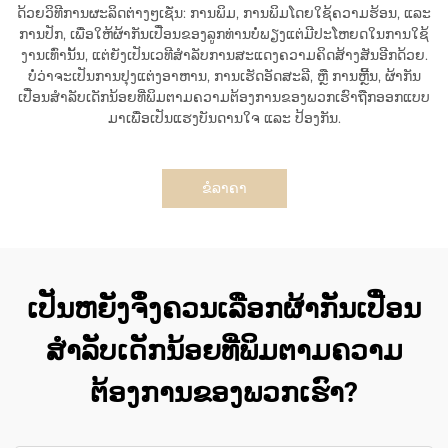
ດ້ວຍວິທີການຜະລິດຕ່າງໆເຊັ່ນ: ການພິມ, ການພິມໂດຍໃຊ້ຄວາມຮ້ອນ, ແລະ
ການປັກ, ເພື່ອໃຫ້ຜ້າກັນເປື່ອນຂອງລູກທ່ານບໍ່ພຽງແຕ່ມີປະໂຫຍດໃນການໃຊ້
ງານເທົ່ານັ້ນ, ແຕ່ຍັງເປັນເວທີສຳລັບການສະແດງຄວາມຄິດສ້າງສັນອີກດ້ວຍ.
ບໍ່ວ່າຈະເປັນການປຸງແຕ່ງອາຫານ, ການເຮັດອັດສະລີ, ຫຼື ການຫຼີ້ນ, ຜ້າກັນ
ເປື່ອນສຳລັບເດັກນ້ອຍທີ່ພິມຕາມຄວາມຕ້ອງການຂອງພວກເຮົາຖືກອອກແບບ
ມາເພື່ອເປັນແຮງບັນດານໃຈ ແລະ ປ້ອງກັນ.
ຂໍລາຄາ
ເປັນຫຍັງຈຶ່ງຄວນເລືອກຜ້າກັນເປື່ອນ
ສຳລັບເດັກນ້ອຍທີ່ພິມຕາມຄວາມ
ຕ້ອງການຂອງພວກເຮົາ?