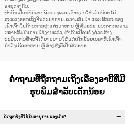
ອາຍຸຕ່າງກັນ.
ຜ້າກັນເປື່ອນທີ່ມີລາຍພິມຂອງພວກເຮົາຊ່ວຍໃຫ້ເດັກນ້ອຍໄດ້
ສະແດງອອກເຖິງຈິນຕະນາການ, ຄວາມສົນໃຈ ແລະ ທັກສະຂອງ
ເຂົາເຈົ້າໃນດ້ານການປຸງແຕ່ງອາຫານ ຫຼື ສິລະປະ. ນອກຈາກຄວາມ
ເໝາະສົມໃນການໃຊ້ງານແລ້ວ, ຜ້າກັນເປື່ອນຍັງຊ່ວຍສ້າງ
ປະສົບການທີ່ຈະຈື່ໄດ້ຍາວນານໃຫ້ແກ່ເດັກນ້ອຍເວລາທີ່ເຂົາເຈົ້າ
ກຳລັງເຮັດອາຫານ ຫຼື ສ້າງສິ່ງທີ່ເປັນສິລະປະ.
ຄຳຖາມທີ່ຖືກຖາມເຖິງເລື່ອງອາບີ້ທີ່ມີ
ຮູບພິມສຳລັບເດັກນ້ອຍ
ວັດຖຸຫຍັງທີ່ໃຊ້ໃນອາຍຸການຂອງເດັກ?