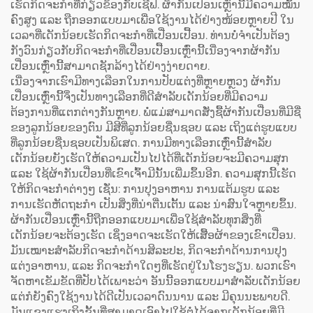
ເຮັດກິດຈະກຳທີ່ກ່ຽວຂ້ອງກັບເຊີຟ. ຜ້າກັນເປື່ອນເຫຼົ່ານີ້ມີຄວາມໝັ້ນ
ຄົງສູງ ແລະ ຖືກອອກແບບມາເພື່ອໃຊ້ງານໄດ້ຢ່າງໜ້ອຍຫຼາຍປີ ໃນ
ເວລາທີ່ເດັກນ້ອຍເຮັດກິດຈະກຳທີ່ເປື່ອນເປື້ອນ. ທ່ານບໍ່ຈຳເປັນຕ້ອງ
ກັງວົນກ່ຽວກັບກິດຈະກຳທີ່ເປື່ອນເປື້ອນເຫຼົ່ານີ້ເນື່ອງຈາກຜ້າກັນ
ເປື່ອນເຫຼົ່ານີ້ສາມາດຊັກລ້າງໄດ້ຢ່າງງ່າຍດາຍ.
ເນື່ອງຈາກເຮົາມີທາງເລືອກໃນການປັບແຕ່ງທີ່ຫຼາຍຫຼວງ ຜ້າກັນ
ເປື່ອນເຫຼົ່ານີ້ຈຶ່ງເປັນທາງເລືອກທີ່ດີສຳລັບເດັກນ້ອຍທີ່ມີຄວາມ
ຕ້ອງການທີ່ແຕກຕ່າງກັນຫຼາຍ. ພໍ່ແມ່ສາມາດສັ່ງຊື້ຜ້າກັນເປື່ອນທີ່ມີຊື່
ຂອງລູກນ້ອຍຂອງຕົນ ມີສີທີ່ລູກນ້ອຍຊື່ນຊອບ ແລະ ເຖິງແຕ່ຮູບແບບ
ທີ່ລູກນ້ອຍຊື່ນຊອບເປັນພິເສດ. ການມີທາງເລືອກເຫຼົ່ານີ້ສຳລັບ
ເດັກນ້ອຍຍັງເຮັດໃຫ້ຄວາມເປັນໄປໄດ້ທີ່ເດັກນ້ອຍຈະມີຄວາມສຸກ
ແລະ ໃຊ້ຜ້າກັນເປື່ອນທີ່ເຂົາເຈົ້າມີນັ້ນເພີ່ມຂຶ້ນອີກ. ຄວາມສຸກນີ້ເຮັດ
ໃຫ້ກິດຈະກຳຕ່າງໆ ເຊັ່ນ: ການປຸງອາຫານ ການແຕ້ມຮູບ ແລະ
ການເຮັດຫັດຖະກຳ ເປັນສິ່ງທີ່ນ່າຕື່ນເຕັ້ນ ແລະ ນ່າສົນໃຈຫຼາຍຂຶ້ນ.
ຜ້າກັນເປື່ອນເຫຼົ່ານີ້ຖືກອອກແບບມາເພື່ອໃຊ້ສຳລັບທຸກສິ່ງທີ່
ເດັກນ້ອຍຈະຕ້ອງເຮັດ ເຊິ່ງອາດຈະເຮັດໃຫ້ເສື້ອຜ້າຂອງເຂົາເປື່ອນ.
ມັນເໝາະສຳລັບກິດຈະກຳດ້ານສິລະປະ, ກິດຈະກຳດ້ານການປຸງ
ແຕ່ງອາຫານ, ແລະ ກິດຈະກຳໃດໆທີ່ເຮັດຢູ່ໃນໂຮງຮຽນ. ພວກເຮົາ
ຈັດຫາເຂັມຂັດທີ່ປັບໄດ້ເພາະວ່າ ອັນນີ້ອອກແບບມາສຳລັບເດັກນ້ອຍ
ແຕ່ກໍຍັງຄົງໃຊ້ງານໄດ້ດີເປັນເວລາດົນນານ ແລະ ມີຄຸນນະພາບດີ.
ມັນແຂງແຮງເຖິງຂັ້ນທີ່ສາມາດເອົາໄປໃຊ້ຕໍ່ໄດ້ຈາກເດັກນ້ອຍທີ່ມີ