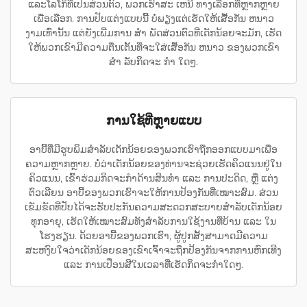
ແລະໂລໂກ້ທີ່ເປັນສ່ວນຕົວ, ພວກເຮົາສະ ເຫນີ ທາງເລືອກທີ່ຫຼາກຫຼາຍ
ເພື່ອເລືອກ. ການປັບແຕ່ງແບບນີ້ ບໍ່ພຽງແຕ່ເຮັດໃຫ້ເສື້ອກັນ ຫນາວ
ງາມເທົ່ານັ້ນ ແຕ່ຍັງເພີ່ມການ ສໍາ ພັດສ່ວນຕົວທີ່ເດັກນ້ອຍຈະມັກ, ເຮັດ
ໃຫ້ພວກເຂົາມີຄວາມຕື່ນເຕັ້ນທີ່ຈະໃສ່ເສື້ອກັນ ຫນາວ ຂອງພວກເຂົາ
ສໍາ ລັບກິດຈະ ກໍາ ໃດໆ.
ການໃຊ້ທີ່ຫຼາຍແບບ
ອາບີ້ທີ່ມີຮູບພິມສຳລັບເດັກນ້ອຍຂອງພວກເຮົາຖືກອອກແບບມາເພື່ອ
ຄວາມຫຼາກຫຼາຍ. ບໍ່ວ່າເດັກນ້ອຍຂອງທ່ານຈະຊ່ວຍເຮັດຄິວແນນຢູ່ໃນ
ຄິວແນນ, ເຂົ້າຮ່ວມກິດຈະກຳດ້ານສິນທຳ ແລະ ການປະດິດ, ຫຼື ແຕ່ງ
ຕົວເລີຍນ ອາບີ້ຂອງພວກເຮົາຈະໃຫ້ການປ້ອງກັນທີ່ເໝາະສົມ. ສ່ວນ
ເຂັມຂັດທີ່ປັບໄດ້ຈະຮັບປະກັນຄວາມສະດວກສະບາຍສຳລັບເດັກນ້ອຍ
ທຸກອາຍຸ, ເຮັດໃຫ້ເໝາະສົມທັງສຳລັບການໃຊ້ງານທີ່ບ້ານ ແລະ ໃນ
ໂຮງຮຽນ. ດ້ວຍອາບີ້ຂອງພວກເຮົາ, ຜູ້ປູກສັ້ງສາມາດມີຄວາມ
ສະຫງົບໃຈວ່າເດັກນ້ອຍຂອງເຂົາເຈົ້າຈະຖືກປ້ອງກັນຈາກການຫົກເທີງ
ແລະ ການເປື່ອນສີໃນເວລາທີ່ເຮັດກິດຈະກຳໃດໆ.