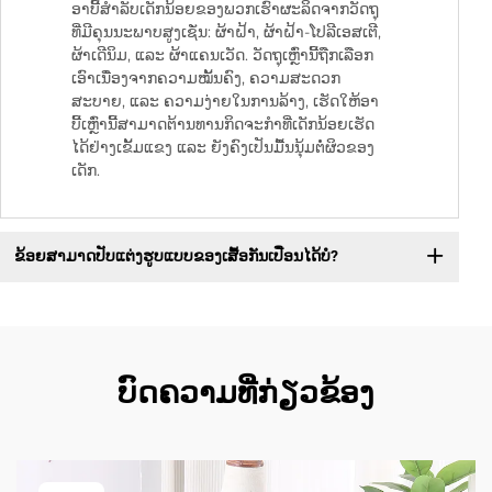
ອາບີ້ສຳລັບເດັກນ້ອຍຂອງພວກເຮົາຜະລິດຈາກວັດຖຸ
ທີ່ມີຄຸນນະພາບສູງເຊັ່ນ: ຜ້າຝ້າ, ຜ້າຝ້າ-ໂປລີເອສເຕີ,
ຜ້າເດີນິມ, ແລະ ຜ້າແຄນເວັດ. ວັດຖຸເຫຼົ່ານີ້ຖືກເລືອກ
ເອົາເນື່ອງຈາກຄວາມໝັ້ນຄົງ, ຄວາມສະດວກ
ສະບາຍ, ແລະ ຄວາມງ່າຍໃນການລ້າງ, ເຮັດໃຫ້ອາ
ບີ້ເຫຼົ່ານີ້ສາມາດຕ້ານທານກິດຈະກຳທີ່ເດັກນ້ອຍເຮັດ
ໄດ້ຢ່າງເຂັ້ມແຂງ ແລະ ຍັງຄົງເປັນມື້ນນຸ້ມຕໍ່ຜິວຂອງ
ເດັກ.
ຂ້ອຍສາມາດປັບແຕ່ງຮູບແບບຂອງເສື້ອກັນເປື່ອນໄດ້ບໍ?
ບົດຄວາມທີ່ກ່ຽວຂ້ອງ