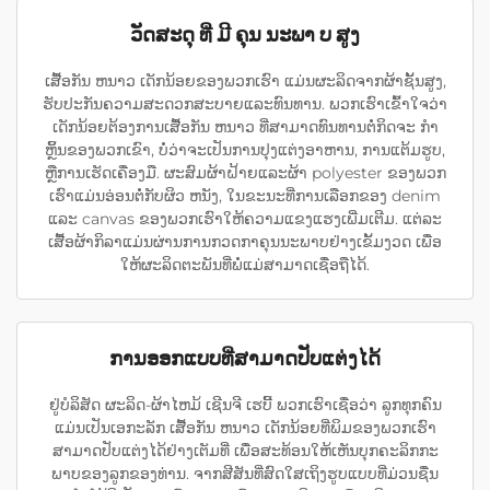
ວັດສະດຸ ທີ່ ມີ ຄຸນ ນະພາ ບ ສູງ
ເສື້ອກັນ ຫນາວ ເດັກນ້ອຍຂອງພວກເຮົາ ແມ່ນຜະລິດຈາກຜ້າຊັ້ນສູງ,
ຮັບປະກັນຄວາມສະດວກສະບາຍແລະທົນທານ. ພວກເຮົາເຂົ້າໃຈວ່າ
ເດັກນ້ອຍຕ້ອງການເສື້ອກັນ ຫນາວ ທີ່ສາມາດທົນທານຕໍ່ກິດຈະ ກໍາ
ຫຼິ້ນຂອງພວກເຂົາ, ບໍ່ວ່າຈະເປັນການປຸງແຕ່ງອາຫານ, ການແຕ້ມຮູບ,
ຫຼືການເຮັດເຄື່ອງມື. ຜະສົມຜ້າຝ້າຍແລະຜ້າ polyester ຂອງພວກ
ເຮົາແມ່ນອ່ອນຕໍ່ກັບຜິວ ຫນັງ, ໃນຂະນະທີ່ການເລືອກຂອງ denim
ແລະ canvas ຂອງພວກເຮົາໃຫ້ຄວາມແຂງແຮງເພີ່ມເຕີມ. ແຕ່ລະ
ເສື້ອຜ້າກິລາແມ່ນຜ່ານການກວດກາຄຸນນະພາບຢ່າງເຂັ້ມງວດ ເພື່ອ
ໃຫ້ຜະລິດຕະພັນທີ່ພໍ່ແມ່ສາມາດເຊື່ອຖືໄດ້.
ການອອກແບບທີ່ສາມາດປັບແຕ່ງໄດ້
ຢູ່ບໍລິສັດ ຜະລິດ-ຜ້າໄຫມ້ ເຊີນຈີ ເຮບີ້ ພວກເຮົາເຊື່ອວ່າ ລູກທຸກຄົນ
ແມ່ນເປັນເອກະລັກ ເສື້ອກັນ ຫນາວ ເດັກນ້ອຍທີ່ພິມຂອງພວກເຮົາ
ສາມາດປັບແຕ່ງໄດ້ຢ່າງເຕັມທີ່ ເພື່ອສະທ້ອນໃຫ້ເຫັນບຸກຄະລິກກະ
ພາບຂອງລູກຂອງທ່ານ. ຈາກສີສັນທີ່ສົດໃສເຖິງຮູບແບບທີ່ມ່ວນຊື່ນ