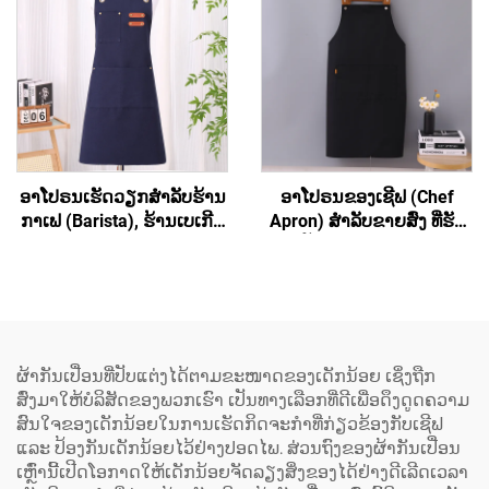
ອາໂປຣນເຮັດວຽກສຳລັບຮ້ານ
ອາໂປຣນຂອງເຊີຟ (Chef
ກາເຟ (Barista), ຮ້ານເບເກີຣີ່
Apron) ສຳລັບຂາຍສົ່ງ ທີ່ຮັບ
(Bakery), ຮ້ານສະຫຼາດ
ປັບແຕ່ງເຄື່ອງໝາກ
(Hair Salon) ແລະ ສຳລັບ
(Customized Logo) ໄດ້ ອາ
ສິລະປິນ ມີຄຸນນະພາບສູງ ອາ
ໂປຣນທີ່ມີຄວາມຍືດຫຍຸ່ນ ແລະ
ໂປຣນຮູບແບບເສື້ອກັ້ນທີ່ມີສ່ວນ
ມີສ່ວນເຊື່ອມຕໍ່ເປັນຮູບ H ຢູ່ທີ່
ເຊື່ອມຕໍ່ຂ້າມທີ່ຫຼັງ (Cross
ບ່າ (H-shoulder) ອາໂປຣນທີ່
Back) ປະກອບດ້ວຍເສື້ອຜ້າ
ມີຂະໜາດຍາວຂຶ້ນ
ຜ້າກັນເປື່ອນທີ່ປັບແຕ່ງໄດ້ຕາມຂະໜາດຂອງເດັກນ້ອຍ ເຊິ່ງຖືກ
ເປັນສ່ວນປະກອບຂອງ
(Extended) ປະກອບດ້ວຍຜ້າ
ສົ່ງມາໃຫ້ບໍລິສັດຂອງພວກເຮົາ ເປັນທາງເລືອກທີ່ດີເພື່ອດຶງດູດຄວາມ
polyester ແລະ ຜ້າຝ້າ
ແຜ່ນ (Canvas) ສີເຂັ້ມ ເຊັ່ນ:
ສົນໃຈຂອງເດັກນ້ອຍໃນການເຮັດກິດຈະກຳທີ່ກ່ຽວຂ້ອງກັບເຊີຟ
(Cotton) ສຳລັບທັງຜູ້ຍິງ ແລະ
ສີເຂັ້ມຄືສີກາເຟ (Dark
ແລະ ປ້ອງກັນເດັກນ້ອຍໄວ້ຢ່າງປອດໄພ. ສ່ວນຖົງຂອງຜ້າກັນເປື່ອນ
ຜູ້ຊາຍ
Coffee) ແລະ ມີລະບົບປັບ
ເຫຼົ່ານີ້ເປີດໂອກາດໃຫ້ເດັກນ້ອຍຈັດລຽງສິ່ງຂອງໄດ້ຢ່າງດີເລີດເວລາ
ຂະໜາດໄດ້ (Adjustable)