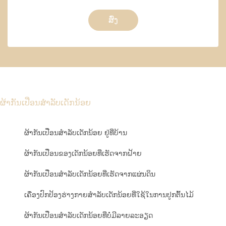
ສົ່ງ
ຜ້າກັນເປື່ອນສຳລັບເດັກນ້ອຍ
ຜ້າກັນເປື່ອນສຳລັບເດັກນ້ອຍ ຢູ່ທີ່ບ້ານ
ຜ້າກັນເປື່ອນຂອງເດັກນ້ອຍທີ່ເຮັດຈາກຝ້າຍ
ຜ້າກັນເປື່ອນສຳລັບເດັກນ້ອຍທີ່ເຮັດຈາກແຜ່ນດິນ
ເຄື່ອງປົກປ້ອງຮ່າງກາຍສຳລັບເດັກນ້ອຍທີ່ໃຊ້ໃນການປູກຕົ້ນໄມ້
ຜ້າກັນເປື່ອນສຳລັບເດັກນ້ອຍທີ່ບໍ່ມີລາຍລະອຽດ