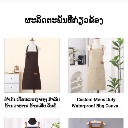
ຜະລິດຕະພັນທີ່ກ່ຽວຂ້ອງ
ຜ້າກັນເປື້ອນແບບງ່າຍໆ ສຳລັບ
Custom Mens Duty
ຮ້ານອາຫານ ຮ້ານເສີບ ວັນພັກ
Waterproof Bbq Canvas
ຜ້າແຄນວາດ ສຳລັບເຂົ້າຄົວ
Tool ເຄື່ອງມືເຮັດວຽກ Apron
ສາມາດສັ່ງທຳໄດ້ ຖືກ ແລະ
ມີກະເປົາ
ອິນຊີ