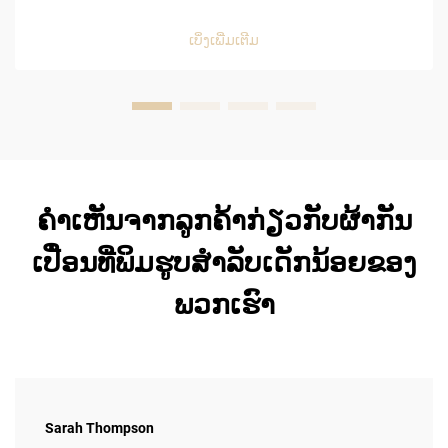
ຝ້າຍຝ້າຍຝ້າຍຝ້າຍຝ້າຍຝ້າຍຝ້າຍຝ້າຍຝ້າຍຝ້າຍຝ້າຍຝ້າຍຝ້າຍ
ຝ້າຍຝ້າຍຝ້າຍຝ້າຍຝ້າຍຝ້າຍຝ້າຍຝ້າຍຝ້າຍຝ້າຍຝ້າຍຝ້າຍຝ້າຍ
ເບິ່ງເພີ່ມເຕີມ
ຝ້າຍຝ້າຍຝ້າຍຝ້າຍຝ້າຍຝ້າຍຝ້າຍຝ້າຍຝ້າຍຝ້າຍຝ້າຍຝ້າຍຝ້າຍ
ຝ້າຍຝ້າຍຝ້າຍຝ້າຍຝ້າຍຝ້າຍຝ້າຍຝ້າຍຝ້າຍຝ້າຍຝ້າຍຝ້າຍຝ້າຍ
ຝ້າຍຝ້າຍຝ້າຍຝ້າຍຝ້າຍຝ້າຍຝ້າຍຝ້າຍຝ້າຍຝ້າຍຝ້າຍຝ້າຍຝ້າຍ
ຝ້າຍຝ້າຍຝ້າຍຝ້າຍຝ້າຍຝ້າຍຝ້າຍຝ້າຍຝ້າຍຝ້າຍຝ້າຍຝ້າຍຝ້າຍ
ຝ້າຍຝ້າຍຝ້າຍຝ້າຍຝ......
ຄຳເຫັນຈາກລູກຄ້າກ່ຽວກັບຜ້າກັນ
ເປື່ອນທີ່ພິມຮູບສຳລັບເດັກນ້ອຍຂອງ
ພວກເຮົາ
Sarah Thompson