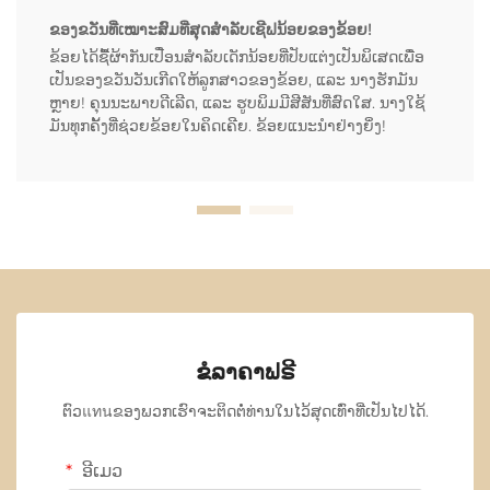
ຂອງຂວັນທີ່ເໝາະສົມທີ່ສຸດສຳລັບເຊີຟນ້ອຍຂອງຂ້ອຍ!
ຂ້ອຍໄດ້ຊື້ຜ້າກັນເປື່ອນສຳລັບເດັກນ້ອຍທີ່ປັບແຕ່ງເປັນພິເສດເພື່ອ
ເປັນຂອງຂວັນວັນເກີດໃຫ້ລູກສາວຂອງຂ້ອຍ, ແລະ ນາງຮັກມັນ
ຫຼາຍ! ຄຸນນະພາບດີເລີດ, ແລະ ຮູບພິມມີສີສັນທີ່ສົດໃສ. ນາງໃຊ້
ມັນທຸກຄັ້ງທີ່ຊ່ວຍຂ້ອຍໃນຄິດເຄີຍ. ຂ້ອຍແນະນຳຢ່າງຍິ່ງ!
ຂໍລາຄາຟຣີ
ຕົວแทนຂອງພວກເຮົາຈະຕິດຕໍ່ທ່ານໃນໄວ້ສຸດເທົ່າທີ່ເປັນໄປໄດ້.
ອີເມວ