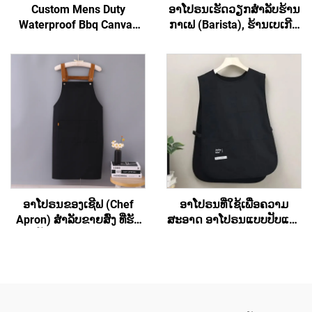
Custom Mens Duty
ອາໂປຣນເຮັດວຽກສຳລັບຮ້ານ
Waterproof Bbq Canvas
ກາເຟ (Barista), ຮ້ານເບເກີຣີ່
Tool ເຄື່ອງມືເຮັດວຽກ Apron
(Bakery), ຮ້ານສະຫຼາດ
ມີກະເປົາ
(Hair Salon) ແລະ ສຳລັບ
ສິລະປິນ ມີຄຸນນະພາບສູງ ອາ
ໂປຣນຮູບແບບເສື້ອກັ້ນທີ່ມີສ່ວນ
ເຊື່ອມຕໍ່ຂ້າມທີ່ຫຼັງ (Cross
Back) ປະກອບດ້ວຍເສື້ອຜ້າ
ເປັນສ່ວນປະກອບຂອງ
polyester ແລະ ຜ້າຝ້າ
(Cotton) ສຳລັບທັງຜູ້ຍິງ ແລະ
ຜູ້ຊາຍ
ອາໂປຣນຂອງເຊີຟ (Chef
ອາໂປຣນທີ່ໃຊ້ເພື່ອຄວາມ
Apron) ສຳລັບຂາຍສົ່ງ ທີ່ຮັບ
ສະອາດ ອາໂປຣນແບບປັບແຕ່ງ
ປັບແຕ່ງເຄື່ອງໝາກ
ໄດ້ ສຳລັບທັງຜູ້ຊາຍ ແລະ ຜູ້ຍິງ
(Customized Logo) ໄດ້ ອາ
(Unisex) ອາໂປຣນຮູບແບບ
ໂປຣນທີ່ມີຄວາມຍືດຫຍຸ່ນ ແລະ
ເສື້ອກັ້ນ (Vest) ສຳລັບຜູ້ຍິງ ມີ
ມີສ່ວນເຊື່ອມຕໍ່ເປັນຮູບ H ຢູ່ທີ່
ຂະໜາດໃຫຍ່ພິເສດ (Plus
ບ່າ (H-shoulder) ອາໂປຣນທີ່
Size) ອາໂປຣນຮູບແບບເສື້ອ
ມີຂະໜາດຍາວຂຶ້ນ
ກັ້ນຂອງຊ່າງເຮັດເຄື່ອງໝາກ