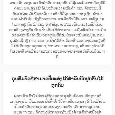
ອາບແວ້ນຂອງພວກເຮົາສຳລັບການປູກຕົ້ນໄມ້ຖືກຜະລິດຈາກວັດຖຸທີ່ມີ
ຄຸນນະພາບສູງ ເຊິ່ງຮັບປະກັນຄວາມໝັ້ນຄົງ ແລະ ລັກສະນະທີ່
ທັນສະໄໝ. ມັນຖືກຜະລິດຈາກຜ້າທີ່ມີຄຸນນະພາບສູງເຊັ່ນ: ຜ້າຝ້າ
ແລະ ຜ້າດີເນີມ ເຊິ່ງຖືກອອກແບບມາເພື່ອຮັບມືກັບຄວາມຫຍຸ້ງຍາກ
ໃນການປູກຕົ້ນໄມ້ ແລະ ຍັງໃຫ້ຮູບລັກສະນະທີ່ທັນສະໄໝອີກດ້ວຍ.
ການສ້າງສາງທີ່ແໜ້ນແຟ້ນເຮັດໃຫ້ທ່ານສາມາດເຊື່ອໝັ້ນໃນອາບແວ້ນ
ຂອງພວກເຮົາໄດ້ເປັນເວລາຫຼາຍປີຕໍ່ໄປ ບໍ່ວ່າຈະເປັນການປູກ, ການ
ຂຸດວັດເຊີ, ຫຼື ການ aconte ຜົນໄດ້ຮັບ. ດ້ວຍສີ ແລະ ລາຍລະອຽດທີ່
ມີໃຫ້ເລືອກຫຼາຍຮູບແບບ, ທ່ານສາມາດສະແດງບຸກຄົນຂອງທ່ານໄດ້
ໃນເວລາທີ່ທ່ານມີຄວາມສະດວກສະບາຍຈາກອາບແວ້ນທີ່ຜະລິດຢ່າງ
ດີ.
ຄຸນສົມບັດທີ່ສາມາດປັບແຕ່ງໄດ້ສຳລັບນັກປູກຕົ້ນໄມ້
ທຸກຄົນ
ພວກເຮົາເຂົ້າໃຈດີວ່າ ຜູ້ທີ່ດູແລສວນທຸກຄົນມີຄວາມຕ້ອງການທີ່
ແຕກຕ່າງກັນ. ນີ້ແມ່ນເຫດຜົນທີ່ເປີດໃຫ້ທ່ານປັບແຕ່ງເອງໄດ້ໃນເສື້ອກັນ
ເປື່ອນສຳລັບການດູແລສວນຂອງພວກເຮົາ. ເລືອກຈາກຮູບແບບ,
ຂະໜາດ ແລະ ວັດສະດຸທີ່ແຕກຕ່າງກັນເພື່ອສ້າງເສື້ອກັນເປື່ອນທີ່