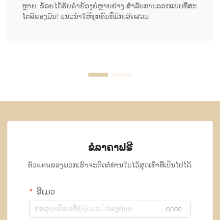
ຫຼາຍ. ຂ້ອຍໄດ້ຮັບຄໍາຍ້ອງຍໍຫຼາຍຢ່າງ ສໍາລັບການອອກແບບທີ່ສະ
ໄຕລ໌ຂອງມັນ! ແນະນໍາໃຫ້ທຸກຄົນທີ່ມັກເຮັດສວນ
ຂໍລາຄາຟຣີ
ຕົວแทนຂອງພວກເຮົາຈະຕິດຕໍ່ທ່ານໃນໄວ້ສຸດເທົ່າທີ່ເປັນໄປໄດ້.
ອີເມວ
0/100