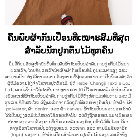
ຄົ້ນພົບຜ້າກັນເປື່ອນທີ່ເໝາະສົມທີ່ສຸດ
ສຳລັບນັກປູກຕົ້ນໄມ້ທຸກຄົນ
ຍິນດີຕ້ອນຮັບສູ່ໜ້າວັບທີ່ອຸທິດເພື່ອຜ້າກັນເປື່ອນສຳລັບການປູກຕົ້ນໄມ້ຂອງ
ພວກເຮົາ, ໂດຍທີ່ພວກເຮົານຳເອົາຜ້າກັນເປື່ອນທີ່ມີຄຸນນະພາບສູງ ແລະ
ສາມາດປັບແຕ່ງໄດ້ຕາມຄວາມຕ້ອງການ ທີ່ຖືກອອກແບບມາເປັນພິເສດສຳລັບ
ຜູ້ທີ່ມີຄວາມຊົງຈຳໃນການປູກຕົ້ນໄມ້. ຢູ່ທີ່ Hebei Chengji Textile Co.,
Ltd., ພວກເຮົານຳໃຊ້ປະສົບການຫຼາຍກວ່າ 10 ປີໃນການຜະລິດຜ້າກັນເປື່ອນ
ເພື່ອສະເໜີຜ້າກັນເປື່ອນສຳລັບການປູກຕົ້ນໄມ້ທີ່ທັງໝົດແມ່ນທົນທານ ແລະ ມີ
ຮູບແບບທີ່ທັນສະໄໝ ເຊິ່ງຜະລິດຈາກວັດຖຸດິບທີ່ແຕກຕ່າງກັນເຊັ່ນ: ຜ້າຝ້າ, ຜ້າ
polyester, ຜ້າ denim, ແລະ ຜ້າ canvas. ຜ້າກັນເປື່ອນຂອງພວກເຮົາບໍ່
ໄດ້ເປັນພຽງແຕ່ມີປະໂຫຍດໃຊ້ສອຍເທົ່ານັ້ນ, ແຕ່ຍັງຖືກອອກແບບມາເພື່ອຕອບ
ສະຫນອງຄວາມຕ້ອງການທີ່ເປັນເອກະລັກຂອງນັກປູກຕົ້ນໄມ້ທົ່ວໂລກ. ດ້ວຍ
ທາງເລືອກໃນການປັບແຕ່ງຮູບແບບ, ຂະໜາດ, ແລະ ການພິມສັນຍາລັກ
(logo) ຂອງທ່ານ, ຜ້າກັນເປື່ອນສຳລັບການປູກຕົ້ນໄມ້ຂອງພວກເຮົາຈຶ່ງ