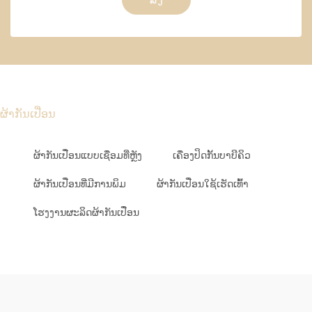
ຜ້າກັນເປື່ອນ
ຜ້າກັນເປື່ອນແບບເຊື່ອມທີ່ຫຼັງ
ເຄື່ອງປິດກັ້ນບາບີຄິວ
ຜ້າກັນເປື່ອນທີ່ມີການພິມ
ຜ້າກັນເປື່ອນໃຊ້ເຮັດເທົ້າ
ໂຮງງານຜະລິດຜ້າກັນເປື່ອນ