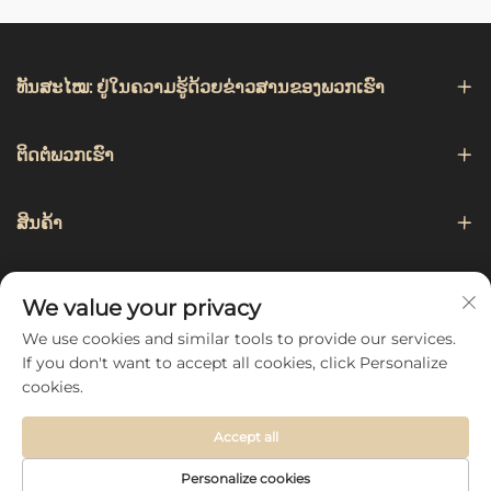
ທັນສະໄໝ: ຢູ່ໃນຄວາມຮູ້ດ້ວຍຂ່າວສານຂອງພວກເຮົາ
ຕິດຕໍ່ພວກເຮົາ
ສິນຄ້າ
ການແນະນຳ
We value your privacy
We use cookies and similar tools to provide our services.
ຕິດຕາມພວກເຮົາ
If you don't want to accept all cookies, click Personalize
cookies.
Accept all
Copyright © 2026 by Hebei Chengji Textile Co., Ltd -
Personalize cookies