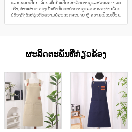
ແລະ ຮ່ອຍເປື່ອນ. ດ້ວຍເສື້ອກັນເປື່ອນສຳລັບການດູແລສວນຂອງພວກ
ເຮົາ, ທ່ານສາມາດມຸ່ງເນັ້ນກັບກິດຈະກຳການດູແລສວນຂອງທ່ານໂດຍ
ບໍ່ຕ້ອງກັງວົນກ່ຽວກັບຄວາມບໍ່ສະດວກສະບາຍ ຫຼື ຄວາມເປື່ອນເປື້ອນ.
ຜະລິດຕະພັນທີ່ກ່ຽວຂ້ອງ