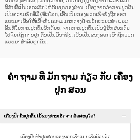
ຜັກຂອງທ່ານເອງ. ມັນຊ່ວຍປ້ອງກັນເຄື່ອງນຸ່ງຂອງທ່ານ ແລະ ເພີ່ມ
ສີສັນທີ່ເປັນເອກະລັກໃຫ້ກັບຊຸດຂອງທ່ານ. ເນື່ອງຈາກວ່າການປູກຕົ້ນ
ເປັນຄວາມຮັກທີ່ມີຢູ່ທົ່ວໂລກ, ເອີ້ນເປັນຂອງພວກເຮົາຍັງຖືກອອກ
ແບບມາເພື່ອໃຫ້ເຂົ້າກັບຄວາມແຕກຕ່າງດ້ານວັດທະນະທຳ ແລະ
ພື້ນທີ່ໃນການປູກຕົ້ນອີກດ້ວຍ. ຈາກການປູກຕົ້ນເປັນຮູ້ສຶກສ່ວນຕົວ
ໄປຈົນເຖິງການປູກຕົ້ນເປັນມືອາຊີບ, ເອີ້ນເປັນຂອງພວກເຮົາຖືກອອກ
ແບບມາສຳລັບທຸກຄົນ.
ຄໍາ ຖາມ ທີ່ ມັກ ຖາມ ກ່ຽວ ກັບ ເຄື່ອງ
ປູກ ສວນ
ເຄື່ອງປິດກັ້ນປູກຕົ້ນໄມ້ຂອງທ່ານເຮັດຈາກວັດສະດຸໃດ?
ເຄື່ອງປັ້ນຜ້າປູກສວນຂອງພວກເຮົາແມ່ນເຮັດດ້ວຍວັດ