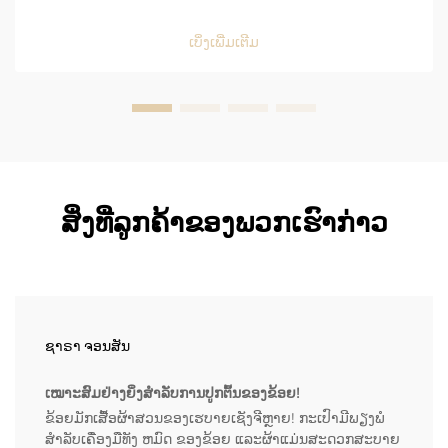
ຄວາມສາມາດໃນການປ້ອງກັນຄືນເປື້ອນ ແລະ ນ້ຳໄດ້ຢ່າງດີເລີດ ແລະ
ຍັງເຮັດໃຫ້ໃຊ້ງ່າຍໃນສະພາບແວດລ້ອມທີ່ເຕັມໄປດ້ວຍຄວາມເຄັ່ງຕຶງ
ເບິ່ງເພີ່ມເຕີມ
ຂອງຄິດເຊີນ...
ສິ່ງທີ່ລູກຄ້າຂອງພວກເຮົາກ່າວ
ຊາຣາ ຈອນສັນ
ເໝາະສົມຢ່າງຍິ່ງສຳລັບການປູກຕົ້ນຂອງຂ້ອຍ!
ຂ້ອຍມັກເສື້ອຜ້າສວນຂອງເຮບາຍເຊັງຈີຫຼາຍ! ກະເປົາມີພຽງພໍ
ສໍາລັບເຄື່ອງມືທັງ ຫມົດ ຂອງຂ້ອຍ ແລະຜ້າແມ່ນສະດວກສະບາຍ