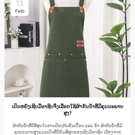
13
Feb
ເປັນຫຍັງເຊີບມືອາຊີບຈຶ່ງເລືອກໃຊ້ຜ້າກັນນ້ຳທີ່ມີຄຸນນະພາບ
ສູງ?
ຜ້າກັນນ້ຳທີ່ດີທີ່ສຸດໃນການປ້ອງກັນຄືນເປື້ອນ ແລະ ນ້ຳ ຜ້າກັນນ້ຳທີ່ມີ
ຄຸນນະພາບສູງແມ່ນເປັນທີ່ນິຍົມທີ່ສຸດຂອງເຊີບມືອາຊີບ ເນື່ອງຈາກ