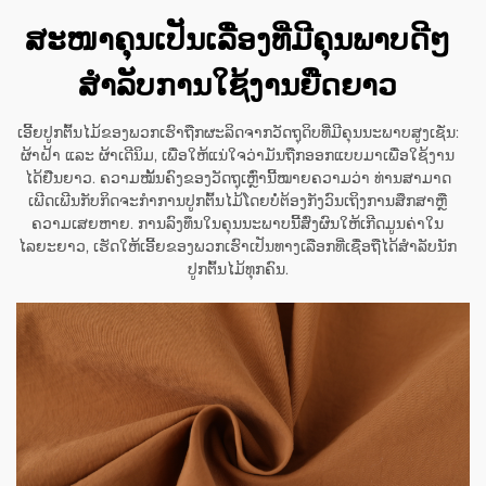
ສະໜາຄຸນເປັນເລື່ອງທີ່ມີຄຸນພາບດີໆ
ສໍາລັບການໃຊ້ງານຍືດຍາວ
ເອີ້ຍປູກຕົ້ນໄມ້ຂອງພວກເຮົາຖືກຜະລິດຈາກວັດຖຸດິບທີ່ມີຄຸນນະພາບສູງເຊັ່ນ:
ຜ້າຝ້າ ແລະ ຜ້າເດີນິມ, ເພື່ອໃຫ້ແນ່ໃຈວ່າມັນຖືກອອກແບບມາເພື່ອໃຊ້ງານ
ໄດ້ຢືນຍາວ. ຄວາມໝັ້ນຄົງຂອງວັດຖຸເຫຼົ່ານີ້ໝາຍຄວາມວ່າ ທ່ານສາມາດ
ເພີດເພີນກັບກິດຈະກຳການປູກຕົ້ນໄມ້ໂດຍບໍ່ຕ້ອງກັງວົນເຖິງການສຶກສາຫຼື
ຄວາມເສຍຫາຍ. ການລົງທຶນໃນຄຸນນະພາບນີ້ສົ່ງຜົນໃຫ້ເກີດມູນຄ່າໃນ
ໄລຍະຍາວ, ເຮັດໃຫ້ເອີ້ຍຂອງພວກເຮົາເປັນທາງເລືອກທີ່ເຊື່ອຖືໄດ້ສຳລັບນັກ
ປູກຕົ້ນໄມ້ທຸກຄົນ.