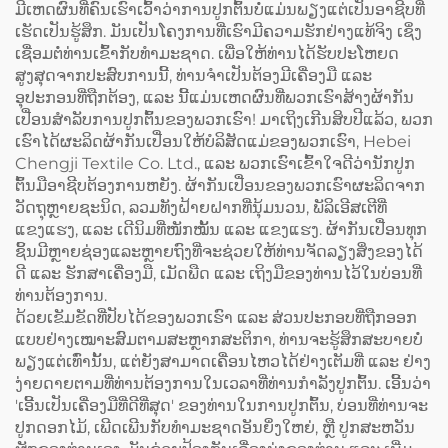
ມີເຫດຜົນທີ່ຄົນເຮົາເວົ້າວ່າການປູກຕົ້ນບໍ່ແມ່ນພຽງແຕ່ເປັນອາຊີບທີ່
(Extended) ປະກອບດ້ວຍຜ້າ
(Cobbler Vest Apron) ທີ່ມີ
ເຮັດເປັນຮູ້ສຶກ. ມັນເປັນໂຄງການທີ່ເຮົາມີຄວາມຮັກຢ່າງແທ້ຈິງ ເຊິ່ງ
ແຜ່ນ (Canvas) ສີເຂັ້ມ ເຊັ່ນ:
ທັງສອງດ້ານ ແລະ ມີທີ່ຈັດຕັ້ງ
ເຊື່ອມຕໍ່ທ່ານເຂົ້າກັບທຳມະຊາດ. ເພື່ອໃຫ້ທ່ານໄດ້ຮັບປະໂຫຍດ
ສີເຂັ້ມຄືສີກາເຟ (Dark
ສຳລັບເນື້ອຫາເຄື່ອງໝາກ
ສູງສຸດຈາກປະສົບການນີ້, ທ່ານຈຳເປັນຕ້ອງມີເຄື່ອງມື ແລະ
Coffee) ແລະ ມີລະບົບປັບ
(Logo) ສຳລັບບາຣິສຕາ
ອຸປະກອນທີ່ຖືກຕ້ອງ, ແລະ ນີ້ແມ່ນເຫດຜົນທີ່ພວກເຮົາສ້າງຜ້າກັນ
ຂະໜາດໄດ້ (Adjustable)
(Barista) ແລະ ຮ້ານຕັດຜົມ
ເປື່ອນສຳລັບການປູກຕົ້ນຂອງພວກເຮົາ! ມາເຖິງເກີນສິບປີແລ້ວ, ພວກ
(Barbershop)
ເຮົາໄດ້ຜະລິດຜ້າກັນເປື່ອນໃຫ້ບໍລິສັດແມ່ຂອງພວກເຮົາ, Hebei
Chengji Textile Co. Ltd., ແລະ ພວກເຮົາເຂົ້າໃຈດີວ່ານັກປູກ
ຕົ້ນມືອາຊີບຕ້ອງການຫຍັງ. ຜ້າກັນເປື່ອນຂອງພວກເຮົາຜະລິດຈາກ
ວັດຖຸຫຼາຍຊະນິດ, ລວມທັງຝ້າຍຝາກທີ່ນຸ້ມນວນ, ພັລິເອີສເຕີທີ່
ແຂງແຮງ, ແລະ ເດີນິມທີ່ໜັກໝັ້ນ ແລະ ແຂງແຮງ. ຜ້າກັນເປື່ອນທຸກ
ຊິ້ນມີຫຼາຍຊ່ອງແລະຫຼາຍຖົງທີ່ຈະຊ່ວຍໃຫ້ທ່ານຈັດລຽງສິ່ງຂອງໄດ້
ດີ ແລະ ຮັກສາເຄື່ອງມື, ເມັດພືດ ແລະ ເຖິງມືຂອງທ່ານໄວ້ໃນບ່ອນທີ່
ທ່ານຕ້ອງການ.
ດ້ວຍເຂັມຂັດທີ່ປັບໄດ້ຂອງພວກເຮົາ ແລະ ສ່ວນປະກອບທີ່ຖືກອອກ
ແບບຢ່າງເໝາະສົມຕາມສະຫຼາກສະຕິກາ, ທ່ານຈະຮູ້ສຶກສະບາຍບໍ່
ພຽງແຕ່ເທົ່ານັ້ນ, ແຕ່ຍັງສາມາດເຄື່ອນໄຫວໄດ້ຢ່າງເຕັມທີ່ ແລະ ຢ່າງ
ງ່າຍດາຍຕາມທີ່ທ່ານຕ້ອງການໃນເວລາທີ່ທ່ານກຳລັງປູກຕົ້ນ. ເອີ້ນວ່າ
'ເອີ້ນເປັນເຄື່ອງມືທີ່ດີທີ່ສຸດ' ຂອງທ່ານໃນການປູກຕົ້ນ, ບ່ອນທີ່ທ່ານຈະ
ປູກດອກໄມ້, ເພີດເພີນກັບທໍາມະຊາດອັນຍິ່ງໃຫຍ່, ຫຼື ປູກສະຫວັນ