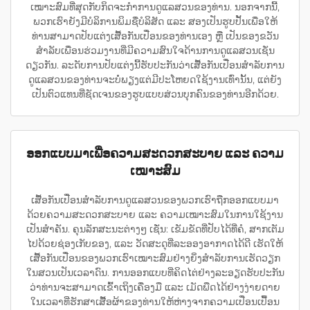
ເໝາະສົມທີ່ສຸດກັບກິດຈະກຳການດູແລສວນຂອງທ່ານ. ນອກຈາກນີ້,
ພວກເຮົາຍັງມີບໍລິການພິມຊື່ບໍລິສັດ ແລະ ສອງເປັນຮູບປັ້ນເພື່ອໃຫ້
ທ່ານສາມາດປັບແຕ່ງເສື້ອກັນເປື່ອນຂອງທ່ານເອງ ຫຼື ເປັນຂອງຂວັນ
ສຳລັບເພື່ອນຮ່ວມງານທີ່ມີຄວາມສົນໃຈດ້ານການດູແລສວນເຊັ່ນ
ດຽວກັນ. ລະດັບການປັບແຕ່ງນີ້ຮັບປະກັນວ່າເສື້ອກັນເປື່ອນສຳລັບການ
ດູແລສວນຂອງທ່ານຈະບໍ່ພຽງແຕ່ມີປະໂຫຍດໃຊ້ງານເທົ່ານັ້ນ, ແຕ່ຍັງ
ເປັນຕົວແທນທີ່ຊັດເຈນຂອງຮູບແບບສ່ວນບຸກຄົນຂອງທ່ານອີກດ້ວຍ.
ອອກແບບມາເພື່ອຄວາມສະດວກສະບາຍ ແລະ ຄວາມ
ເໝາະສົມ
ເສື້ອກັນເປື່ອນສຳລັບການດູແລສວນຂອງພວກເຮົາຖືກອອກແບບມາ
ດ້ວຍຄວາມສະດວກສະບາຍ ແລະ ຄວາມເໝາະສົມໃນການໃຊ້ງານ
ເປັນສຳຄັນ. ຄຸນລັກສະນະຕ່າງໆ ເຊັ່ນ: ເຂັມຂັດທີ່ປັບໄດ້ທີ່ຄໍ, ສາກເຕັມ
ໄປດ້ວຍຊ່ອງເກັບຂອງ, ແລະ ວັດສະດຸທີ່ລະອອງອາກາດໄດ້ດີ ເຮັດໃຫ້
ເສື້ອກັນເປື່ອນຂອງພວກເຮົາເໝາະສົມຢ່າງຍິ່ງສຳລັບການເຮັດວຽກ
ໃນສວນເປັນເວລາດົນ. ການອອກແບບທີ່ຄິດໄຕ່ຢ່າງລະອຽດຮັບປະກັນ
ວ່າທ່ານຈະສາມາດເຂົ້າເຖິງເຄື່ອງມື ແລະ ເມັດພືດໄດ້ຢ່າງງ່າຍດາຍ
ໃນເວລາທີ່ຮັກສາເສື້ອຜ້າຂອງທ່ານໃຫ້ຫ່າງຈາກຄວາມເປື່ອນເປື້ອນ