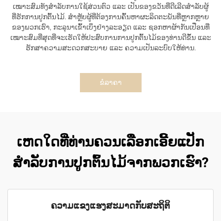
ເໝາະສົມທັງສຳລັບການໃຊ້ສ່ວນຕົວ ແລະ ເປັນຂອງຂວັນທີ່ດີເລີດສຳລັບຜູ້
ທີ່ຮັກການປູກຕົ້ນໄມ້. ສຳຫຼັບຜູ້ທີ່ຕ້ອງການຄົ້ນຫາຜະລິດຕະພັນທີ່ຫຼາກຫຼາຍ
ຂອງພວກເຮົາ, ກະລຸນາເຂົ້າເບິ່ງຢ່າງລະອຽດ ແລະ ຊອກຫາຜ້າກັນເປື່ອນທີ່
ເໝາະສົມທີ່ສຸດທີ່ຈະເຮັດໃຫ້ປະສົບການການປູກຕົ້ນໄມ້ຂອງທ່ານດີຂຶ້ນ ແລະ
ຮັກສາຄວາມສະດວກສະບາຍ ແລະ ຄວາມເປັນລະບົບໃຫ້ທ່ານ.
ຂໍລາຄາ
ເຫດໃດທີ່ທ່ານຄວນເລືອກເອີ້ຍແປັກ
ສຳລັບການປູກຕົ້ນໄມ້ຈາກພວກເຮົາ?
ຄວາມແຂງແຮງສະມາດກັບສະຖິຕິ