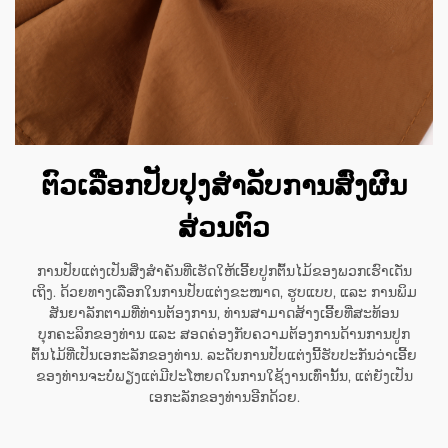
ຕົວເລືອກປັບປຸງສໍາລັບການສົ່ງຜົນ
ສ່ວນຕົວ
ການປັບແຕ່ງເປັນສິ່ງສຳຄັນທີ່ເຮັດໃຫ້ເອີ້ຍປູກຕົ້ນໄມ້ຂອງພວກເຮົາເດັ່ນ
ເຖິງ. ດ້ວຍທາງເລືອກໃນການປັບແຕ່ງຂະໜາດ, ຮູບແບບ, ແລະ ການພິມ
ສັນຍາລັກຕາມທີ່ທ່ານຕ້ອງການ, ທ່ານສາມາດສ້າງເອີ້ຍທີ່ສະທ້ອນ
ບຸກຄະລິກຂອງທ່ານ ແລະ ສອດຄ່ອງກັບຄວາມຕ້ອງການດ້ານການປູກ
ຕົ້ນໄມ້ທີ່ເປັນເອກະລັກຂອງທ່ານ. ລະດັບການປັບແຕ່ງນີ້ຮັບປະກັນວ່າເອີ້ຍ
ຂອງທ່ານຈະບໍ່ພຽງແຕ່ມີປະໂຫຍດໃນການໃຊ້ງານເທົ່ານັ້ນ, ແຕ່ຍັງເປັນ
ເອກະລັກຂອງທ່ານອີກດ້ວຍ.