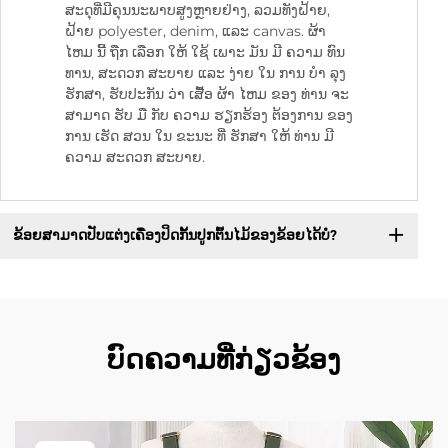
ສະດຸທີ່ມີຄຸນນະພາບສູງຫຼາຍຢ່າງ, ລວມທັງຝ້າຍ,
ຝ້າຍ polyester, denim, ແລະ canvas. ຜ້າ
ໄຫມ ນີ້ ຖືກ ເລືອກ ໃຫ້ ໃຊ້ ເພາະ ມັນ ມີ ຄວາມ ທົນ
ທານ, ສະດວກ ສະບາຍ ແລະ ງ່າຍ ໃນ ການ ບໍາ ລຸງ
ຮັກສາ, ຮັບປະກັນ ວ່າ ເສື້ອ ຜ້າ ໄຫມ ຂອງ ທ່ານ ຈະ
ສາມາດ ຮັບ ມື ກັບ ຄວາມ ຮຽກຮ້ອງ ຕ້ອງການ ຂອງ
ການ ເຮັດ ສວນ ໃນ ຂະນະ ທີ່ ຮັກສາ ໃຫ້ ທ່ານ ມີ
ຄວາມ ສະດວກ ສະບາຍ.
ຂ້ອຍສາມາດປັບແຕ່ງເຄື່ອງປິດກັ້ນປູກຕົ້ນໄມ້ຂອງຂ້ອຍໄດ້ບໍ?
ບົດຄວາມທີ່ກ່ຽວຂ້ອງ