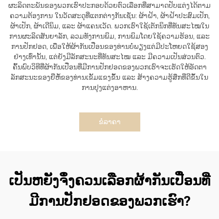
ຜະລິດຕະພັນຂອງພວກເຮົາປະກອບດ້ວຍຕົວເລືອກທີ່ສາມາດປັບແຕ່ງໄດ້ຕາມ
ຄວາມຕ້ອງການ ໃນວັດສະດຸທີ່ແຕກຕ່າງກັນເຊັ່ນ: ຜ້າຝ້າ, ຜ້າຝ້າປະສົມເປັກ,
ຜ້າເປັກ, ຜ້າເດີນິມ, ແລະ ຜ້າແຄນເວັດ. ພວກເຮົາໃຊ້ເຕັກນິກທີ່ທັນສະໄໝໃນ
ການຜະລິດສັນຍາລັກ, ລວມທັງການພິມ, ການພິມໂດຍໃຊ້ຄວາມຮ້ອນ, ແລະ
ການປັກຢອດ, ເພື່ອໃຫ້ຜ້າກັນເປື່ອນຂອງທ່ານບໍ່ພຽງແຕ່ມີປະໂຫຍດໃຊ້ສອງ
ຢ່າງເທົ່ານັ້ນ, ແຕ່ຍັງມີລັກສະນະທີ່ທັນສະໄໝ ແລະ ມີຄວາມເປັນສ່ວນຕົວ.
ຄົ້ນພົບວິທີທີ່ຜ້າກັນເປື່ອນທີ່ມີການປັກຢອດຂອງພວກເຮົາຈະເຮັດໃຫ້ອັດຕາ
ລັກສະນະຂອງຍີ່ຫໍ້ຂອງທ່ານເຂັ້ມແຂງຂຶ້ນ ແລະ ສ້າງຄວາມຮູ້ສຶກທີ່ດີຂຶ້ນໃນ
ການປຸງແຕ່ງອາຫານ.
ຂໍລາຄາ
ເປັນຫຍັງຈຶ່ງຄວນເລືອກຜ້າກັນເປື່ອນທີ່
ມີການປັກຢອດຂອງພວກເຮົາ?