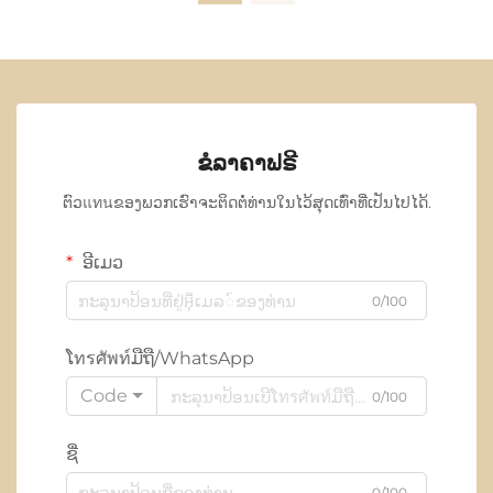
ຂໍລາຄາຟຣີ
ຕົວแทนຂອງພວກເຮົາຈະຕິດຕໍ່ທ່ານໃນໄວ້ສຸດເທົ່າທີ່ເປັນໄປໄດ້.
ອີເມວ
0/100
ໂทรศัพท์ມືຖື/WhatsApp
Code
0/100
ຊື່
0/100