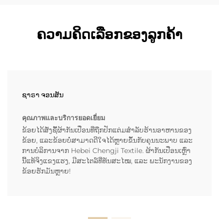
ຄວາມຄິດເລືອກຂອງລູກຄ້າ
ຊາຣາ ຈອນສັນ
คุณภาพและบริการยอดเยี่ยม
ຂ້ອຍໄດ້ສັ່ງຊື້ຜ້າກັນເປື່ອນທີ່ຖືກປັກແຕ່ມສຳລັບຮ້ານອາຫານຂອງ
ຂ້ອຍ, ແລະຂ້ອຍບໍ່ສາມາດດີໃຈໄດ້ຫຼາຍຂຶ້ນກັບຄຸນນະພາບ ແລະ
ການບໍລິການຈາກ Hebei Chengji Textile. ຜ້າກັນເປື່ອນເຫຼົ່າ
ນີ້ແທ້ຈິງແຂງແຮງ, ມີສະໄຕລ໌ທີ່ທັນສະໄໝ, ແລະ ພະນັກງານຂອງ
ຂ້ອຍຮັກມັນຫຼາຍ!