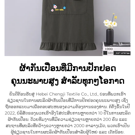
ຜ້າກັນເປື່ອນທີ່ມີການປັກຢອດ
ຄຸນນະພາບສູງ ສຳລັບທຸກໆໂອກາດ
ຍິນດີຕ້ອນຮັບສູ່ Hebei Chengji Textile Co., Ltd., ບ່ອນທີ່ພວກເຮົາ
ຊ່ຽວຊານໃນການຜະລິດຜ້າກັນເປື່ອນທີ່ມີການປັກຢອດຄຸນນະພາບສູງ ເຊິ່ງ
ຖືກອອກແບບມາເພື່ອຕອບສະຫນອງຄວາມຕ້ອງການຂອງທ່ານ. ກໍ່ຕັ້ງຂຶ້ນໃນປີ
2022, ບໍລິສັດຂອງພວກເຮົາອີງໃສ່ປະສົບການຫຼາຍກວ່າ 10 ປີໃນການຜະລິດ
ຜ້າກັນເປື່ອນ. ດ້ວຍທີມງານທີ່ມີຄວາມຊ່ຽວຊານຫຼາຍກວ່າ 200 ຄົນ ແລະ
ສະຖານທີ່ຜະລິດທີ່ກວ້າງຂວາງຫຼາຍກວ່າ 2000 ຕາລາງເມັດ, ພວກເຮົາເປັນ
ຜູ້ຊ່ຽວຊານໃນການຜະລິດຜ້າກັນເປື່ອນສຳລັບຜູ້ໃຫຍ່ ແລະ ເດັກນ້ອຍ.