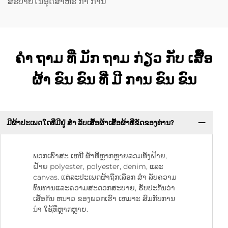
ສະບາຍໃນອຸດສາຫະ ກໍາ ການ
ຄໍາ ຖາມ ທີ່ ມັກ ຖາມ ກ່ຽວ ກັບ ເສື້ອ
ຜ້າ ຂົນ ຂົນ ທີ່ ມີ ການ ຂົນ ຂົນ
ມີຜ້າປະເພດໃດທີ່ມີຢູ່ ສໍາ ລັບເສື້ອຜ້າເສື້ອຜ້າທີ່ຂັດຂອງທ່ານ?
ພວກເຮົາສະ ເຫນີ ຜ້າທີ່ຫຼາກຫຼາຍລວມທັງຝ້າຍ,
ຝ້າຍ polyester, polyester, denim, ແລະ
canvas. ແຕ່ລະປະເພດຜ້າຖືກເລືອກ ສໍາ ລັບຄວາມ
ທົນທານແລະຄວາມສະດວກສະບາຍ, ຮັບປະກັນວ່າ
ເສື້ອກັນ ຫນາວ ຂອງພວກເຮົາ ເຫມາະ ສົມກັບການ
ນໍາ ໃຊ້ທີ່ຫຼາກຫຼາຍ.