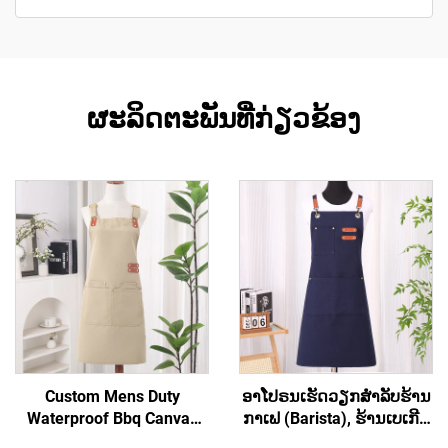
ຜະລິດຕະພັນທີ່ກ່ຽວຂ້ອງ
Custom Mens Duty
ອາໂປຣນເຮັດວຽກສຳລັບຮ້ານ
Waterproof Bbq Canvas
ກາເຟ (Barista), ຮ້ານເບເກີຣີ່
Tool ເຄື່ອງມືເຮັດວຽກ Apron
(Bakery), ຮ້ານສະຫຼາດ