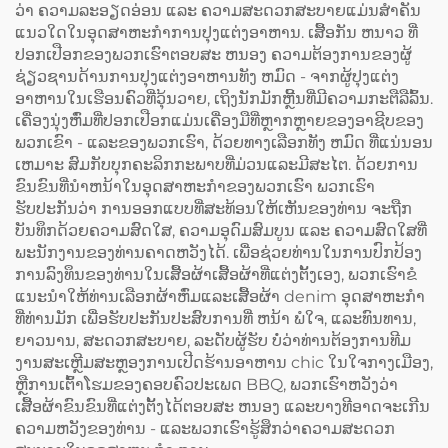
ສີເຂັ້ມຄືສີກາເຟ (Dark
ສຳລັບເນື້ອຫາເຄື່ອງໝາກ
ວ່າ ຄວາມລະອຽດອ່ອນ ແລະ ຄວາມສະດວກສະບາຍແມ່ນສໍາຄັນ
Coffee) ແລະ ມີລະບົບປັບ
(Logo) ສຳລັບບາຣິສຕາ
ແນວໃດໃນອຸດສາຫະກໍາການປຸງແຕ່ງອາຫານ. ເສື້ອກັນ ຫນາວ ທີ່
ຂະໜາດໄດ້ (Adjustable)
(Barista) ແລະ ຮ້ານຕັດຜົມ
ປອກເປືອກຂອງພວກເຮົາຕອບສະ ຫນອງ ຄວາມຕ້ອງການຂອງຜູ້
(Barbershop)
ຊ່ຽວຊານດ້ານການປຸງແຕ່ງອາຫານທັງ ຫມົດ - ຈາກຜູ້ປຸງແຕ່ງ
ອາຫານໃນເຮືອນຄົວທີ່ວຸ້ນວາຍ, ເຖິງນັກມັກຫຼີ້ນທີ່ມີຄວາມກະຕືລືລົ້ນ.
ເຄື່ອງນຸ່ງຫົ່ມທີ່ປອກເປືອກແມ່ນເຄື່ອງມືທີ່ຫຼາກຫຼາຍຂອງອາຊີບຂອງ
ພວກເຂົາ - ແລະຂອງພວກເຮົາ, ດ້ວຍທາງເລືອກທັງ ຫມົດ ທີ່ແນ່ນອນ
ເຫມາະ ສົມກັບບຸກຄະລິກກະພາບທີ່ມ່ວນແລະມີສະໄຕ. ດ້ວຍການ
ຂົນຂົນທີ່ນໍາຫນ້າໃນອຸດສາຫະກໍາຂອງພວກເຮົາ ພວກເຮົາ
ຮັບປະກັນວ່າ ການອອກແບບທີ່ສະທ້ອນໃຫ້ເຫັນຂອງທ່ານ ຈະຖືກ
ບັນທຶກດ້ວຍຄວາມສົດໃສ, ຄວາມອຸດົມສົມບູນ ແລະ ຄວາມສົດໃສທີ່
ພະນັກງານຂອງທ່ານຄາດຫວັງໄດ້. ເພື່ອຊ່ວຍທ່ານໃນການປົກປ້ອງ
ການລົງທຶນຂອງທ່ານໃນເສື້ອຜ້າເສື້ອຜ້າທີ່ແຕ່ງຕັ້ງເອງ, ພວກເຮົາຂໍ
ແນະນໍາໃຫ້ທ່ານເລືອກຜ້າຫົ່ມແລະເສື້ອຜ້າ denim ອຸດສາຫະກໍາ
ທີ່ທ່ານມັກ ເພື່ອຮັບປະກັນປະສົບການທີ່ ຫນ້າ ພໍໃຈ, ແລະທົນທານ,
ຍາວນານ, ສະດວກສະບາຍ, ລະດັບຜູ້ຮັບ ບໍ່ວ່າທ່ານຕ້ອງການທີມ
ງານສະເຫຼີມສະຫຼອງການເປີດຮ້ານອາຫານ chic ໃນໃຈກາງເມືອງ,
ຫຼືການເຕົ້າໂຮມຂອງຄອບຄົວປະເພດ BBQ, ພວກເຮົາຫວັງວ່າ
ເສື້ອຜ້າຂົນຂົນທີ່ແຕ່ງຕັ້ງໄດ້ຕອບສະ ຫນອງ ແລະບາງທີອາດຈະເກີນ
ຄວາມຫວັງຂອງທ່ານ - ແລະພວກເຮົາຮູ້ສຶກວ່າຄວາມສະດວກ