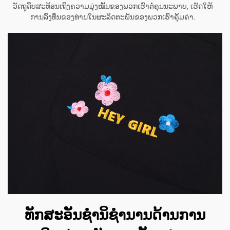
ວັດຖຸດິບສະທ້ອນເຖິງຄວາມມຸ່ງໝັ້ນຂອງພວກເຮົາຕໍ່ຄຸນນະພາບ, ເຮັດໃຫ້
ການລົງທຶນຂອງທ່ານໃນຜະລິດຕະພັນຂອງພວກເຮົາຄຸ້ມຄ່າ.
ທັກສະອັນຊຳນິຊຳນານດ້ານການ