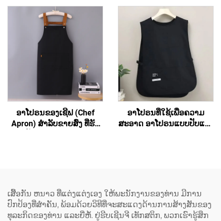
ມີກະເປົາ
(Hair Salon) ແລະ ສຳລັບ
ສິລະປິນ ມີຄຸນນະພາບສູງ ອາ
ໂປຣນຮູບແບບເສື້ອກັ້ນທີ່ມີສ່ວນ
ເຊື່ອມຕໍ່ຂ້າມທີ່ຫຼັງ (Cross
Back) ປະກອບດ້ວຍເສື້ອຜ້າ
ເປັນສ່ວນປະກອບຂອງ
polyester ແລະ ຜ້າຝ້າ
(Cotton) ສຳລັບທັງຜູ້ຍິງ ແລະ
ຜູ້ຊາຍ
ອາໂປຣນຂອງເຊີຟ (Chef
ອາໂປຣນທີ່ໃຊ້ເພື່ອຄວາມ
Apron) ສຳລັບຂາຍສົ່ງ ທີ່ຮັບ
ສະອາດ ອາໂປຣນແບບປັບແຕ່ງ
ປັບແຕ່ງເຄື່ອງໝາກ
ໄດ້ ສຳລັບທັງຜູ້ຊາຍ ແລະ ຜູ້ຍິງ
(Customized Logo) ໄດ້ ອາ
(Unisex) ອາໂປຣນຮູບແບບ
ໂປຣນທີ່ມີຄວາມຍືດຫຍຸ່ນ ແລະ
ເສື້ອກັ້ນ (Vest) ສຳລັບຜູ້ຍິງ ມີ
ມີສ່ວນເຊື່ອມຕໍ່ເປັນຮູບ H ຢູ່ທີ່
ຂະໜາດໃຫຍ່ພິເສດ (Plus
ບ່າ (H-shoulder) ອາໂປຣນທີ່
Size) ອາໂປຣນຮູບແບບເສື້ອ
ມີຂະໜາດຍາວຂຶ້ນ
ກັ້ນຂອງຊ່າງເຮັດເຄື່ອງໝາກ
ເສື້ອກັນ ຫນາວ ທີ່ແຕ່ງແຕ່ງເອງ ໃຫ້ພະນັກງານຂອງທ່ານ ມີການ
(Extended) ປະກອບດ້ວຍຜ້າ
(Cobbler Vest Apron) ທີ່ມີ
ປົກປ້ອງທີ່ສໍາຄັນ, ພ້ອມດ້ວຍວິທີທີ່ຈະສະແດງດ້ານການສ້າງສັນຂອງ
ແຜ່ນ (Canvas) ສີເຂັ້ມ ເຊັ່ນ:
ທັງສອງດ້ານ ແລະ ມີທີ່ຈັດຕັ້ງ
ທຸລະກິດຂອງທ່ານ ແລະຍີ່ຫໍ້. ຢູ່ຮີບເຊີນຈີ ເທັກສຕິກ, ພວກເຮົາຮູ້ສຶກ