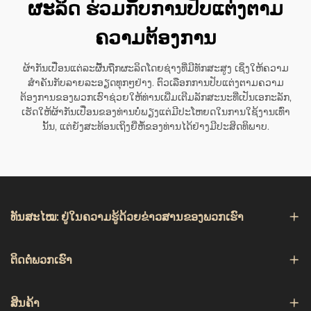
ຜະລິດ ຮ່ວມກັບການປັບແຕ່ງຕາມ
ຄວາມຕ້ອງການ
ຜ້າກັນເປື່ອນແຕ່ລະຜື້ນຖືກຜະລິດໂດຍຊ່າງທີ່ມີທັກສະສູງ ເຊິ່ງໃຫ້ຄວາມ
ສຳຄັນກັບລາຍລະອຽດທຸກໆຢ່າງ. ຕົວເລືອກການປັບແຕ່ງຕາມຄວາມ
ຕ້ອງການຂອງພວກເຮົາຊ່ວຍໃຫ້ທ່ານເພີ່ມເຕີມລັກສະນະທີ່ເປັນເອກະລັກ,
ເຮັດໃຫ້ຜ້າກັນເປື່ອນຂອງທ່ານບໍ່ພຽງແຕ່ມີປະໂຫຍດໃນການໃຊ້ງານເທົ່າ
ນັ້ນ, ແຕ່ຍັງສະທ້ອນເຖິງຍີ່ຫໍ້ຂອງທ່ານໄດ້ຢ່າງມີປະສິດທິພາບ.
ທັນສະໄໝ: ຢູ່ໃນຄວາມຮູ້ດ້ວຍຂ່າວສານຂອງພວກເຮົາ
ຕິດຕໍ່ພວກເຮົາ
ສິນຄ້າ