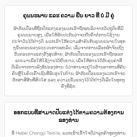
ຄຸນນະພາບ ແລະ ຄວາມ ຍືນ ຍາວ ທີ່ ບໍ່ ມີ ຄູ່
ຜ້າກັນເປື່ອນທີ່ຖືກປັກແຕ່ງຂອງພວກເຮົາຖືກຜະລິດຈາກວັດຖຸດິບທີ່ມີ
ຄຸນນະພາບສູງ, ເພື່ອໃຫ້ຮັບປະກັນວ່າຈະຢືນຕໍ້າຕໍ່ການໃຊ້ງານ
ປະຈຳວັນໄດ້ຢ່າງດີ. ພວກເຮົາໃຫ້ຄວາມສຳຄັນກັບຄຸນນະພາບໃນທຸກ
ໆຂັ້ນຕອນຂອງຂະບວນການຜະລິດ, ເລີ່ມຈາກການເລືອກຜ້າຈົນເຖິງ
ຂັ້ນຕອນການແຕ່ງຕັ້ງສຸດທ້າຍ. ຜ້າກັນເປື່ອນຂອງພວກເຮົາຖືກອອກ
ແບບມາເພື່ອໃຫ້ໃຊ້ງານໄດ້ຢືນຍາວ, ເພື່ອໃຫ້ທ່ານໄດ້ຮັບຄຸນຄ່າທີ່
ດີເລີດຈາກການລົງທຶນຂອງທ່ານ. ບໍ່ວ່າທ່ານຈະຢູ່ໃນຮ້ານອາຫານທີ່ຄັບ
ຄືນຫຼືໃນຄິດເຄົ້າເຊີນທີ່ອົບອຸ່ນໃນບ້ານ, ຜ້າກັນເປື່ອນຂອງພວກເຮົາຈະ
ຮັກສາສີສັນທີ່ສົດໃສ ແລະ ຄວາມເຂັ້ມແຂງໄວ້ໄດ້ຢ່າງດີເລີດໃນທຸກໆ
ຄັ້ງທີ່ຊັກ.
ອອກແບບທີ່ສາມາດປັບແຕ່ງໄດ້ຕາມຄວາມຕ້ອງການ
ຂອງທ່ານ
ທີ່ Hebei Chengji Textile, ພວກເຮົາເຂົ້າໃຈດີວ່າລູກຄ້າທຸກໆທ່ານ