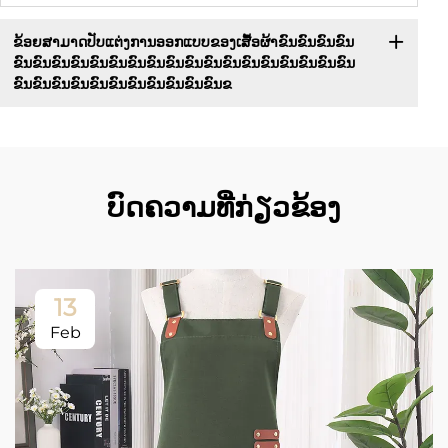
ຂ້ອຍສາມາດປັບແຕ່ງການອອກແບບຂອງເສື້ອຜ້າຂົນຂົນຂົນຂົນ
ຂົນຂົນຂົນຂົນຂົນຂົນຂົນຂົນຂົນຂົນຂົນຂົນຂົນຂົນຂົນຂົນຂົນຂົນ
ຂົນຂົນຂົນຂົນຂົນຂົນຂົນຂົນຂົນຂົນຂົນຂ
ບົດຄວາມທີ່ກ່ຽວຂ້ອງ
13
Feb