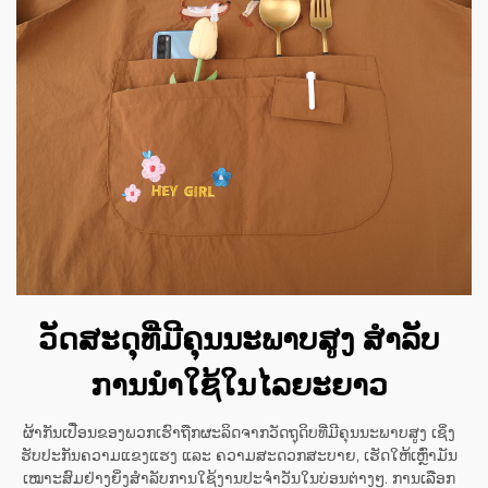
ວັດສະດຸທີ່ມີຄຸນນະພາບສູງ ສຳລັບ
ການນຳໃຊ້ໃນໄລຍະຍາວ
ຜ້າກັນເປື່ອນຂອງພວກເຮົາຖືກຜະລິດຈາກວັດຖຸດິບທີ່ມີຄຸນນະພາບສູງ ເຊິ່ງ
ຮັບປະກັນຄວາມແຂງແຮງ ແລະ ຄວາມສະດວກສະບາຍ, ເຮັດໃຫ້ເຫຼົ່າມັນ
ເໝາະສົມຢ່າງຍິ່ງສຳລັບການໃຊ້ງານປະຈຳວັນໃນບ່ອນຕ່າງໆ. ການເລືອກ