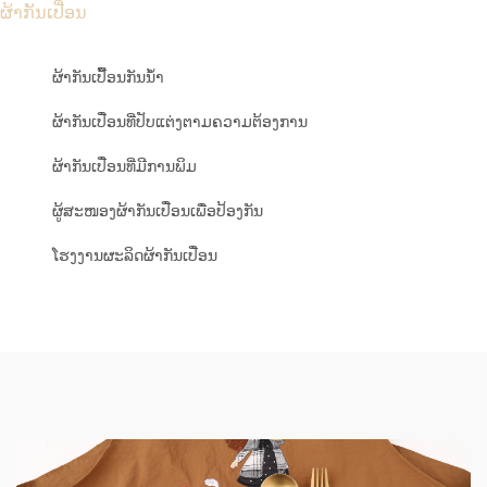
ຜ້າກັນເປື່ອນ
ຜ້າກັນເປື້ອນກັນນ້ຳ
ຜ້າກັນເປື່ອນທີ່ປັບແຕ່ງຕາມຄວາມຕ້ອງການ
ຜ້າກັນເປື່ອນທີ່ມີການພິມ
ຜູ້ສະໜອງຜ້າກັນເປື່ອນເພື່ອປ້ອງກັນ
ໂຮງງານຜະລິດຜ້າກັນເປື່ອນ