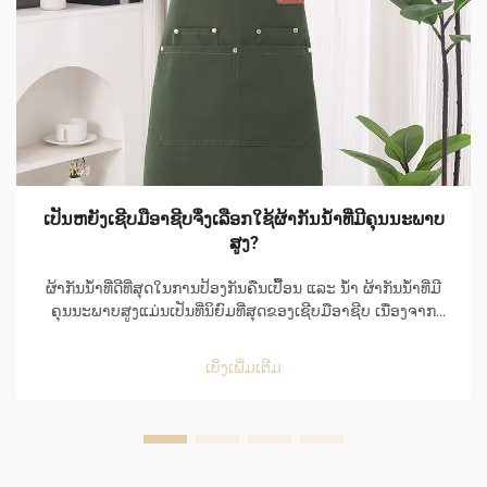
ເປັນຫຍັງເຊີບມືອາຊີບຈຶ່ງເລືອກໃຊ້ຜ້າກັນນ້ຳທີ່ມີຄຸນນະພາບ
ສູງ?
ຜ້າກັນນ້ຳທີ່ດີທີ່ສຸດໃນການປ້ອງກັນຄືນເປື້ອນ ແລະ ນ້ຳ ຜ້າກັນນ້ຳທີ່ມີ
ຄຸນນະພາບສູງແມ່ນເປັນທີ່ນິຍົມທີ່ສຸດຂອງເຊີບມືອາຊີບ ເນື່ອງຈາກ
ຄວາມສາມາດໃນການປ້ອງກັນຄືນເປື້ອນ ແລະ ນ້ຳໄດ້ຢ່າງດີເລີດ ແລະ
ຍັງເຮັດໃຫ້ໃຊ້ງ່າຍໃນສະພາບແວດລ້ອມທີ່ເຕັມໄປດ້ວຍຄວາມເຄັ່ງຕຶງ
ເບິ່ງເພີ່ມເຕີມ
ຂອງຄິດເຊີນ...