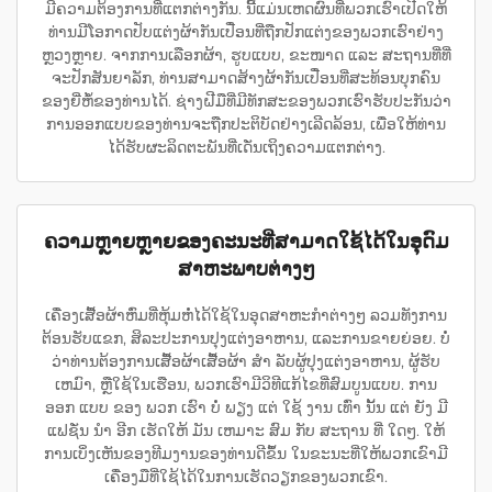
ມີຄວາມຕ້ອງການທີ່ແຕກຕ່າງກັນ. ນີ້ແມ່ນເຫດຜົນທີ່ພວກເຮົາເປີດໃຫ້
ທ່ານມີໂອກາດປັບແຕ່ງຜ້າກັນເປື່ອນທີ່ຖືກປັກແຕ່ງຂອງພວກເຮົາຢ່າງ
ຫຼວງຫຼາຍ. ຈາກການເລືອກຜ້າ, ຮູບແບບ, ຂະໜາດ ແລະ ສະຖານທີ່ທີ່
ຈະປັກສັນຍາລັກ, ທ່ານສາມາດສ້າງຜ້າກັນເປື່ອນທີ່ສະທ້ອນບຸກຄົນ
ຂອງຍີ່ຫໍ້ຂອງທ່ານໄດ້. ຊ່າງຝີມືທີ່ມີທັກສະຂອງພວກເຮົາຮັບປະກັນວ່າ
ການອອກແບບຂອງທ່ານຈະຖືກປະຕິບັດຢ່າງເລີດລ້ອນ, ເພື່ອໃຫ້ທ່ານ
ໄດ້ຮັບຜະລິດຕະພັນທີ່ເດັ່ນເຖິງຄວາມແຕກຕ່າງ.
ຄວາມຫຼາຍຫຼາຍຂອງຄະນະທີ່ສາມາດໃຊ້ໄດ້ໃນອຸດົມ
ສາຫະພາບຕ່າງໆ
ເຄື່ອງເສື້ອຜ້າຫົ່ມທີ່ຫຸ້ມຫໍ່ໄດ້ໃຊ້ໃນອຸດສາຫະກໍາຕ່າງໆ ລວມທັງການ
ຕ້ອນຮັບແຂກ, ສິລະປະການປຸງແຕ່ງອາຫານ, ແລະການຂາຍຍ່ອຍ. ບໍ່
ວ່າທ່ານຕ້ອງການເສື້ອຜ້າເສື້ອຜ້າ ສໍາ ລັບຜູ້ປຸງແຕ່ງອາຫານ, ຜູ້ຮັບ
ເຫມົາ, ຫຼືໃຊ້ໃນເຮືອນ, ພວກເຮົາມີວິທີແກ້ໄຂທີ່ສົມບູນແບບ. ການ
ອອກ ແບບ ຂອງ ພວກ ເຮົາ ບໍ່ ພຽງ ແຕ່ ໃຊ້ ງານ ເທົ່າ ນັ້ນ ແຕ່ ຍັງ ມີ
ແຟຊັ່ນ ນໍາ ອີກ ເຮັດໃຫ້ ມັນ ເຫມາະ ສົມ ກັບ ສະຖານ ທີ່ ໃດໆ. ໃຫ້
ການເບິ່ງເຫັນຂອງທີມງານຂອງທ່ານດີຂຶ້ນ ໃນຂະນະທີ່ໃຫ້ພວກເຂົາມີ
ເຄື່ອງມືທີ່ໃຊ້ໄດ້ໃນການເຮັດວຽກຂອງພວກເຂົາ.