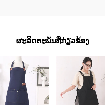
ຜະລິດຕະພັນທີ່ກ່ຽວຂ້ອງ