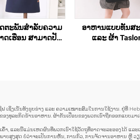
ິດຕະພັນສຳລັບຄວາມ
ອາຫານແບບທັນສ
າດເຮືອນ ສາມາດປັບ
ແລະ ຜ້າ Taslo
ຊື່ຍີ່ຫໍ້ຕາມໃຈ ແລະ ມີ
ຄຸນນະພາບສູງ ສຳລັບ
ມກັນນ້ຳໄດ້ ຈາກຜ້າ
ກັນເປື່ອນຂອງເຊີຟຄົນຍ
ເປົາທີ່ເໝາະສຳລັບ
ໃຊ້ໃນຄິດຕິນ ຮ້ານ
ໃຫຍ່ ສຳລັບການຄວາມ
ແລະ ຮ້ານກາເ
າດເຮືອນຄົວ ການປຸງ
ງອາຫານ ຮ້ານອາຫານ
ຜ້າກັນເປື່ອນຂອງເຊີຟ
ີຟ ເຊິ່ງເນັ້ນທັງຮູບຮ່າງ ແລະ ຄວາມເໝາະສົມໃນການໃຊ້ງານ. ຢູ່ທີ່ Hebe
ດຂອງທຸລະກິດຮ້ານອາຫານ. ຜ້າກັນເປື່ອນຂອງພວກເຮົາຖືກອອກແບບມາເພື່ອ
, ແລະນີ້ແມ່ນເຫດຜົນທີ່ພວກເຮົາໃຊ້ວັດຖຸທີ່ອາດຈະລະອອງໄດ້ ແລະເຮັ
າບສູງສຸດ ບໍ່ວ່າຈະເປັນການຫັ່ນ, ການກົວ, ການຈັດຈານອາຫານ ຫຼື ວຽກ