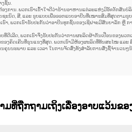
າງຊິ້ນ.
ງການ. ພວກເຮົາເຂົ້າໃຈດີວ່າຮ້ານອາຫານແຕ່ລະແຫ່ງມີອັตลັກສັນບໍລິ
ຖຸຫຼາຍຊະນິດ, ສີ, ແລະ ຮູບແບບເພື່ອອອກແບບອາບີນທີ່ເໝາະສົມທີ່ສຸດ
 ພວກເຮົາຮັບປະກັນວ່າອາບີນທຸກຊິ້ນຂອງເຊີຟຈະມີສັນຍາລັກ ຫຼື ການ
ທີ່ດີເລີດ, ພວກເຮົາຈຶ່ງຮັບປະກັນວ່າການຜະລິດຜ້າກັນເປື່ອນຂອງພວກເຮົາໃຊ
ງຄິດເຄີນທີ່ຮຸນແຮງທີ່ສຸດ. ພວກເຮົາມີຫ້ອງຜະລິດທີ່ທັນສະໄໝ ແລະ ສົ
້ານຄຸນນະພາບ ແລະ ເວລາ ໃນການຈັດສົ່ງທັງສຳລັບການສັ່ງຊື້ຈຳນວນໆ
ມທີ່ຖືກຖາມເຖິງເລື່ອງອາບແວ້ນຂອ