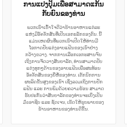
ການແປງປຸ້ມເພື່ອສາມາດແກ້ນ
ກັບຍົນຂອງທ່ານ
ພວກເຮົາເຂົ້າໃຈດີວ່າຮ້ານອາຫານແຕ່ລະ
ແຫ່ງມີອັตลັກສັນທີ່ເປັນເອກະລັກຂອງຕົນ. ນີ້
ແມ່ນເຫດຜົນທີ່ພວກເຮົາເປີດໃຫ້ທ່ານມີ
ໂອກາດປັບແຕ່ງອາບແຟ້ນຂອງເຮົາຢ່າງ
ກວ້າງຂວາງ. ຈາກການເລືອກເອກະສານຈົນ
ເຖິງການຈັດວາງສັນຍາລັກ, ທ່ານສາມາດປັບ
ແຕ່ງທຸກໆດ້ານຂອງອາບແຟ້ນເພື່ອສະທ້ອນ
ອັตลັກສັນຂອງຍີ່ຫໍ້ຂອງທ່ານ. ເຕັກນິກການ
ຜະລິດຂັ້ນສູງຂອງເຮົາ ເຊິ່ງລວມເຖິງການປັກ
ແຟ້ນ ແລະ ການພິມດ້ວຍຄວາມຮ້ອນ ສາມາດ
ຮັບປະກັນວ່າສັນຍາລັກຂອງທ່ານຈະເບິ່ງເປັນ
ມือອາຊີບ ແລະ ຊັດເຈນ, ເຮັດໃຫ້ຮູບພາບຂອງ
ຮ້ານອາຫານຂອງທ່ານດີຂຶ້ນ.