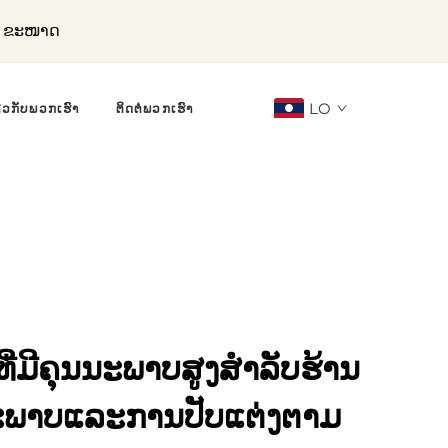
ລະ ຂະໜາດ
LO
ຽວກັບພວກເຮົາ
ຕິດຕໍ່ພວກເຮົາ
ທີ່ມີຄຸນນະພາບສູງສຳລັບຮ້ານ
ະພາບແລະການປັບແຕ່ງຕາມ