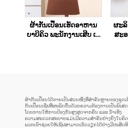
ຜ້າກັນເປື້ອນເຮັດອາຫານ
ຜະລ
ບາບີຄິວ ພະນັກງານເສີບ ເບ
ສະອ
ເກີ້ ມີໂລໂກ້ສັ່ງທຳໄດ້ ມີ 2 ຖົງ
ແຕ່ງ
ຄວາ
ກະ
ຜູ້
ສະອ
ແຕ່
ແລະ 
ຜ້າກັນເປື່ອນໄດ້ກາຍເປັນສ່ວນໜຶ່ງທີ່ສຳຄັນຫຼາຍຂອງຊຸດເຊ
ກັນເປື່ອນເຊີຟທີ່ຜະລິດຂຶ້ນດ້ວຍຄວາມຕ້ອງການເປັນພິເສ
ໂດຍການໃຫ້ການປ້ອງກັນສູງສຸດຈາກຄືນ ແລະ ນ້ຳເທີງ.
ຄວາມສະດວກສະບາຍແມ່ນມີຄວາມສຳຄັນຢ່າງຍິ່ງໃນຄິດເຄົ້າ
ພວກເຮົາຊ່ວຍໃຫ້ເຊີຟສາມາດເຮັດວຽກໄດ້ຢ່າງມີປະສິດທິພ