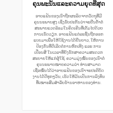
ຄຸນພະນັນແລະຄວາມຍຸດທີ່ສຸດ
ອາບແຟ້ນຂອງເຮົາຖືກຜະລິດຈາກວັດຖຸທີ່ມີ
ຄຸນນະພາບສູງ ເຊິ່ງຮັບປະກັນວ່າຈະຢືນຕໍ້າຕໍ່
ສະພາບແວດລ້ອມໃນຄິດເຄີນທີ່ເຕັມໄປດ້ວຍ
ການເຮັດວຽກ. ອາບແຟ້ນແຕ່ລະຊິ້ນຖືກອອກ
ແບບມາເພື່ອໃຫ້ໃຊ້ງານໄດ້ຢືນຍາວ, ໃຫ້ການ
ປ້ອງກັນທີ່ດີເລີດຕໍ່ການຫົກເທີງ ແລະ ການ
ເປື່ອນສີ ໃນເວລາທີ່ຍັງຮັກສາຄວາມສະດວກ
ສະບາຍໃຫ້ແກ່ຜູ້ໃຊ້. ຄວາມມຸ່ງໝັ້ນຂອງເຮົາຕໍ່
ຄຸນນະພາບໝາຍຄວາມວ່າ ທ່ານສາມາດ
ເຊື່ອໝັ້ນໄດ້ວ່າອາບແຟ້ນຂອງເຮົາຈະປະຕິບັດ
ງານໄດ້ດີທຸກໆວັນ, ເຮັດໃຫ້ມັນເປັນການລົງທຶນ
ທີ່ເໝາະສົມສຳລັບຮ້ານອາຫານຂອງທ່ານ.