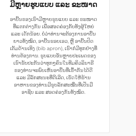
ມີຫຼາຍຮູບແບບ ແລະ ຂະໜາດ
ອາບີ້ນຂອງເຮົາມີຫຼາຍຮູບແບບ ແລະ ຂະໜາດ
ທີ່ແຕກຕ່າງກັນ ເພື່ອສອດຄ່ອງກັບທັງຜູ້ໃຫຍ່
ແລະ ເດັກນ້ອຍ. ບໍ່ວ່າທ່ານຈະຕ້ອງການອາບີ້ນ
ຍາວທັງໝົດ, ອາບີ້ນຮອບເອວ, ຫຼື ອາບີ້ນປິດ
ເຕັມດ້ານເທິງ (bib apron), ເຮົາກໍມີທຸກຢ່າງທີ່
ທ່ານຕ້ອງການ. ຮູບແບບອັນຫຼາຍປະເພດຂອງ
ເຮົາຮັບປະກັນວ່າທຸກໆຄົນໃນທີມຄິວລິນາຣີ
ຂອງທ່ານຈະພົບເຫັນອາບີ້ນທີ່ເຂົ້າກັນໄດ້ດີ
ແລະ ມີລັກສະນະທີ່ດີເລີດ, ເຮັດໃຫ້ຮ້ານ
ອາຫານຂອງທ່ານມີຮູບລັກສະໝື່ນທີ່ເປັນມື
ອາຊີບ ແລະ ສອດຄ່ອງກັນທັງໝົດ.