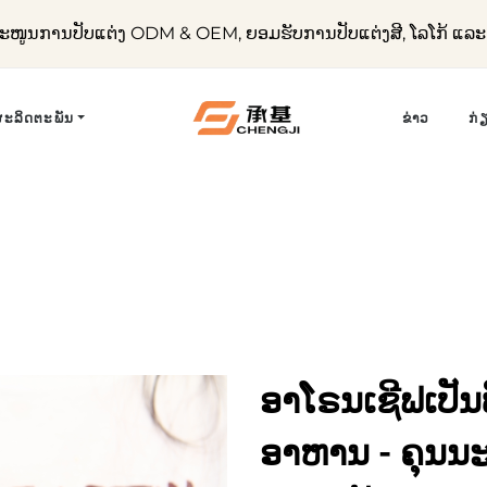
ໜູນການປັບແຕ່ງ ODM & OEM, ຍອມຮັບການປັບແຕ່ງສີ, ໂລໂກ້ ແ
ຜະລິດຕະພັນ
ຂ່າວ
ກ່
ອາໂຣນເຊີຟເປັນ
ອາຫານ - ຄຸນນ