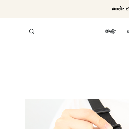
ສະໜັບສະ
ໜ້າຫຼັກ