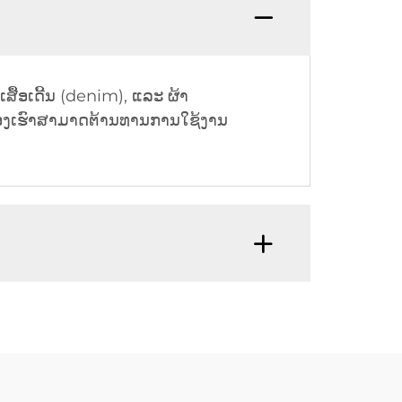
ສື້ອເດີ້ນ (denim), ແລະ ຜ້າ
ນຂອງເຮົາສາມາດຕ້ານທານການໃຊ້ງານ