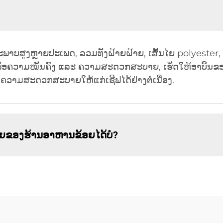
ນະພາບສູງຫຼາຍປະເພດ, ລວມທັງຝ້າຍຝ້າຍ, ເສັ້ນໄຍ polyester, ເ
າເພື່ອຄວາມໝັ້ນຄົງ ແລະ ຄວາມສະດວກສະບາຍ, ເຮັດໃຫ້ອາບີ້
າຄວາມສະດວກສະບາຍໃຫ້ແກ່ເຊີຟໄດ້ຢ່າງຕໍ່ເນື່ອງ.
າຍຂອງຮ້ານອາຫານຂ້ອຍໄດ້ບໍ?