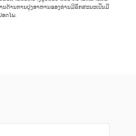
ງານດ້ານການປຸງອາຫານຂອງທ່ານມີລັກສະນະເປັນມື
່ປອດໄພ.