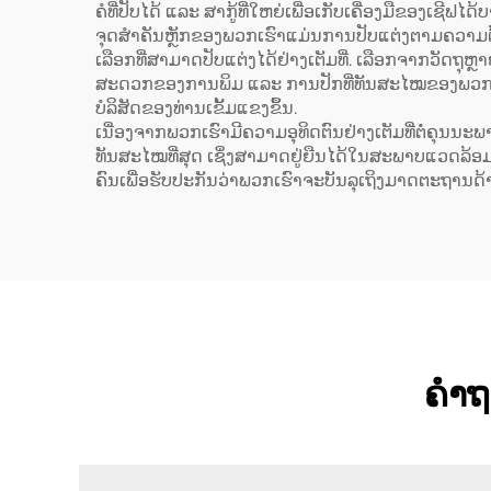
ຄໍທີ່ປັບໄດ້ ແລະ ສາກູ້ທີ່ໃຫຍ່ເພື່ອເກັບເຄື່ອງມືຂອງເຊີຟໄດ້ບ
ຈຸດສຳຄັນຫຼັກຂອງພວກເຮົາແມ່ນການປັບແຕ່ງຕາມຄວາມຕ້ອ
ເລືອກທີ່ສາມາດປັບແຕ່ງໄດ້ຢ່າງເຕັມທີ່. ເລືອກຈາກວັດ
ສະດວກຂອງການພິມ ແລະ ການປັກທີ່ທັນສະໄໝຂອງພວກເຮົາ,
ບໍລິສັດຂອງທ່ານເຂັ້ມແຂງຂຶ້ນ.
ເນື່ອງຈາກພວກເຮົາມີຄວາມອຸທິດຕົນຢ່າງເຕັມທີ່ຕໍ່ຄຸນນະພາບ
ທັນສະໄໝທີ່ສຸດ ເຊິ່ງສາມາດຢູ່ຍືນໄດ້ໃນສະພາບແວດລ້ອມຂອ
ຄົນເພື່ອຮັບປະກັນວ່າພວກເຮົາຈະບັນລຸເຖິງມາດຕະຖານດ
ຄຳຖາ