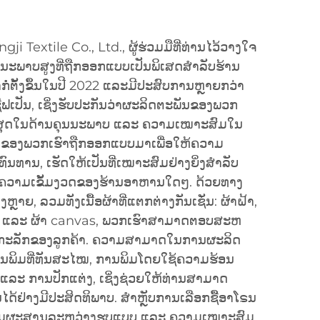
gji Textile Co., Ltd., ຜູ້ຮ່ວມມືທີ່ທ່ານໄວ້ວາງໃຈ
ຸນນະພາບສູງທີ່ຖືກອອກແບບເປັນພິເສດສຳລັບຮ້ານ
ໍ່ຕັ້ງຂຶ້ນໃນປີ 2022 ແລະມີປະສົບການຫຼາຍກວ່າ
ຟເປັນ, ເຊິ່ງຮັບປະກັນວ່າຜະລິດຕະພັນຂອງພວກ
ທີ່ສຸດໃນດ້ານຄຸນນະພາບ ແລະ ຄວາມເໝາະສົມໃນ
ັນຂອງພວກເຮົາຖືກອອກແບບມາເພື່ອໃຫ້ຄວາມ
ານ, ເຮັດໃຫ້ເປັນທີ່ເໝາະສົມຢ່າງຍິ່ງສຳລັບ
ຄວາມເຂັ້ມງວດຂອງຮ້ານອາຫານໃດໆ. ດ້ວຍທາງ
ຫຼາຍ, ລວມທັງເນື້ອຜ້າທີ່ແຕກຕ່າງກັນເຊັ່ນ: ຜ້າຝ້າ,
im ແລະ ຜ້າ canvas, ພວກເຮົາສາມາດຕອບສະຫ
ອກະລັກຂອງລູກຄ້າ. ຄວາມສາມາດໃນການຜະລິດ
ພິມທີ່ທັນສະໄໝ, ການພິມໂດຍໃຊ້ຄວາມຮ້ອນ
 ແລະ ການປັກແຕ່ງ, ເຊິ່ງຊ່ວຍໃຫ້ທ່ານສາມາດ
ໄດ້ຢ່າງມີປະສິດທິພາບ. ສຳຫຼັບການເລືອກຊື້ອາໂຣນ
ະສົມຜະສານລະຫວ່າງຮູບແບບ ແລະ ຄວາມເໝາະສົມ