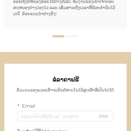
ອອກເຖິງຍີ່ຫໍ້ຂອງຂ້ອຍໄດ້ຢ່າງດີເລີດ. ທີມງານຂອງເຂົາເຈົ້າຕອບ
ສະຫນອງຢ່າງວ່ອງໄວ ແລະ ເສີມສານເຖິງເວລາທີ່ຂ້ອຍກຳນົດໄວ້
ເสมີ. ຂ້ອຍແນະນຳຢ່າງຍິ່ງ!
ຂໍລາຄາຟຣີ
ຕົວแทนຂອງພວກເຮົາຈະຕິດຕໍ່ທ່ານໃນໄວ້ສຸດເທົ່າທີ່ເປັນໄປໄດ້.
Email
0/100