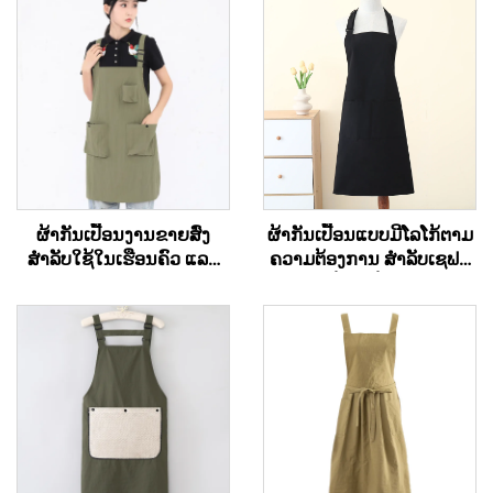
ຜ້າກັນເປື້ອນງານຂາຍສົ່ງ
ຜ້າກັນເປື້ອນແບບມີໂລໂກ້ຕາມ
ສຳລັບໃຊ້ໃນເຮືອນຄົວ ແລະ
ຄວາມຕ້ອງການ ສຳລັບເຊຟສີ
ຄົວ ທີ່ມີໂລໂກ້ທີ່ສາມາດສັ່ງທຳ
ດຳ - ຜ້າຝ້າຍ/ຝ້າຍໂພລີເອັດ
ໄດ້ ແລະ ກັນນ້ຳໄດ້
ເທີລິກ, ລະບາຍອາກາດໄດ້ດີ
ເຢັນ ປັບໄດ້ ມີຖົງ, ສຳລັບຮ້ານ
ກາເຟ, ບີບີຄິວ, ການບໍລິການ
ອາຫານ ແລະ ການເຮັດຄວາມ
ສະອາດ