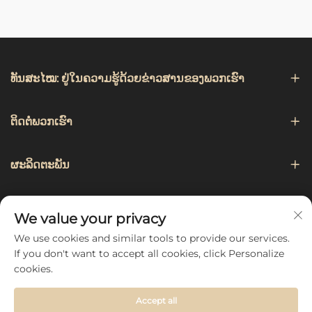
ທັນສະໄໝ: ຢູ່ໃນຄວາມຮູ້ດ້ວຍຂ່າວສານຂອງພວກເຮົາ
ຕິດຕໍ່ພວກເຮົາ
ຜະລິດຕະພັນ
ການແນະນຳ
We value your privacy
We use cookies and similar tools to provide our services.
ຕິດຕາມພວກເຮົາ
If you don't want to accept all cookies, click Personalize
cookies.
Accept all