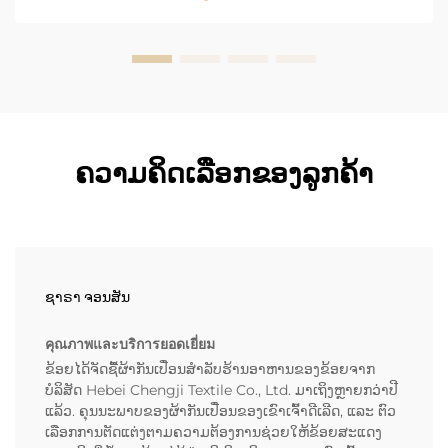
ຫ້າສິບວິນາທີ. ເນື່ອງຈາກສິ່ງນີ້ ...
ຄວາມຄິດເລືອກຂອງລູກຄ້າ
ຊາຣາ ຈອນສັນ
คุณภาพและบริการยอดเยี่ยม
ຂ້ອຍໄດ້ຈັດຊື້ຜ້າກັນເປື່ອນສຳລັບຮ້ານອາຫານຂອງຂ້ອຍຈາກ
ບໍລິສັດ Hebei Chengji Textile Co., Ltd. ມາເຖິງຫຼາຍກວ່າປີ
ແລ້ວ. ຄຸນນະພາບຂອງຜ້າກັນເປື່ອນຂອງເຂົາເຈົ້າດີເລີດ, ແລະ ຕົວ
ເລືອກການຕັດແຕ່ງຕາມຄວາມຕ້ອງການຊ່ວຍໃຫ້ຂ້ອຍສະແດງ