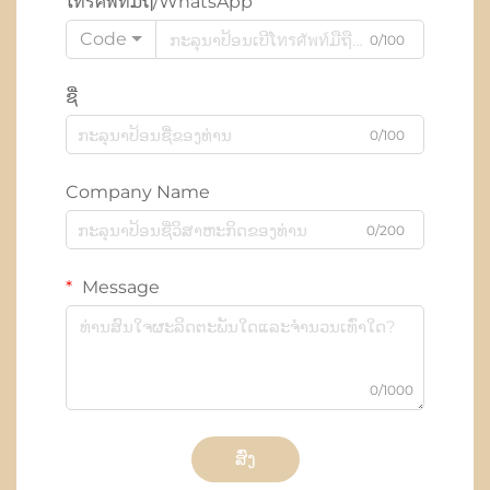
ໂทรศัพท์ມືຖື/WhatsApp
Code
0/100
ຊື່
0/100
Company Name
0/200
Message
0/1000
ສົ່ງ