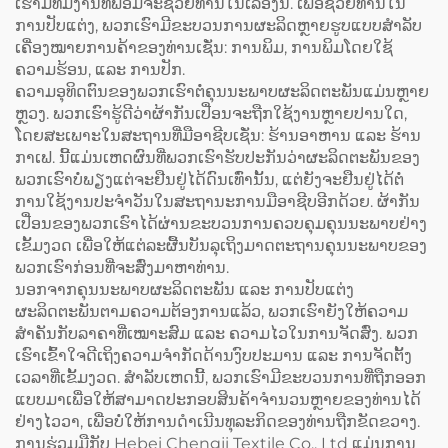
ເຮົາມີທີມງານທີ່ພ້ອມຈະຊ່ວຍທ່ານໃນເລື່ອງນີ້. ເພື່ອຊ່ວຍທ່ານໃນ
ການປັບແຕ່ງ, ພວກເຮົາມີຂະບວນການຜະລິດຫຼາຍຮູບແບບສຳລັບ
ເຄື່ອງໝາຍການຄ້າຂອງທ່ານເຊັ່ນ: ການພິມ, ການພິມໂດຍໃຊ້
ຄວາມຮ້ອນ, ແລະ ການປັກ.
ຄວາມອຸທິດຕົນຂອງພວກເຮົາຕໍ່ຄຸນນະພາບຜະລິດຕະພັນແມ່ນຫຼາຍ
ຫຼວງ. ພວກເຮົາຮູ້ດີວ່າຜ້າກັນເປື່ອນຈະຖືກໃຊ້ງານຫຼາຍປານໃດ,
ໂດຍສະເພາະໃນສະຖານທີ່ມືອາຊີບເຊັ່ນ: ຮ້ານອາຫານ ແລະ ຮ້ານ
ກາເຟ. ນີ້ແມ່ນເຫດຜົນທີ່ພວກເຮົາຮັບປະກັນວ່າຜະລິດຕະພັນຂອງ
ພວກເຮົາບໍ່ພຽງແຕ່ຈະຢືນຢູ່ໄດ້ດົນເທົ່ານັ້ນ, ແຕ່ຍັງຈະຢືນຢູ່ໄດ້ຕໍ່
ການໃຊ້ງານປະຈຳວັນໃນສະຖານະການມືອາຊີບອີກດ້ວຍ. ຜ້າກັນ
ເປື່ອນຂອງພວກເຮົາໄດ້ຜ່ານຂະບວນການຄວບຄຸມຄຸນນະພາບຢ່າງ
ເຂັ້ມງວດ ເພື່ອໃຫ້ແຕ່ລະຜື້ນບັນລຸເຖິງມາດຕະຖານຄຸນນະພາບຂອງ
ພວກເຮົາກ່ອນທີ່ຈະສົ່ງມາຫາທ່ານ.
ນອກຈາກຄຸນນະພາບຜະລິດຕະພັນ ແລະ ການປັບແຕ່ງ
ຜະລິດຕະພັນຕາມຄວາມຕ້ອງການແລ້ວ, ພວກເຮົາຍັງໃຫ້ຄວາມ
ສຳຄັນກັບລາຄາທີ່ເໝາະສົມ ແລະ ຄວາມໄວໃນການຈັດສົ່ງ. ພວກ
ເຮົາເຂົ້າໃຈດີເຖິງຄວາມຈຳກັດດ້ານງົບປະມານ ແລະ ການຈັດຕັ້ງ
ເວລາທີ່ເຂັ້ມງວດ. ສຳລັບເຫດນີ້, ພວກເຮົາມີຂະບວນການທີ່ຖືກອອກ
ແບບມາເພື່ອໃຫ້ສາມາດປະກອບສິນຄ້າຈຳນວນຫຼາຍຂອງທ່ານໄດ້
ຢ່າງໄວວາ, ເພື່ອບໍ່ໃຫ້ການດຳເນີນທຸລະກິດຂອງທ່ານຖືກຂັດຂວາງ.
ການຮ່ວມມືກັບ Hebei Chengji Textile Co., Ltd ແມ່ນການ