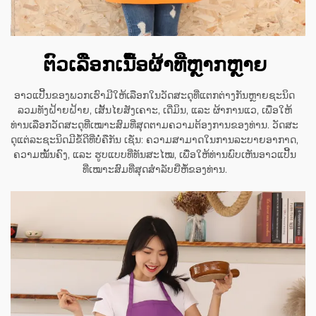
ຕົວເລືອກເນື້ອຜ້າທີ່ຫຼາກຫຼາຍ
ອາວແປີ້ນຂອງພວກເຮົາມີໃຫ້ເລືອກໃນວັດສະດຸທີ່ແຕກຕ່າງກັນຫຼາຍຊະນິດ
ລວມທັງຝ້າຍຝ້າຍ, ເສັ້ນໄຍສັງເຄາະ, ເດີ່ມິນ, ແລະ ຜ້າການແວ, ເພື່ອໃຫ້
ທ່ານເລືອກວັດສະດຸທີ່ເໝາະສົມທີ່ສຸດຕາມຄວາມຕ້ອງການຂອງທ່ານ. ວັດສະ
ດຸແຕ່ລະຊະນິດມີຂໍ້ດີທີ່ບໍ່ຄືກັນ ເຊັ່ນ: ຄວາມສາມາດໃນການລະບາຍອາກາດ,
ຄວາມໝັ້ນຄົງ, ແລະ ຮູບແບບທີ່ທັນສະໄໝ, ເພື່ອໃຫ້ທ່ານພົບເຫັນອາວແປີ້ນ
ທີ່ເໝາະສົມທີ່ສຸດສຳລັບຍີ່ຫໍ້ຂອງທ່ານ.