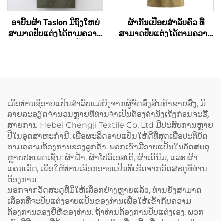
ອາບີ້ນຜ້າ Taslon ມີຖົງໃຫຍ່
ຜ້າກັນເປື່ອຍສຳລັບຄົວ ທີ່
ສາມາດປັບແຕ່ງໄດ້ຕາມຄວາມ
ສາມາດປັບແຕ່ງໄດ້ຕາມຄວາມ
ຕ້ອງການ ດ້ວຍການປັກຮູບ
ຕ້ອງການ ມີສັນຍາລັກບໍລິສັດທີ່
ສັນຍາລັກ ຫຼື ຈິດຕະລາກອນ
ພິມໄວ້ ບໍ່ໃຫ້ນ້ຳເຂົ້າ ແລະ
ສຳລັບຜູ້ໃຫຍ່ ມີແຜ່ນເຊັດມືທີ່
ສະດວກສະບາຍ ສຳລັບການ
ຖອດອອກໄດ້
ປຸງແຕ່ງອາຫານ ມີຄຸນນະພາບ
ສູງ ສຳລັບແມ່ຍິງ ຜ້າກັນເປື່ອຍ
ທີ່ເຮັດຈາກຜ້າທາສລອນ
ເມື່ອທ່ານຊື້ອາບແປ້ນສຳລັບແມ່ຍິງຈາກຜູ້ຈັດສົ່ງສິນຄ້າຂາຍສົ່ງ, ມີ
ລາຍລະອຽດຈຳນວນຫຼາຍທີ່ທ່ານຈຳເປັນຕ້ອງຄຳນຶງເຖິງກ່ອນຈະຊື້.
ສາຍການ Hebei Chengji Textile Co, Ltd ມີປະສົບການຫຼາຍ
ປີໃນອຸດສາຫະກຳນີ, ເພື່ອຜະລິດອາບແປ້ນໃຫ້ດີທີ່ສຸດເພື່ອປະຕິບັດ
ຕາມຄວາມຕ້ອງການຂອງລູກຄ້າ. ພວກເຮົາມີອາບແປ້ນໃນວັດສະດຸ
ຫຼາຍປະເພດເຊັ່ນ: ຜ້າຝ້າ, ຜ້າໂປລີເອສເຕີ, ຜ້າເດີນິມ, ແລະ ຜ້າ
ແຄນເວັດ, ເພື່ອໃຫ້ທ່ານເລືອກອາບແປ້ນທີ່ເຮັດຈາກວັດສະດຸທີ່ທ່ານ
ຕ້ອງການ.
ນອກຈາກວັດສະດຸທີ່ມີໃຫ້ເລືອກຢ່າງຫຼາຍແລ້ວ, ທ່ານຍັງສາມາດ
ເລືອກທີ່ຈະປັບແຕ່ງອາບແປ້ນຂອງທ່ານເພື່ອໃຫ້ເຂົ້າກັບຄວາມ
ຕ້ອງການຂອງຍີ່ຫໍ້ຂອງທ່ານ. ຖ້າທ່ານຕ້ອງການປັບແຕ່ງເອງ, ພວກ