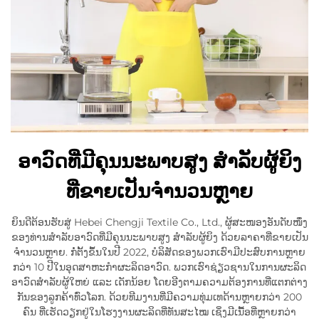
ອາວົດທີ່ມີຄຸນນະພາບສູງ ສຳລັບຜູ້ຍິງ
ທີ່ຂາຍເປັນຈຳນວນຫຼາຍ
ຍິນດີຕ້ອນຮັບສູ່ Hebei Chengji Textile Co., Ltd., ຜູ້ສະໜອງອັນດັບໜຶ່ງ
ຂອງທ່ານສຳລັບອາວົດທີ່ມີຄຸນນະພາບສູງ ສຳລັບຜູ້ຍິງ ດ້ວຍລາຄາທີ່ຂາຍເປັນ
ຈຳນວນຫຼາຍ. ກໍ່ຕັ້ງຂຶ້ນໃນປີ 2022, ບໍລິສັດຂອງພວກເຮົາມີປະສົບການຫຼາຍ
ກວ່າ 10 ປີໃນອຸດສາຫະກຳຜະລິດອາວົດ. ພວກເຮົາຊ່ຽວຊານໃນການຜະລິດ
ອາວົດສຳລັບຜູ້ໃຫຍ່ ແລະ ເດັກນ້ອຍ ໂດຍອີງຕາມຄວາມຕ້ອງການທີ່ແຕກຕ່າງ
ກັນຂອງລູກຄ້າທົ່ວໂລກ. ດ້ວຍທີມງານທີ່ມີຄວາມທຸ່ມເທດ້ານຫຼາຍກວ່າ 200
ຄົນ ທີ່ເຮັດວຽກຢູ່ໃນໂຮງງານຜະລິດທີ່ທັນສະໄໝ ເຊິ່ງມີເນື້ອທີ່ຫຼາຍກວ່າ