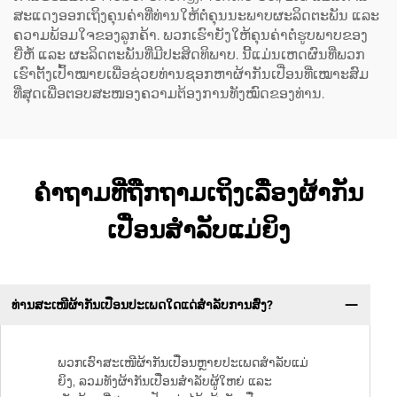
ສະແດງອອກເຖິງຄຸນຄ່າທີ່ທ່ານໃຫ້ຕໍ່ຄຸນນະພາບຜະລິດຕະພັນ ແລະ
ຄວາມພ້ອມໃຈຂອງລູກຄ້າ. ພວກເຮົາຍັງໃຫ້ຄຸນຄ່າຕໍ່ຮູບພາບຂອງ
ຍີ່ຫໍ້ ແລະ ຜະລິດຕະພັນທີ່ມີປະສິດທິພາບ. ນີ້ແມ່ນເຫດຜົນທີ່ພວກ
ເຮົາຕັ້ງເປົ້າໝາຍເພື່ອຊ່ວຍທ່ານຊອກຫາຜ້າກັນເປື່ອນທີ່ເໝາະສົມ
ທີ່ສຸດເພື່ອຕອບສະໜອງຄວາມຕ້ອງການທັງໝົດຂອງທ່ານ.
ຄຳຖາມທີ່ຖືກຖາມເຖິງເລື່ອງຜ້າກັນ
ເປື່ອນສຳລັບແມ່ຍິງ
ທ່ານສະເໜີຜ້າກັນເປື່ອນປະເພດໃດແດ່ສຳລັບການສົ່ງ?
ພວກເຮົາສະເໜີຜ້າກັນເປື່ອນຫຼາຍປະເພດສຳລັບແມ່
ຍິງ, ລວມທັງຜ້າກັນເປື່ອນສຳລັບຜູ້ໃຫຍ່ ແລະ