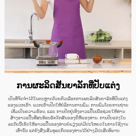
ການຜະລິດສັນຍາລັກທີ່ປັບແຕ່ງ
ເປັນທີ່ຈົດຈຳໄດ້ໃນຕະຫຼາດດ້ວຍຕົວເລືອກການຜະລິດສັນຍາລັກທີ່ປັບແຕ່ງ
ຂອງພວກເຮົາ. ພວກເຮົາເປີດໃຫ້ບໍລິການການພິມ, ການພິມໂດຍການຖ່າຍ
ເທີມເປັນຄວາມຮ້ອນ, ແລະ ການປັກຢູ່ເທິງອາວແປີ້ນເພື່ອຊ່ວຍໃຫ້ທ່ານ
ສ້າງອາວແປີ້ນທີ່ສະທ້ອນອັตลັກສັນຂອງຍີ່ຫໍ້ຂອງທ່ານ. ການປັບແຕ່ງໃນ
ລະດັບນີ້ເຮັດໃຫ້ອາວແປີ້ນຂອງທ່ານບໍ່ພຽງແຕ່ມີປະໂຫຍດໃນການໃຊ້ງານ
ເທົ່ານັ້ນ ແຕ່ຍັງສົ່ງເສີມທຸລະກິດຂອງທ່ານໄດ້ຢ່າງມີປະສິດທິພາບ.