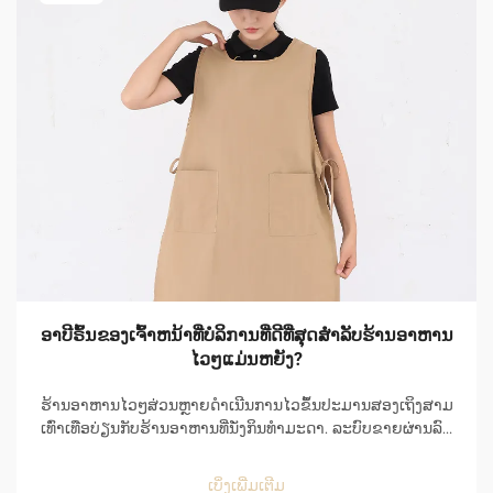
ອາບີຣົ້ນຂອງເຈົ້າຫນ້າທີ່ບໍລິການທີ່ດີທີ່ສຸດສຳລັບຮ້ານອາຫານ
ໄວໆແມ່ນຫຍັງ?
ຮ້ານອາຫານໄວໆສ່ວນຫຼາຍດຳເນີນການໄວຂຶ້ນປະມານສອງເຖິງສາມ
ເທົ່າເທືອບ່ຽນກັບຮ້ານອາຫານທີ່ນັ່ງກິນທຳມະດາ. ລະບົບຂາຍຜ່ານລົດ
(Drive-thru) ຂອງຮ້ານອາຫານໄວໆຈະຮັບຄຳສັ່ງຜ່ານລະບົບຄອມ
ພິວເຕີ, ແລະເລີ່ມຕົ້ນເຖິງສຳເລັດຄຳສັ່ງໃນທຸກໆຊ່ວງເວລາປະມານ
ເບິ່ງເພີ່ມເຕີມ