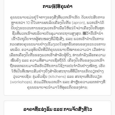
ການ保障ຄຸນຄ່າ
ຄຸນນະພາບແມ່ນຢູ່ໃຈກາງຂອງສິ່ງທີ່ພວກເຮົາເຮັດ. ດ້ວຍປະສົບການ
ຫຼາຍກວ່າ 10 ປີໃນການຜະລິດເຄື່ອງປິດກັ້ນ (apron), ພວກເຮົາໄດ້
ປັບປຸງຂະບວນການຂອງພວກເຮົາເພື່ອໃຫ້ແນ່ໃຈວ່າເຄື່ອງປິດກັ້ນທຸກ
ຊິ້ນທີ່ພວກເຮົາຜະລິດຈະບັນລຸມາດຕະຖານສູງສຸດ. ৐ວ້ານີ້ເຮົານຳ
ເຂົ້າວັດຖຸດິບຈາກຜູ້ສະໜອງທີ່ມີຊື່ເສີງ, ແລະ ພວກເຮົາດຳເນີນການ
ກວດສອບຄຸນນະພາບຢ່າງເຂັ້ມງວດໃນທຸກຂັ້ນຕອນຂອງຂະບວນການ
ຜະລິດ. ຄວາມອຸທິດຝຶກທີ່ມີຕໍ່ຄຸນນະພາບນີ້ໝາຍຄວາມວ່າ ເມື່ອທ່ານ
ເລືອກເຄື່ອງປິດກັ້ນຂອງພວກເຮົາສຳລັບຜູ້ຍິງ, ທ່ານກຳລັງເລືອກຄວາມ
ໝັ້ນຄົງ ແລະ ຄວາມທີ່ສາມາດເຊື່ອຖືໄດ້. ເຄື່ອງປິດກັ້ນຂອງພວກເຮົາ
ຖືກອອກແບບມາເພື່ອຮັບມືກັບການໃຊ້ງານປະຈຳວັນຢ່າງໜັກໆ, ເຮັດ
ໃຫ້ເປັນທີ່ເໝາະສົມຢ່າງຍິ່ງສຳລັບສະຖານທີ່ທີ່ມີການເຮັດວຽກຢ່າງ
ວຸ່ນວາຍເຊັ່ນ: ກຸ່ມຄິວຊີນ (kitchens) ແລະ ສະຖານທີ່ເຮັດວຽກ
(workshops). ຮ່ວມມືກັບພວກເຮົາ ແລະ ສຳຫຼັບຄວາມແຕກຕ່າງທີ່
ຄຸນນະພາບຈະນຳມາໃຫ້ທຸລະກິດຂອງທ່ານ.
ລາຄາທີ່ແຂ່ງຂັນ ແລະ ການຈັດສົ່ງທີ່ໄວ