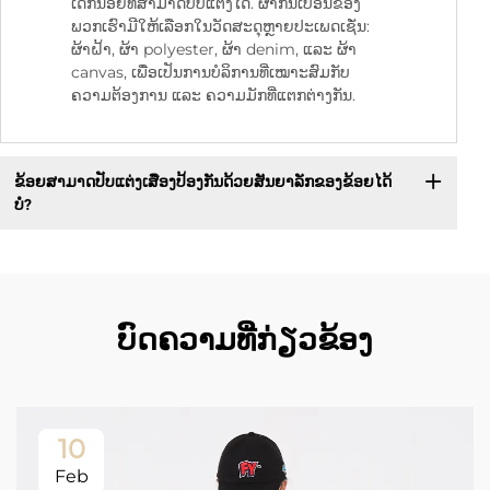
ເດັກນ້ອຍທີ່ສາມາດປັບແຕ່ງໄດ້. ຜ້າກັນເປື່ອນຂອງ
ພວກເຮົາມີໃຫ້ເລືອກໃນວັດສະດຸຫຼາຍປະເພດເຊັ່ນ:
ຜ້າຝ້າ, ຜ້າ polyester, ຜ້າ denim, ແລະ ຜ້າ
canvas, ເພື່ອເປັນການບໍລິການທີ່ເໝາະສົມກັບ
ຄວາມຕ້ອງການ ແລະ ຄວາມມັກທີ່ແຕກຕ່າງກັນ.
ຂ້ອຍສາມາດປັບແຕ່ງເສືອງປ້ອງກັນດ້ວຍສັນຍາລັກຂອງຂ້ອຍໄດ້
ບໍ?
ບົດຄວາມທີ່ກ່ຽວຂ້ອງ
10
Feb