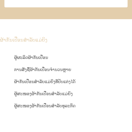
ຜ້າກັນເປື່ອນສຳລັບແມ່ຍິງ
ຜູ້ຜະລິດຜ້າກັນເປື່ອນ
ການສັ່ງຊື້ຜ້າກັນເປື່ອນຈຳນວນຫຼາຍ
ຜ້າກັນເປື່ອນສຳລັບແມ່ຍິງທີ່ປັບແຕ່ງໄດ້
ຜູ້ສະໜອງຜ້າກັນເປື່ອນສຳລັບແມ່ຍິງ
ຜູ້ສະໜອງຜ້າກັນເປື່ອນສຳລັບທຸລະກິດ