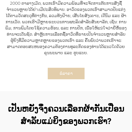
2000 ຕາລາງເມັດ, ພວກເຮົາມີຄວາມພ້ອມທີ່ຈະຈັດການກັບການສັ່ງຊື້
ຈຳນວນຫຼາຍໄດ້ຢ่างມີປະສິດທິພາບ. ອາວົດຂອງພວກເຮົາສາມາດປັບແຕ່ງ
ໄດ້ຕາມວັດສະດຸທີ່ຕ່າງກັນ, ລວມທັງຝ້າຍ, ເສັ້ນໄຍສັງເຄາະ, ເດີນິມ ແລະ ຜ້າ
ການເວັດ. ພວກເຮົາມີຫຼາຍຂະບວນການຜະລິດສຳລັບສັນຍາລັກ, ເຊັ່ນ: ການ
ພິມ, ການພິມໂດຍໃຊ້ຄວາມຮ້ອນ, ແລະ ການປັກ, ເພື່ອໃຫ້ແນ່ໃຈວ່າຍີ່ຫໍ້ຂອງ
ທ່ານຈະເດັ່ນຊັດ. ສຳຫຼັບການເລືອກຊື້ອາວົດທີ່ຂາຍເປັນຈຳນວນຫຼາຍສຳລັບ
ຜູ້ຍິງທີ່ມີຄວາມຫຼາກຫຼາຍຂອງພວກເຮົາ ແລະ ຄົ້ນພົບວ່າພວກເຮົາຈະ
ສາມາດຕອບສະຫນອງຄວາມຕ້ອງການທຸລະກິດຂອງທ່ານໄດ້ແນວໃດດ້ວຍ
ຄຸນນະພາບ ແລະ ຮູບແບບ.
ຂໍລາຄາ
ເປັນຫຍັງຈຶ່ງຄວນເລືອກຜ້າກັນເປື່ອນ
ສຳລັບແມ່ຍິງຂອງພວກເຮົາ?