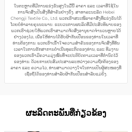
ໃນຕະຫຼາດທີ່ມີການແຂ່ງຂັນສູງໃນມື້ນີ້ ລາຄາ ແລະ ເວລາທີ່ໃຊ້ໃນ
ການຈັດສົ່ງເປັນສິ່ງທີ່ສຳຄັນຢ່າງຍິ່ງ. ສາທາລະນະລັດ Hebei
Chengji Textile Co., Ltd. ພວກເຮົາສະເໜີລາຄາສົ່ງທີ່ແຂ່ງຂັນໄດ້
ໂດຍບໍ່ທຳລາຍຄຸນນະພາບ. ຂະບວນການຜະລິດທີ່ມີປະສິດທິພາບຂອງ
ພວກເຮົາຊ່ວຍໃຫ້ພວກເຮົາສາມາດຈັດສົ່ງອານຸຍາດຈຳນວນຫຼາຍໄດ້
ຢ່າງວ່ອງໄວ, ເພື່ອໃຫ້ທ່ານໄດ້ຮັບຜ້າກັນເປື່ອນຂອງທ່ານໃນເວລາທີ່
ທ່ານຕ້ອງການ. ພວກເຮົາເຂົ້າໃຈຄວາມສຳຄັນຂອງການຈັດສົ່ງທີ່ທັນ
ເວລາໃນການຮັກສາການດຳເນີນທຸລະກິດຂອງທ່ານ, ແລະ ທີມງານ
ຂອງພວກເຮົາມີຄວາມມຸ່ງໝັ້ນທີ່ຈະປະຕິບັດຕາມເວລາທີ່ກຳນົດໄວ້
ຂອງທ່ານ. ດ້ວຍການປະສົມປະສານລະຫວ່າງຄວາມຖືກຕ້ອງຂອງ
ລາຄາ ແລະ ຄວາມໄວ, ທ່ານສາມາດວາງໃຈໃນການເປັນຜູ້ສະໜອງທີ່
ເຊື່ອຖືໄດ້ຂອງທ່ານສຳລັບຜ້າກັນເປື່ອນສຳລັບແມ່ຍິງ.
ຜະລິດຕະພັນທີ່ກ່ຽວຂ້ອງ