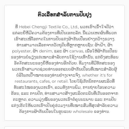
ຕົວເລືອກສໍາລັບການປັບປຸງ
ທີ່ Hebei Chengji Textile Co., Ltd., ພວກເຮົາເຂົ້າໃຈດີວ່າ
ແຕ່ລະຍີ່ຫໍ້ມີຄວາມຕ້ອງການທີ່ເປັນເອກະລັກ. ນີ້ແມ່ນເຫດຜົນທີ່ພວກ
ເຮົາສະເໜີໂອກາດໃນການປັບແຕ່ງຜ້າກັນເປື່ອນຢ່າງກວ້າງຂວາງ.
ທ່ານສາມາດເລືອກຈາກວັດຖຸດິບທີ່ຫຼາກຫຼາຍເຊັ່ນ: ຜ້າຝ້າ, ຜ້າ
polyester, ຜ້າ denim, ແລະ ຜ້າ canvas, ເພື່ອໃຫ້ຜ້າກັນເປື່ອນ
ຂອງທ່ານບໍ່ພຽງແຕ່ເໝາະສຳລັບການໃຊ້ງານເທົ່ານັ້ນ, ແຕ່ຍັງສະທ້ອນ
ອັตลັກສະນະຂອງຍີ່ຫໍ້ຂອງທ່ານອີກດ້ວຍ. ທີມງານທີ່ມີທັກສະຂອງ
ພວກເຮົາສາມາດຊ່ວຍທ່ານອອກແບບຜ້າກັນເປື່ອນທີ່ເໝາະສຳລັບຜູ້
ບໍລິໂພກເປົ້າໝາຍຂອງທ່ານຢ່າງເຈາະຈົງ, whether it's for
restaurants, cafes, or retail. ໂດຍໃຊ້ເຕັກນິກການຜະລິດທີ່
ທັນສະໄໝຂອງພວກເຮົາ, ລວມທັງການພິມ, ການຖ່າຍໂອນຄວາມ
ຮ້ອນ, ແລະ ການປັກ, ທ່ານສາມາດສ້າງຜະລິດຕະພັນທີ່ເດັ່ນອອກຈາກ
ຕະຫຼາດ. ຄວາມມຸ່ງໝັ້ນຂອງພວກເຮົາຕໍ່ຄຸນນະພາບ ແລະ ການປັບ
ແຕ່ງເຮັດໃຫ້ພວກເຮົາເປັນຄູ່ຮ່ວມງານທີ່ເໝາະສົມທີ່ສຸດສຳລັບຄວາມ
ຕ້ອງການຜ້າກັນເປື່ອນໃນຮູບແບບ wholesale ຂອງທ່ານ.