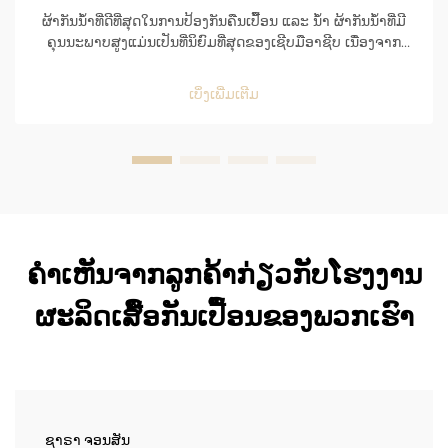
ຜ້າກັນນ້ຳທີ່ດີທີ່ສຸດໃນການປ້ອງກັນຄືນເປື້ອນ ແລະ ນ້ຳ ຜ້າກັນນ້ຳທີ່ມີ
ຄຸນນະພາບສູງແມ່ນເປັນທີ່ນິຍົມທີ່ສຸດຂອງເຊີບມືອາຊີບ ເນື່ອງຈາກ
ຄວາມສາມາດໃນການປ້ອງກັນຄືນເປື້ອນ ແລະ ນ້ຳໄດ້ຢ່າງດີເລີດ ແລະ
ຍັງເຮັດໃຫ້ໃຊ້ງ່າຍໃນສະພາບແວດລ້ອມທີ່ເຕັມໄປດ້ວຍຄວາມເຄັ່ງຕຶງ
ເບິ່ງເພີ່ມເຕີມ
ຂອງຄິດເຊີນ...
ຄຳເຫັນຈາກລູກຄ້າກ່ຽວກັບໂຮງງານ
ຜະລິດເສື້ອກັນເປື້ອນຂອງພວກເຮົາ
ຊາຣາ ຈອນສັນ