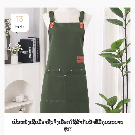
13
Feb
ເປັນຫຍັງເຊີບມືອາຊີບຈຶ່ງເລືອກໃຊ້ຜ້າກັນນ້ຳທີ່ມີຄຸນນະພາບ
ສູງ?