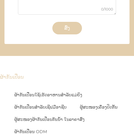
0/1000
ສົ່ງ
ຜ້າກັນເປື່ອນ
ຜ້າກັນເປື່ອນໃຊ້ເຮັດອາຫານສຳລັບແມ່ຍິງ
ຜ້າກັນເປື່ອນສຳລັບເຊີຟມືອາຊີບ
ຜູ້ສະໜອງເຄື່ອງປິດກັ້ນ
ຜູ້ສະໜອງຜ້າກັນເປື່ອນກັນນ້ຳ ໃນລາຄາສົ່ງ
ຜ້າກັນເປື່ອນ ODM