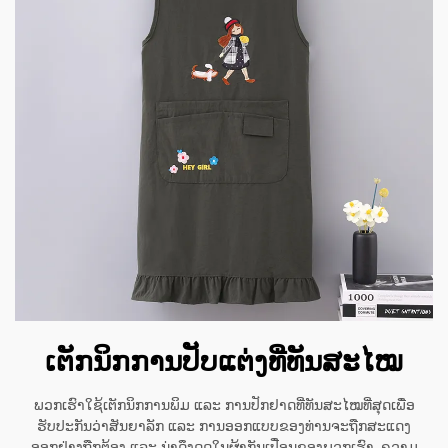
ເຕັກນິກການປັບແຕ່ງທີ່ທັນສະໄໝ
ພວກເຮົາໃຊ້ເຕັກນິກການພິມ ແລະ ການປັກຢາດທີ່ທັນສະໄໝທີ່ສຸດເພື່ອ
ຮັບປະກັນວ່າສັນຍາລັກ ແລະ ການອອກແບບຂອງທ່ານຈະຖືກສະແດງ
ອອກຢ່າງຖືກຕ້ອງ ແລະ ນ່າດຶງດູດໃນຜ້າກັນເປື່ອນຂອງພວກເຮົາ. ຄວາມ