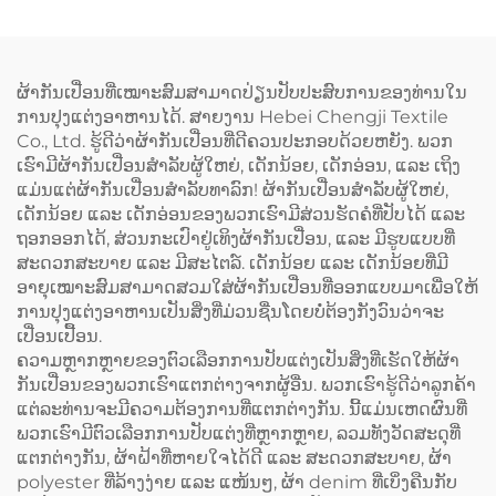
ໂປຣນທີ່ມີຄວາມຍືດຫຍຸ່ນ ແລະ
ເສື້ອກັ້ນ (Vest) ສຳລັບຜູ້ຍິງ ມີ
ມີສ່ວນເຊື່ອມຕໍ່ເປັນຮູບ H ຢູ່ທີ່
ຂະໜາດໃຫຍ່ພິເສດ (Plus
ບ່າ (H-shoulder) ອາໂປຣນທີ່
Size) ອາໂປຣນຮູບແບບເສື້ອ
ມີຂະໜາດຍາວຂຶ້ນ
ກັ້ນຂອງຊ່າງເຮັດເຄື່ອງໝາກ
ຜ້າກັນເປື່ອນທີ່ເໝາະສົມສາມາດປ່ຽນປັບປະສົບການຂອງທ່ານໃນ
(Extended) ປະກອບດ້ວຍຜ້າ
(Cobbler Vest Apron) ທີ່ມີ
ການປຸງແຕ່ງອາຫານໄດ້. ສາຍງານ Hebei Chengji Textile
ແຜ່ນ (Canvas) ສີເຂັ້ມ ເຊັ່ນ:
ທັງສອງດ້ານ ແລະ ມີທີ່ຈັດຕັ້ງ
Co., Ltd. ຮູ້ດີວ່າຜ້າກັນເປື່ອນທີ່ດີຄວນປະກອບດ້ວຍຫຍັງ. ພວກ
ສີເຂັ້ມຄືສີກາເຟ (Dark
ສຳລັບເນື້ອຫາເຄື່ອງໝາກ
ເຮົາມີຜ້າກັນເປື່ອນສຳລັບຜູ້ໃຫຍ່, ເດັກນ້ອຍ, ເດັກອ່ອນ, ແລະ ເຖິງ
Coffee) ແລະ ມີລະບົບປັບ
(Logo) ສຳລັບບາຣິສຕາ
ແມ່ນແຕ່ຜ້າກັນເປື່ອນສຳລັບທາລົກ! ຜ້າກັນເປື່ອນສຳລັບຜູ້ໃຫຍ່,
ຂະໜາດໄດ້ (Adjustable)
(Barista) ແລະ ຮ້ານຕັດຜົມ
ເດັກນ້ອຍ ແລະ ເດັກອ່ອນຂອງພວກເຮົາມີສ່ວນຮັດຄໍທີ່ປັບໄດ້ ແລະ
(Barbershop)
ຖອກອອກໄດ້, ສ່ວນກະເປົາຢູ່ເທິງຜ້າກັນເປື່ອນ, ແລະ ມີຮູບແບບທີ່
ສະດວກສະບາຍ ແລະ ມີສະໄຕລ໌. ເດັກນ້ອຍ ແລະ ເດັກນ້ອຍທີ່ມີ
ອາຍຸເໝາະສົມສາມາດສວມໃສ່ຜ້າກັນເປື່ອນທີ່ອອກແບບມາເພື່ອໃຫ້
ການປຸງແຕ່ງອາຫານເປັນສິ່ງທີ່ມ່ວນຊື່ນໂດຍບໍ່ຕ້ອງກັງວົນວ່າຈະ
ເປື່ອນເປື້ອນ.
ຄວາມຫຼາກຫຼາຍຂອງຕົວເລືອກການປັບແຕ່ງເປັນສິ່ງທີ່ເຮັດໃຫ້ຜ້າ
ກັນເປື່ອນຂອງພວກເຮົາແຕກຕ່າງຈາກຜູ້ອື່ນ. ພວກເຮົາຮູ້ດີວ່າລູກຄ້າ
ແຕ່ລະທ່ານຈະມີຄວາມຕ້ອງການທີ່ແຕກຕ່າງກັນ. ນີ້ແມ່ນເຫດຜົນທີ່
ພວກເຮົາມີຕົວເລືອກການປັບແຕ່ງທີ່ຫຼາກຫຼາຍ, ລວມທັງວັດສະດຸທີ່
ແຕກຕ່າງກັນ, ຜ້າຝ້າທີ່ຫາຍໃຈໄດ້ດີ ແລະ ສະດວກສະບາຍ, ຜ້າ
polyester ທີ່ລ້າງງ່າຍ ແລະ ແໜ້ນໆ, ຜ້າ denim ທີ່ເບິ່ງຄືນກັບ