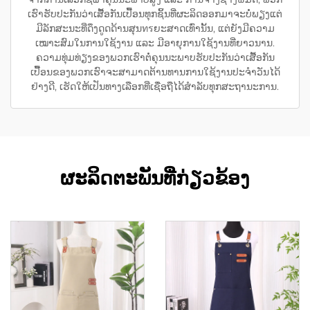
ເຮົາຮັບປະກັນວ່າເສື້ອກັນເປື້ອນທຸກຊິ້ນທີ່ຜະລິດອອກມາຈະບໍ່ພຽງແຕ່
ມີລັກສະນະທີ່ດຶງດູດດ້ານສຸນทรຍະສາດເທົ່ານັ້ນ, ແຕ່ຍັງມີຄວາມ
ເໝາະສົມໃນການໃຊ້ງານ ແລະ ມີອາຍຸການໃຊ້ງານທີ່ຍາວນານ.
ຄວາມທຸ່ມທ່ຽງຂອງພວກເຮົາຕໍ່ຄຸນນະພາບຮັບປະກັນວ່າເສື້ອກັນ
ເປື້ອນຂອງພວກເຮົາຈະສາມາດຕ້ານທານການໃຊ້ງານປະຈຳວັນໄດ້
ຢ່າງດີ, ເຮັດໃຫ້ເປັນທາງເລືອກທີ່ເຊື່ອຖືໄດ້ສຳລັບທຸກສະຖານະການ.
ຜະລິດຕະພັນທີ່ກ່ຽວຂ້ອງ