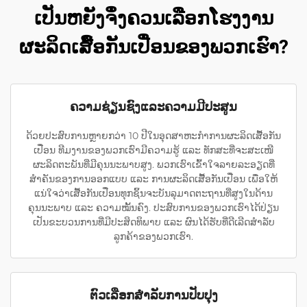
ເປັນຫຍັງຈຶ່ງຄວນເລືອກໂຮງງານ
ຜະລິດເສື້ອກັນເປື່ອນຂອງພວກເຮົາ?
ຄວາມຊ່ຽນຊົງແລະຄວາມມີປະສູນ
ດ້ວຍປະສົບການຫຼາຍກວ່າ 10 ປີໃນອຸດສາຫະກຳການຜະລິດເສື້ອກັນ
ເປື່ອນ ທີມງານຂອງພວກເຮົາມີຄວາມຮູ້ ແລະ ທັກສະທີ່ຈະສະເໜີ
ຜະລິດຕະພັນທີ່ມີຄຸນນະພາບສູງ. ພວກເຮົາເຂົ້າໃຈລາຍລະອຽດທີ່
ສຳຄັນຂອງການອອກແບບ ແລະ ການຜະລິດເສື້ອກັນເປື່ອນ ເພື່ອໃຫ້
ແນ່ໃຈວ່າເສື້ອກັນເປື່ອນທຸກຊິ້ນຈະບັນລຸມາດຕະຖານທີ່ສູງໃນດ້ານ
ຄຸນນະພາບ ແລະ ຄວາມໝັ້ນຄົງ. ປະສົບການຂອງພວກເຮົາໄດ້ປ່ຽນ
ເປັນຂະບວນການທີ່ມີປະສິດທິພາບ ແລະ ຜົນໄດ້ຮັບທີ່ດີເລີດສຳລັບ
ລູກຄ້າຂອງພວກເຮົາ.
ຕົວເລືອກສໍາລັບການປັບປຸງ