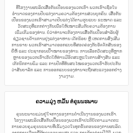
ທີ່ໂຮງງານຜະລິດເສື້ອກັນເປື່ອນຂອງພວກເຮົາ ພວກເຮົາເຊື່ອໃນ
ອຳນາດຂອງການປັບແຕ່ງຕາມຄວາມຕ້ອງການສ່ວນບຸກຄົນ. ເສື້ອກັນ
ເປື່ອນຂອງພວກເຮົາສາມາດປັບແຕ່ງໄດ້ຕາມຮູບແບບ ຂະໜາດ ແລະ
ວັດສະດຸທີ່ແຕກຕ່າງກັນເພື່ອໃຫ້ເໝາະສົມກັບຄວາມຕ້ອງການ
ເພີ່ມເຕີມຂອງທ່ານ. ບໍ່ວ່າທ່ານຈະຕ້ອງການເສື້ອກັນເປື່ອນສຳລັບຜູ້
ຊ່ຽວຊານດ້ານການປຸງແຕ່ງອາຫານ ເດັກນ້ອຍ ຫຼື ເຫດການສົ່ງເສີມ
ການຂາຍ ພວກເຮົາສາມາດອອກແບບທີ່ສອດຄ່ອງກັບອັตลັກສັນຂອງ
ຍີ່ຫໍ້ ແລະ ປະຊາກອນເປົ້າໝາຍຂອງທ່ານ. ການເລືອກວັດສະດຸທີ່ຫຼາກ
ຫຼາຍຂອງພວກເຮົາເຮັດໃຫ້ທ່ານມີອິດສະຫຼະໃນການສ້າງສັນ ແລະ
ເຕັກນິກການພິມ ແລະ ການປັກທີ່ທັນສະໄໝຂອງພວກເຮົາຮັບປະກັນ
ວ່າສັນຍາລັກ ແລະ ການອອກແບບຂອງທ່ານຈະຖືກສະແດງອອກຢ່າງ
ງາມງາມ.
ຄວາມມຸ່ງ ຫມັ້ນ ຕໍ່ຄຸນນະພາບ
ຄຸນນະພາບແມ່ນຢູ່ໃຈກາງຂອງການດຳເນີນງານຂອງພວກເຮົາ.
ໂຮງງານຜະລິດເສື້ອກັນເປື້ອນຂອງພວກເຮົາປະຕິບັດຕາມມາດຕະ
ການຄວບຄຸມຄຸນນະພາບທີ່ເຂັ້ມງວດໃນທຸກຂັ້ນຕອນຂອງການຜະລິດ.
ຈາກການເລືອກຊື້ຜ້າຄຸນນະພາບສູງ ແລະ ການຈ້າງຊ່າງຝີມືດີ, ພວກ