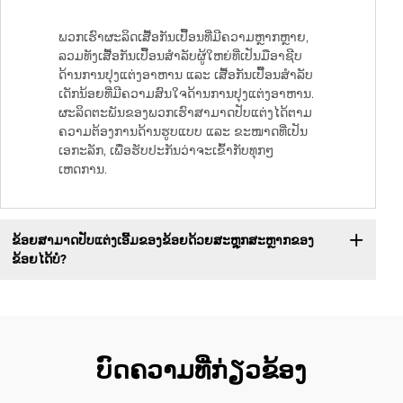
ພວກເຮົາຜະລິດເສື້ອກັນເປື້ອນທີ່ມີຄວາມຫຼາກຫຼາຍ,
ລວມທັງເສື້ອກັນເປື້ອນສຳລັບຜູ້ໃຫຍ່ທີ່ເປັນມືອາຊີບ
ດ້ານການປຸງແຕ່ງອາຫານ ແລະ ເສື້ອກັນເປື້ອນສຳລັບ
ເດັກນ້ອຍທີ່ມີຄວາມສົນໃຈດ້ານການປຸງແຕ່ງອາຫານ.
ຜະລິດຕະພັນຂອງພວກເຮົາສາມາດປັບແຕ່ງໄດ້ຕາມ
ຄວາມຕ້ອງການດ້ານຮູບແບບ ແລະ ຂະໜາດທີ່ເປັນ
ເອກະລັກ, ເພື່ອຮັບປະກັນວ່າຈະເຂົ້າກັບທຸກໆ
ເຫດການ.
ຂ້ອຍສາມາດປັບແຕ່ງເອີ້ມຂອງຂ້ອຍດ້ວຍສະຫຼຸກສະຫຼາກຂອງ
ຂ້ອຍໄດ້ບໍ?
ບົດຄວາມທີ່ກ່ຽວຂ້ອງ