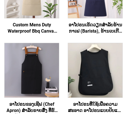
Custom Mens Duty
ອາໂປຣນເຮັດວຽກສຳລັບຮ້ານ
Waterproof Bbq Canvas
ກາເຟ (Barista), ຮ້ານເບເກີຣີ່
Tool ເຄື່ອງມືເຮັດວຽກ Apron
(Bakery), ຮ້ານສະຫຼາດ
ມີກະເປົາ
(Hair Salon) ແລະ ສຳລັບ
ສິລະປິນ ມີຄຸນນະພາບສູງ ອາ
ໂປຣນຮູບແບບເສື້ອກັ້ນທີ່ມີສ່ວນ
ເຊື່ອມຕໍ່ຂ້າມທີ່ຫຼັງ (Cross
Back) ປະກອບດ້ວຍເສື້ອຜ້າ
ເປັນສ່ວນປະກອບຂອງ
polyester ແລະ ຜ້າຝ້າ
(Cotton) ສຳລັບທັງຜູ້ຍິງ ແລະ
ຜູ້ຊາຍ
ອາໂປຣນຂອງເຊີຟ (Chef
ອາໂປຣນທີ່ໃຊ້ເພື່ອຄວາມ
Apron) ສຳລັບຂາຍສົ່ງ ທີ່ຮັບ
ສະອາດ ອາໂປຣນແບບປັບແຕ່ງ
ປັບແຕ່ງເຄື່ອງໝາກ
ໄດ້ ສຳລັບທັງຜູ້ຊາຍ ແລະ ຜູ້ຍິງ
(Customized Logo) ໄດ້ ອາ
(Unisex) ອາໂປຣນຮູບແບບ