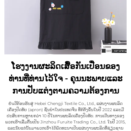
ໂຮງງານຜະລິດເສື້ອກັນເປື່ອນຂອງ
ທ່ານທີ່ທ່ານໄວ້ໃຈ - ຄຸນນະພາບແລະ
ການປັບແຕ່ງຕາມຄວາມຕ້ອງການ
ຍินດີຕ້ອນຮັບສູ່ Hebei Chengji Textile Co., Ltd., ແຜ່ນງານຜະລິດ
ເຄື່ອງປິດທັບ (apron) ຊັ້ນນຳໃນປະເທດຈີນ ທີ່ກໍ່ຕັ້ງຂຶ້ນໃນປີ 2022 ແລະມີ
ປະສົບການຫຼາຍກວ່າ 10 ປີໃນການຜະລິດເຄື່ອງປິດທັບ. ການເດີນທາງຂອງ
ພວກເຮົາເລີ່ມຕົ້ນເປັນ Jinzhou Furuite Trading Co., Ltd. ໃນປີ 2015,
ແລະນັບແຕ່ນັ້ນມາພວກເຮົາໄດ້ພັດທະນາເປັນແຜ່ນງານຜະລິດທີ່ຊ່ຽວຊານ