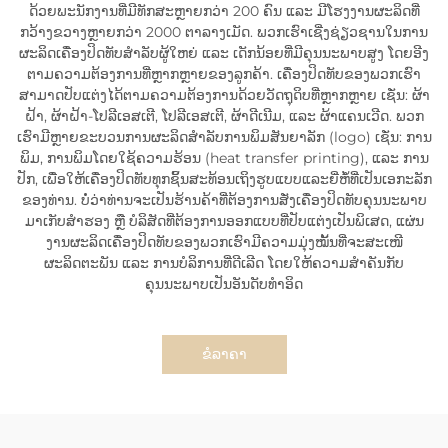
ດ້ວຍພະນັກງານທີ່ມີທັກສະຫຼາຍກວ່າ 200 ຄົນ ແລະ ມີໂຮງງານຜະລິດທີ່
ກວ້າງຂວາງຫຼາຍກວ່າ 2000 ຕາລາງເມັດ. ພວກເຮົາເຊີ່ງຊ່ຽວຊານໃນການ
ຜະລິດເຄື່ອງປິດທັບສຳລັບຜູ້ໃຫຍ່ ແລະ ເດັກນ້ອຍທີ່ມີຄຸນນະພາບສູງ ໂດຍອີງ
ຕາມຄວາມຕ້ອງການທີ່ຫຼາກຫຼາຍຂອງລູກຄ້າ. ເຄື່ອງປິດທັບຂອງພວກເຮົາ
ສາມາດປັບແຕ່ງໄດ້ຕາມຄວາມຕ້ອງການດ້ວຍວັດຖຸດິບທີ່ຫຼາກຫຼາຍ ເຊັ່ນ: ຜ້າ
ຝ້າ, ຜ້າຝ້າ-ໂປລີເອສເຕີ, ໂປລີເອສເຕີ, ຜ້າດີເນີມ, ແລະ ຜ້າແຄນເວີດ. ພວກ
ເຮົາມີຫຼາຍຂະບວນການຜະລິດສຳລັບການພິມສັນຍາລັກ (logo) ເຊັ່ນ: ການ
ພິມ, ການພິມໂດຍໃຊ້ຄວາມຮ້ອນ (heat transfer printing), ແລະ ການ
ປັກ, ເພື່ອໃຫ້ເຄື່ອງປິດທັບທຸກຊິ້ນສະທ້ອນເຖິງຮູບແບບແລະຍີ່ຫໍ້ທີ່ເປັນເອກະລັກ
ຂອງທ່ານ. ບໍ່ວ່າທ່ານຈະເປັນຮ້ານຄ້າທີ່ຕ້ອງການສັ່ງເຄື່ອງປິດທັບຄຸນນະພາບ
ມາເກັບສຳຮອງ ຫຼື ບໍລິສັດທີ່ຕ້ອງການອອກແບບທີ່ປັບແຕ່ງເປັນພິເສດ, ແຜ່ນ
ງານຜະລິດເຄື່ອງປິດທັບຂອງພວກເຮົາມີຄວາມມຸ່ງໝັ້ນທີ່ຈະສະເໜີ
ຜະລິດຕະພັນ ແລະ ການບໍລິການທີ່ດີເລີດ ໂດຍໃຫ້ຄວາມສຳຄັນກັບ
ຄຸນນະພາບເປັນອັນດັບທຳອິດ
ຂໍລາຄາ