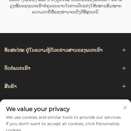
ມຸ່ງໝັ້ນຂອງພວກເຮົາຕໍ່ຄຸນນະພາບໃນການປັບແຕ່ງໃຫ້ເໝາະສົມໝາຍ
ຄວາມວ່າຍີ່ຫໍ້ຂອງທ່ານຈະເບິ່ງດີທີ່ສຸດເสมີ.
ທັນສະໄໝ: ຢູ່ໃນຄວາມຮູ້ດ້ວຍຂ່າວສານຂອງພວກເຮົາ
ຕິດຕໍ່ພວກເຮົາ
ສິນຄ້າ
ການແນະນຳ
We value your privacy
We use cookies and similar tools to provide our services.
ຕິດຕາມພວກເຮົາ
If you don't want to accept all cookies, click Personalize
cookies.