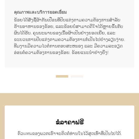
คุณภาพและบริการยอดเยี่ยม
ຂ້ອຍໄດ້ສັ່ງຊື້ຜ້າກັນເປື່ອນທີ່ປັບແຕ່ງຕາມຄວາມຕ້ອງການສຳລັບ
ຮ້ານອາຫານຂອງຂ້ອຍ, ແລະຂ້ອຍບໍ່ສາມາດດີໃຈໄດ້ຫຼາຍຂຶ້ນກັບ
ຜົນໄດ້ຮັບ. ຄຸນນະພາບຂອງເນື້ອຜ້າເປັນຢ່າງຍອດເຍີ່ຍ, ແລະ
ຂະບວນການປັບແຕ່ງຕາມຄວາມຕ້ອງການກໍເປັນໄປຢ່າງລຽບງ່າຍ.
ທີມງານມີຄວາມໄວຕໍ່ການຕອບສະຫນອງ ແລະ ມີຄວາມລະອຽດ
ອ່ອນຕໍ່ຄວາມຕ້ອງການຂອງຂ້ອຍ. ຂ້ອຍແນະນຳຢ່າງຍິ່ງ!
ຂໍລາຄາຟຣີ
ຕົວแทนຂອງພວກເຮົາຈະຕິດຕໍ່ທ່ານໃນໄວ້ສຸດເທົ່າທີ່ເປັນໄປໄດ້.