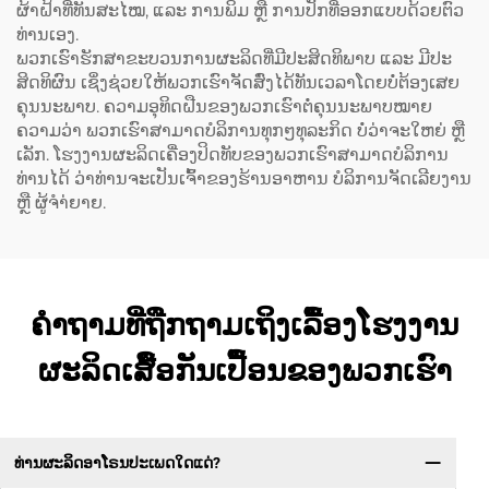
ຜ້າຝ້າທີ່ທັນສະໄໝ, ແລະ ການພິມ ຫຼື ການປັກທີ່ອອກແບບດ້ວຍຕົວ
ທ່ານເອງ.
ພວກເຮົາຮັກສາຂະບວນການຜະລິດທີ່ມີປະສິດທິພາບ ແລະ ມີປະ
ສິດທິຜົນ ເຊິ່ງຊ່ວຍໃຫ້ພວກເຮົາຈັດສົ່ງໄດ້ທັນເວລາໂດຍບໍ່ຕ້ອງເສຍ
ຄຸນນະພາບ. ຄວາມອຸທິດຝືນຂອງພວກເຮົາຕໍ່ຄຸນນະພາບໝາຍ
ຄວາມວ່າ ພວກເຮົາສາມາດບໍລິການທຸກໆທຸລະກິດ ບໍ່ວ່າຈະໃຫຍ່ ຫຼື
ເລັກ. ໂຮງງານຜະລິດເຄື່ອງປິດທັບຂອງພວກເຮົາສາມາດບໍລິການ
ທ່ານໄດ້ ວ່າທ່ານຈະເປັນເຈົ້າຂອງຮ້ານອາຫານ ບໍລິການຈັດເລີຍງານ
ຫຼື ຜູ້ຈຳ່ຍາຍ.
ຄຳຖາມທີ່ຖືກຖາມເຖິງເລື້ອງໂຮງງານ
ຜະລິດເສື້ອກັນເປື້ອນຂອງພວກເຮົາ
ທ່ານຜະລິດອາໂຣນປະເພດໃດແດ່?