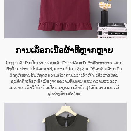
ການເລືອກເນື້ອຜ້າທີ່ຫຼາກຫຼາຍ
ໂຮງງານຜ້າກັນເປື່ອນຂອງພວກເຮົາມີທາງເລືອກເນື້ອຜ້າທີ່ຫຼາກຫຼາຍ, ລວມ
ທັງຝ້າຍຝາກ, ເປັກໂລເອສເຕີ, ແລະ ເດີນິມ, ເຊິ່ງຊ່ວຍໃຫ້ລູກຄ້າເລືອກເນື້ອ
ວັດຖຸທີ່ເໝາະສົມທີ່ສຸດຕໍ່ຄວາມຕ້ອງການຂອງເຂົາເຈົ້າ. ເນື້ອຜ້າແຕ່ລະ
ຊະນິດຖືກເລືອກເອົາເນື່ອງຈາກຄວາມທົນທານ ແລະ ຄວາມສະດວກ
ສະບາຍ, ເພື່ອໃຫ້ຜ້າກັນເປື່ອນຂອງພວກເຮົາຢືນຢູ່ໄດ້ດົນນານ ແລະ ມີ
ຮູບຮ່າງທີ່ທັນສະໄໝ.