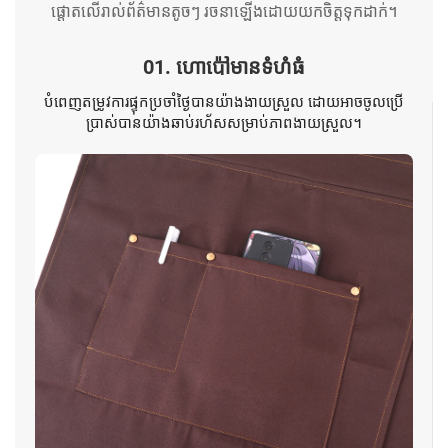
ផ្តោតលើរាល់ព័ត៌មានតូចៗ រចនាឡើងដោយយកចិត្តទុកដាក់។
01. ហោ​ប៉ៅ​មាន​ទំហំ​ធំ
បំពេញតម្រូវការផ្ទុកប្រចាំថ្ងៃបានយ៉ាងងាយស្រួល ដោយអាចចូលប្រើ
ប្រាស់បានយ៉ាងឆាប់រហ័សសម្រាប់ភាពងាយស្រួល។