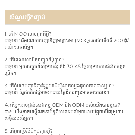
សំណួរញឹកញាប់
1. តើ MOQ របស់​អ្នក​គឺ​អ្វី?
ជាទូទៅ បរិមាណការបញ្ជាទិញអប្បបរមា (MOQ) របស់យើងគឺ 200 ដុំ/
ពណ៌/រចនាប័ទ្ម។
2. តើពេលវេលាដឹកជញ្ជូនគឺប៉ុន្មាន?
ជាទូទៅ មួយសប្តាហ៍សម្រាប់គំរូ និង 30-45 ថ្ងៃសម្រាប់ការផលិតចំនួន
ច្រើន។
3. តើខ្ញុំអាចបញ្ជាទិញគំរូមួយដើម្បីសាកល្បងគុណភាពបានឬទេ?
ជាទូទៅ គំរូឥតគិតថ្លៃអាចរកបាន ថ្លៃដឹកជញ្ជូនអាចចរចាបាន។
4. តើអ្នកអាចផ្តល់សេវាកម្ម OEM និង ODM ដល់យើងបានឬទេ?
បាទ យើងអាចបង្កើតរចនាប័ទ្មពិសេសរបស់អ្នកដោយផ្អែកលើតម្រូវការ
លម្អិតរបស់អ្នក។
5. តើអ្នកប្រើវិធីដឹកជញ្ជូនអ្វី?