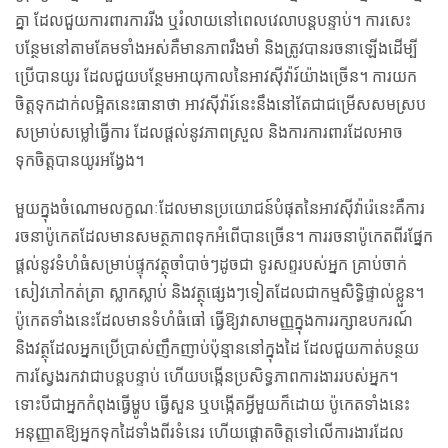
គ្នា ដែលជួយការពារការរីង ឬរំលាយនៅពេលវេលាបន្តបន្ទាប់។ ការសេះ
បន្ថែមនៅតាមគែមទាំងអស់គឺមានភាពរឹងមាំ និងត្រូវបានរចនាឡើងដើម្បី
ប្រើបានយូរ ដែលជួយបន្ថែមអាយុកាលនៃអាវស៊ីវ៉ារ៍យ៉ាងច្រើន។ ការយក
ចិត្តទុកដាក់លម្អិតនេះធានាថា អាវស៊ីវ៉ារ៍នេះនឹងនៅតែជាជម្រើសសមស្រប
សម្រាប់សម្លៅធ្វើការ ដែលផ្តល់នូវភាពស្រួល និងការការពារដែលអាច
ទុកចិត្តបានយូរអង្វែង។
មួយក្នុងចំណោមលក្ខណៈដែលមានប្រយោជន៍បំផុតនៃអាវស៊ីវ៉ារ៉េនេះគឺការ
រចនាប៉ូកេតដែលមានសមត្ថភាពទុកអំពើបានច្រើន។ ការរចនាប៉ូកេតពីរផ្នែក
ផ្តល់នូវទំហំធំសម្រាប់ផ្ទុកវត្ថុចាំបាច់ៗដូចជា ទូរសព្ទរបស់អ្នក គ្រាប់ចាក់
សៀវភៅកត់ត្រា ស្លាកស្លាប់ និងវត្ថុផ្សេងៗទៀតដែលជាកម្មសិទ្ធិផ្ទាល់ខ្លួន។
ប៉ូកេតទាំងនេះដែលមានទំហំធំធៅ ធ្វើឱ្យវាសាមញ្ញក្នុងការរក្សាឧបករណ៍
និងវត្ថុដែលអ្នកប្រើប្រាស់ញឹកញាប់ប៉ុន្មាននៅក្នុងដៃ ដែលជួយកាត់បន្ថយ
ការស្វែងរកវាជាបន្តបន្ទាប់ ហើយបង្កើនប្រសិទ្ធភាពការងាររបស់អ្នក។
ទោះបីជាអ្នកកំពុងធ្វើម្ហូប ធ្វើសួន ឬបង្កើតអ្វីមួយក៏ដោយ ប៉ូកេតទាំងនេះ
អនុញ្ញាតឱ្យអ្នកទុកដៃទាំងពីរទំនេរ ហើយផ្តោតចិត្តទៅលើការងារដែល