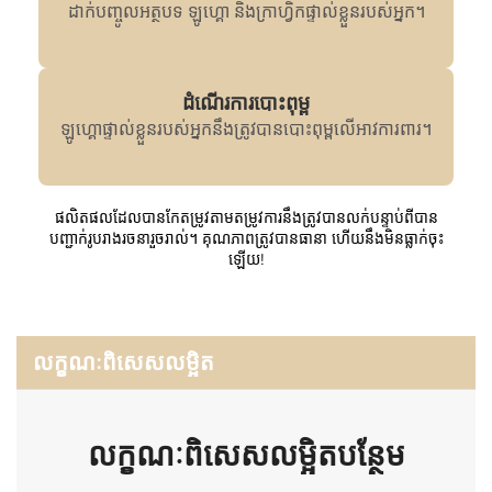
ដាក់បញ្ចូលអត្ថបទ ឡូហ្គោ និងក្រាហ្វិកផ្ទាល់ខ្លួនរបស់អ្នក។
ដំណើរការបោះពុម្ព
ឡូហ្គោផ្ទាល់ខ្លួនរបស់អ្នកនឹងត្រូវបានបោះពុម្ពលើអាវការពារ។
ផលិតផលដែលបានកែតម្រូវតាមតម្រូវការនឹងត្រូវបានលក់បន្ទាប់ពីបាន
បញ្ជាក់រូបរាងរចនារួចរាល់។ គុណភាពត្រូវបានធានា ហើយនឹងមិនធ្លាក់ចុះ
ឡើយ!
លក្ខណៈពិសេសលម្អិត
លក្ខណៈពិសេសលម្អិតបន្ថែម