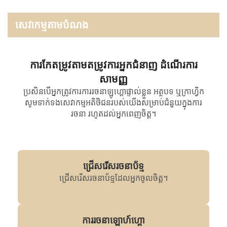
សេវាកម្មតាមបំណង
ការកែតម្រូវតាមតម្រូវការអ្នកជំនាញ ដំណើរការ
សាមញ្ញ
ប្រសិនបើអ្នកត្រូវការការរចនាឡូហ្គោផ្ទាល់ខ្លួន អត្ថបទ ឬក្រាហ្វិក
សូមទាក់ទងសេវាកម្មអតិថិជនរបស់យើងសម្រាប់ជំនួយក្នុងការ
រចនា រហូតដល់អ្នកពេញចិត្ត។
ជ្រើសរើសរចនាប័ទ្ម
ជ្រើសរើសរចនាប័ទ្មដែលអ្នកចូលចិត្ត។
ការរចនាឡោហ៍ហ្គោ