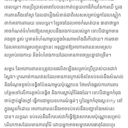
ពេលយូរ។ ការប្រើប្រាស់រចនាបែបនេះកាត់បន្ថយហានិភ័យនៃការឈឺ ឬរង
ការតានតឹងនៅស្មា ដែលជារឿងសំខាន់ជាពិសេសសម្រាប់អ្នកដែលស្លៀក
ពាក់អាវការពាររយៈពេលយូរ។ ខ្សែចងដែលអាចកំណត់បាន ធានាថាអ្នក
អាចកំណត់ទំហំអាវឱ្យសមស្របនឹងរាងកាយរបស់អ្នក ទោះបីជាអ្នកមាន
រាងតូច ខ្ពស់ ឬមានទំហំណាមួយក្នុងចំណោមទាំងពីរក៏ដោយ។ ការរចនា
ដែលមានភាពរួមបញ្ចូលគ្នានេះ អនុញ្ញាតឱ្យអាវការពារនេះសមស្រប
សម្រាប់រាងកាយ និងទំហំរាងកាយដែលមានភាពចម្រុះគ្នាជាច្រើន។
សម្ភារៈនៃអាវការពារនេះត្រូវបានផលិតឡើងសម្រាប់ប្រើប្រាស់បានជាក់
ស្តែង។ ក្រណាត់កាណវាសដែលមានភាពក្រាស់មិនតែទប់ទល់នឹងសំណល់
និងចំណុចខូចប៉ះទង្គិចប៉ែនណាមួយប៉ុណ្ណោះទេ ថែមទាំងផ្តល់ការការពារ
បន្ថែមទៅលើការខូចប៉ះទង្គិច និងការស្លាប់រ៉ាំរ៉ៃផងដែរ។ ទោះបីជាអ្នកកំពុង
ចាប់ក្តាប់ឆ្នាំងក្តៅ ធ្វើការជាមួយឧបករណ៍ធ្ងន់ៗ ឬដៃអ្នកកំពុងស្អdirty នៅ
ក្នុងសួនក៏ដោយ អាវការពារនេះនឹងអាចទប់ទល់នឹងបញ្ហាទាំងអស់នេះ
បាន។ លក្ខណៈទប់ទល់នឹងទឹករបស់វាក៏ធ្វើឱ្យវាសាកសមប៉ុណ្ណោះសម្រាប់
បរិយាកាសដែលមានភាពរ៉ាំរ៉ៃ ដោយអ្នកអាចសម្អាតសារធាតុដែលហូរ