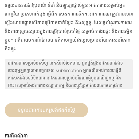
ទទួលបានការកែប្រែពណ៌ ទំហំ និងឡូហ្គោផ្ទាល់ខ្លួន អាវការពារសម្រាប់អ្នក
ពេញវ័យ ប្រភេទពាក់ឆ្លង ធ្វើពីកាសេតការពារទឹក។ អាវការពារនេះត្រូវបានរចនា
ឡើងដោយផ្តោតលើភាពប្រើបានជាក់ស្តែង និងសុច្ឆន្ទៈ ដែលផ្តល់នូវការការពារ
និងភាពស្រួលស្បាយក្នុងការប្រើប្រាស់ប្រចាំថ្ងៃ សម្រាប់ការងារផ្ទះ និងការចម្អិន
ម្ហូប។ វាគឺជាឧបករណ៍ដែលបានគិតចេញយ៉ាងល្អសម្រាប់បរិយាកាសបរិភោគ
និងផ្ទះ
អាវការពារសម្រាប់អេស៉ីហ្វ លក់សំរាប់ចែកចាយ អ្នកផ្គត់ផ្គង់អាវការពារដែល
បោះពុម្ពឡូហ្គោតាមបច្ចេកទេស sublimation អ្នកផលិតអាវការពារធ្វើពី
កាសែតដែលទប់ទឹកបាន អាវការពារសម្រាប់បរិវេណធ្វើម្ហូបពាណិជ្ជកម្ម និង
ROI សម្រាប់អាវការពារឧស្សាហកម្ម និងការប្ដូរប្រែអាវការពារតាមតម្រូវការ
ទទួលបានការដកស្រង់ឥតគិតថ្លៃ
ការពិពណ៌នា