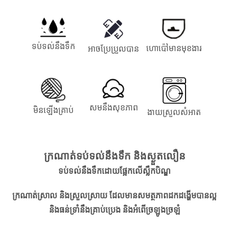
ទប់ទល់នឹងទឹក
ហោ​ប៉ៅ​មាន​មុខងារ
អាចប្រែប្រួលបាន
សម​នឹង​សុខភាព
មិន​ឡើង​គ្រាប់
ងាយស្រួលសំអាត
ក្រណាត់​ទប់​ទល់​នឹង​ទឹក និង​ស្ងួត​លឿន
ទប់​ទល់​នឹង​ទឹក​ដោយ​ផ្អែក​លើ​ស្លឹក​បិណ្ឌ
ក្រណាត់ស្រាល និងស្រួលស្រាយ ដែលមានសមត្ថភាពដកដង្ហើមបានល្អ
និងធន់ទ្រាំនឹងគ្រាប់ប្រេង និងអំពើច្រឡូងច្រឡំ