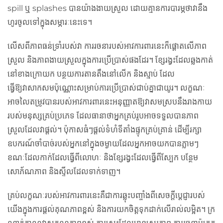
spill ឬ splashes បានយ៉ាងងាយស្រួល ដោយគ្មានការបារម្ភថាវានឹង
ហូរចូលទៅក្នុងសម្ភារៈនេះទេ។
លើសពីភាពធន់ទ្រាំរបស់វា ការរចនារបស់អាវការពារនេះក៏ផ្តោតលើភាព
ស្រួល និងភាពងាយស្រួលក្នុងការប្រើប្រាស់ផងដែរ។ ខ្សែរង្វះដែលឆ្លងកាត់
នៅខាងក្រោយក បន្ថយការតានតឹងនៅលើក និងស្មាប់ ដែល
ធ្វើឱ្យវាសាកសមប៉ុណ្ណោះសម្រាប់ការប្រើប្រាស់ជាប់គ្នាជាយូរ។ លក្ខណៈ
អាចលៃតម្រូវបានរបស់អាវការពារនេះអនុញ្ញាតឱ្យវាសមស្របនឹងរាងកាយ
របស់មនុស្សគ្រប់ប្រភេទ ដែលធានាថាអ្នកគ្រប់រូបអាចទទួលបានភាព
ស្រួលដែលវាផ្តល់។ ប៉ុកាសធំៗផ្តល់ទំហំទីតាំងផ្ទុកគ្រប់គ្រាន់ ដើម្បីរក្សា
ឧបករណ៍ចាំបាច់របស់អ្នកនៅក្នុងចម្ងាយដែលអ្នកអាចយកបានភ្លាមៗ
ខណៈដែលកាក់ដែលធ្វើពីលោហៈ និងខ្សែរង្វះដែលធ្វើពីស្បែក បន្ថែម
សោភ័ណភាព និងស្ទីលដែលទាក់ទាញ។
គ្រប់លក្ខណៈរបស់អាវការពារនេះគឺជាការឆ្លុះបញ្ចាំងពីសេចក្តីប្តេជ្ញារបស់
យើងក្នុងការផ្តល់គុណភាពខ្ពស់ និងការយកចិត្តទុកដាក់លើរាល់លម្អិត។ ក្រ