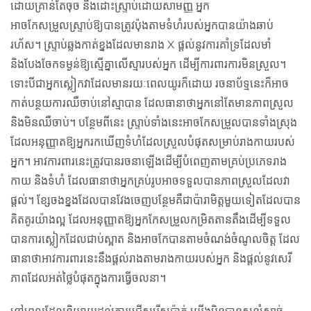
ដោយគ្រាន់តែចុច និងដោះស្ទ្រាប់ដោយសាមញ្ញ អ្នក
អាចកែសម្រួលស្ទ្រាប់ឱ្យបានត្រូវប៉ុងតាមទំហំរបស់អ្នកបានយ៉ាងឆាប់
រហ័ស។ ស្ទ្រាប់ឆ្លងកាត់ខ្នងដែលមានរាង X ផ្តល់នូវការគាំទ្រដែលមាំ
និងបែងចែកទម្ងន់ឱ្យស្មើគ្នាលើស្មារបស់អ្នក ដើម្បីការពារការមិនស្រួល។
ទោះបីជាអ្នកស្លៀកវាដែលមានរយៈពេលយូរក៏ដោយ រចនាប័ទ្មនេះក៏អាច
កាត់បន្ថយការឈឺចាប់នៅស្មាបាន ដែលធានាថាអ្នកនៅតែមានភាពស្រួល
និងមិនឈឺចាប់។ បន្ថែមពីនេះ ស្ទ្រាប់ទាំងនេះអាចកែសម្រួលបានទាំងស្រុង
ដែលអនុញ្ញាតឱ្យអ្នករកឃើញទំហំដែលស្រួលបំផុតសម្រាប់រាងកាយរបស់
អ្នក។ អាវការពារនេះត្រូវបានរចនាឡើងដើម្បីបំពេញតាមគ្រប់ប្រភេទរាង
កាយ និងទំហំ ដែលធានាថាអ្នកគ្រប់រូបអាចទទួលបានភាពស្រួលដែលវា
ផ្តល់។ ខ្សែចងខ្នងដែលបានវែងចេញបន្ថែមគឺជាប៉ារាមិត្តមួយទៀតដែលបាន
គិតគូរយ៉ាងល្អ ដែលអនុញ្ញាតឱ្យអ្នកកែសម្រួលកម្រិតតានតឹងដើម្បីទទួល
បានការស្លៀកដែលជាប់ស្អាត និងអាចកែបានតាមចំណង់ចំណូលចិត្ត ដែល
ធានាថាអាវការពារនេះនឹងផ្តល់រាងតាមរាងកាយរបស់អ្នក និងផ្តល់នូវសេរី
ភាពដែលអត់ថ្លៃបំផុតក្នុងការធ្វើចលនា។