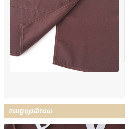
ការបង្ហាញផលិតផល