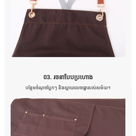
03. រចនាបែបប្រហោង
បន្ថែមចំណុចប្លែកៗ និងស្តាយលេចធ្លោរបស់សម័យ។