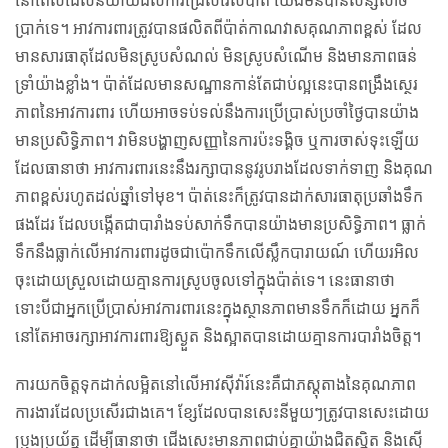
នៅពេលដែលនិយាយដល់ការជ្រើសរើសប៉ាត់ យើងមិនបានសន្សំសាច់
ប្រាក់ទេ។ អាវការពារត្រូវបានផលិតពីប៉ាត់កាណវាសគុណភាពខ្ពស់ ដែល
មានសារធាតុដែលមិនស្រូបសំណល់ មិនស្រូបសំណើម និងមានភាពធន់
ទ្រាំយ៉ាងខ្លាំង។ ប៉ាត់ដែលមានសណ្ឋានកាន់តែជាប់ល្អនេះបានពង្រឹងស្ថេរ
ភាពនៃអាវការពារ ហើយអាចទប់ទល់នឹងការប្រើប្រាស់ប្រចាំថ្ងៃបានយ៉ាង
មានប្រសិទ្ធិភាព។ វាមិនបង្ហាញសញ្ញានៃការប៉ះទង្គិច ឬការចាស់ទុះឡើយ
ដែលធានាថា អាវការពារនេះនឹងរក្សាបាននូវរូបរាងដែលទាក់ទាញ និងគុណ
ភាពខ្ពស់រហូតដល់ឆ្នាំទៅមុខ។ ប៉ាត់នេះក៏ត្រូវបានដាក់សារធាតុប្រឆាំងទឹក
ផងដែរ ដែលបង្កើតជាបារាំងទប់សាក់ទឹកបានយ៉ាងមានប្រសិទ្ធិភាព។ ធ្លាក់
ទឹកនឹងធ្លាក់លើអាវការពារដូចជាប៉ោកទឹកលើស្លឹកបារាយណ៍ ហើយរអិល
ចុះដោយស្រួលដោយគ្មានការស្រូបចូលទៅក្នុងប៉ាត់ទេ។ នេះធានាថា
ទោះបីជាអ្នកប្រើប្រាស់អាវការពារនេះក្នុងស្ថានភាពមានទឹកក៏ដោយ អ្នកក៏
នៅតែអាចរក្សាអាវការពារឱ្យស្ងួត និងស្អាតបានដោយគ្មានការបារាំងចិត្ត។
ការយកចិត្តទុកដាក់លម្អិតនៅលើអាវស៊ីវ៉ារ៍នេះគឺជាភស្តុតាងនៃគុណភាព
ការងារដែលប្រសើរជាងគេ។ ខ្សែដែលបានសេះនីមួយៗត្រូវបានសេះដោយ
ប្រុងប្រយ័ត្ន ដើម្បីធានាថា ជើងសេះមានភាពជាប់គ្នាយ៉ាងជិតស្និត និងស្មើ