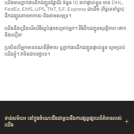
យើងមានភ្នាក់ងារដឹកជញ្ជូនវិជ្ជាជីវៈចំនួន 10 នាក់ផ្ទាល់ខ្លួន មាន DHL,
FedEx, EMS, UPS, TNT, S.F. Express ជាដើម (ពីទ្វារទៅទ្វារ)
ដឹកជញ្ជូនតាមអាកាស និងតាមសមុទ្រ។
យើងនឹងជ្រើសរើសវិធីល្អបំផុតសម្រាប់អ្នក។ វិធីដឹកជញ្ជូនសុវត្ថិភាព ថោក
និងលឿន!
ប្រសិនបើអ្នកមានគណនីអ៊ីចាស ឬភ្នាក់ងារដឹកជញ្ជូនផ្ទាល់ខ្លួន សូមប្រាប់
យើងខ្ញុំ។ វាមិនជាបញ្ហាទេ។
ទាន់សម័យ៖ នៅក្នុងចំណេះដឹងជាមួយនឹងការផ្សព្វផ្សាយព័ត៌មានរបស់
យើង