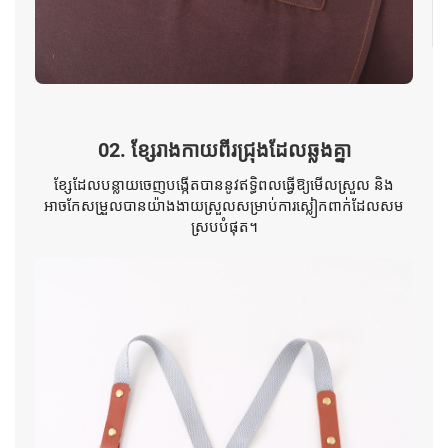
02. ខ្សែរាងកាយពីរជ្រុងដែលឆ្លងគ្នា
ខ្សែដែលបន្លាយចេញបង្កើតបាននូវឥទ្ធិពលធ្វើឱ្យមើលស្រួល និង
អាចកែសម្រួលបានយ៉ាងងាយស្រួលសម្រាប់ការស្លៀកពាក់ដែលសម
ស្របបំផុត។