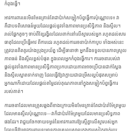
កំពុងធ្វើ។
អាវការពារនេះមិនមែនគ្រាន់តែជាប៉ាក់សម្លៀកប័ព្វធ្វើការប៉ុណ្ណោះទេ៖ វា
គឺជាបទពិសោធន៍មួយដែលផ្តល់នូវទាំងភាពមានប្រសិទ្ធិភាព និងស្ទីល។
រាល់ផ្នែកតូចៗ ចាប់ពីខ្សែរង្វិលដែលពាក់នៅលើស្មារបស់អ្នក រហូតដល់សារ
ធាតុដែលប្រើធ្វើអាវ ពីការដេរ រហូតដល់ការរចនាប៉ាក់កាបូប ទាំងអស់នេះ
ត្រូវបានគិតគូរយ៉ាងប្រុងប្រយ័ត្ន ដើម្បីធានាថា អ្នកនឹងទទួលបានភាពស្រួល
ភាពធន់ និងស្ទីលខ្ពស់បំផុត ក្នុងពេលអ្នកកំពុងធ្វើការ។ ការរចនារបស់វា
ផ្តល់នូវទាំងភាពមានប្រសិទ្ធិភាពប្រកបដោយភាពអាចប្រើបានជាក់ស្តែង
និងស្ទីលស្អាតទាក់ទាញ ដែលធ្វើឱ្យវាក្លាយជាជម្រើសល្អបំផុតសម្រាប់
អ្នកណាក៏ដោយដែលផ្តល់តម្លៃដល់គុណភាពនៅក្នុងសម្លៀកប័ព្វធ្វើការ
របស់គាត់។
ការរចនាដែលមានគ្រូសឆ្លងពីខាងក្រោយមិនមែនគ្រាន់តែជាប៉ារ៉ាម៉ែត្រមួយ
ដែលមានស្ទីលប៉ុណ្ណោះទេ—វាក៏ជាប៉ារ៉ាម៉ែត្រមួយដែលមានប្រសិទ្ធភាព
ផងដែរ។ វាជួយចែកចាយទម្ងន់នៃអាវការពារឱ្យស្មើគ្នាលើស្មារបស់អ្នក
ដែលធ្វើឱ្យអាវការពារនេះមានភាពស្រួលស្រាលក្នុងការស្លៀកពាក់រយៈ