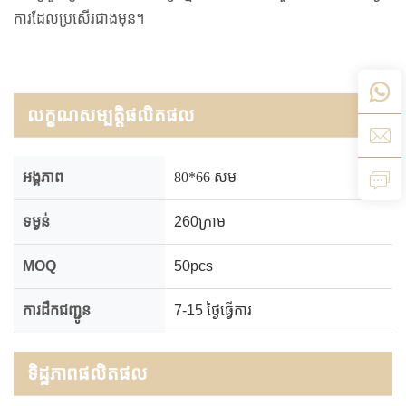
ការដែលប្រសើរជាងមុន។
លក្ខណសម្បត្តិផលិតផល
អង្គភាព
80*66 សម
ទម្ងន់
260ក្រាម
MOQ
50pcs
ការដឹកជញ្ជូន
7-15 ថ្ងៃធ្វើការ
ទិដ្ឋភាពផលិតផល