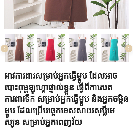
អាវការពារសម្រាប់អ្នកធ្វើម្ហូប ដែលអាច
បោះពុម្ពឡូហ្គោផ្ទាល់ខ្លួន ធ្វើពីកាសេត
ការពារទឹក សម្រាប់អ្នកធ្វើម្ហូប និងអ្នកចម្អិន
ម្ហូប ដែលប្រើបច្ចេកទេសសាយសុប្លីមេ
ស្យុន សម្រាប់អ្នកពេញវ័យ