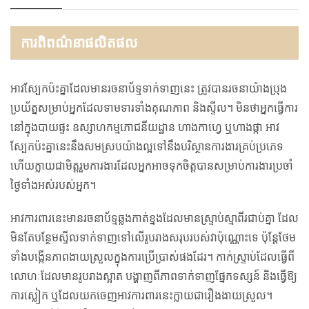
ការពិពណ៌នាផលិតផល
អាវស្បែកប៉ះគ្នាដែលមានរចនាប័ទ្មទាក់ទាញនេះ ត្រូវបានរចនាយ៉ាងប្រុង
ប្រយ័ត្នសម្រាប់អ្នកដែលទាមទារទាំងគុណភាព និងស្ទីល។ មិនថាអ្នកធ្វើការ
នៅក្នុងបាយផ្ទះ ឧស្សាហកម្មភោជនីយដ្ឋាន ហាងកាហ្វេ ឬហាងផ្កា អាវ
ស្បែកប៉ះគ្នានេះនឹងសមស្របយ៉ាងល្អទៅនឹងបរិស្ថានការងារគ្រប់ប្រភេទ
ហើយក្លាយជាមិត្តរួមការងារដែលអ្នកអាចទុកចិត្តបានសម្រាប់ការងារប្រចាំ
ថ្ងៃទាំងអស់របស់អ្នក។
អាវការពារនេះមានរចនាប័ទ្មឆ្លងកាត់ខ្នងដែលមានស្ទ្រាប់ស្មាពីរជាប់គ្នា ដែល
មិនតែបន្ថែមស្ទីលទាក់ទាញទៅលើរូបរាងសរុបរបស់វាប៉ុណ្ណោះទេ ប៉ុន្តែថែម
ទាំងបង្កើនភាពងាយស្រួលក្នុងការប្រើប្រាស់ផងដែរ។ កាក់ស្ទ្រាប់ដែលធ្វើពី
លោហៈដែលមានរូបរាងស្អាត បង្ហាញពីភាពទាក់ទាញផ្នែកទស្សន៍ និងធ្វើឱ្យ
ការស្លៀក ឬដែលយកចេញអាវការពារនេះក្លាយជារឿងងាយស្រួល។