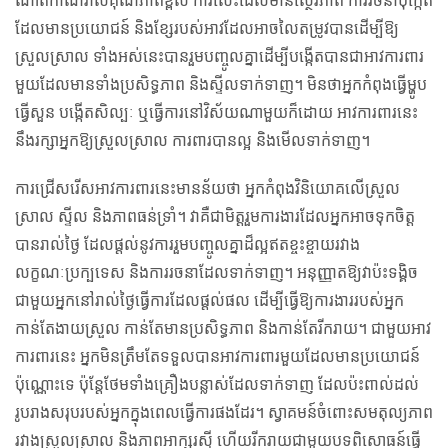
ណាត់កាណវាសគុណភាពខ្ពស់ ការសេះដែលមានស្ថេរភាព ការរចនាប៉ុក្កេត
ដែលមានប្រយោជន៍ និងខ្សែរបស់អាវដែលអាចលៃតម្រូវបានដើម្បីឱ្យ
ស្រួលស្រាល ទាំងអស់នេះបានរួមបញ្ចូលគ្នាដើម្បីបង្កើតបានជាអាវការពារ
មួយដែលមានទាំងប្រសិទ្ធភាព និងស្ទីលទាក់ទាញ។ មិនថាអ្នកកំពុងធ្វើម្ហូប
ធ្វើសួន បង្កើតសិល្បៈ ឬធ្វើការនៅវិស័យណាមួយក៏ដោយ អាវការពារនេះ
នឹងរក្សាអ្នកឱ្យស្រួលស្រាល ការពារបានល្អ និងមើលទាក់ទាញ។
ការជ្រើសរើសអាវការពារនេះមានន័យថា អ្នកកំពុងវិនិយោគលើស្រួល
ស្រាល ស្ទីល និងភាពធន់ទ្រាំ។ វាគឺជាមិត្តរួមការងារដែលអ្នកអាចទុកចិត្ត
បានរាល់ថ្ងៃ ដែលផ្តល់នូវការរួមបញ្ចូលគ្នាដ៏ល្អឥតខ្ចះខ្ចាយរវាង
លក្ខណៈប្រក្បទេស និងការរចនាដែលទាក់ទាញ។ អនុញ្ញាតឱ្យវាប៉ះទង្គិច
ជាមួយអ្នកនៅរាល់ថ្ងៃធ្វើការដែលផ្តល់ផល ដើម្បីធ្វើឱ្យការងាររបស់អ្នក
កាន់តែងាយស្រួល កាន់តែមានប្រសិទ្ធភាព និងកាន់តែរីករាយ។ ជាមួយអាវ
ការពារនេះ អ្នកមិនត្រឹមតែទទួលបានអាវការពារមួយដែលមានប្រយោជន៍
ប៉ុណ្ណោះទេ ប៉ុន្តែថែមទាំងគ្រឿងបន្លាស់ដែលទាក់ទាញ ដែលប៉ះពាល់ដល់
រូបរាងសរុបរបស់អ្នកក្នុងពេលធ្វើការផងដែរ។ ស្វាគមន៍ចំពោះសមតុល្យភាព
រវាងស្រួលស្រាល និងភាពអាក្សរស្មី ហើយរីករាយជាមួយបទពិសោធន៍ធ្វើ