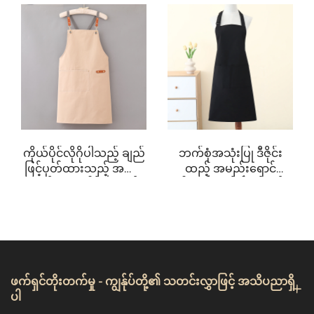
ဝင်သော အပရွန် –
ကိုယ်ပိုင် လိုဂို ထည့်သွင်း
သို့မဟုတ် အိမ်တွင် အလုပ်လုပ်နေသည်ဖြစေ ကျွန်ုပ်တို့၏
များပြားသော အသုံးဝင်မှု
နိုင်ပါသည်။ စိမ်းရောင်
အပရွန်များသည် ယုံကြည်စိတ်ချရသည့် ကာကွယ်မှုကို
များရှိသည့် ပစ်နစ်၊ ဘာဘီ
အပရွန်ကို ဖော်စပ်ပြီး
ရယူလိုသည့် လူတိုင်းအတွက် အရေးကြီးသည့်
ကျူး၊ မုန့်ဖုတ်ခြင်း၊ ဆီမ
ဆေးကြောနိုင်ပါသည်။
ဝင်သော အလုပ်လုပ်
ခြေထောက်ချေးခြင်း၊
အဝတ်အစားဖြစ်ပါသည်။ အရွယ်အစားနှင့် အရောင်အမျိုး
ရာတွင် အသုံးပြုသည့် အပ
အမှုန်ဖြတ်ခြင်း၊ ပန်းဆိုင်၊
မျိုးမှ လိုဂို စိုက်ထားခြင်းအထိ ကျွန်ုပ်တို့သည် အကောင်း
ရွန်
ဘာတင်ဒာများအတွက်
ဆုံး ပုံစံပေးနိုင်သည့် အခွင့်အလမ်းများကို အကျယ်တောင်း
အသုံးပြုနိုင်ပါသည်။
စွာ ပေးအပ်ပါသည်။ ထို့ကြောင့် သင်၏ လုပ်ငန်း သို့မဟုတ်
သန့်ရှင်းရေး၊ ဘာဘီကျူး
အသုံးပြုမှုအတွက်
ကိုယ်ပိုင် tastes အတွက် အထူးသင့်တော်သည့် အပရွန်များ
ကိုယ်ပိုင်လိုဂိုပါသည့် ချည်
ဘက်စုံအသုံးပြု ဒီဇိုင်း
အသုံးဝင်ပါသည်။
ကို ရယူနိုင်ပါသည်။
ဖြင့်ပုတ်ထားသည့် အဝေး
ထည့် အမည်းရောင်
ဂရုစိုက်မှုနှင့် အသေးစိတ်အာရုံစိုက်မှုဖြင့် ဖန်တီးထားသော
ရောင် မီးဖိုခေါင်းအပရွန်၊
ခါးပတ်အိတ်ပါ မုန့်ဖုတ်
ချက်ပုတ်ခြင်းအတွက်
ဝတ်စုံ - စေးဆွဲဝါ / ပေါ်လီ
ကျွန်ုပ်တို့၏ ချည်သားအပ်ရှင်များသည် ခံနိုင်ရည်ရှိမှုနှင့်
ချက်ပုတ်သမားများ
ကိတ်စ်ထည်၊ လေဝင်
သက်တောင်းသက်သာရှိသော အဝတ်အစားကို ပေါင်းစပ်
အတွက် ဝိုင်အာ အပရွန်
လေထွက်ကောင်းပြီး
ပေးပြီး ပရော်ဖက်ရှင်နယ်နှင့် ကိုယ်ပိုင်အသုံးပြုမှုနှစ်မျှ
(ကော်ဖီဆိုင်များ၊
အအေးဓာတ်ပါ၊ အိတ်ပါ၊
သင့်တော်ပါသည်။ ကျွန်ုပ်တို့၏ အပ်ရှင်များ၏
စားသောက်ဆိုင်များ
ကော်ဖီဆိုင်၊ BBQ၊
အတွက်)
အစားအသောက်
ထူးခြားသော အင်္ဂါရပ်များနှင့် အကျိုးကျေးဇူးများ
ဖက်ရှင်တိုးတက်မှု - ကျွန်ုပ်တို့၏ သတင်းလွှာဖြင့် အသိပညာရှိ
ဝန်ဆောင်မှုနှင့် သန့်ရှင်း
ပါ
အကြောင်း ထပ်မိုး၍ ဖတ်ရှုပါ။ ဤအပ်ရှင်များကို အများ
ရေးအတွက် ချိန်ညှိနိုင်