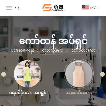
MY
ကော်တန် အပ်ရှင်
ပင်မစာမျက်နှာ
ထုတ်ကုန်များ
သားဝတ်အကာ
သားဝတ်အကာ
ရေမစိမ့်သော အပ်ရွန်