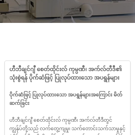
ဟီဘီချင်ဂျီ စေတ်ထိုင်းလ် ကုမ္ပဏီ၊ အက်လ်တီဒီ၏
သုံးစွဲရန် ပိုက်ဆံဖြင့် ပြုလုပ်ထားသော အပရွန်များ
ပိုက်ဆံဖြင့် ပြုလုပ်ထားသော အပရွန်များအကြောင်း မိတ်
ဆက်ခြင်း
ဟီဘီချင်ဂျီ စေတ်ထိုင်းလ် ကုမ္ပဏီ၊ အက်လ်တီဒီတွင်
ကျွန်ုပ်တို့သည် လက်တွေ့ကျမှု၊ သက်တောင်းသက်သာမှုနှင့်