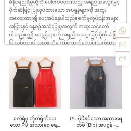
ခံနိုင်ရည်ရှိမှုတို့ကို ပေါင်းစပ်ထားသည့် အရည်အသွေးမြင့်
ပိုက်ဆံဖြင့် ပြုလုပ်ထားသော အပရွန်များကို အထူး
အလေးထား၍ ပေးအပ်နေပါသည်။ စက်မှုလုပ်ငန်းအများ
အပြားနှင့် နေ့စဉ်အသုံးပြုမှုအတွက် အထူးသင့်တော်
ပါသည်။ ဤအပရွန်များကို အရည်အသွေးမြင့် ပိုက်ဆံဖြင့်
ပြုလုပ်ထားပါသည်။ ထို့ကြောင့် သက်တောင်းသက်သာမှု၊
လွယ်ကူစွာ လှုပ်ရှားနိုင်မှုနှင့် ကာကွယ်မှုတို့ကို လိုအပ်သည့်
ပတ်ဝန်းကျင်များတွင် အသုံးပြုရန် အထူးသင့်တော်
ပါသည်။
ကျွန်ုပ်တို့၏ ပိုက်ဆံဖြင့် ပြုလုပ်ထားသော အပရွန်များကို
အညစ်အကှေး၊ စိုစွတ်မှုနှင့် အစက်အပေါက်များမှ အထူး
ကာကွယ်ပေးနိုင်ရန် ဒီဇိုင်းထုတ်ထားပါသည်။ ထို့အပြင်
အသားပေါ်တွင် နူးညံ့သော အာရုံခံမှုကို ထိန်းသိမ်းပေး
ပါသည်။ သင်သည် အလုပ်များသည့် မီးဖိုခေါင်းတွင်
အလုပ်လုပ်နေသည်ဖြစ်စေ၊ စက်ရုံတွင် အလုပ်လုပ်
စက်ရုံမှ တိုက်ရိုက်ပေး
PU ပိုမိုနုပ်သော အသားရေ
နေသည်ဖြစေ၊ ကော်ဖီဆိုင်တွင် အလုပ်လုပ်နေသည်ဖြစေ
သော PU အသားရေ ရေမ
ဘစ် (Bib) အပရွန် –