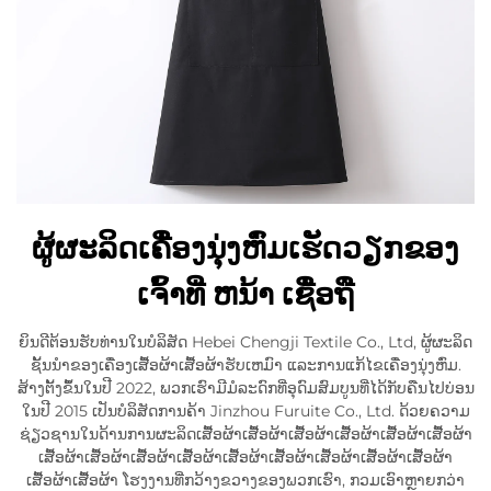
ຜູ້ຜະລິດເຄື່ອງນຸ່ງຫົ່ມເຮັດວຽກຂອງ
ເຈົ້າທີ່ ຫນ້າ ເຊື່ອຖື
ຍິນດີຕ້ອນຮັບທ່ານໃນບໍລິສັດ Hebei Chengji Textile Co., Ltd, ຜູ້ຜະລິດ
ຊັ້ນນໍາຂອງເຄື່ອງເສື້ອຜ້າເສື້ອຜ້າຮັບເຫມົາ ແລະການແກ້ໄຂເຄື່ອງນຸ່ງຫົ່ມ.
ສ້າງຕັ້ງຂຶ້ນໃນປີ 2022, ພວກເຮົາມີມໍລະດົກທີ່ອຸດົມສົມບູນທີ່ໄດ້ກັບຄືນໄປບ່ອນ
ໃນປີ 2015 ເປັນບໍລິສັດການຄ້າ Jinzhou Furuite Co., Ltd. ດ້ວຍຄວາມ
ຊ່ຽວຊານໃນດ້ານການຜະລິດເສື້ອຜ້າເສື້ອຜ້າເສື້ອຜ້າເສື້ອຜ້າເສື້ອຜ້າເສື້ອຜ້າ
ເສື້ອຜ້າເສື້ອຜ້າເສື້ອຜ້າເສື້ອຜ້າເສື້ອຜ້າເສື້ອຜ້າເສື້ອຜ້າເສື້ອຜ້າເສື້ອຜ້າ
ເສື້ອຜ້າເສື້ອຜ້າ ໂຮງງານທີ່ກວ້າງຂວາງຂອງພວກເຮົາ, ກວມເອົາຫຼາຍກວ່າ