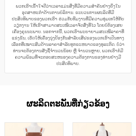
ພວກເຮົາເຂົ້າໃຈດີວ່າເວລາແມ່ນສິ່ງທີ່ມີຄວາມສຳຄັນຢ່າງຍິ່ງໃນ
ອຸດສາຫະກຳດ້ານການບໍລິການ. ຂະບວນການຜະລິດທີ່ມີ
ປະສິດທິພາບຂອງພວກເຮົາ ຮ່ວມກັບທີມງານທີ່ມີຄວາມທຸ່ມເທໃຫ້ກັບ
ວຽກງານ ໃຫ້ເຮົາສາມາດສະເໜີເວລາຈັດສົ່ງທີ່ໄວ ໂດຍບໍ່ຕ້ອງເສຍ
ເຄື່ອງຄຸນນະພາບ. ນອກຈາກນີ້, ພວກເຮົາພະຍາຍາມສະເໜີລາຄາທີ່
ແຂ່ງຂັນ, ເຮັດໃຫ້ເຄື່ອງນຸ່ງປ້ອງກັນສຳລັບເສີຟຂອງພວກເຮົາເປັນທາງ
ເລືອກທີ່ເໝາະສົມດ້ານລາຄາສຳລັບທຸກຂະຫນາດຂອງທຸລະກິດ. ບໍ່ວ່າ
ທ່ານຈະຕ້ອງການສັ່ງຊື້ຈຳນວນນ້ອຍ ຫຼື ຈຳນວນຫຼາຍ, ພວກເຮົາກໍມີ
ຄວາມພ້ອມທີ່ຈະຕອບສະຫນອງຄວາມຕ້ອງການຂອງທ່ານຢ່າງມີ
ປະສິດທິພາບ.
ຜະລິດຕະພັນທີ່ກ່ຽວຂ້ອງ