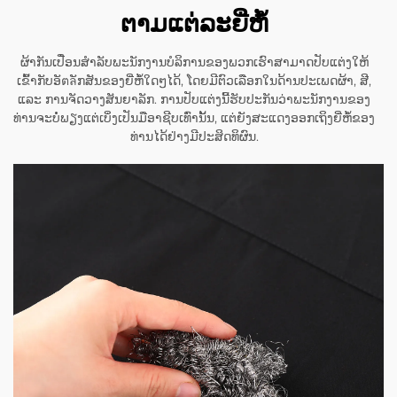
ຕາມແຕ່ລະຍີ່ຫໍ້
ຜ້າກັນເປື່ອນສຳລັບພະນັກງານບໍລິການຂອງພວກເຮົາສາມາດປັບແຕ່ງໃຫ້
ເຂົ້າກັບອັตลັກສັນຂອງຍີ່ຫໍ້ໃດໆໄດ້, ໂດຍມີຕົວເລືອກໃນດ້ານປະເພດຜ້າ, ສີ,
ແລະ ການຈັດວາງສັນຍາລັກ. ການປັບແຕ່ງນີ້ຮັບປະກັນວ່າພະນັກງານຂອງ
ທ່ານຈະບໍ່ພຽງແຕ່ເບິ່ງເປັນມືອາຊີບເທົ່ານັ້ນ, ແຕ່ຍັງສະແດງອອກເຖິງຍີ່ຫໍ້ຂອງ
ທ່ານໄດ້ຢ່າງມີປະສິດທິຜົນ.