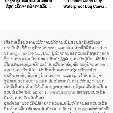
ອ່າງປ້ອງກັນສ່ວນເອວຄົວທີ່ຖືກ
Custom Mens Duty
ທີ່ສຸດ ເຮັດຈາກຜ້າທາສລົນ ມີ
Waterproof Bbq Canvas
ສ່ວນເອວເທິງ (half waist) ມີ
Tool ເຄື່ອງມືເຮັດວຽກ Apron
ສີຂຽວ ມີຖົງປັບໄດ້ ແລະມີໂລ
ມີກະເປົາ
ໂກ້ຕາມທີ່ຕ້ອງການ ສຳລັບ
ພະນັກງານບໍລິການ
ເສື້ອກັນເປື່ອນຂອງພະນັກງານບໍລິການເປັນສ່ວນສຳຄັນໜຶ່ງຂອງ
ການຈັດຕັ້ງຍີ່ຫໍ້ຂອງຮ້ານອາຫານ, ແລະ ພວກເຮົາທີ່ບໍລິສັດ Hebei
Chengji Textile Co., Ltd. ຮູ້ດີວ່າການອອກແບບເຄື່ອງແຕ່ງກາຍ
ທີ່ງ່າຍດາຍ ແລະ ມີປະໂຫຍດນັ້ນບໍ່ພຽງພໍ. ພວກເຮົາຮູ້ດີວ່າເສື້ອກັນ
ເປື່ອນສາມາດຊ່ວຍຍົກລະດັບປະສົບການທັງໝົດຂອງຮ້ານອາຫານ,
ແລະ ພວກເຮົາຮູ້ດີວ່າເສື້ອກັນເປື່ອນສາມາດຊ່ວຍຍົກລະດັບ
ປະສົບການທັງໝົດຂອງຮ້ານອາຫານ, ແລະ ຊ່ວຍໃຫ້ພະນັກງານ
ຮູ້ສຶກສະດວກສະບາຍ ແລະ ມີປະໂຫຍດໃນການເຮັດວຽກ. ພວກ
ເຮົາມີເສື້ອກັນເປື່ອນໃຫ້ເລືອກຢູ່ຫຼາຍຮູບແບບ, ຕັ້ງແຕ່ເສື້ອກັນເປື່ອນ
ແບບເອີ້ນວ່າ 'bib aprons', 'waist aprons' ຫາກຮູບແບບເສື້ອ
ກັນເປື່ອນສຳລັບເດັກນ້ອຍ.
ລູກຄ້າຂອງພວກເຮົາມີອຳນາດຄວບຄຸມເຕັມທີ່ຕໍ່ການອອກແບບເສື້ອ
ກັນເປື່ອນເພື່ອໃຫ້ເໝາະສົມກັບຄວາມຕ້ອງການຂອງອຸດສາຫະກຳທີ່