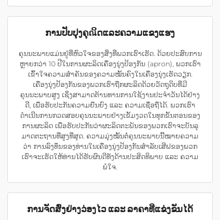
ການປັບປຸງຄຸณິດແລະຄວາມແຂງແຮງ
ຄຸນນະພາບແມ່ນຢູ່ທີ່ຫົວໃຈຂອງສິ່ງທີ່ພວກເຮົາເຮັດ. ດ້ວຍປະສົບການ
ຫຼາຍກວ່າ 10 ປີໃນການຜະລິດເຄື່ອງນຸ່ງປ້ອງກັນ (apron), ພວກເຮົາ
ເຂົ້າໃຈຄວາມສຳຄັນຂອງຄວາມໝັ້ນຄົງໃນເຄື່ອງນຸ່ງເຮັດວຽກ.
ເຄື່ອງນຸ່ງປ້ອງກັນຂອງພວກເຮົາຖືກຜະລິດດ້ວຍວັດຖຸດິບທີ່ມີ
ຄຸນນະພາບສູງ ເຊິ່ງສາມາດຕ້ານທານການໃຊ້ງານປະຈຳວັນໄດ້ຢ່າງ
ດີ, ເພື່ອຮັບປະກັນຄວາມຍືນຍົງ ແລະ ຄວາມເຊື່ອຖືໄດ້. ພວກເຮົາ
ດຳເນີນການກວດສອບຄຸນນະພາບຢ່າງເຂັ້ມງວດໃນທຸກຂັ້ນຕອນຂອງ
ການຜະລິດ ເພື່ອຮັບປະກັນວ່າຜະລິດຕະພັນຂອງພວກເຮົາຈະບັນລຸ
ມາດຕະຖານທີ່ສູງທີ່ສຸດ. ຄວາມມຸ່ງໝັ້ນຕໍ່ຄຸນນະພາບນີ້ໝາຍຄວາມ
ວ່າ ການລົງທຶນຂອງທ່ານໃນເຄື່ອງນຸ່ງປ້ອງກັນສຳລັບເສີຟຂອງພວກ
ເຮົາຈະເຮັດໃຫ້ທ່ານໄດ້ຮັບຜົນດີທັງດ້ານປະສິດທິພາບ ແລະ ຄວາມ
ພໍໃຈ.
ການຈັດສົ່ງຢ່າງວ່ອງໄວ ແລະ ລາຄາທີ່ແຂ່ງຂັນໄດ້