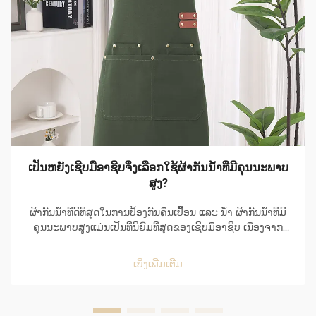
ເປັນຫຍັງເຊີບມືອາຊີບຈຶ່ງເລືອກໃຊ້ຜ້າກັນນ້ຳທີ່ມີຄຸນນະພາບ
ສູງ?
ຜ້າກັນນ້ຳທີ່ດີທີ່ສຸດໃນການປ້ອງກັນຄືນເປື້ອນ ແລະ ນ້ຳ ຜ້າກັນນ້ຳທີ່ມີ
ຄຸນນະພາບສູງແມ່ນເປັນທີ່ນິຍົມທີ່ສຸດຂອງເຊີບມືອາຊີບ ເນື່ອງຈາກ
ຄວາມສາມາດໃນການປ້ອງກັນຄືນເປື້ອນ ແລະ ນ້ຳໄດ້ຢ່າງດີເລີດ ແລະ
ຍັງເຮັດໃຫ້ໃຊ້ງ່າຍໃນສະພາບແວດລ້ອມທີ່ເຕັມໄປດ້ວຍຄວາມເຄັ່ງຕຶງ
ເບິ່ງເພີ່ມເຕີມ
ຂອງຄິດເຊີນ...