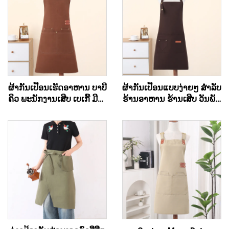
ຜ້າກັນເປື້ອນເຮັດອາຫານ ບາບີ
ຜ້າກັນເປື້ອນແບບງ່າຍໆ ສຳລັບ
ຄິວ ພະນັກງານເສີບ ເບເກີ້ ມີໂລ
ຮ້ານອາຫານ ຮ້ານເສີບ ວັນພັກ
ໂກ້ສັ່ງທຳໄດ້ ມີ 2 ຖົງ
ຜ້າແຄນວາດ ສຳລັບເຂົ້າຄົວ
ສາມາດສັ່ງທຳໄດ້ ຖືກ ແລະ
ອິນຊີ