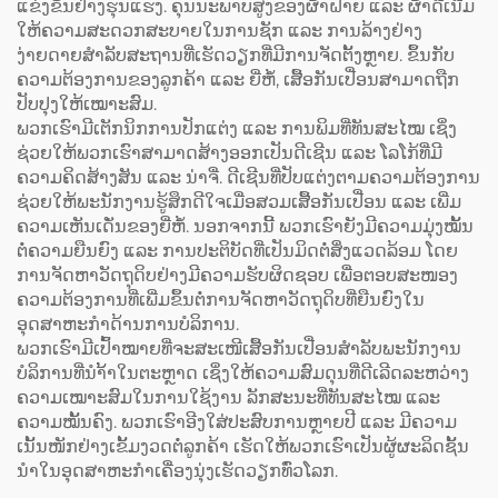
ແຂ່ງຂັນຢ່າງຮຸນແຮງ. ຄຸນນະພາບສູງຂອງຜ້າຝ້າຍ ແລະ ຜ້າດີເນີມ
ໃຫ້ຄວາມສະດວກສະບາຍໃນການຊັກ ແລະ ການລ້າງຢ່າງ
ງ່າຍດາຍສຳລັບສະຖານທີ່ເຮັດວຽກທີ່ມີການຈັດຕັ້ງຫຼາຍ. ຂຶ້ນກັບ
ຄວາມຕ້ອງການຂອງລູກຄ້າ ແລະ ຍີ່ຫໍ້, ເສື້ອກັນເປື່ອນສາມາດຖືກ
ປັບປຸງໃຫ້ເໝາະສົມ.
ພວກເຮົາມີເຕັກນິກການປັກແຕ່ງ ແລະ ການພິມທີ່ທັນສະໄໝ ເຊິ່ງ
ຊ່ວຍໃຫ້ພວກເຮົາສາມາດສ້າງອອກເປັນດີເຊີນ ແລະ ໂລໂກ້ທີ່ມີ
ຄວາມຄິດສ້າງສັນ ແລະ ນ່າຈື່. ດີເຊີນທີ່ປັບແຕ່ງຕາມຄວາມຕ້ອງການ
ຊ່ວຍໃຫ້ພະນັກງານຮູ້ສຶກດີໃຈເມື່ອສວມເສື້ອກັນເປື່ອນ ແລະ ເພີ່ມ
ຄວາມເຫັນເດັ່ນຂອງຍີ່ຫໍ້. ນອກຈາກນີ້ ພວກເຮົາຍັງມີຄວາມມຸ່ງໝັ້ນ
ຕໍ່ຄວາມຍືນຍົງ ແລະ ການປະຕິບັດທີ່ເປັນມິດຕໍ່ສິ່ງແວດລ້ອມ ໂດຍ
ການຈັດຫາວັດຖຸດິບຢ່າງມີຄວາມຮັບຜິດຊອບ ເພື່ອຕອບສະໜອງ
ຄວາມຕ້ອງການທີ່ເພີ່ມຂຶ້ນຕໍ່ການຈັດຫາວັດຖຸດິບທີ່ຍືນຍົງໃນ
ອຸດສາຫະກຳດ້ານການບໍລິການ.
ພວກເຮົາມີເປົ້າໝາຍທີ່ຈະສະເໜີເສື້ອກັນເປື່ອນສຳລັບພະນັກງານ
ບໍລິການທີ່ນຳ້້າໃນຕະຫຼາດ ເຊິ່ງໃຫ້ຄວາມສົມດຸນທີ່ດີເລີດລະຫວ່າງ
ຄວາມເໝາະສົມໃນການໃຊ້ງານ ລັກສະນະທີ່ທັນສະໄໝ ແລະ
ຄວາມໝັ້ນຄົງ. ພວກເຮົາອີງໃສ່ປະສົບການຫຼາຍປີ ແລະ ມີຄວາມ
ເນັ້ນໜັກຢ່າງເຂັ້ມງວດຕໍ່ລູກຄ້າ ເຮັດໃຫ້ພວກເຮົາເປັນຜູ້ຜະລິດຊັ້ນ
ນຳໃນອຸດສາຫະກຳເຄື່ອງນຸ່ງເຮັດວຽກທົ່ວໂລກ.