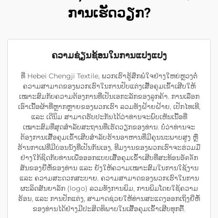
ການເຮັດວຽກ?
ຄວາມຊ່ຽນຊ້ອນໃນການແປງແປງ
ທີ່ Hebei Chengji Textile, ພວກເຮົາຮູ້ສຶກພໍໃຈຢ່າງໃຫຍ່ຫຼວງຕໍ່
ຄວາມສາມາດຂອງພວກເຮົາໃນການປັບແຕ່ງເສື້ອຄຸມເຂົ້າເສີບໃຫ້
ເໝາະສົມກັບຄວາມຕ້ອງການທີ່ເປັນເອກະລັກຂອງລູກຄ້າ. ການເລືອກ
ເອົາເນື້ອຜ້າທີ່ຫຼາກຫຼາຍຂອງພວກເຮົາ ລວມທັງຝ້າຍຝ້າຍ, ເປັກໄທເທີ,
ແລະ ເດີນິມ ສາມາດຮັບປະກັນໄດ້ວ່າທ່ານຈະພົບເຫັນເນື້ອທີ່
ເໝາະສົມທີ່ສຸດສຳລັບສະຖານທີ່ເຮັດວຽກຂອງທ່ານ. ບໍ່ວ່າທ່ານຈະ
ຕ້ອງການເສື້ອຄຸມເຂົ້າເສີບສຳລັບຮ້ານອາຫານທີ່ມີຄຸນນະພາບສູງ ຫຼື
ຮ້ານກາເຟທີ່ມີບ່ອນນັ່ງທີ່ເປັນກັນເອງ, ທີມງານຂອງພວກເຮົາຈະຮ່ວມມື
ຢ່າງໃກ້ຊິດກັບທ່ານເພື່ອອອກແບບເສື້ອຄຸມເຂົ້າເສີບທີ່ສະທ້ອນອັตลັກ
ສັນຂອງຍີ່ຫໍ້ຂອງທ່ານ ແລະ ຍັງໃຫ້ຄວາມເໝາະສົມໃນການໃຊ້ງານ
ແລະ ຄວາມສະດວກສະບາຍ. ຄວາມສາມາດຂອງພວກເຮົາໃນການ
ຜະລິດສັນຍາລັກ (logo) ລວມທັງການພິມ, ການພິມໂດຍໃຊ້ຄວາມ
ຮ້ອນ, ແລະ ການປັກແຕ່ງ, ສາມາດຊ່ວຍໃຫ້ທ່ານສະແດງອອກເຖິງຍີ່ຫໍ້
ຂອງທ່ານໄດ້ຢ່າງມີປະສິດທິພາບໃນເສື້ອຄຸມເຂົ້າເສີບທຸກຕື້.