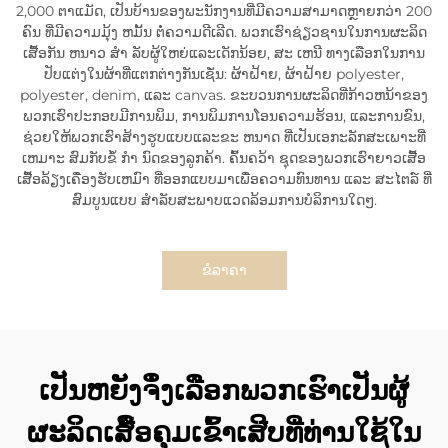
2,000 ຕາແມັດ, ເປັນບ້ານຂອງພະນັກງານທີ່ມີຄວາມສາມາດຫຼາຍກວ່າ 200
ຄົນ ທີ່ມີຄວາມມຸ້ງ ຫມັ້ນ ຕໍ່ຄວາມດີເລີດ. ພວກເຮົາຊ່ຽວຊານໃນການຜະລິດ
ເສື້ອກັນ ຫນາວ ສໍາ ລັບຜູ້ໃຫຍ່ແລະເດັກນ້ອຍ, ສະ ເຫນີ ທາງເລືອກໃນການ
ປັບແຕ່ງໃນຜ້າທີ່ແຕກຕ່າງກັນເຊັ່ນ: ຜ້າຝ້າຍ, ຜ້າຝ້າຍ polyester,
polyester, denim, ແລະ canvas. ຂະບວນການຜະລິດທີ່ກ້າວຫນ້າຂອງ
ພວກເຮົາປະກອບມີການພິມ, ການພິມການໂອນຄວາມຮ້ອນ, ແລະການຂົນ,
ຊ່ວຍໃຫ້ພວກເຮົາສ້າງຮູບແບບແລະຂະ ຫນາດ ທີ່ເປັນເອກະລັກສະເພາະທີ່
ເຫມາະ ສົມກັບຂໍ້ ກໍາ ນົດຂອງລູກຄ້າ. ຄົ້ນຄວ້າ ຊຸດຂອງພວກເຮົາຍາວເສື້ອ
ເສື້ອລ້ຽງເຄື່ອງຮັບເຫມົາ ທີ່ອອກແບບມາເພື່ອຄວາມທົນທານ ແລະ ສະໄຕລ໌ ທີ່
ສົມບູນແບບ ສໍາລັບສະພາບແວດລ້ອມການບໍລິການໃດໆ.
ຂໍລາຄາ
ເປັນຫຍັງຈຶ່ງເລືອກພວກເຮົາເປັນຜູ້
ຜະລິດເສື້ອຄຸມເຂົ້າເສີບທີ່ທ່ານໃຊ້ໃນ