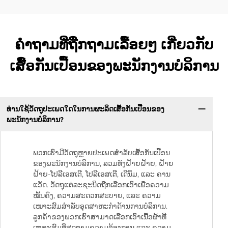
ຄຳຖາມທີ່ຖືກຖາມເລື້ອຍໆ ເກີ່ຍວກັບ
ເສື້ອກັນເປື້ອນຂອງພະນັກງານບໍລິການ
ທ່ານໃຊ້ວັດຖຸປະເພດໃດໃນການຜະລິດເສື້ອກັນເປື້ອນຂອງ
ພະນັກງານບໍລິການ?
ພວກເຮົາມີວັດຖຸຫຼາຍປະເພດສຳລັບເສື້ອກັນເປື້ອນ
ຂອງພະນັກງານບໍລິການ, ລວມທັງຝ້າຍຝ້າຍ, ຝ້າຍ
ຝ້າຍ-ໂປລີເອສເຕີ, ໂປລີເອສເຕີ, ເດີນິມ, ແລະ ຄານ
ແວັດ. ວັດຖຸແຕ່ລະຊະນິດຖືກເລືອກເອົາເພື່ອຄວາມ
ໝັ້ນຄົງ, ຄວາມສະດວກສະບາຍ, ແລະ ຄວາມ
ເໝາະສົມສຳລັບອຸດສາຫະກຳດ້ານການບໍລິການ.
ລູກຄ້າຂອງພວກເຮົາສາມາດເລືອກເອົາເນື້ອຜ້າທີ່
ເໝາະສົມທີ່ສຸດຕາມຄວາມຕ້ອງການ ແລະ ຄວາມ