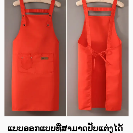
ແບບອອກແບບທີ່ສາມາດປັບແຕ່ງໄດ້