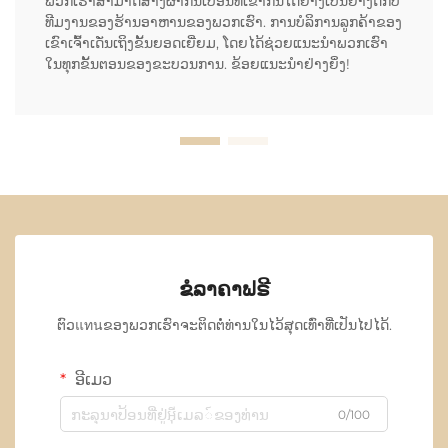
ພວກເຮົາສາມາດສ້າງຜ້າກັນເປື່ອນທີ່ເຂົ້າກັນໄດ້ຢ່າງເປັນຢ່າງດີກັບ
ທີມງານຂອງຮ້ານອາຫານຂອງພວກເຮົາ. ການບໍລິການລູກຄ້າຂອງ
ເຂົາເຈົ້າເດັ່ນເຖິງຂັ້ນຍອດເຍີ່ຍມ, ໂດຍໄດ້ຊ່ວຍແນະນຳພວກເຮົາ
ໃນທຸກຂັ້ນຕອນຂອງຂະບວນການ. ຂ້ອຍແນະນຳຢ່າງຍິ່ງ!
ຂໍລາຄາຟຣີ
ຕົວแทนຂອງພວກເຮົາຈະຕິດຕໍ່ທ່ານໃນໄວ້ສຸດເທົ່າທີ່ເປັນໄປໄດ້.
ອີເມວ
0/100