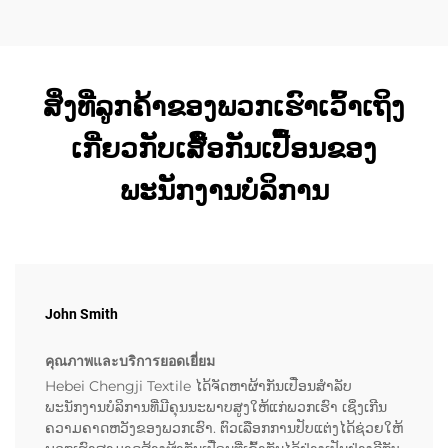
ສິ່ງທີ່ລູກຄ້າຂອງພວກເຮົາເວົ້າເຖິງ
ເກີ່ຍວກັບເສື້ອກັນເປື້ອນຂອງ
ພະນັກງານບໍລິການ
John Smith
คุณภาพและบริการยอดเยี่ยม
Hebei Chengji Textile ໄດ້ຈັດຫາຜ້າກັນເປື່ອນສຳລັບ
ພະນັກງານບໍລິການທີ່ມີຄຸນນະພາບສູງໃຫ້ແກ່ພວກເຮົາ ເຊິ່ງເກີນ
ຄວາມຄາດຫວັງຂອງພວກເຮົາ. ຕົວເລືອກການປັບແຕ່ງໄດ້ຊ່ວຍໃຫ້