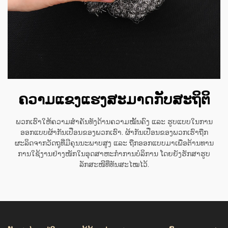
ຄວາມແຂງແຮງສະມາດກັບສະຖິຕິ
ພວກເຮົາໃຫ້ຄວາມສຳຄັນທັງດ້ານຄວາມໝັ້ນຄົງ ແລະ ຮູບແບບໃນການ
ອອກແບບຜ້າກັນເປື່ອນຂອງພວກເຮົາ. ຜ້າກັນເປື່ອນຂອງພວກເຮົາຖືກ
ຜະລິດຈາກວັດຖຸທີ່ມີຄຸນນະພາບສູງ ແລະ ຖືກອອກແບບມາເພື່ອຕ້ານທານ
ການໃຊ້ງານຢ່າງໜັກໃນອຸດສາຫະກຳການບໍລິການ ໂດຍຍັງຮັກສາຮູບ
ລັກສະໜີທີ່ທັນສະໄໝໄວ້.