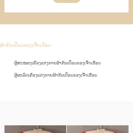
ຜ້າກັນເປື່ອນຂອງເຈົ້າເຮືອນ
ຜູ້ສະໜອງເຄື່ອງແຕ່ງກາຍຜ້າກັນເປື່ອນຂອງເຈົ້າເຮືອນ
ຜູ້ຜະລິດເຄື່ອງແຕ່ງກາຍຜ້າກັນເປື່ອນຂອງເຈົ້າເຮືອນ