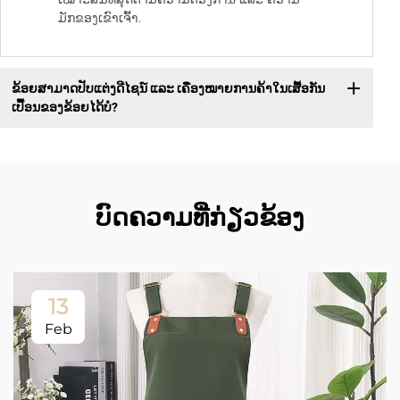
ມັກຂອງເຂົາເຈົ້າ.
ຂ້ອຍສາມາດປັບແຕ່ງດີໄຊນ໌ ແລະ ເຄື່ອງໝາຍການຄ້າໃນເສື້ອກັນ
ເປື້ອນຂອງຂ້ອຍໄດ້ບໍ?
ບົດຄວາມທີ່ກ່ຽວຂ້ອງ
13
Feb