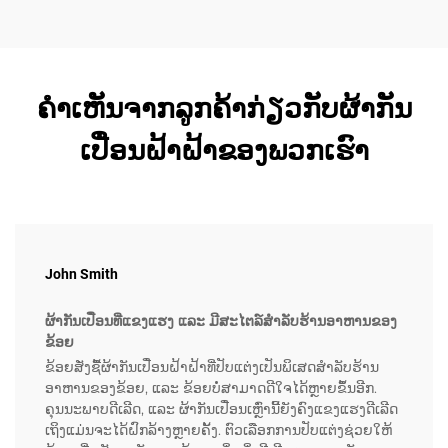
ຝ້າຍຝ້າຍຝ້າຍຝ້າຍຝ້າຍຝ້າຍຝ້າຍຝ້າຍຝ້າຍຝ້າຍຝ້າຍຝ້າຍຝ້າຍ
ຝ້າຍຝ້າຍຝ້າຍຝ້າຍຝ......
ຄຳເຫັນຈາກລູກຄ້າກ່ຽວກັບຜ້າກັນ
ເປື່ອນຝ້າຝ້າຂອງພວກເຮົາ
John Smith
ຜ້າກັນເປື່ອນທີ່ແຂງແຮງ ແລະ ມີສະໄຕລ໌ສຳລັບຮ້ານອາຫານຂອງ
ຂ້ອຍ
ຂ້ອຍສັ່ງຊື້ຜ້າກັນເປື່ອນຝ້າຝ້າທີ່ປັບແຕ່ງເປັນພິເສດສຳລັບຮ້ານ
ອາຫານຂອງຂ້ອຍ, ແລະ ຂ້ອຍບໍ່ສາມາດດີໃຈໄດ້ຫຼາຍຂຶ້ນອີກ.
ຄຸນນະພາບດີເລີດ, ແລະ ຜ້າກັນເປື່ອນເຫຼົ່ານີ້ຍັງຄົງແຂງແຮງດີເລີດ
ເຖິງແມ່ນຈະໄດ້ຝົກລ້າງຫຼາຍຄັ້ງ. ຕົວເລືອກການປັບແຕ່ງຊ່ວຍໃຫ້