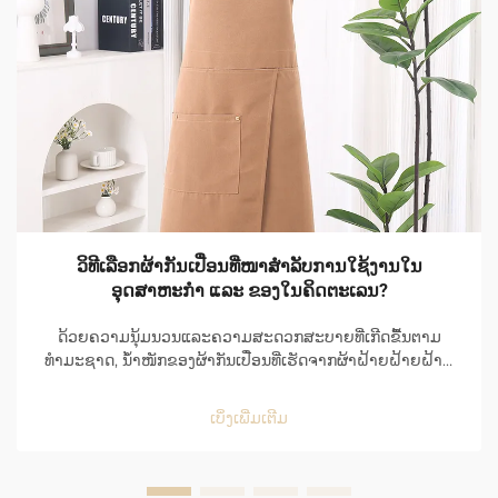
ວິທີເລືອກຜ້າກັນເປື່ອນທີ່ໜາສຳລັບການໃຊ້ງານໃນ
ອຸດສາຫະກຳ ແລະ ຂອງໃນຄິດຕະເລນ?
ດ້ວຍຄວາມນຸ້ມນວນແລະຄວາມສະດວກສະບາຍທີ່ເກີດຂື້ນຕາມ
ທຳມະຊາດ, ນ້ຳໜັກຂອງຜ້າກັນເປື່ອນທີ່ເຮັດຈາກຜ້າຝ້າຍຝ້າຍຝ້າຍ
ຝ້າຍຝ້າຍຝ້າຍຝ້າຍຝ້າຍຝ້າຍຝ້າຍຝ້າຍຝ້າຍຝ້າຍຝ້າຍຝ້າຍຝ້າຍ
ຝ້າຍຝ້າຍຝ້າຍຝ້າຍຝ້າຍຝ້າຍຝ້າຍຝ້າຍຝ້າຍຝ້າຍຝ້າຍຝ້າຍຝ້າຍ
ເບິ່ງເພີ່ມເຕີມ
ຝ້າຍຝ້າຍຝ້າຍຝ້າຍຝ້າຍຝ້າຍຝ້າຍຝ້າຍຝ້າຍຝ້າຍຝ້າຍຝ້າຍຝ້າຍ
ຝ້າຍຝ້າຍຝ້າຍຝ້າຍຝ້າຍຝ້າຍຝ້າຍຝ້າຍຝ້າຍຝ້າຍຝ້າຍຝ້າຍຝ້າຍ
ຝ້າຍຝ້າຍຝ້າຍຝ້າຍຝ້າຍຝ້າຍຝ້າຍຝ້າຍຝ້າຍຝ້າຍຝ້າຍຝ້າຍຝ້າຍ