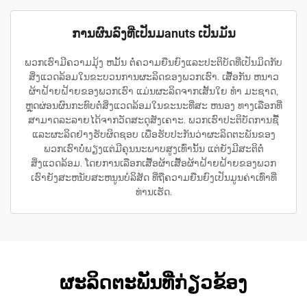
ການຜົນລົງທີ່ເປັນມanuts ເປັນມັນ
ພວກເຮົາມີຄວາມມຸ້ງ ຫມັ້ນ ຕໍ່ຄວາມຍືນຍົງແລະປະຕິບັດທີ່ເປັນມິດກັບ
ສິ່ງແວດລ້ອມໃນຂະບວນການຜະລິດຂອງພວກເຮົາ. ເສື້ອກັນ ຫນາວ
ຜ້າຝ້າຍຝ້າຍຂອງພວກເຮົາ ແມ່ນຜະລິດຈາກເສັ້ນໃຍ ທໍາ ມະຊາດ,
ຫຼຸດຜ່ອນຜົນກະທົບຕໍ່ສິ່ງແວດລ້ອມໃນຂະນະທີ່ສະ ຫນອງ ທາງເລືອກທີ່
ສາມາດລະລາຍໄດ້ຈາກວັດສະດຸສັງເຄາະ. ພວກເຮົາປະຕິບັດການຊື້
ແລະຜະລິດຢ່າງຮັບຜິດຊອບ ເພື່ອຮັບປະກັນວ່າຜະລິດຕະພັນຂອງ
ພວກເຮົາບໍ່ພຽງແຕ່ມີຄຸນນະພາບສູງເທົ່ານັ້ນ ແຕ່ຍັງມີສະຕິຕໍ່
ສິ່ງແວດລ້ອມ. ໂດຍການເລືອກເສື້ອຜ້າເສື້ອຜ້າຝ້າຍຝ້າຍຂອງພວກ
ເຮົາຍັງສະຫນັບສະຫນູນບໍລິສັດ ທີ່ຖືຄວາມຍືນຍົງເປັນມູນຄ່າເທົ່າທີ່
ທ່ານເຮັດ.
ຜະລິດຕະພັນທີ່ກ່ຽວຂ້ອງ