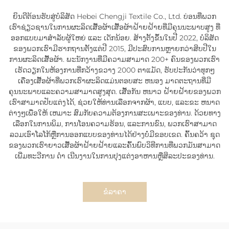
ຍິນດີຕ້ອນຮັບສູ່ບໍລິສັດ Hebei Chengji Textile Co., Ltd. ບ່ອນທີ່ພວກ
ເຮົາຊ່ຽວຊານໃນການຜະລິດເສື້ອຜ້າເສື້ອຜ້າຝ້າຍຝ້າຍທີ່ມີຄຸນນະພາບສູງ ທີ່
ອອກແບບມາສໍາລັບຜູ້ໃຫຍ່ ແລະ ເດັກນ້ອຍ. ສ້າງຕັ້ງຂຶ້ນໃນປີ 2022, ບໍລິສັດ
ຂອງພວກເຮົາມີຮາກຖານຕັ້ງແຕ່ປີ 2015, ມີປະສົບການຫຼາຍກວ່າສິບປີໃນ
ການຜະລິດເສື້ອຜ້າ. ພະນັກງານທີ່ມີຄວາມສາມາດ 200+ ຄົນຂອງພວກເຮົາ
ເຮັດວຽກໃນຫ້ອງການທີ່ກວ້າງຂວາງ 2000 ຕາແມັດ, ຮັບປະກັນວ່າທຸກໆ
ເຄື່ອງເສື້ອຜ້າທີ່ພວກເຮົາຜະລິດແມ່ນຕອບສະ ຫນອງ ມາດຕະຖານທີ່ມີ
ຄຸນນະພາບແລະຄວາມສາມາດສູງສຸດ. ເສື້ອກັນ ຫນາວ ຝ້າຍຝ້າຍຂອງພວກ
ເຮົາສາມາດປັບແຕ່ງໄດ້, ຊ່ວຍໃຫ້ທ່ານເລືອກຈາກຜ້າ, ແບບ, ແລະຂະ ຫນາດ
ຕ່າງໆເພື່ອໃຫ້ ເຫມາະ ສົມກັບຄວາມຕ້ອງການສະເພາະຂອງທ່ານ. ດ້ວຍທາງ
ເລືອກໃນການພິມ, ການໂອນຄວາມຮ້ອນ, ແລະການຂົນ, ພວກເຮົາສາມາດ
ລວມເອົາໂລໂກ້ຫຼືການອອກແບບຂອງທ່ານໄດ້ຢ່າງບໍ່ມີຂອບເຂດ. ຄົ້ນຄວ້າ ຊຸດ
ຂອງພວກເຮົາຍາວເສື້ອຜ້າຝ້າຍຝ້າຍແລະຄົ້ນພົບວິທີການທີ່ພວກມັນສາມາດ
ເພີ່ມທະວີການ ດໍາ ເນີນງານໃນການປຸງແຕ່ງອາຫານຫຼືສິລະປະຂອງທ່ານ.
ຂໍລາຄາ