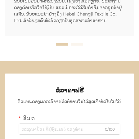
ຂ້ອຍເພີ່ມສັນຍາລັກຂອງຂ້ອຍ, ເຊິ່ງເບິ່ງດີເລີດຫຼາຍ. ພະນັກງານ
ຂອງຂ້ອຍຮັກໃຈໃຊ້ມັນ, ແລະ ມັກຈະໄດ້ຮັບຄຳຊົມຈາກລູກຄ້າຢູ່
ເสมື່ອ. ຂ້ອຍແນະນຳຢ່າງຍິ່ງ Hebei Chengji Textile Co.,
Ltd. ສຳລັບທຸກຄົນທີ່ເຮັດວຽກໃນອຸດສາຫະກຳອາຫານ!
ຂໍລາຄາຟຣີ
ຕົວแทนຂອງພວກເຮົາຈະຕິດຕໍ່ທ່ານໃນໄວ້ສຸດເທົ່າທີ່ເປັນໄປໄດ້.
ອີເມວ
0/100