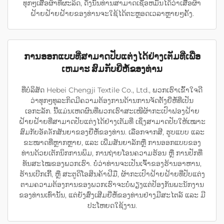
ທຸກໆເສື້ອຜ້າທີ່ຜະລິດ, ດັ່ງນັ້ນທ່ານສາມາດເຊື່ອຫມັ້ນໄດ້ວ່າເສື້ອຜ້າ
ຝ້າຍຝ້າຍຝ້າຍຂອງທ່ານຈະໃຊ້ໄດ້ຕະຫຼອດເວລາຫຼາຍໆຄັ້ງ.
ການອອກແບບທີ່ສາມາດປັບແຕ່ງໄດ້ຢ່າງເຕັມທີ່ເພື່ອ
ເຫມາະ ສົມກັບຍີ່ຫໍ້ຂອງທ່ານ
ທີ່ບໍລິສັດ Hebei Chengji Textile Co., Ltd., ພວກເຮົາເຂົ້າໃຈດີ
ວ່າທຸກໆທຸລະກິດມີຄວາມຕ້ອງການດ້ານການຈັດຕັ້ງຍີ່ຫໍ້ທີ່ເປັນ
ເອກະລັກ. ນີ້ແມ່ນເຫດຜົນທີ່ພວກເຮົາສະເໜີຜ້າກະເປົາຟອງຝ້າຍ
ຝ້າຍຝ້າຍທີ່ສາມາດປັບແຕ່ງໄດ້ຢ່າງເຕັມທີ່ ເຊິ່ງສາມາດປັບໃຫ້ເໝາະ
ສົມກັບອັตลັກສັນຍາຂອງຍີ່ຫໍ້ຂອງທ່ານ. ເລືອກຈາກສີ, ຮູບແບບ ແລະ
ຂະໜາດທີ່ຫຼາກຫຼາຍ, ແລະ ເພີ່ມສັນຍາລັກຫຼື ການອອກແບບຂອງ
ທ່ານດ້ວຍເຕັກນິກການພິມ, ການຖ່າຍໂອນຄວາມຮ້ອນ ຫຼື ການປັກທີ່
ທັນສະໄໝຂອງພວກເຮົາ. ບໍ່ວ່າທ່ານຈະເປັນເຈົ້າຂອງຮ້ານອາຫານ,
ຮ້ານເບີກເກີ້, ຫຼື ສະຕູດິໂອສິນຄ້າຝີມື, ຜ້າກະເປົາຝ້າຍຝ້າຍທີ່ປັບແຕ່ງ
ຕາມຄວາມຕ້ອງການຂອງພວກເຮົາຈະບໍ່ພຽງແຕ່ປ້ອງກັນພະນັກງານ
ຂອງທ່ານເທົ່ານັ້ນ, ແຕ່ຍັງສົ່ງເສີມຍີ່ຫໍ້ຂອງທ່ານຢ່າງມີສະໄຕລ໌ ແລະ ມີ
ປະໂຫຍດໃຊ້ງານ.