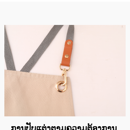
ການປັບແຕ່ງຕາມຄວາມຕ້ອງການ