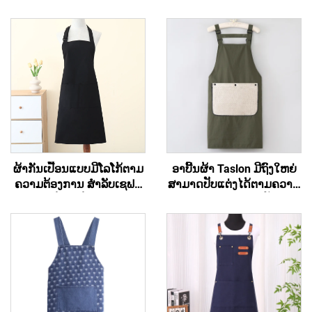
ຜ້າກັນເປື້ອນແບບມີໂລໂກ້ຕາມ
ອາບີ້ນຜ້າ Taslon ມີຖົງໃຫຍ່
ຄວາມຕ້ອງການ ສຳລັບເຊຟສີ
ສາມາດປັບແຕ່ງໄດ້ຕາມຄວາມ
ດຳ - ຜ້າຝ້າຍ/ຝ້າຍໂພລີເອັດ
ຕ້ອງການ ດ້ວຍການປັກຮູບ
ເທີລິກ, ລະບາຍອາກາດໄດ້ດີ
ສັນຍາລັກ ຫຼື ຈິດຕະລາກອນ
ເຢັນ ປັບໄດ້ ມີຖົງ, ສຳລັບຮ້ານ
ສຳລັບຜູ້ໃຫຍ່ ມີແຜ່ນເຊັດມືທີ່
ກາເຟ, ບີບີຄິວ, ການບໍລິການ
ຖອດອອກໄດ້
ອາຫານ ແລະ ການເຮັດຄວາມ
ສະອາດ