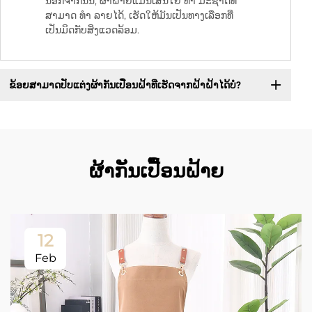
ນອກຈາກນັ້ນ, ຜ້າຝ້າຍແມ່ນເສັ້ນໃຍ ທໍາ ມະຊາດທີ່
ສາມາດ ທໍາ ລາຍໄດ້, ເຮັດໃຫ້ມັນເປັນທາງເລືອກທີ່
ເປັນມິດກັບສິ່ງແວດລ້ອມ.
ຂ້ອຍສາມາດປັບແຕ່ງຜ້າກັນເປື່ອນຝ້າທີ່ເຮັດຈາກຝ້າຝ້າໄດ້ບໍ?
ຜ້າກັນເປື້ອນຝ້າຍ
12
Feb