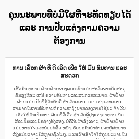
ຄຸນນະພາບທີ່ບໍ່ມີໃຜທີ່ຈະທັດທຽບໄດ້
ແລະ ການປັບແຕ່ງຕາມຄວາມ
ຕ້ອງການ
ການ ເລືອກ ຜ້າ ທີ່ ດີ ເລີດ ເພື່ອ ໃຫ້ ມັນ ທົນທານ ແລະ
ສະດວກ
ເສື້ອກັນ ຫນາວ ຝ້າຍຝ້າຍຂອງພວກເຮົາແມ່ນຜະລິດຈາກວັດສະດຸ
ຊັ້ນສູງທີ່ສະ ເຫນີ ຄວາມທົນທານແລະສະດວກສະບາຍ. ຜ້າຝ້າຍ
ຝ້າຍແມ່ນເປັນທີ່ຮູ້ຈັກກັນດີ ສໍາ ລັບຄວາມແຂງແຮງແລະຄວາມ
ສາມາດໃນການທົນທານຕໍ່ຄວາມຫຍຸ້ງຍາກຂອງການໃຊ້ປະ ຈໍາ ວັນ,
ເຮັດໃຫ້ມັນເປັນທາງເລືອກທີ່ດີເລີດ ສໍາ ລັບຜູ້ປຸງແຕ່ງອາຫານ, ນັກ
ສິລະປິນແລະນັກຊ່າງທັງສອງ. ບໍ່ຄືກັບຜ້າສັງເຄາະ, ຜ້າຝ້າຍຝ້າຍ
ແມ່ນຫາຍໃຈແລະອ່ອນຕໍ່ຜິວ ຫນັງ, ຮັບປະກັນວ່າທ່ານຈະຢູ່ສະບາຍ
ເຖິງແມ່ນວ່າຈະໃສ່ຫຼາຍຊົ່ວໂມງ. ພວກເຮົາເອົາໃຈໃສ່ຄຸນນະພາບໃນ