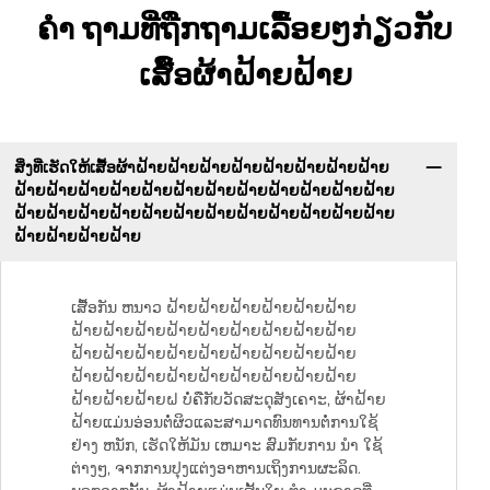
ຄໍາ ຖາມທີ່ຖືກຖາມເລື້ອຍໆກ່ຽວກັບ
ເສື້ອຜ້າຝ້າຍຝ້າຍ
ສິ່ງທີ່ເຮັດໃຫ້ເສື້ອຜ້າຝ້າຍຝ້າຍຝ້າຍຝ້າຍຝ້າຍຝ້າຍຝ້າຍຝ້າຍ
ຝ້າຍຝ້າຍຝ້າຍຝ້າຍຝ້າຍຝ້າຍຝ້າຍຝ້າຍຝ້າຍຝ້າຍຝ້າຍຝ້າຍ
ຝ້າຍຝ້າຍຝ້າຍຝ້າຍຝ້າຍຝ້າຍຝ້າຍຝ້າຍຝ້າຍຝ້າຍຝ້າຍຝ້າຍ
ຝ້າຍຝ້າຍຝ້າຍຝ້າຍ
ເສື້ອກັນ ຫນາວ ຝ້າຍຝ້າຍຝ້າຍຝ້າຍຝ້າຍຝ້າຍ
ຝ້າຍຝ້າຍຝ້າຍຝ້າຍຝ້າຍຝ້າຍຝ້າຍຝ້າຍຝ້າຍ
ຝ້າຍຝ້າຍຝ້າຍຝ້າຍຝ້າຍຝ້າຍຝ້າຍຝ້າຍຝ້າຍ
ຝ້າຍຝ້າຍຝ້າຍຝ້າຍຝ້າຍຝ້າຍຝ້າຍຝ້າຍຝ້າຍ
ຝ້າຍຝ້າຍຝ້າຍຝ ບໍ່ຄືກັບວັດສະດຸສັງເຄາະ, ຜ້າຝ້າຍ
ຝ້າຍແມ່ນອ່ອນຕໍ່ຜິວແລະສາມາດທົນທານຕໍ່ການໃຊ້
ຢ່າງ ຫນັກ, ເຮັດໃຫ້ມັນ ເຫມາະ ສົມກັບການ ນໍາ ໃຊ້
ຕ່າງໆ, ຈາກການປຸງແຕ່ງອາຫານເຖິງການຜະລິດ.