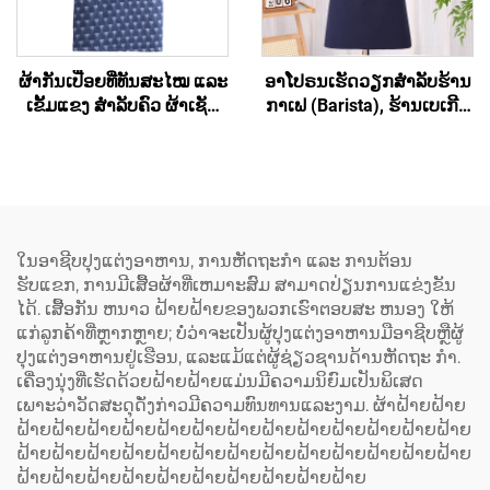
ຜ້າກັນເປື່ອຍທີ່ທັນສະໄໝ ແລະ
ອາໂປຣນເຮັດວຽກສຳລັບຮ້ານ
ເຂັ້ມແຂງ ສຳລັບຄົວ ຜ້າເຊັດ
ກາເຟ (Barista), ຮ້ານເບເກີຣີ່
ຄົວທີ່ລ້າງໄດ້ ມີຮູບແບບທີ່
(Bakery), ຮ້ານສະຫຼາດ
ທັນສະໄໝ ຜ້າກັນເປື່ອຍຈາກ
(Hair Salon) ແລະ ສຳລັບ
ຜ້າເດີນິມທີ່ຖືກຟອກແລ້ວ ໂດຍ
ສິລະປິນ ມີຄຸນນະພາບສູງ ອາ
ບໍ່ມີແຂວນ
ໂປຣນຮູບແບບເສື້ອກັ້ນທີ່ມີສ່ວນ
ເຊື່ອມຕໍ່ຂ້າມທີ່ຫຼັງ (Cross
Back) ປະກອບດ້ວຍເສື້ອຜ້າ
ໃນອາຊີບປຸງແຕ່ງອາຫານ, ການຫັດຖະກໍາ ແລະ ການຕ້ອນ
ເປັນສ່ວນປະກອບຂອງ
ຮັບແຂກ, ການມີເສື້ອຜ້າທີ່ເຫມາະສົມ ສາມາດປ່ຽນການແຂ່ງຂັນ
polyester ແລະ ຜ້າຝ້າ
ໄດ້. ເສື້ອກັນ ຫນາວ ຝ້າຍຝ້າຍຂອງພວກເຮົາຕອບສະ ຫນອງ ໃຫ້
(Cotton) ສຳລັບທັງຜູ້ຍິງ ແລະ
ແກ່ລູກຄ້າທີ່ຫຼາກຫຼາຍ; ບໍ່ວ່າຈະເປັນຜູ້ປຸງແຕ່ງອາຫານມືອາຊີບຫຼືຜູ້
ຜູ້ຊາຍ
ປຸງແຕ່ງອາຫານຢູ່ເຮືອນ, ແລະແມ້ແຕ່ຜູ້ຊ່ຽວຊານດ້ານຫັດຖະ ກໍາ.
ເຄື່ອງນຸ່ງທີ່ເຮັດດ້ວຍຝ້າຍຝ້າຍແມ່ນມີຄວາມນິຍົມເປັນພິເສດ
ເພາະວ່າວັດສະດຸດັ່ງກ່າວມີຄວາມທົນທານແລະງາມ. ຜ້າຝ້າຍຝ້າຍ
ຝ້າຍຝ້າຍຝ້າຍຝ້າຍຝ້າຍຝ້າຍຝ້າຍຝ້າຍຝ້າຍຝ້າຍຝ້າຍຝ້າຍຝ້າຍ
ຝ້າຍຝ້າຍຝ້າຍຝ້າຍຝ້າຍຝ້າຍຝ້າຍຝ້າຍຝ້າຍຝ້າຍຝ້າຍຝ້າຍຝ້າຍ
ຝ້າຍຝ້າຍຝ້າຍຝ້າຍຝ້າຍຝ້າຍຝ້າຍຝ້າຍຝ້າຍຝ້າຍ