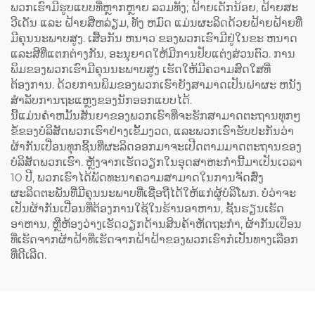
ພວກເຮົາມີຮູບແບບທີ່ຫຼາກຫຼາຍ ລວມທັງ; ຝ້າຍເດັກນ້ອຍ, ຝ້າຍສະ
ວີເດັນ ແລະ ຝ້າຍສີ່ຫລ່ຽມ, ທັງ ຫມົດ ແມ່ນຜະລິດດ້ວຍຝ້າຍຝ້າຍທີ່
ມີຄຸນນະພາບສູງ. ເສື້ອກັນ ຫນາວ ຂອງພວກເຮົາມີຢູ່ໃນຂະ ຫນາດ
ແລະສີທີ່ແຕກຕ່າງກັນ, ອະນຸຍາດໃຫ້ມີການປັບແຕ່ງສ່ວນຕົວ. ການ
ພິມຂອງພວກເຮົາມີຄຸນນະພາບສູງ ເຮັດໃຫ້ມີຄວາມສົດໃສທີ່
ຕ້ອງການ. ດ້ວຍການພິມຂອງພວກເຮົາຍັງສາມາດເປັນຝາຜະ ຫນັງ
ສໍາລັບການຖະແຫຼງຂອງນັກອອກແບບໄດ້.
ນີ້ແມ່ນຄຳຫມັ້ນສັນຍາຂອງພວກເຮົາທີ່ຈະຮັກສາມາດຕະຖານທຸກໆ
ຂໍ້ຂອງບໍລິສັດພວກເຮົາຢ່າງເຂັ້ມງວດ, ແລະພວກເຮົາຮັບປະກັນວ່າ
ຜ້າກັນເປື່ອນທຸກຊິ້ນທີ່ຜະລິດອອກມາຈະເປີດຕາມມາດຕະຖານຂອງ
ບໍລິສັດພວກເຮົາ. ຫຼັງຈາກເຮັດວຽກໃນອຸດສາຫະກຳນີ້ມາເປັນເວລາ
10 ປີ, ພວກເຮົາໄດ້ພັດທະນາຄວາມສາມາດໃນການຈັດສົ່ງ
ຜະລິດຕະພັນທີ່ມີຄຸນນະພາບທີ່ເຊື່ອຖືໄດ້ໃຫ້ແກ່ຜູ້ບໍລິໂພກ. ບໍ່ວ່າຈະ
ເປັນຜ້າກັນເປື່ອນທີ່ຕ້ອງການໃຊ້ໃນຮ້ານອາຫານ, ຊັ້ນຮຽນເຮັດ
ອາຫານ, ຫຼືຫ້ອງວ່າງເຮັດວຽກດ້ານສິນຄ້າຫັດຖະກຳ, ຜ້າກັນເປື່ອນ
ທີ່ເຮັດຈາກຜ້າຝ້າທີ່ເຮັດຈາກຝ້າຝ້າຂອງພວກເຮົາກໍເປັນທາງເລືອກ
ທີ່ດີເລີດ.