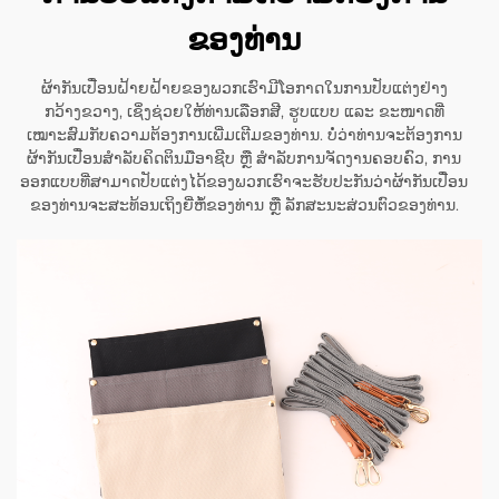
ຂອງທ່ານ
ຜ້າກັນເປື່ອນຝ້າຍຝ້າຍຂອງພວກເຮົາມີໂອກາດໃນການປັບແຕ່ງຢ່າງ
ກວ້າງຂວາງ, ເຊິ່ງຊ່ວຍໃຫ້ທ່ານເລືອກສີ, ຮູບແບບ ແລະ ຂະໜາດທີ່
ເໝາະສົມກັບຄວາມຕ້ອງການເພີ່ມເຕີມຂອງທ່ານ. ບໍ່ວ່າທ່ານຈະຕ້ອງການ
ຜ້າກັນເປື່ອນສຳລັບຄິດຕິນມືອາຊີບ ຫຼື ສຳລັບການຈັດງານຄອບຄົວ, ການ
ອອກແບບທີ່ສາມາດປັບແຕ່ງໄດ້ຂອງພວກເຮົາຈະຮັບປະກັນວ່າຜ້າກັນເປື່ອນ
ຂອງທ່ານຈະສະທ້ອນເຖິງຍີ່ຫໍ້ຂອງທ່ານ ຫຼື ລັກສະນະສ່ວນຕົວຂອງທ່ານ.