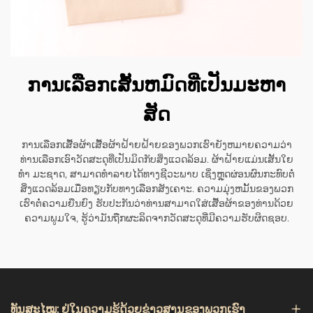
ການເລືອກເສັ້ນຫມົດທີ່ເປັນມະຫາ
ສັດ
ການເລືອກເສື້ອຜ້າເສື້ອຜ້າຝ້າຍຝ້າຍຂອງພວກເຮົາຍັງຫມາຍຄວາມວ່າ
ທ່ານເລືອກເອົາວັດສະດຸທີ່ເປັນມິດກັບສິ່ງແວດລ້ອມ. ຜ້າຝ້າຍແມ່ນເສັ້ນໃຍ
ທໍາ ມະຊາດ, ສາມາດທໍາລາຍໄດ້ທາງຊີວະພາບ ເຊິ່ງຫຼຸດຜ່ອນຜົນກະທົບຕໍ່
ສິ່ງແວດລ້ອມເມື່ອທຽບກັບທາງເລືອກສັງເຄາະ. ຄວາມມຸ່ງຫມັ້ນຂອງພວກ
ເຮົາຕໍ່ຄວາມຍືນຍົງ ຮັບປະກັນວ່າທ່ານສາມາດໃສ່ເສື້ອຜ້າຂອງທ່ານດ້ວຍ
ຄວາມພູມໃຈ, ຮູ້ວ່າມັນຖືກຜະລິດຈາກວັດສະດຸທີ່ມີຄວາມຮັບຜິດຊອບ.
ທັນສະໄໝ: ຢູ່ໃນຄວາມຮູ້ດ້ວຍຂ່າວສານຂອງພວກເຮົາ