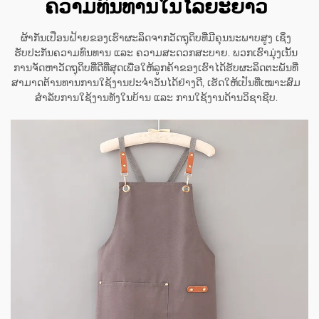
ຄວາມທົນທານໃນໄລຍະຍາວ
ຜ້າກັນເປື່ອນຝ້າຍຂອງເຮົາຜະລິດຈາກວັດຖຸດິບທີ່ມີຄຸນນະພາບສູງ ເຊິ່ງ
ຮັບປະກັນຄວາມທົນທານ ແລະ ຄວາມສະດວກສະບາຍ. ພວກເຮົາມຸ່ງເນັ້ນ
ການຈັດຫາວັດຖຸດິບທີ່ດີທີ່ສຸດເພື່ອໃຫ້ລູກຄ້າຂອງເຮົາໄດ້ຮັບຜະລິດຕະພັນທີ່
ສາມາດຕ້ານທານການໃຊ້ງານປະຈຳວັນໄດ້ຢ່າງດີ, ເຮັດໃຫ້ເປັນທີ່ເໝາະສົມ
ສຳລັບການໃຊ້ງານທັງໃນບ້ານ ແລະ ການໃຊ້ງານດ້ານວິຊາຊີບ.