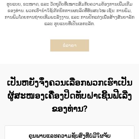
ຮູບແບບ, ຂະໜາດ, ແລະ ວັດຖຸດິບທີ່ເໝາະສົມກັບຄວາມຕ້ອງການເພີ່ມເຕີມ
ຂອງທ່ານ. ພວກເຮົານຳໃຊ້ເຕັກນິກການຜະລິດທີ່ທັນສະໄໝ ເຊັ່ນ: ການພິມ,
ການພິມໂດຍການຖ່າຍເທີມພະລັງງານ, ແລະ ການປັກແຕ່ງເພື່ອສ້າງສັນຍາລັກ
ແລະ ຮູບແບບທີ່ເປັນເອກະລັກ.
ຂໍລາຄາ
ເປັນຫຍັງຈຶ່ງຄວນເລືອກພວກເຮົາເປັນ
ຜູ້ສະໜອງເຄື່ອງປິດທັບຝາເຊີ້ນຟີເລີ່ງ
ຂອງທ່ານ?
ຄຸນພາບແລະຄວາມຊັບສົງທີ່ບໍ່ມີໃຜຈັບ