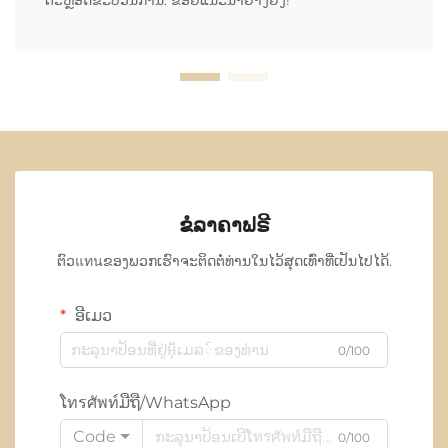
ຂໍລາຄາຟຣີ
ຕົວแทนຂອງພວກເຮົາຈະຕິດຕໍ່ທ່ານໃນໄວ້ສຸດເທົ່າທີ່ເປັນໄປໄດ້.
ອີເມວ
0/100
ໂทรศัพท์ມືຖື/WhatsApp
Code
0/100