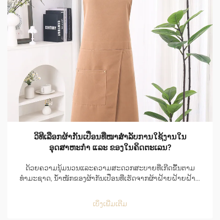
ວິທີເລືອກຜ້າກັນເປື່ອນທີ່ໜາສຳລັບການໃຊ້ງານໃນ
ອຸດສາຫະກຳ ແລະ ຂອງໃນຄິດຕະເລນ?
ດ້ວຍຄວາມນຸ້ມນວນແລະຄວາມສະດວກສະບາຍທີ່ເກີດຂື້ນຕາມ
ທຳມະຊາດ, ນ້ຳໜັກຂອງຜ້າກັນເປື່ອນທີ່ເຮັດຈາກຜ້າຝ້າຍຝ້າຍຝ້າຍ
ຝ້າຍຝ້າຍຝ້າຍຝ້າຍຝ້າຍຝ້າຍຝ້າຍຝ້າຍຝ້າຍຝ້າຍຝ້າຍຝ້າຍຝ້າຍ
ຝ້າຍຝ້າຍຝ້າຍຝ້າຍຝ້າຍຝ້າຍຝ້າຍຝ້າຍຝ້າຍຝ້າຍຝ້າຍຝ້າຍຝ້າຍ
ເບິ່ງເພີ່ມເຕີມ
ຝ້າຍຝ້າຍຝ້າຍຝ້າຍຝ້າຍຝ້າຍຝ້າຍຝ້າຍຝ້າຍຝ້າຍຝ້າຍຝ້າຍຝ້າຍ
ຝ້າຍຝ້າຍຝ້າຍຝ້າຍຝ້າຍຝ້າຍຝ້າຍຝ້າຍຝ້າຍຝ້າຍຝ້າຍຝ້າຍຝ້າຍ