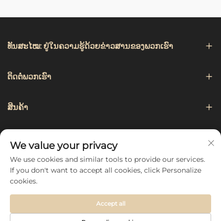
ທັນສະໄໝ: ຢູ່ໃນຄວາມຮູ້ດ້ວຍຂ່າວສານຂອງພວກເຮົາ
ຕິດຕໍ່ພວກເຮົາ
ສິນຄ້າ
ການແນະນຳ
We value your privacy
We use cookies and similar tools to provide our services.
ຕິດຕາມພວກເຮົາ
If you don't want to accept all cookies, click Personalize
cookies.
Accept all
Copyright © 2026 by Hebei Chengji Textile Co., Ltd -