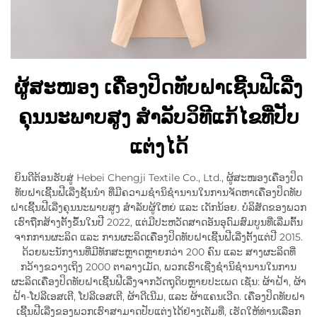
ຜູ້ສະໜອງ ເຄື່ອງປິດທັບຝາເຊີ້ນຟີເລີ່ງ
ຄຸນນະພາບສູງ ສຳລັບວິທີແກ້ໄຂທີ່ປັບ
ແຕ່ງໄດ້
ຍິນດີຕ້ອນຮັບສູ່ Hebei Chengji Textile Co., Ltd., ຜູ້ສະໜອງເຄື່ອງປິດ
ທັບຝາເຊີ້ນຟີເລີ່ງຊັ້ນນຳ ທີ່ມີຄວາມຊຳນິຊຳນານໃນການຈັດຫາເຄື່ອງປິດທັບ
ຝາເຊີ້ນຟີເລີ່ງຄຸນນະພາບສູງ ສຳລັບຜູ້ໃຫຍ່ ແລະ ເດັກນ້ອຍ. ບໍລິສັດຂອງພວກ
ເຮົາຖືກສ້າງຕັ້ງຂຶ້ນໃນປີ 2022, ແຕ່ມີປະຫວັດສາດອັນອຸດົມສົມບູນທີ່ເລີ່ມຕົ້ນ
ຈາກການຜະລິດ ແລະ ການຜະລິດເຄື່ອງປິດທັບຝາເຊີ້ນຟີເລີ່ງຕັ້ງແຕ່ປີ 2015.
ດ້ວຍພະນັກງານທີ່ມີທັກສະຫຼາດຫຼາຍກວ່າ 200 ຄົນ ແລະ ສາງຜະລິດທີ່
ກວ້າງຂວາງເຖິງ 2000 ຕາລາງເມັດ, ພວກເຮົາເຊີ່ງຊຳນິຊຳນານໃນການ
ຜະລິດເຄື່ອງປິດທັບຝາເຊີ້ນຟີເລີ່ງຈາກວັດຖຸດິບຫຼາຍປະເພດ ເຊັ່ນ: ຜ້າຝ້າ, ຜ້າ
ຝ້າ-ໂປລີເອສເຕີ, ໂປລີເອສເຕີ, ຜ້າດີເນີມ, ແລະ ຜ້າແຄນເວີດ. ເຄື່ອງປິດທັບຝາ
ເຊີ້ນຟີເລີ່ງຂອງພວກເຮົາສາມາດປັບແຕ່ງໄດ້ຢ່າງເຕັມທີ່, ເຮັດໃຫ້ທ່ານເລືອກ