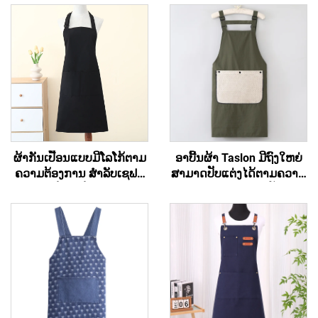
ຜ້າກັນເປື້ອນແບບມີໂລໂກ້ຕາມ
ອາບີ້ນຜ້າ Taslon ມີຖົງໃຫຍ່
ຄວາມຕ້ອງການ ສຳລັບເຊຟສີ
ສາມາດປັບແຕ່ງໄດ້ຕາມຄວາມ
ດຳ - ຜ້າຝ້າຍ/ຝ້າຍໂພລີເອັດ
ຕ້ອງການ ດ້ວຍການປັກຮູບ
ເທີລິກ, ລະບາຍອາກາດໄດ້ດີ
ສັນຍາລັກ ຫຼື ຈິດຕະລາກອນ
ເຢັນ ປັບໄດ້ ມີຖົງ, ສຳລັບຮ້ານ
ສຳລັບຜູ້ໃຫຍ່ ມີແຜ່ນເຊັດມືທີ່
ກາເຟ, ບີບີຄິວ, ການບໍລິການ
ຖອດອອກໄດ້
ອາຫານ ແລະ ການເຮັດຄວາມ
ສະອາດ