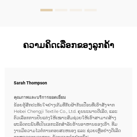
ຝ້າຍຝ້າຍຝ້າຍຝ້າຍຝ້າຍຝ້າຍຝ້າຍຝ້າຍຝ້າຍຝ້າຍຝ້າຍຝ້າຍຝ້າຍ
ຝ້າຍຝ້າຍຝ້າຍຝ້າຍຝ້າຍຝ້າຍຝ້າຍຝ້າຍຝ້າຍຝ້າຍຝ້າຍຝ້າຍຝ້າຍ
ຝ້າຍຝ້າຍຝ້າຍຝ້າຍຝ......
ຄວາມຄິດເລືອກຂອງລູກຄ້າ
Sarah Thompson
คุณภาพและบริการยอดเยี่ยม
ຂ້ອຍຮູ້ສຶກປະທັບໃຈຢ່າງເຕັມທີ່ກັບຜ້າກັນເປື່ອນທີ່ເຮົາສັ່ງຈາກ
Hebei Chengji Textile Co., Ltd. ຄຸນນະພາບດີເລີດ, ແລະ
ຕົວເລືອກການປັບແຕ່ງໃຫ້ເໝາະສົມຊ່ວຍໃຫ້ເຮົາສາມາດສ້າງ
ຜະລິດຕະພັນທີ່ເປັນເອກະລັກສຳລັບຮ້ານອາຫານຂອງເຮົາ. ທີມ
ງານມີຄວາມໄວຕໍ່ການຕອບສະຫນອງ ແລະ ຊ່ວຍເຫຼືອຢ່າງດີເລີດ
ຕະຫຼອດຂະບວນການ. ຂ້ອຍແນະນຳຢ່າງຍິ່ງ!