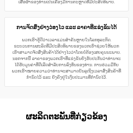
ເສື້ອຜ້າຂອງທ່ານເປັນເຄື່ອງມືການຕະຫຼາດທີ່ມີປະສິດທິພາບ.
ການຈັດສົ່ງຢ່າງວ່ອງໄວ ແລະ ລາຄາທີ່ແຂ່ງຂັນໄດ້
ພວກເຮົາຮູ້ດີວ່າເວລາແມ່ນສຳຄັນຫຼາຍໃນໂລກທຸລະກິດ.
ຂະບວນການຜະລິດທີ່ມີປະສິດທິພາບຂອງພວກເຮົາຊ່ວຍໃຫ້ພວກ
ເຮົາສາມາດຈັດສົ່ງສິນຄ້າໄດ້ຢ່າງໄວວ່າໂດຍບໍ່ຕ້ອງເສຍຄຸນນະພາບ.
ນອກຈາກນີ້ ລາຄາຂອງພວກເຮົາທີ່ແຂ່ງຂັນຍັງຮັບປະກັນວ່າທ່ານຈະ
ໄດ້ຮັບມູນຄ່າທີ່ດີເລີດສຳລັບການລົງທຶນຂອງທ່ານ. ການຮ່ວມມືກັບ
ພວກເຮົາໝາຍຄວາມວ່າທ່ານຈະສາມາດບັນລຸເຖິງເວລາສົ່ງສິນຄ້າທີ່
ກຳນົດໄວ້ ແລະ ຍັງຄົງຢູ່ໃນງົບປະມານທີ່ກຳນົດໄວ້.
ຜະລິດຕະພັນທີ່ກ່ຽວຂ້ອງ