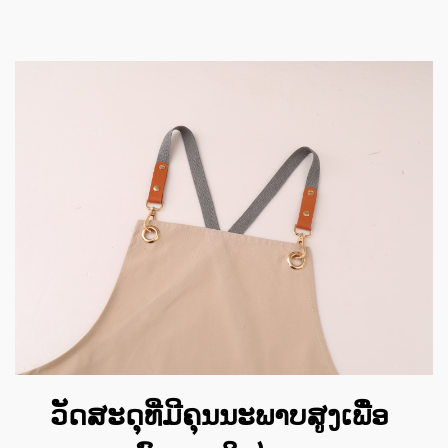
ວັດສະດຸທີ່ມີຄຸນນະພາບສູງເພື່ອ