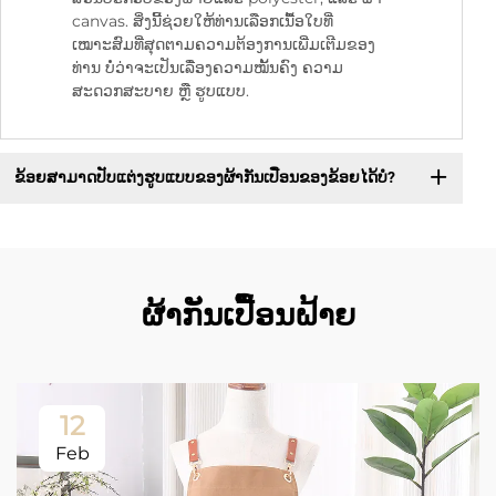
canvas. ສິ່ງນີ້ຊ່ວຍໃຫ້ທ່ານເລືອກເນື້ອໃບທີ່
ເໝາະສົມທີ່ສຸດຕາມຄວາມຕ້ອງການເພີ່ມເຕີມຂອງ
ທ່ານ ບໍ່ວ່າຈະເປັນເລື່ອງຄວາມໝັ້ນຄົງ ຄວາມ
ສະດວກສະບາຍ ຫຼື ຮູບແບບ.
ຂ້ອຍສາມາດປັບແຕ່ງຮູບແບບຂອງຜ້າກັນເປື່ອນຂອງຂ້ອຍໄດ້ບໍ?
ຜ້າກັນເປື້ອນຝ້າຍ
12
Feb