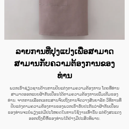
ລາຍການທີ່ປຸງແປງເພື່ອສາມາດ
ສາມານກັບຄວາມຕ້ອງການຂອງ
ທ່ານ
ພວກເຮົາຊ່ຽວຊານດ້ານການປັບແຕ່ງຕາມຄວາມຕ້ອງການ ໂດຍທີ່ທ່ານ
ສາມາດອອກແບບຜ້າກັນເປື່ອນໄດ້ຕາມຄວາມຕ້ອງການເພີ່ມເຕີມຂອງ
ທ່ານ. ຈາກການເລືອກເອກະສານຈົນເຖິງການຈັດວາງສັນຍາລັກ ວິທີການທີ່
ປັບແຕ່ງຕາມຄວາມຕ້ອງການຂອງພວກເຮົາຮັບປະກັນວ່າຜ້າກັນເປື່ອນ
ຂອງທ່ານຈະບໍ່ພຽງແຕ່ມີປະໂຫຍດໃນການໃຊ້ງານເທົ່ານັ້ນ ແຕ່ຍັງສະແດງ
ອອກເຖິງຍີ່ຫໍ້ຂອງທ່ານໄດ້ຢ່າງມີປະສິດທິພາບ.