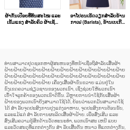
ຜ້າກັນເປື່ອຍທີ່ທັນສະໄໝ ແລະ
ອາໂປຣນເຮັດວຽກສຳລັບຮ້ານ
ເຂັ້ມແຂງ ສຳລັບຄົວ ຜ້າເຊັດ
ກາເຟ (Barista), ຮ້ານເບເກີຣີ່
ຄົວທີ່ລ້າງໄດ້ ມີຮູບແບບທີ່
(Bakery), ຮ້ານສະຫຼາດ
ທັນສະໄໝ ຜ້າກັນເປື່ອຍຈາກ
(Hair Salon) ແລະ ສຳລັບ
ຜ້າເດີນິມທີ່ຖືກຟອກແລ້ວ ໂດຍ
ສິລະປິນ ມີຄຸນນະພາບສູງ ອາ
ບໍ່ມີແຂວນ
ໂປຣນຮູບແບບເສື້ອກັ້ນທີ່ມີສ່ວນ
ເຊື່ອມຕໍ່ຂ້າມທີ່ຫຼັງ (Cross
Back) ປະກອບດ້ວຍເສື້ອຜ້າ
ທ່ານສາມາດຢຸດຊອກຫາຜູ້ສະຫນອງທີ່ຫນ້າເຊື່ອຖືສໍາລັບເສື້ອຜ້າ
ເປັນສ່ວນປະກອບຂອງ
ຝ້າຍຝ້າຍຝ້າຍຝ້າຍຝ້າຍຝ້າຍຝ້າຍຝ້າຍຝ້າຍຝ້າຍຝ້າຍຝ້າຍຝ້າຍ
polyester ແລະ ຜ້າຝ້າ
ຝ້າຍຝ້າຍຝ້າຍຝ້າຍຝ້າຍຝ້າຍຝ້າຍຝ້າຍຝ້າຍຝ້າຍຝ້າຍຝ້າຍຝ້າຍ
(Cotton) ສຳລັບທັງຜູ້ຍິງ ແລະ
ຝ້າຍຝ້າຍຝ້າຍຝ້າຍຝ້າຍ ເຄື່ອງເສື້ອຜ້າຂົນຂວາຍ ແມ່ນຢູ່ໃນ
ຜູ້ຊາຍ
ຂົງເຂດຄວາມຊ່ຽວຊານຂອງພວກເຮົາ, ເຊິ່ງຊ່ວຍໃຫ້ພວກເຮົາ
ເຂົ້າໃຈລູກຄ້າຂອງພວກເຮົາດີຂຶ້ນ. ມີຫຼາຍການນໍາໃຊ້ກັບເສື້ອຜ້າ
ຝ້າຍຂອງພວກເຮົາຍັງສາມາດໃຊ້ໄດ້, ຍ້ອນວ່າພວກມັນສາມາດໃຊ້
ໄດ້ ສໍາ ລັບຈຸດປະສົງການປຸງແຕ່ງອາຫານ, ຈຸດປະສົງການຕ້ອນຮັບ,
ແລະແມ້ແຕ່ ສໍາ ລັບການຜະລິດເສື້ອຜ້າຝ້າຍ. ເພື່ອສົ່ງເສີມ ແລະ
ສົ່ງເສີມຄວາມຮູ້ສຶກດ້ານວັດທະນະທໍາ, ພວກເຮົາສະ ເຫນີ ແບບ
ແລະວັດສະດຸທີ່ແຕກຕ່າງກັນ ສໍາ ລັບເສື້ອກັນ ຫນາວ ທີ່ແຕກຕ່າງກັນ,