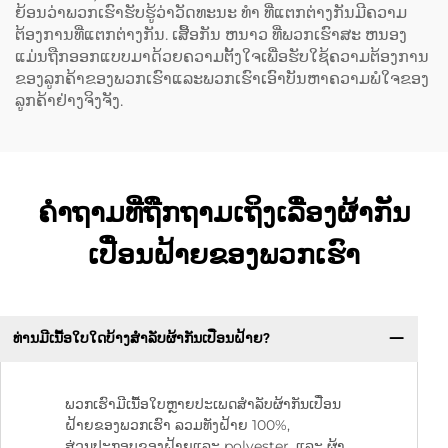
ຍ້ອນວ່າພວກເຮົາຮັບຮູ້ວ່າວັດທະນະ ທໍາ ທີ່ແຕກຕ່າງກັນມີຄວາມ
ຕ້ອງການທີ່ແຕກຕ່າງກັນ. ເສື້ອກັນ ຫນາວ ທີ່ພວກເຮົາສະ ຫນອງ
ແມ່ນຖືກອອກແບບມາດ້ວຍຄວາມຕັ້ງໃຈເພື່ອຮັບໃຊ້ຄວາມຕ້ອງການ
ຂອງລູກຄ້າຂອງພວກເຮົາແລະພວກເຮົາເອົາບັນຫາຄວາມພໍໃຈຂອງ
ລູກຄ້າຢ່າງຈິງຈັງ.
ຄຳຖາມທີ່ຖືກຖາມເຖິງເລື່ອງຜ້າກັນ
ເປື່ອນຝ້າຍຂອງພວກເຮົາ
ທ່ານມີເນື້ອໃບໃດບ້າງສຳລັບຜ້າກັນເປື່ອນຝ້າຍ?
ພວກເຮົາມີເນື້ອໃບຫຼາຍປະເພດສຳລັບຜ້າກັນເປື່ອນ
ຝ້າຍຂອງພວກເຮົາ ລວມທັງຝ້າຍ 100%,
ສ່ວນປະກອບຂອງຝ້າຍແລະ polyester, ແລະ ຜ້າ