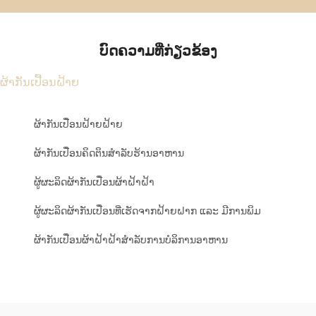
ບົດຄວາມທີ່ກ່ຽວຂ້ອງ
ຜ້າກັນເປື້ອນຝ້າຍ
ຜ້າກັນເປື່ອນຝ້າຍຝ້າຍ
ຜ້າກັນເປື່ອນຄິດຕິນສຳລັບຮ້ານອາຫານ
ຜູ້ຜະລິດຜ້າກັນເປື່ອນຜ້າຝ້າຝ້າ
ຜູ້ຜະລິດຜ້າກັນເປື່ອນທີ່ເຮັດຈາກຝ້າຍຝາກ ແລະ ມີການພິມ
ຜ້າກັນເປື່ອນຜ້າຝ້າຝ້າສຳລັບການບໍລິການອາຫານ