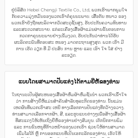
ຢູ່ບໍລິສັດ Hebei Chengji Textile Co., Ltd, ພວກເຮົາພາກພູມໃຈ
ກັບຄວາມມຸ່ງຫມັ້ນຂອງພວກເຮົາຕໍ່ຄຸນນະພາບ. ເສື້ອກັນ ຫນາວ ຂອງ
ພວກເຮົາຍັງຖືກຜະລິດຈາກວັດສະດຸຊັ້ນສູງ, ຮັບປະກັນຄວາມທົນທານ
ແລະສະດວກສະບາຍ. ແຕ່ລະເຄື່ອງເສື້ອຜ້າແມ່ນຜ່ານຂັ້ນຕອນການ
ກວດກາຄຸນນະພາບຢ່າງເຂັ້ມງວດ, ຮັບປະກັນວ່າທ່ານໄດ້ຮັບ
ຜະລິດຕະພັນທີ່ຕອບສະ ຫນອງ ມາດຕະຖານສູງສຸດ. ພວກ ເຮົາ ມີ
ການ ເຮັດ ວຽກ ທີ່ ມີ ປະສົບ ການ ຫຼາຍ ແລະ ເອົາ ໃຈ ໃສ່ ຢ່າງ
ລະອຽດ.
ແບບໂດຍສາມາດປັບແຕ່ງໄດ້ຕາມຍີ່ຫໍ້ຂອງທ່ານ
ໃນຖານະເປັນຜູ້ສະຫນອງເສື້ອຜ້າຫົ່ມຜ້າຫົ່ມຊັ້ນນໍາ ພວກເຮົາເຂົ້າໃຈ
ວ່າ ການສ້າງຍີ່ຫໍ້ແມ່ນສໍາຄັນສໍາລັບທຸລະກິດຂອງທ່ານ. ນັ້ນແມ່ນ
ເຫດຜົນທີ່ພວກເຮົາສະ ເຫນີ ທາງເລືອກການປັບແຕ່ງທີ່ກວ້າງຂວາງ.
ທ່ານສາມາດເລືອກຈາກຜ້າ, ສີ, ແລະຮູບແບບຕ່າງໆເພື່ອສ້າງເສື້ອຜ້າ
ທີ່ສະແດງໃຫ້ເຫັນເຖິງຍີ່ຫໍ້ຂອງທ່ານຢ່າງສົມບູນ. ເຕັກນິກການພິມ
ແລະ ການຂົນຫນູທີ່ກ້າວຫນ້າຂອງພວກເຮົາ ຊ່ວຍໃຫ້ທ່ານສາມາດ
ເພີ່ມໂລໂກ້ ຫຼື ການອອກແບບທີ່ເປັນເອກະລັກຂອງທ່ານ, ເຮັດໃຫ້