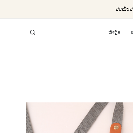
ສະໜັບສະ
ໜ້າຫຼັກ