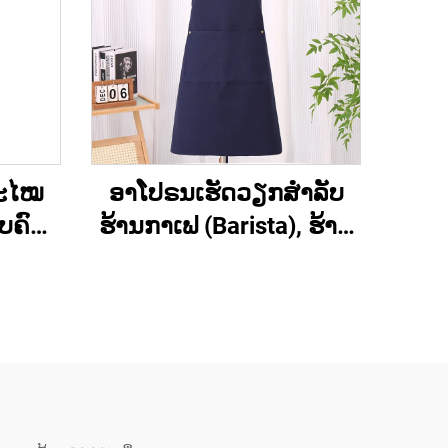
ນສະໄໝ
ອາໂປຣນເຮັດວຽກສຳລັບ
ບຄົວ
ຮ້ານກາເຟ (Barista), ຮ້ານ
້ ມີ
ເບເກີຣີ່ (Bakery), ຮ້ານ
ຜ້າກັນ
ສະຫຼາດ (Hair Salon) ແລະ
ີ່ຖືກ
ສຳລັບສິລະປິນ ມີ
ແຂວນ
ຄຸນນະພາບສູງ ອາໂປຣນ
ຮູບແບບເສື້ອກັ້ນທີ່ມີສ່ວນ
ເຊື່ອມຕໍ່ຂ້າມທີ່ຫຼັງ (Cross