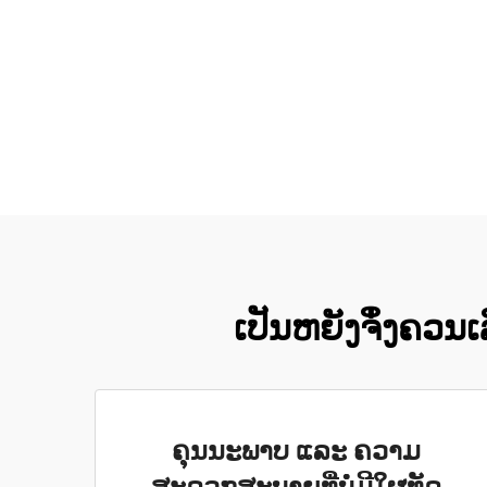
ເປັນຫຍັງຈຶ່ງຄວນ
ຄຸນນະພາບ ແລະ ຄວາມ