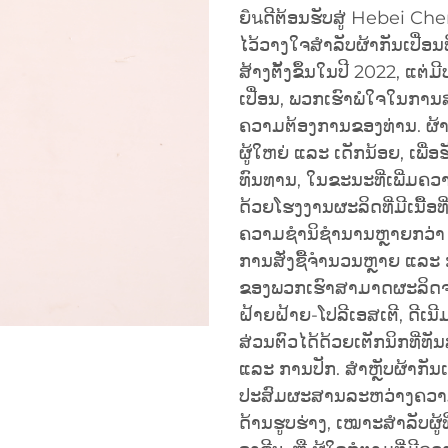
ຍินດີຕ້ອນຮັບສູ່ Hebei Chen
ໄວ້ວາງໃຈສຳລັບຜ້າກັນເປື່ອນ
ສ້າງຕັ້ງຂຶ້ນໃນປີ 2022, ແຕ
ເປື່ອນ, ພວກເຮົາພໍໃຈໃນການ
ຄວາມຕ້ອງການຂອງທ່ານ. ຜ້າ
ຜູ້ໃຫຍ່ ແລະ ເດັກນ້ອຍ, ເ
ທົນທານ, ໃນຂະນະທີ່ເພີ່ມຄວ
ດ້ວຍໂຮງງານຜະລິດທີ່ມີເນື້ອ
ຄວາມຊຳນິຊຳນານຫຼາຍກວ່າ 2
ການສັ່ງຊື້ຈຳນວນຫຼາຍ ແລະ 
ຂອງພວກເຮົາສາມາດຜະລິດຈາກ
ຝ້າຍຝ້າຍ-ໂປລີເອສເຕີ, ດີເ
ສ່ວນຕົວໄດ້ດ້ວຍເຕັກນິກທີ່
ແລະ ການປັກ. ສຳຫຼັບຜ້າກັນເ
ປະສົມຜະສານລະຫວ່າງຄວາ
ດ້ານຮູບຮ່າງ, ເໝາະສຳລັບຜູ້