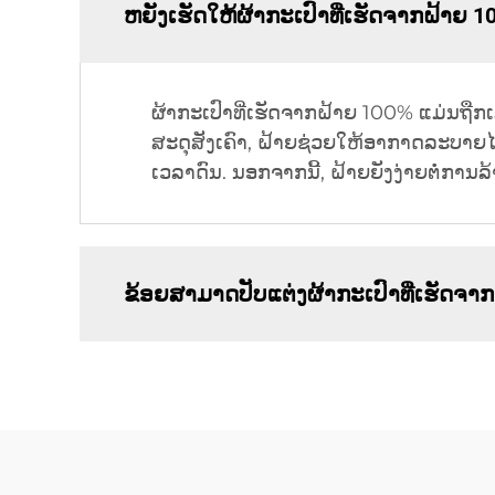
ຫຍັງເຮັດໃຫ້ຜ້າກະເປົາທີ່ເຮັດຈາກຝ້າຍ 10
ຜ້າກະເປົາທີ່ເຮັດຈາກຝ້າຍ 100% ແມ່ນ
ສະດຸສັງເຄົາ, ຝ້າຍຊ່ວຍໃຫ້ອາກາດລະບາຍໄ
ເວລາດົນ. ນອກຈາກນີ້, ຝ້າຍຍັງງ່າຍຕໍ່ການລ
ຂ້ອຍສາມາດປັບແຕ່ງຜ້າກະເປົາທີ່ເຮັດຈາ