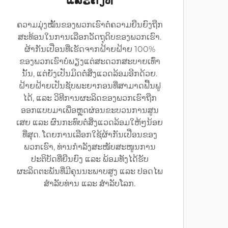
ແລະຄົງທີ່
ຄວາມມຸ່ງໝັ້ນຂອງພວກເຮົາຕໍ່ຄວາມຍືນຍົງຖືກ
ສະທ້ອນໃນການເລືອກວັດຖຸດິບຂອງພວກເຮົາ.
ຜ້າກັນເປື່ອນທີ່ເຮັດຈາກຝ້າຍຝ້າຍ 100%
ຂອງພວກເຮົາບໍ່ພຽງແຕ່ສະດວກສະບາຍເທົ່າ
ນັ້ນ, ແຕ່ຍັງເປັນມິດຕໍ່ສິ່ງແວດລ້ອມອີກດ້ວຍ.
ຝ້າຍຝ້າຍເປັນຊັບພະຍາກອນທີ່ສາມາດຟື້ນຟູ
ໄດ້, ແລະ ວິທີການຜະລິດຂອງພວກເຮົາຖືກ
ອອກແບບມາເພື່ອຫຼຸດຜ່ອນຂະບວນການສູນ
ເສຍ ແລະ ຜົນກະທົບຕໍ່ສິ່ງແວດລ້ອມໃຫ້ໆນ້ອຍ
ທີ່ສຸດ. ໂດຍການເລືອກໃຊ້ຜ້າກັນເປື່ອນຂອງ
ພວກເຮົາ, ທ່ານກຳລັງສະໜັບສະໜູນການ
ປະຕິບັດທີ່ຍືນຍົງ ແລະ ພ້ອມທັງໄດ້ຮັບ
ຜະລິດຕະພັນທີ່ມີຄຸນນະພາບສູງ ແລະ ປອດໄພ
ສຳລັບທ່ານ ແລະ ສຳລັບໂລກ.