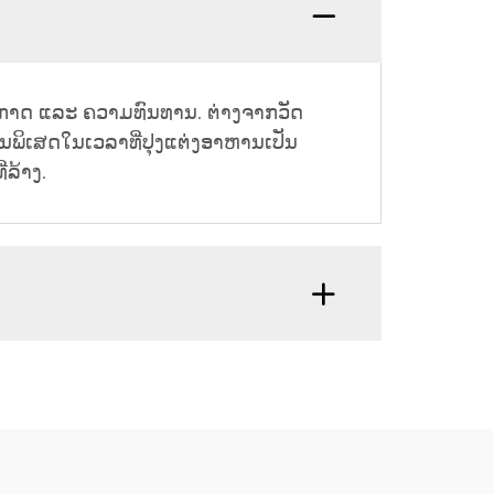
ກາດ ແລະ ຄວາມທົນທານ. ຕ່າງຈາກວັດ
ນພິເສດໃນເວລາທີ່ປຸງແຕ່ງອາຫານເປັນ
່ລ້າງ.