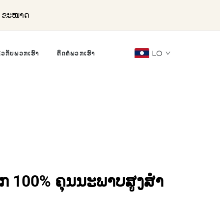
ລະ ຂະໜາດ
LO
ຽວກັບພວກເຮົາ
ຕິດຕໍ່ພວກເຮົາ
າກ 100% ຄຸນນະພາບສູງສຳ