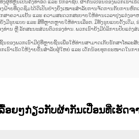
ທັງຜູ້ທີ່ຫຼິ້ນເປັນຄັ້ງທຳອິດ ແລະ ນັກອາຊີບ. ຜ້າກັນເປື່ອນຂອງພວກ
ຝ້າຍທີ່ດູດຊຶມໄດ້ດີເປັນຢ່າງຍິ່ງເໝາະສຳລັບການຈັດການກັບການຫົກເ
ຮັກສາຄວາມເຢັນ ແລະ ຄວາມສະດວກສະບາຍໃຫ້ທ່ານເວລາປຸງແຕ່ງອາ
ບແບບ ແລະ ສີທີ່ຫຼາກຫຼາຍໃຫ້ທ່ານເລືອກ. ມີທັງຮູບແບບດັ້ງເດີມ, ຮ່ວມ
ບຂອງທ່ານ ຫຼື ລັກສະນະສ່ວນຕົວຂອງທ່ານ. ພວກເຮົາຍັງມີບໍລິການປັບແຕ່ງສ
ນຂອງພວກເຮົາມີຢູ່ທີ່ຫຼາຍຊິ້ນເພື່ອໃຫ້ທ່ານສາມາດເກັບຮັກສາໂທລະສັບ, 
ທີ່ຄໍ, ພວກເຮົາເຮັດໃຫ້ງ່າຍຂຶ້ນສຳລັບຜູ້ໃຫຍ່ ແລະ ເດັກນ້ອຍທຸກຂະໜາ
ື້ອຍໆກ່ຽວກັບຜ້າກັນເປື່ອນທີ່ເຮັ