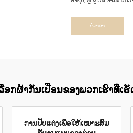
ອາຊີບ, ຫຼື ຜູ້ໃດກໍຕາມທີ່ມ
ຂໍລາຄາ
ເລືອກຜ້າກັນເປື່ອນຂອງພວກເຮົາທີ່ເ
ການປັບແຕ່ງເພື່ອໃຫ້ເໝາະສົມ