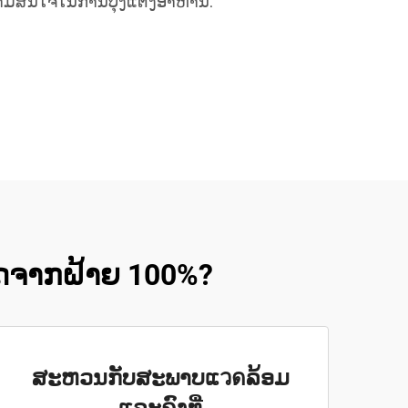
ີຄວາມສົນໃຈໃນການປຸງແຕ່ງອາຫານ.
ຮັດຈາກຝ້າຍ 100%?
ສະຫວນກັບສະພາບແวดລ້ອມ