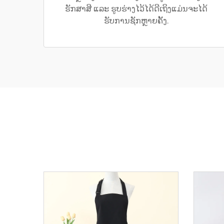
ຮັກສາສີ ແລະ ຮູບຮ່າງໄວ້ໄດ້ດີເຖິງແມ່ນຈະໄດ້
ຮັບການຊັກຫຼາຍຄັ້ງ.