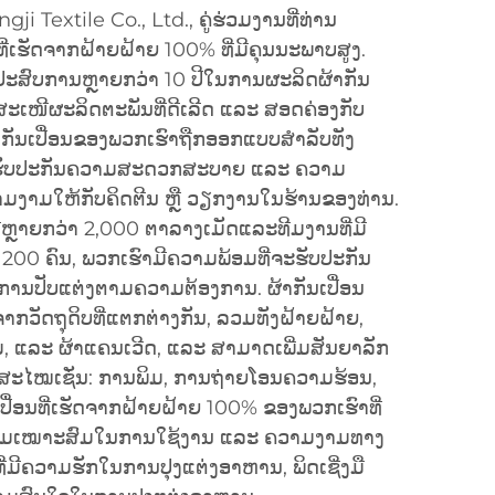
gji Textile Co., Ltd., ຄູ່ຮ່ວມງານທີ່ທ່ານ
ທີ່ເຮັດຈາກຝ້າຍຝ້າຍ 100% ທີ່ມີຄຸນນະພາບສູງ.
່ມີປະສົບການຫຼາຍກວ່າ 10 ປີໃນການຜະລິດຜ້າກັນ
ສະເໜີຜະລິດຕະພັນທີ່ດີເລີດ ແລະ ສອດຄ່ອງກັບ
ກັນເປື່ອນຂອງພວກເຮົາຖືກອອກແບບສຳລັບທັງ
ພື່ອຮັບປະກັນຄວາມສະດວກສະບາຍ ແລະ ຄວາມ
າມງາມໃຫ້ກັບຄິດຕີນ ຫຼື ວຽກງານໃນຮ້ານຂອງທ່ານ.
ທີ່ຫຼາຍກວ່າ 2,000 ຕາລາງເມັດແລະທີມງານທີ່ມີ
00 ຄົນ, ພວກເຮົາມີຄວາມພ້ອມທີ່ຈະຮັບປະກັນ
ການປັບແຕ່ງຕາມຄວາມຕ້ອງການ. ຜ້າກັນເປື່ອນ
ວັດຖຸດິບທີ່ແຕກຕ່າງກັນ, ລວມທັງຝ້າຍຝ້າຍ,
ນີມ, ແລະ ຜ້າແຄນເວີດ, ແລະ ສາມາດເພີ່ມສັນຍາລັກ
ທັນສະໄໝເຊັ່ນ: ການພິມ, ການຖ່າຍໂອນຄວາມຮ້ອນ,
ປື່ອນທີ່ເຮັດຈາກຝ້າຍຝ້າຍ 100% ຂອງພວກເຮົາທີ່
ມເໝາະສົມໃນການໃຊ້ງານ ແລະ ຄວາມງາມທາງ
ທີ່ມີຄວາມຮັກໃນການປຸງແຕ່ງອາຫານ, ພິດເຊີ່ງມື