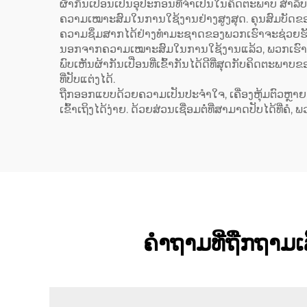
ສະອາດ
ຜ້າກັນເປື່ອນເປັນອຸປະກອນທີ່ຈຳເປັນໃນຄິດຕະພາບ ສຳລັບ
ຄວາມເໝາະສົມໃນການໃຊ້ງານຢ່າງສູງສຸດ. ຄຸນສົມບັດຂອງ
ຄວາມຊຶ່ມສາກໄດ້ຢ່າງທຳມະຊາດຂອງພວກເຮົາຈະຊ່ວຍ
ນອກຈາກຄວາມເໝາະສົມໃນການໃຊ້ງານແລ້ວ, ພວກເຮົາຍັງມີຮູ
ພົບເຫັນຜ້າກັນເປື່ອນທີ່ເຂົ້າກັນໄດ້ດີທີ່ສຸດກັບຄິດຕະພາ
ທີ່ປັບແຕ່ງໄດ້.
ຖືກອອກແບບດ້ວຍຄວາມເປັນປະຈຳໃຈ, ເຄື່ອງຫຸ້ມຕົວຫຼາຍຊິ້
ເຂົ້າເຖິງໄດ້ງ່າຍ. ດ້ວຍສ່ວນເຊື່ອມຕໍ່ທີ່ສາມາດປັບໄດ້
ຄຳຖາມທີ່ຖືກຖາມເລ