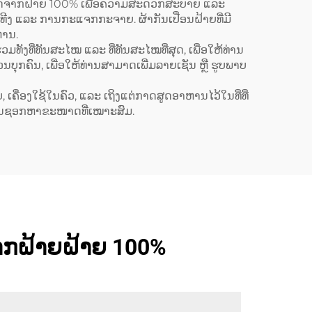
Back) ປະກອບດ້ວຍເສື້ອຜ້າ
ເຮົາເຮັດຈາກຝ້າຍ 100% ເພື່ອຄວາມສະດວກສະບາຍ ແລະ
ທີງ ແລະ ການກະແຈກກະຈາຍ. ຜ້າກັນເປື່ອນຝ້າຍທີ່ມີ
ເປັນສ່ວນປະກອບຂອງ
ຫານ.
polyester ແລະ ຜ້າຝ້າ
ທັງທີ່ທັນສະໄໝ ແລະ ທີ່ທັນສະໄໝທີ່ສຸດ, ເພື່ອໃຫ້ທ່ານ
່ວນບຸກຄົນ, ເພື່ອໃຫ້ທ່ານສາມາດເພີ່ມລາຍເຊັນ ຫຼື ຮູບພາບ
(Cotton) ສຳລັບທັງຜູ້ຍິງ
ແລະ ຜູ້ຊາຍ
ເຄື່ອງໃຊ້ໃນຄົວ, ແລະ ເຖິງແຕ່ກາດສູດອາຫານໄວ້ໃນທີ່ທີ່
ດໃນການຊອກຫາຂະໜາດທີ່ເໝາະສົມ.
ດຈາກຝ້າຍຝ້າຍ 100%