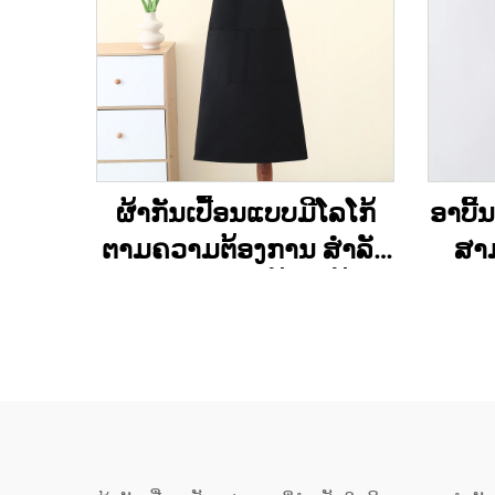
ຜ້າກັນເປື້ອນແບບມີໂລໂກ້
ອາບີ້
ຕາມຄວາມຕ້ອງການ ສຳລັບ
ສາມ
ເຊຟສີດຳ - ຜ້າຝ້າຍ/ຝ້າຍ
ຄວາ
ໂພລີເອັດເທີລິກ, ລະບາຍ
ປັກຮ
ອາກາດໄດ້ດີ ເຢັນ ປັບໄດ້ ມີ
ລາກ
ຖົງ, ສຳລັບຮ້ານກາເຟ, ບີບີ
ແຜ່ນ
ຄິວ, ການບໍລິການອາຫານ
ແລະ ການເຮັດຄວາມ