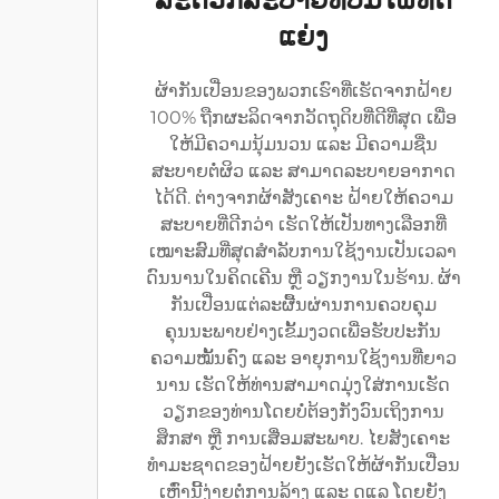
ສະດວກສະບາຍທີ່ບໍ່ມີໃຜທັດ
ແຍ່ງ
ຜ້າກັນເປື່ອນຂອງພວກເຮົາທີ່ເຮັດຈາກຝ້າຍ
100% ຖືກຜະລິດຈາກວັດຖຸດິບທີ່ດີທີ່ສຸດ ເພື່ອ
ໃຫ້ມີຄວາມນຸ້ມນວນ ແລະ ມີຄວາມຊື່ນ
ສະບາຍຕໍ່ຜິວ ແລະ ສາມາດລະບາຍອາກາດ
ໄດ້ດີ. ຕ່າງຈາກຜ້າສັງເຄາະ ຝ້າຍໃຫ້ຄວາມ
ສະບາຍທີ່ດີກວ່າ ເຮັດໃຫ້ເປັນທາງເລືອກທີ່
ເໝາະສົມທີ່ສຸດສຳລັບການໃຊ້ງານເປັນເວລາ
ດົນນານໃນຄິດເຄີນ ຫຼື ວຽກງານໃນຮ້ານ. ຜ້າ
ກັນເປື່ອນແຕ່ລະຜື້ນຜ່ານການຄວບຄຸມ
ຄຸນນະພາບຢ່າງເຂັ້ມງວດເພື່ອຮັບປະກັນ
ຄວາມໝັ້ນຄົງ ແລະ ອາຍຸການໃຊ້ງານທີ່ຍາວ
ນານ ເຮັດໃຫ້ທ່ານສາມາດມຸ່ງໃສ່ການເຮັດ
ວຽກຂອງທ່ານໂດຍບໍ່ຕ້ອງກັງວົນເຖິງການ
ສຶກສາ ຫຼື ການເສື່ອມສະພາບ. ໄຍສັງເຄາະ
ທຳມະຊາດຂອງຝ້າຍຍັງເຮັດໃຫ້ຜ້າກັນເປື່ອນ
ເຫຼົ່ານີ້ງ່າຍຕໍ່ການລ້າງ ແລະ ດູແລ ໂດຍຍັງ