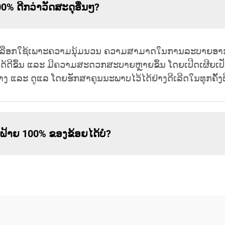
0% ດີກວ່າວັດສະດຸອື່ນໆ?
ຖືກເລືອກໃຊ້ເພາະຄວາມນຸ້ມນວນ ຄວາມສາມາດໃນການລະບາຍອາ
ດ້ດີຂຶ້ນ ແລະ ມີຄວາມສະດວກສະບາຍຫຼາຍຂຶ້ນ ໂດຍເປີດເຜີຍເປັ
້າງ ແລະ ດູແລ ໂດຍຮັກສາຄຸນນະພາບໄວ້ໄດ້ຢ່າງດີເລີດໃນທຸກຄັ້ງທີ
ກຝ້າຍ 100% ຂອງຂ້ອຍໄດ້ບໍ?