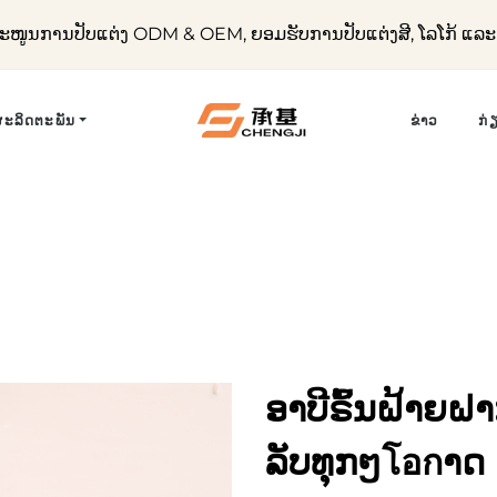
ໜູນການປັບແຕ່ງ ODM & OEM, ຍອມຮັບການປັບແຕ່ງສີ, ໂລໂກ້ ແ
ຜະລິດຕະພັນ
ຂ່າວ
ກ່
ອາບີຣົ້ນຝ້າຍຝ
ລັບທຸກໆโอกາດ