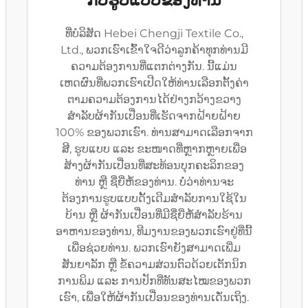
ກັບຮູບແບບຂອງທ່ານ
ທີ່ບໍລິສັດ Hebei Chengji Textile Co.,
Ltd., ພວກເຮົາເຂົ້າໃຈດີວ່າລູກຄ້າທຸກທ່ານມີ
ຄວາມຕ້ອງການທີ່ແຕກຕ່າງກັນ. ນີ້ແມ່ນ
ເຫດຜົນທີ່ພວກເຮົາເປີດໃຫ້ທ່ານເລືອກຕັ້ງຄ່າ
ຕາມຄວາມຕ້ອງການໄດ້ຢ່າງກວ້າງຂວາງ
ສຳລັບຜ້າກັນເປື່ອນທີ່ເຮັດຈາກຝ້າຍຝ້າຍ
100% ຂອງພວກເຮົາ. ທ່ານສາມາດເລືອກຈາກ
ສີ, ຮູບແບບ ແລະ ຂະໜາດທີ່ຫຼາກຫຼາຍເພື່ອ
ສ້າງຜ້າກັນເປື່ອນທີ່ສະທ້ອນບຸກຄະລິກຂອງ
ທ່ານ ຫຼື ຊື່ຍີ່ຫໍ້ຂອງທ່ານ. ບໍ່ວ່າທ່ານຈະ
ຕ້ອງການຮູບແບບດັ້ງເດີມສຳລັບການໃຊ້ໃນ
ບ້ານ ຫຼື ຜ້າກັນເປື່ອນທີ່ມີຊື່ຍີ່ຫໍ້ສຳລັບຮ້ານ
ອາຫານຂອງທ່ານ, ທີມງານຂອງພວກເຮົາຢູ່ທີ່ນີ້
ເພື່ອຊ່ວຍທ່ານ. ພວກເຮົາຍັງສາມາດເພີ່ມ
ສັນຍາລັກ ຫຼື ຂໍ້ຄວາມສ່ວນຕົວດ້ວຍເຕັກນິກ
ການພິມ ແລະ ການປັກທີ່ທັນສະໄໝຂອງພວກ
ເຮົາ, ເພື່ອໃຫ້ຜ້າກັນເປື່ອນຂອງທ່ານເດັ່ນເຖິງ.