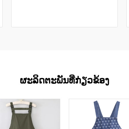
ຜະລິດຕະພັນທີ່ກ່ຽວຂ້ອງ