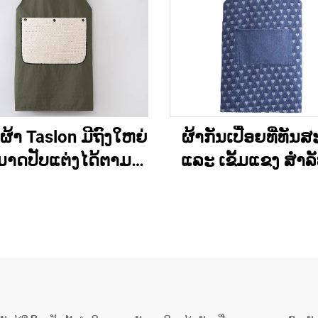
ນຜ້າ Taslon ມີຖົງໃຫຍ່
ຜ້າກັນເປື່ອຍທີ່ທັ
າດປັບແຕ່ງໄດ້ຕາມ
ແລະ ເຂັ້ມແຂງ ສຳລັ
ມຕ້ອງການ ດ້ວຍການ
ຜ້າເຊັດຄົວທີ່ລ້າງໄດ
ູບສັນຍາລັກ ຫຼື ຈິດຕະ
ຮູບແບບທີ່ທັນສະໄໝ 
ອນ ສຳລັບຜູ້ໃຫຍ່ ມີ
ເປື່ອຍຈາກຜ້າເດີນິມທ
ເຊັດມືທີ່ຖອດອອກໄດ້
ຟອກແລ້ວ ໂດຍບໍ່ມີ