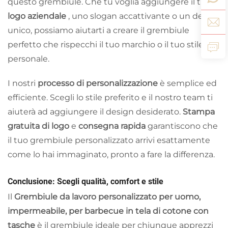
questo grembiule. Che tu voglia aggiungere il tuo
logo aziendale
, uno slogan accattivante o un design
unico, possiamo aiutarti a creare il grembiule
perfetto che rispecchi il tuo marchio o il tuo stile
personale.
I nostri
processo di personalizzazione
è semplice ed
efficiente. Scegli lo stile preferito e il nostro team ti
aiuterà ad aggiungere il design desiderato.
Stampa
gratuita di logo
e
consegna rapida
garantiscono che
il tuo grembiule personalizzato arrivi esattamente
come lo hai immaginato, pronto a fare la differenza.
Conclusione: Scegli qualità, comfort e stile
Il
Grembiule da lavoro personalizzato per uomo,
impermeabile, per barbecue in tela di cotone con
tasche
è il grembiule ideale per chiunque apprezzi