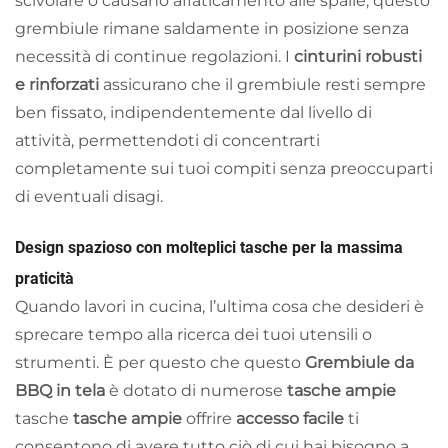
scivolare o causano affaticamento alle spalle, questo
grembiule rimane saldamente in posizione senza
necessità di continue regolazioni. I
cinturini robusti
e rinforzati
assicurano che il grembiule resti sempre
ben fissato, indipendentemente dal livello di
attività, permettendoti di concentrarti
completamente sui tuoi compiti senza preoccuparti
di eventuali disagi.
Design spazioso con molteplici tasche per la massima
praticità
Quando lavori in cucina, l’ultima cosa che desideri è
sprecare tempo alla ricerca dei tuoi utensili o
strumenti. È per questo che questo
Grembiule da
BBQ in tela
è dotato di numerose
tasche ampie
tasche
tasche ampie
offrire
accesso facile
ti
consentono di avere tutto ciò di cui hai bisogno a