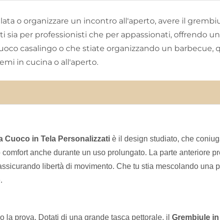
llata o organizzare un incontro all'aperto, avere il gremb
i sia per professionisti che per appassionati, offrendo u
 cuoco casalingo o che stiate organizzando un barbecue, q
mi in cucina o all'aperto.
a Cuoco in Tela Personalizzati
è il design studiato, che coniug
do comfort anche durante un uso prolungato. La parte anteriore p
, assicurando libertà di movimento. Che tu stia mescolando una 
.
ono la prova. Dotati di una grande tasca pettorale, il
Grembiule in