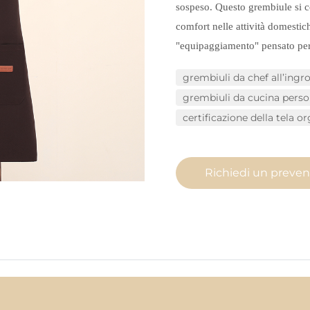
sospeso. Questo grembiule si co
comfort nelle attività domestic
"equipaggiamento" pensato per
grembiuli da chef all’ingr
grembiuli da cucina person
certificazione della tela o
Richiedi un preven