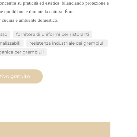
ncentra su praticità ed estetica, bilanciando protezione e
he quotidiane e durante la cottura. È un
 cucina e ambiente domestico.
osso
fornitore di uniformi per ristoranti
alizzabili
resistenza industriale dei grembiuli
rganica per grembiuli
tivo gratuito